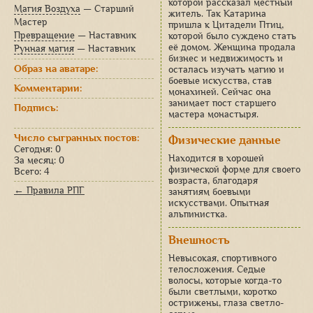
которой рассказал местный
Магия Воздуха
— Старший
житель. Так Катарина
Мастер
пришла к Цитадели Птиц,
Превращение
— Наставник
которой было суждено стать
её домом. Женщина продала
Рунная магия
— Наставник
бизнес и недвижимость и
Образ на аватаре:
осталась изучать магию и
боевые искусства, став
Комментарии:
монахиней. Сейчас она
занимает пост старшего
Подпись:
мастера монастыря.
Число сыгранных постов:
Физические данные
Сегодня: 0
Находится в хорошей
За месяц: 0
физической форме для своего
Всего: 4
возраста, благодаря
← Правила РПГ
занятиям боевыми
искусствами. Опытная
альпинистка.
Внешность
Невысокая, спортивного
телосложения. Седые
волосы, которые когда-то
были светлыми, коротко
острижены, глаза светло-