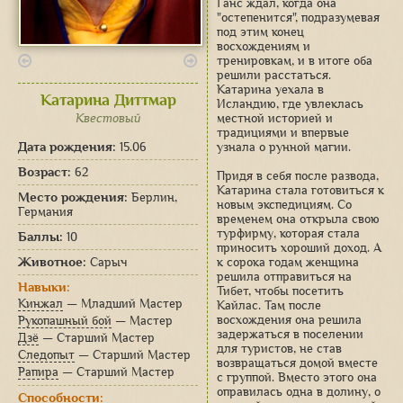
Ганс ждал, когда она
"остепенится", подразумевая
под этим конец
восхождениям и
тренировкам, и в итоге оба
решили расстаться.
Катарина уехала в
Катарина Диттмар
Исландию, где увлеклась
Квестовый
местной историей и
традициями и впервые
Дата рождения:
15.06
узнала о рунной магии.
Возраст:
62
Придя в себя после развода,
Катарина стала готовиться к
Место рождения:
Берлин,
новым экспедициям. Со
Германия
временем она открыла свою
турфирму, которая стала
Баллы:
10
приносить хороший доход. А
Животное:
Сарыч
к сорока годам женщина
решила отправиться на
Навыки:
Тибет, чтобы посетить
Кинжал
— Младший Мастер
Кайлас. Там после
восхождения она решила
Рукопашный бой
— Мастер
задержаться в поселении
Дзё
— Старший Мастер
для туристов, не став
Следопыт
— Старший Мастер
возвращаться домой вместе
Рапира
— Старший Мастер
с группой. Вместо этого она
оправилась одна в долину, о
Способности: