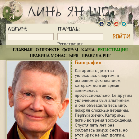
Линь Ян Шо
Логин:
Пароль:
Регистрация
ГЛАВНАЯ
О ПРОЕКТЕ
ФОРУМ
КАРТА
РЕГИСТРАЦИЯ
ПРАВИЛА МОНАСТЫРЯ
ПРАВИЛА РПГ
Биография
Катарина с детства
увлекалась спортом, в
основном фехтованием,
которым долгое время
занималась
профессионально. Её другим
увлечением был альпинизм,
и она объездила весь мир,
покоряя сложные вершины.
Первый жених Катарины
погиб во время восхождения.
Спустя пять лет она
собралась замуж снова, но
этот брак не был долгим.