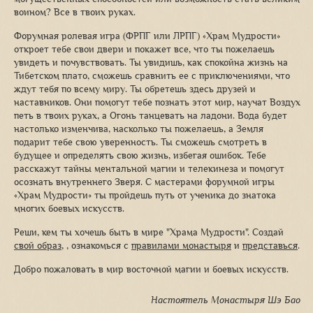
воином? Все в твоих руках.
Форумная ролевая игра (ФРПГ или ЛРПГ) «Храм Мудрости»
откроет тебе свои двери и покажет все, что ты пожелаешь
увидеть и почувствовать. Ты увидишь, как спокойна жизнь на
Тибетском плато, сможешь сравнить ее с приключениями, что
ждут тебя по всему миру. Ты обретешь здесь друзей и
наставников. Они помогут тебе познать этот мир, научат Воздух
петь в твоих руках, а Огонь танцевать на ладони. Вода будет
настолько изменчива, насколько ты пожелаешь, а Земля
подарит тебе свою уверенность. Ты сможешь смотреть в
будущее и определять свою жизнь, избегая ошибок. Тебе
расскажут тайны ментальной магии и телекинеза и помогут
осознать внутреннего Зверя. С мастерами форумной игры
«Храм Мудрости» ты пройдешь путь от ученика до знатока
многих боевых искусств.
Реши, кем ты хочешь быть в мире "Храма Мудрости". Создай
свой образ
, , ознакомься с
правилами монастыря
и
представься
.
Добро пожаловать в мир восточной магии и боевых искусств.
Настоятель Монастыря Шэ Бао