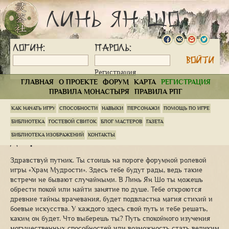
Линь Ян Шо
Логин:
Пароль:
Регистрация
ГЛАВНАЯ
О ПРОЕКТЕ
ФОРУМ
КАРТА
РЕГИСТРАЦИЯ
ПРАВИЛА МОНАСТЫРЯ
ПРАВИЛА РПГ
С
КАК НАЧАТЬ ИГРУ
СПОСОБНОСТИ
НАВЫКИ
ПЕРСОНАЖИ
ПОМОЩЬ ПО ИГРЕ
с
БИБЛИОТЕКА
ГОСТЕВОЙ СВИТОК
БЛОГ МАСТЕРОВ
ГАЗЕТА
н
м
БИБЛИОТЕКА ИЗОБРАЖЕНИЙ
КОНТАКТЫ
Добро пожаловать в Линь Ян Шо
7
Здравствуй путник. Ты стоишь на пороге форумной ролевой
игры «Храм Мудрости». Здесь тебе будут рады, ведь такие
встречи не бывают случайными. В Линь Ян Шо ты можешь
обрести покой или найти занятие по душе. Тебе откроются
древние тайны врачевания, будет подвластна магия стихий и
боевые искусства. У каждого здесь свой путь и тебе решать,
каким он будет. Что выберешь ты? Путь спокойного изучения
могущественных способностей или возможность стать великим