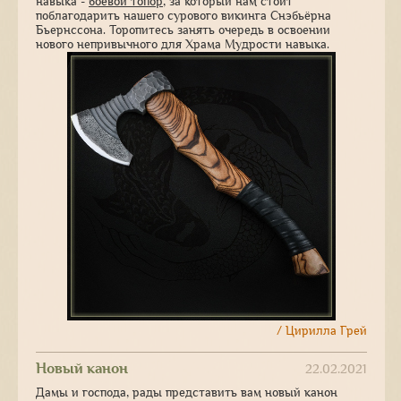
навыка -
боевой топор
, за который нам стоит
поблагодарить нашего сурового викинга Снэбьёрна
Бьернссона. Торопитесь занять очередь в освоении
нового непривычного для Храма Мудрости навыка.
/ Цирилла Грей
Новый канон
22.02.2021
Дамы и господа, рады представить вам новый канон