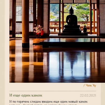
/ Чин Ху
И еще один канон
22.02.2021
И по горячим следам вводим еще один новый канон