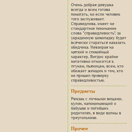
Очень добрая девушка
всегда и всем готова
помогать, но если человек
того заслуживает.
Справедлива, имеет не
стандартное понимание
слова "справедливость", за
украденную шоколадку будет
всячески стараться наказать
обидчика. Невзирая на
мягкий и спокойный
характер, Вигдис крайне
негативно относится к
лгунам, пьяницам, всем, кто
обижает женщин и тем, кто
не прошел проверку
справедливостью.
Предметы
Рюкзак с личными вещами,
кулон, напоминающий о
бабушке и погибших
родителях, в виде волны в
треугольнике.
Прочее