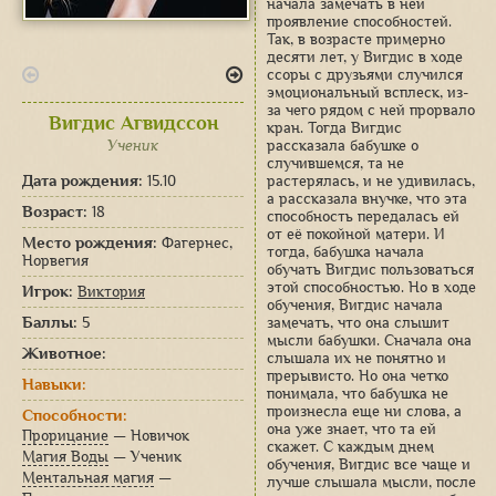
начала замечать в ней
проявление способностей.
Так, в возрасте примерно
десяти лет, у Вигдис в ходе
ссоры с друзьями случился
эмоциональный всплеск, из-
за чего рядом с ней прорвало
Вигдис Агвидссон
кран. Тогда Вигдис
Ученик
рассказала бабушке о
случившемся, та не
Дата рождения:
15.10
растерялась, и не удивилась,
а рассказала внучке, что эта
Возраст:
18
способность передалась ей
от её покойной матери. И
Место рождения:
Фагернес,
тогда, бабушка начала
Норвегия
обучать Вигдис пользоваться
этой способностью. Но в ходе
Игрок:
Виктория
обучения, Вигдис начала
Баллы:
5
замечать, что она слышит
мысли бабушки. Сначала она
Животное:
слышала их не понятно и
прерывисто. Но она четко
Навыки:
понимала, что бабушка не
произнесла еще ни слова, а
Способности:
она уже знает, что та ей
Прорицание
— Новичок
скажет. С каждым днем
Магия Воды
— Ученик
обучения, Вигдис все чаще и
Ментальная магия
—
лучше слышала мысли, после