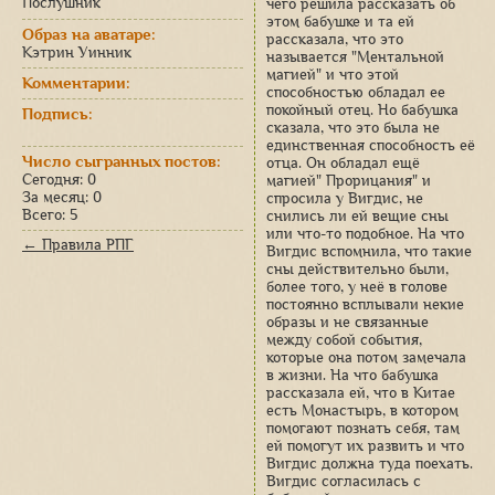
Послушник
чего решила рассказать об
этом бабушке и та ей
Образ на аватаре:
рассказала, что это
Кэтрин Уинник
называется "Ментальной
магией" и что этой
Комментарии:
способностью обладал ее
покойный отец. Но бабушка
Подпись:
сказала, что это была не
единственная способность её
Число сыгранных постов:
отца. Он обладал ещё
Сегодня: 0
магией" Прорицания" и
За месяц: 0
спросила у Вигдис, не
Всего: 5
снились ли ей вещие сны
или что-то подобное. На что
← Правила РПГ
Вигдис вспомнила, что такие
сны действительно были,
более того, у неё в голове
постоянно всплывали некие
образы и не связанные
между собой события,
которые она потом замечала
в жизни. На что бабушка
рассказала ей, что в Китае
есть Монастырь, в котором
помогают познать себя, там
ей помогут их развить и что
Вигдис должна туда поехать.
Вигдис согласилась с