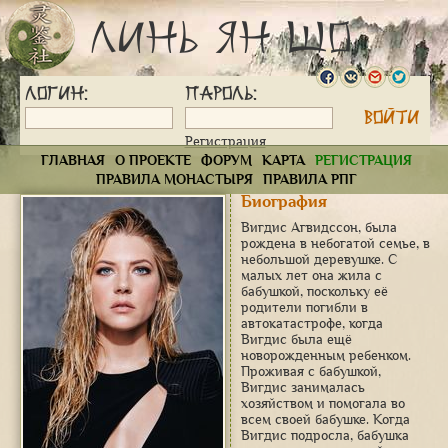
Линь Ян Шо
Логин:
Пароль:
Регистрация
ГЛАВНАЯ
О ПРОЕКТЕ
ФОРУМ
КАРТА
РЕГИСТРАЦИЯ
ПРАВИЛА МОНАСТЫРЯ
ПРАВИЛА РПГ
Биография
Вигдис Агвидссон, была
рождена в небогатой семье, в
небольшой деревушке. С
малых лет она жила с
бабушкой, поскольку её
родители погибли в
автокатастрофе, когда
Вигдис была ещё
новорожденным ребенком.
Проживая с бабушкой,
Вигдис занималась
хозяйством и помогала во
всем своей бабушке. Когда
Вигдис подросла, бабушка