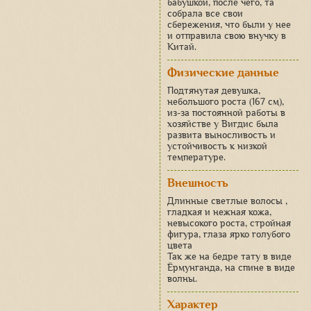
бабушкой, после чего, та
собрала все свои
сбережения, что были у нее
и отправила свою внучку в
Китай.
Физические данные
Подтянутая девушка,
небольшого роста (167 см),
из-за постоянной работы в
хозяйстве у Вигдис была
развита выносливость и
устойчивость к низкой
температуре.
Внешность
Длинные светлые волосы ,
гладкая и нежная кожа,
невысокого роста, стройная
фигура, глаза ярко голубого
цвета
Так же на бедре тату в виде
Ёрмунганда, на спине в виде
волны.
Характер