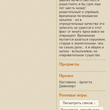
школах ничего светлого и
радостного, я бы сдох еще
лет шесть назад".
решительный и упрямый,
временами по-юношески
нахален - но в
отрицательные качества это
записать не удается и этот
факт от юного Арно вовсе не
отвращает. Временами
пытается казаться серьезнее,
старше и значительнее, чем
на самом деле… А в общем и
целом - вспыльчивое, но
очаровательное существо.
Предметы
Прочее
Наставник - Арлетта
Давенпорт
Ролевые игры
Посмотреть список ↓
Посмотреть способности ↓