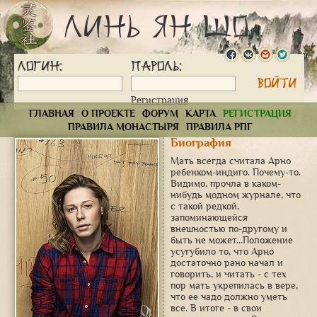
Линь Ян Шо
Логин:
Пароль:
Регистрация
ГЛАВНАЯ
О ПРОЕКТЕ
ФОРУМ
КАРТА
РЕГИСТРАЦИЯ
ПРАВИЛА МОНАСТЫРЯ
ПРАВИЛА РПГ
Биография
Мать всегда считала Арно
ребенком-индиго. Почему-то.
Видимо, прочла в каком-
нибудь модном журнале, что
с такой редкой,
запоминающейся
внешностью по-другому и
быть не может...Положение
усугубило то, что Арно
достаточно рано начал и
говорить, и читать - с тех
пор мать укрепилась в вере,
что ее чадо должно уметь
все. В итоге - в свои