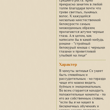
среднего роста. Арно
прекрасно заметен в любой
толпе благодаря почти что
гриве светлых, льняных
волос. К кажущейся
несколько неестественной
белокурости самым
неожиданным образом
прилагаются жгучие черные
глаза. А в целом, как
написали бы в какой-нибудь
романе - "стройный
белокурый юноша с черными
глазами и приветливой
улыбкой на лице"
Характер
В минуты затишья Сэ умеет
быть спокойным и
рассудительным - но гораздо
чаще его можно видеть
буйным и эмоциональным.
Во всем старается находить
положительные моменты - по
его же собственным словам,
"если бы я не нашел в
бесконечных обучениях и