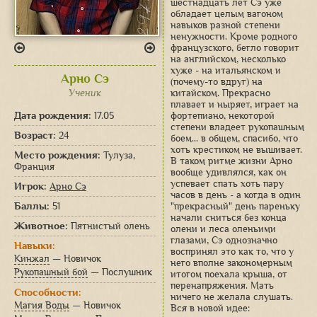
шестнадцать лет Сэ уже
обладает целым вагоном
навыков разной степени
ненужности. Кроме родного
французского, бегло говорит
на английском, несколько
хуже - на итальянском и
Арно Сэ
(почему-то вдруг) на
Ученик
китайском. Прекрасно
плавает и ныряет, играет на
Дата рождения:
17.05
фортепиано, некоторой
степени владеет рукопашным
Возраст:
24
боем... в общем, спасибо, что
хоть крестиком не вышивает.
Место рождения:
Тулуза,
В таком ритме жизни Арно
Франция
вообще удивлялся, как он
успевает спать хоть пару
Игрок:
Арно Сэ
часов в день - а когда в один
Баллы:
51
"прекрасный" день пареньку
начали сниться без конца
Животное:
Пятнистый олень
олени и леса оленьими
глазами, Сэ однозначно
Навыки:
воспринял это как то, что у
Кинжал
— Новичок
него вполне закономерным
Рукопашный бой
— Послушник
итогом поехала крыша, от
перенапряжения. Мать
Способности:
ничего не желала слушать.
Магия Воды
— Новичок
Вся в новой идее: