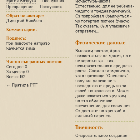
Магия Воздуха
— Послушник
монастырь-школа.
Естественно, для ее ребенка-
Превращение
— Послушник
индиго и предназначенный.
Образ на аватаре:
Сэ попробовал брыкнуться -
Дмитрий Бикбаев
но потерпел полное фиаско.
Так сказать, был упакован и
Комментарии:
отправлен...
Подпись:
Физические данные
при повороте направо
начнется зима
Высоким ростом Арно
похвастаться не может, но и
не коротышка - так,
Число сыгранных постов:
невыразительного среднего
Сегодня: 0
роста. Сложен гармонично,
За месяц: 0
хотя прозвище "Олененок"
Всего: 132
получил далеко не в
← Правила РПГ
последнюю очередь из-за
своей тонконогости. Может
даже показаться хрупким -
но это обманчивое
впечатление, для своих лет
Сэ достаточно крепкий и
сильный паренек.
Внешность
Очаровательное создание