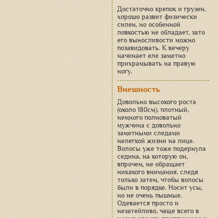
Достаточно крепок и грузен,
хорошо развит физически
силен, но особенной
ловкостью не обладает, зато
его выносливости можно
позавидовать. К вечеру
начинает еле заметно
прихрамывать на правую
ногу.
Внешность
Довольно высокого роста
(около 180см), плотный,
немного полноватый
мужчина с довольно
заметными следами
нелегкой жизни на лице.
Волосы уже тоже подернула
седина, на которую он,
впрочем, не обращает
никакого внимания, следя
только затем, чтобы волосы
были в порядке. Носит усы,
но не очень пышные.
Одевается просто и
незатейливо, чаще всего в