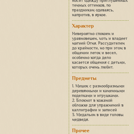
носит одежду приглушенных
темных оттенков, по
праздникам одеваясь,
напротив, в яркое.
Характер
Невероятно спокоен и
уравновешен, хоть и владеет
магией Огня. Рассудителен
до крайности, но при этом в
общении легок и весел,
особенно когда дело
касается общения с детьми,
которых очень любит.
Предметы
1. Мешок с разнообразными
деревянными и каменными
поделками и игрушками.
2. Блокнот в кожаной
обложке для упражнений в
каллиграфии и записей
3. Медальон в виде головы
медведя.
Прочее