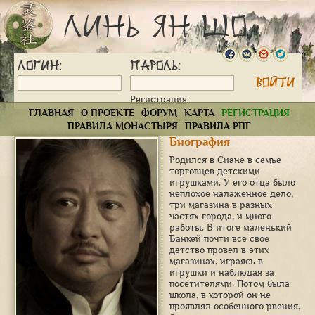
Линь Ян Шо
Логин:
Пароль:
Регистрация
ГЛАВНАЯ
О ПРОЕКТЕ
ФОРУМ
КАРТА
РЕГИСТРАЦИЯ
ПРАВИЛА МОНАСТЫРЯ
ПРАВИЛА РПГ
Биография
Родился в Сиане в семье
торговцев детскими
игрушками. У его отца было
неплохое налаженное дело,
три магазина в разных
частях города, и много
работы. В итоге маленький
Банкей почти все свое
детство провел в этих
магазинах, играясь в
игрушки и наблюдая за
посетителями. Потом была
школа, в которой он не
проявлял особенного рвения,