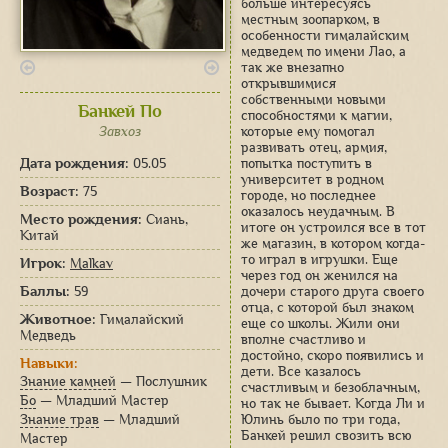
больше интересуясь
местным зоопарком, в
особенности гималайским
медведем по имени Лао, а
так же внезапно
открывшимися
собственными новыми
Банкей По
способностями к магии,
Завхоз
которые ему помогал
развивать отец, армия,
Дата рождения:
05.05
попытка поступить в
университет в родном
Возраст:
75
городе, но последнее
оказалось неудачным. В
Место рождения:
Сиань,
итоге он устроился все в тот
Китай
же магазин, в котором когда-
то играл в игрушки. Еще
Игрок:
Malkav
через год он женился на
Баллы:
59
дочери старого друга своего
отца, с которой был знаком
Животное:
Гималайский
еще со школы. Жили они
Медведь
вполне счастливо и
достойно, скоро появились и
Навыки:
дети. Все казалось
Знание камней
— Послушник
счастливым и безоблачным,
Бо
— Младший Мастер
но так не бывает. Когда Ли и
Знание трав
— Младший
Юлинь было по три года,
Банкей решил свозить всю
Мастер