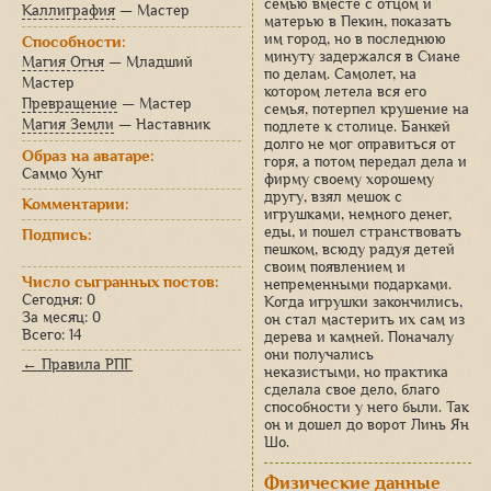
семью вместе с отцом и
Каллиграфия
— Мастер
матерью в Пекин, показать
им город, но в последнюю
Способности:
минуту задержался в Сиане
Магия Огня
— Младший
по делам. Самолет, на
Мастер
котором летела вся его
Превращение
— Мастер
семья, потерпел крушение на
Магия Земли
— Наставник
подлете к столице. Банкей
долго не мог оправиться от
Образ на аватаре:
горя, а потом передал дела и
Саммо Хунг
фирму своему хорошему
другу, взял мешок с
Комментарии:
игрушками, немного денег,
еды, и пошел странствовать
Подпись:
пешком, всюду радуя детей
своим появлением и
Число сыгранных постов:
непременными подарками.
Сегодня: 0
Когда игрушки закончились,
За месяц: 0
он стал мастерить их сам из
Всего: 14
дерева и камней. Поначалу
они получались
← Правила РПГ
неказистыми, но практика
сделала свое дело, благо
способности у него были. Так
он и дошел до ворот Линь Ян
Шо.
Физические данные