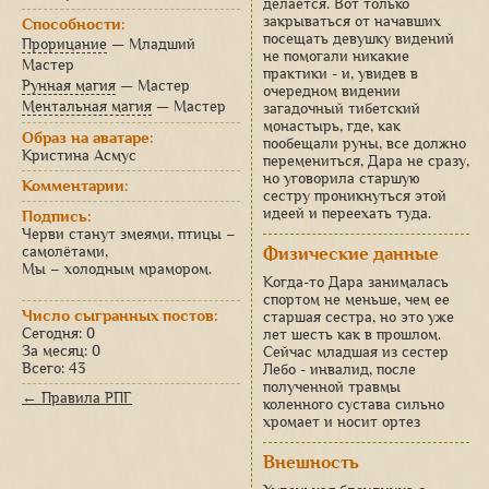
делается. Вот только
закрываться от начавших
Способности:
посещать девушку видений
Прорицание
— Младший
не помогали никакие
Мастер
практики - и, увидев в
Рунная магия
— Мастер
очередном видении
Ментальная магия
— Мастер
загадочный тибетский
монастырь, где, как
Образ на аватаре:
пообещали руны, все должно
Кристина Асмус
перемениться, Дара не сразу,
но уговорила старшую
Комментарии:
сестру проникнуться этой
идеей и переехать туда.
Подпись:
Черви станут змеями, птицы –
самолётами,
Физические данные
Мы – холодным мрамором.
Когда-то Дара занималась
спортом не меньше, чем ее
Число сыгранных постов:
старшая сестра, но это уже
Сегодня: 0
лет шесть как в прошлом.
За месяц: 0
Сейчас младшая из сестер
Всего: 43
Лебо - инвалид, после
полученной травмы
← Правила РПГ
коленного сустава сильно
хромает и носит ортез
Внешность