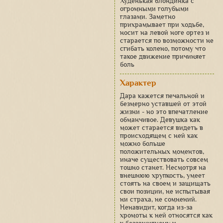
Худенькая блондинка с
огромными голубыми
глазами. Заметно
прихрамывает при ходьбе,
носит на левой ноге ортез и
старается по возможности не
сгибать колено, потому что
такое движение причиняет
боль
Характер
Дара кажется печальной и
безмерно уставшей от этой
жизни - но это впечатление
обманчивое. Девушка как
может старается видеть в
происходящем с ней как
можно больше
положительных моментов,
иначе существовать совсем
тошно станет. Несмотря на
внешнюю хрупкость, умеет
стоять на своем и защищать
свои позиции, не испытывая
ни страха, не сомнений.
Ненавидит, когда из-за
хромоты к ней относятся как