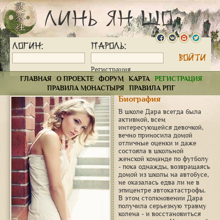
Линь Ян Шо
Логин:
Пароль:
Регистрация
ГЛАВНАЯ
О ПРОЕКТЕ
ФОРУМ
КАРТА
РЕГИСТРАЦИЯ
ПРАВИЛА МОНАСТЫРЯ
ПРАВИЛА РПГ
Биография
В школе Дара всегда была
активной, всем
интересующейся девочкой,
вечно приносила домой
отличные оценки и даже
состояла в школьной
женской команде по футболу
- пока однажды, возвращаясь
домой из школы на автобусе,
не оказалась едва ли не в
эпицентре автокатастрофы.
В этом столкновении Дара
получила серьезную травму
колена - и восстановиться