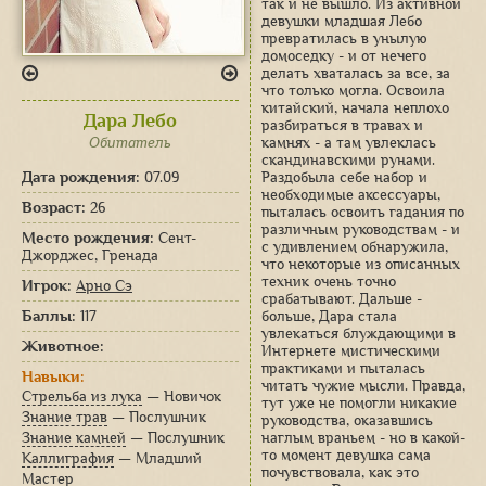
так и не вышло. Из активной
девушки младшая Лебо
превратилась в унылую
домоседку - и от нечего
делать хваталась за все, за
что только могла. Освоила
китайский, начала неплохо
Дара Лебо
разбираться в травах и
Обитатель
камнях - а там увлеклась
скандинавскими рунами.
Дата рождения:
07.09
Раздобыла себе набор и
необходимые аксессуары,
Возраст:
26
пыталась освоить гадания по
различным руководствам - и
Место рождения:
Сент-
с удивлением обнаружила,
Джорджес, Гренада
что некоторые из описанных
техник очень точно
Игрок:
Арно Сэ
срабатывают. Дальше -
Баллы:
117
больше, Дара стала
увлекаться блуждающими в
Животное:
Интернете мистическими
практиками и пыталась
Навыки:
читать чужие мысли. Правда,
Стрельба из лука
— Новичок
тут уже не помогли никакие
Знание трав
— Послушник
руководства, оказавшись
Знание камней
— Послушник
наглым враньем - но в какой-
то момент девушка сама
Каллиграфия
— Младший
почувствовала, как это
Мастер