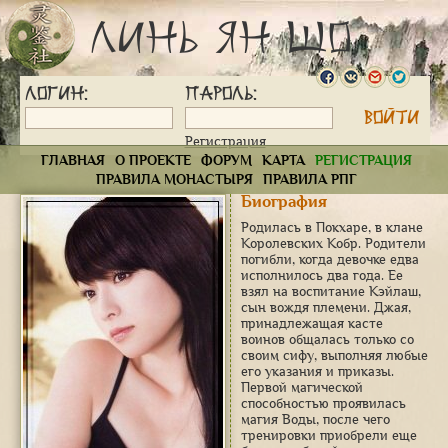
Линь Ян Шо
Логин:
Пароль:
Регистрация
ГЛАВНАЯ
О ПРОЕКТЕ
ФОРУМ
КАРТА
РЕГИСТРАЦИЯ
ПРАВИЛА МОНАСТЫРЯ
ПРАВИЛА РПГ
Биография
Родилась в Покхаре, в клане
Королевских Кобр. Родители
погибли, когда девочке едва
исполнилось два года. Ее
взял на воспитание Кэйлаш,
сын вождя племени. Джая,
принадлежащая касте
воинов общалась только со
своим сифу, выполняя любые
его указания и приказы.
Первой магической
способностью проявилась
магия Воды, после чего
тренировки приобрели еще