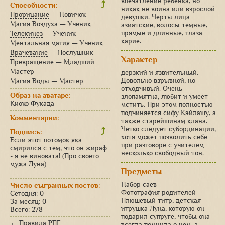
впечатление ребенка, но
⤴
Способности:
никак не воина или взрослой
Прорицание
— Новичок
девушки. Черты лица
Магия Воздуха
— Ученик
азиатские, волосы темные,
прямые и длинные, глаза
Телекинез
— Ученик
карие.
Ментальная магия
— Ученик
Врачевание
— Послушник
Характер
Превращение
— Младший
Мастер
дерзкий и язвительный.
Довольно взрывной, но
Магия Воды
— Мастер
отходчивый. Очень
Образ на аватаре:
злопамятна, любит и умеет
Киоко Фукада
мстить. При этом полностью
подчиняется сифу Кэйлашу, а
Комментарии:
также старейшинам клана.
Четко следует субординации,
⤴
Подпись:
хотя может позволить себе
Если этот потомок яка
при разговоре с учителем
смирился с тем, что он жираф
несколько свободный тон.
- я не виновата! (Про своего
мужа Луна)
Предметы
Набор саев
Число сыгранных постов:
Фотография родителей
Сегодня: 0
Плюшевый тигр, детская
За месяц: 0
игрушка Луна, которую он
Всего: 278
подарил супруге, чтобы она
← Правила РПГ
всегда помнила о нем, а