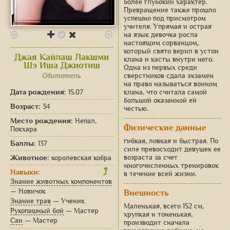
более глубокий характер.
Превращение также прошло
успешно под присмотром
учителя. Упрямая и острая
на язык девочка росла
настоящим сорванцом,
который свято верил в устои
Джая Кайлаш Лакшми
клана и касты внутри него.
Шэ Иша Джиотиш
Одна из первых среди
Обитатель
сверстников сдала экзамен
на право называться воином
Дата рождения:
15.07
клана, что считала самой
большой оказанной ей
Возраст:
34
честью.
Место рождения:
Непал,
Физические данные
Покхара
гибкая, ловкая и быстрая. По
Баллы:
137
силе превосходит девушек ее
Животное:
возраста за счет
королевская кобра
многочисленных тренировок
⤴
Навыки:
в течение всей жизни.
Знание животных компонентов
— Новичок
Внешность
Знание трав
— Ученик
Маленькая, всего 152 см,
Рукопашный бой
— Мастер
хрупкая и тоненькая,
Саи
— Мастер
производит сначала