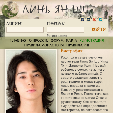
Линь Ян Шо
Логин:
Пароль:
Регистрация
ГЛАВНАЯ
О ПРОЕКТЕ
ФОРУМ
КАРТА
РЕГИСТРАЦИЯ
ПРАВИЛА МОНАСТЫРЯ
ПРАВИЛА РПГ
Биография
Родился в семье учеников
настоятеля Линь Ян Шо Чина
Ху и Даниэлы Конг. Первый
ребенок в семье, из-за чего
немного избалованный. С
самого рождения живет с
родителями в монастыре,
лишь изредка с ними же
бывает у родственников в
Лхасе и Риме. После того, как
тренировки по магии Огня и
рукопашному бою позволили
ему добиться определенного
мастерства, по согласованию