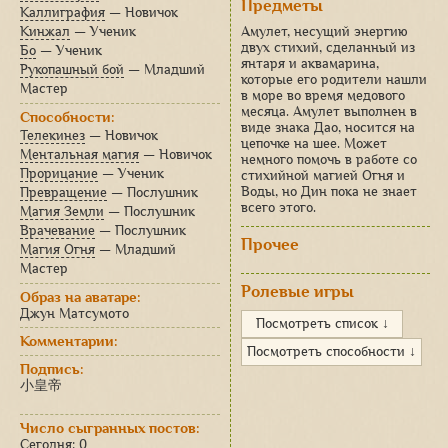
Предметы
Каллиграфия
— Новичок
Кинжал
— Ученик
Амулет, несущий энергию
двух стихий, сделанный из
Бо
— Ученик
янтаря и аквамарина,
Рукопашный бой
— Младший
которые его родители нашли
Мастер
в море во время медового
месяца. Амулет выполнен в
Способности:
виде знака Дао, носится на
Телекинез
— Новичок
цепочке на шее. Может
Ментальная магия
— Новичок
немного помочь в работе со
Прорицание
— Ученик
стихийной магией Огня и
Воды, но Дин пока не знает
Превращение
— Послушник
всего этого.
Магия Земли
— Послушник
Врачевание
— Послушник
Прочее
Магия Огня
— Младший
Мастер
Ролевые игры
Образ на аватаре:
Джун Матсумото
Посмотреть список ↓
Комментарии:
Посмотреть способности ↓
Подпись:
小皇帝
Число сыгранных постов:
Сегодня: 0