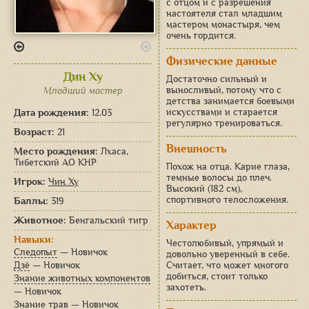
с отцом и с разрешения
настоятеля стал младшим
мастером монастыря, чем
очень гордится.
Физические данные
Дин Ху
Достаточно сильный и
выносливый, потому что с
Младший мастер
детства занимается боевыми
Дата рождения:
искусствами и старается
12.03
регулярно тренироваться.
Возраст:
21
Внешность
Место рождения:
Лхаса,
Тибетский АО КНР
Похож на отца. Карие глаза,
темные волосы до плеч.
Игрок:
Чин Ху
Высокий (182 см),
спортивного телосложения.
Баллы:
319
Животное:
Бенгальский тигр
Характер
Навыки:
Честолюбивый, упрямый и
Следопыт
— Новичок
довольно уверенный в себе.
Дзё
— Новичок
Считает, что может многого
добиться, стоит только
Знание животных компонентов
захотеть.
— Новичок
Знание трав
— Новичок