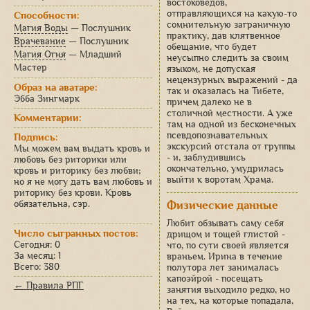
востоковедов,
отправляющихся на какую-то
Способности:
сомнительную заграничную
Магия Воды
— Послушник
практику, дав клятвенное
Врачевание
— Послушник
обещание, что будет
Магия Огня
— Младший
неусыпно следить за своим
Мастер
языком, не допуская
нецензурных выражений - да
Образ на аватаре:
так и оказалась на Тибете,
Эбба Зингмарк
причем далеко не в
столичной местности. А уже
Комментарии:
там на одной из бесконечных
псевдопознавательных
Подпись:
экскурсий отстала от группы
Мы можем вам выдать кровь и
- и, заблудившись
любовь без риторики или
окончательно, умудрилась
кровь и риторику без любви;
выйти к воротам Храма.
но я не могу дать вам любовь и
риторику без крови. Кровь
обязательна, сэр.
Физические данные
Любит обзывать саму себя
Число сыгранных постов:
дрищом и тощей глистой -
Сегодня: 0
что, по сути своей является
За месяц: 1
враньем. Ирина в течение
Всего: 380
полутора лет занималась
капоэйрой - посещать
← Правила РПГ
занятия выходило редко, но
на тех, на которые попадала,