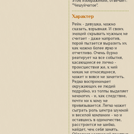
этом изображении, отвечает:
"Чешуйчатое".
Характер
Рейн - девушка, можно
сказать, взрывная. И своих
эмоций скрывать нужным не
считает - даже напротив,
порой пытается выразить их
как можно более ярко и
отчетливо. Очень бурно
реагирует на все события,
касающиеся ее лично -
происшествия же, к ней
никак не относящиеся,
может и вовсе не заметить.
Редко воспринимает
окружающих ее людей
подробно, из толпы выделяет
немногих - и, как следствие,
почти ни к кому не
привязывается. Легко может
сыграть роль центра шумной
и веселой компании - но и
оставшись в одиночестве,
расстроится не шибко,
найдет, чем себя занять.