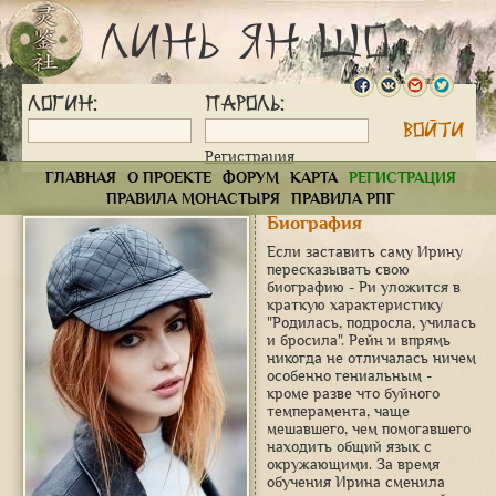
Линь Ян Шо
Логин:
Пароль:
Регистрация
ГЛАВНАЯ
О ПРОЕКТЕ
ФОРУМ
КАРТА
РЕГИСТРАЦИЯ
ПРАВИЛА МОНАСТЫРЯ
ПРАВИЛА РПГ
Биография
Если заставить саму Ирину
пересказывать свою
биографию - Ри уложится в
краткую характеристику
"Родилась, подросла, училась
и бросила". Рейн и впрямь
никогда не отличалась ничем
особенно гениальным -
кроме разве что буйного
темперамента, чаще
мешавшего, чем помогавшего
находить общий язык с
окружающими. За время
обучения Ирина сменила