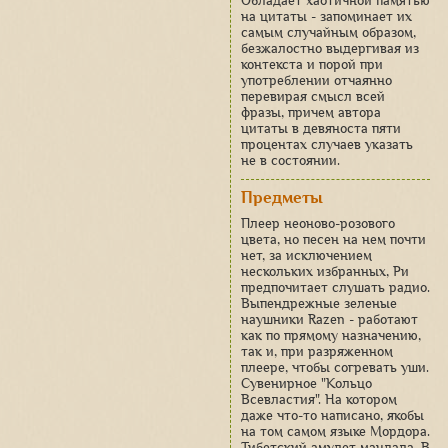
Обладает хаотичной памятью
на цитаты - запоминает их
самым случайным образом,
безжалостно выдергивая из
контекста и порой при
употреблении отчаянно
перевирая смысл всей
фразы, причем автора
цитаты в девяноста пяти
процентах случаев указать
не в состоянии.
Предметы
Плеер неоново-розового
цвета, но песен на нем почти
нет, за исключением
нескольких избранных, Ри
предпочитает слушать радио.
Выпендрежные зеленые
наушники Razen - работают
как по прямому назначению,
так и, при разряженном
плеере, чтобы согревать уши.
Сувенирное "Кольцо
Всевластия". На котором
даже что-то написано, якобы
на том самом языке Мордора.
Тибетский амулет-мандала. В