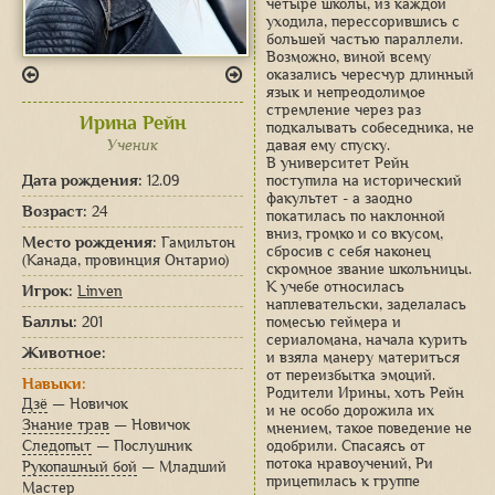
четыре школы, из каждой
уходила, перессорившись с
большей частью параллели.
Возможно, виной всему
оказались чересчур длинный
язык и непреодолимое
стремление через раз
Ирина Рейн
подкалывать собеседника, не
Ученик
давая ему спуску.
В университет Рейн
Дата рождения:
12.09
поступила на исторический
факультет - а заодно
Возраст:
24
покатилась по наклонной
вниз, громко и со вкусом,
Место рождения:
Гамильтон
сбросив с себя наконец
(Канада, провинция Онтарио)
скромное звание школьницы.
К учебе относилась
Игрок:
Linven
наплевательски, заделалась
Баллы:
201
помесью геймера и
сериаломана, начала курить
Животное:
и взяла манеру материться
от переизбытка эмоций.
Навыки:
Родители Ирины, хоть Рейн
Дзё
— Новичок
и не особо дорожила их
Знание трав
— Новичок
мнением, такое поведение не
Следопыт
— Послушник
одобрили. Спасаясь от
потока нравоучений, Ри
Рукопашный бой
— Младший
прицепилась к группе
Мастер