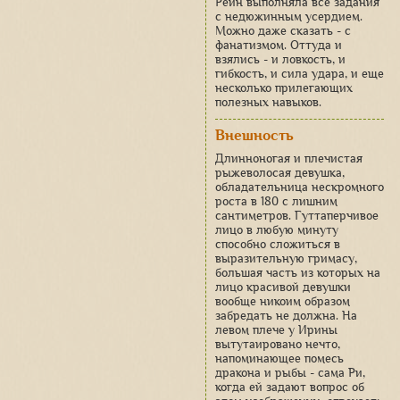
Рейн выполняла все задания
с недюжинным усердием.
Можно даже сказать - с
фанатизмом. Оттуда и
взялись - и ловкость, и
гибкость, и сила удара, и еще
несколько прилегающих
полезных навыков.
Внешность
Длинноногая и плечистая
рыжеволосая девушка,
обладательница нескромного
роста в 180 с лишним
сантиметров. Гуттаперчивое
лицо в любую минуту
способно сложиться в
выразительную гримасу,
большая часть из которых на
лицо красивой девушки
вообще никоим образом
забредать не должна. На
левом плече у Ирины
вытутаировано нечто,
напоминающее помесь
дракона и рыбы - сама Ри,
когда ей задают вопрос об