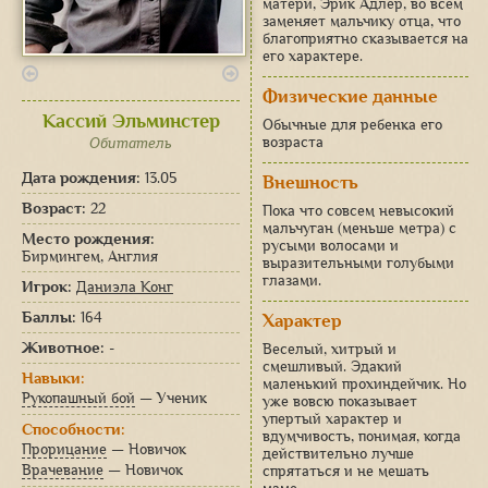
матери, Эрик Адлер, во всем
заменяет мальчику отца, что
благоприятно сказывается на
его характере.
Физические данные
Кассий Эльминстер
Обычные для ребенка его
возраста
Обитатель
Дата рождения:
13.05
Внешность
Возраст:
22
Пока что совсем невысокий
мальчуган (меньше метра) с
Место рождения:
русыми волосами и
Бирмингем, Англия
выразительными голубыми
глазами.
Игрок:
Даниэла Конг
Баллы:
164
Характер
Животное:
-
Веселый, хитрый и
смешливый. Эдакий
Навыки:
маленький прохиндейчик. Но
Рукопашный бой
— Ученик
уже вовсю показывает
упертый характер и
Способности:
вдумчивость, понимая, когда
Прорицание
— Новичок
действительно лучше
Врачевание
— Новичок
спрятаться и не мешать