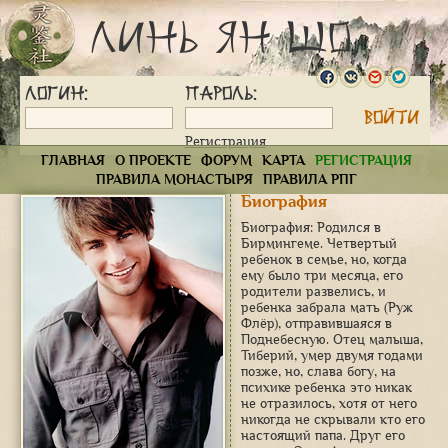
Линь Ян Шо
Логин:
Пароль:
Регистрация
ГЛАВНАЯ
О ПРОЕКТЕ
ФОРУМ
КАРТА
РЕГИСТРАЦИЯ
ПРАВИЛА МОНАСТЫРЯ
ПРАВИЛА РПГ
Биография
Биография: Родился в
Бирмингеме. Четвертый
ребенок в семье, но, когда
ему было три месяца, его
родители развелись, и
ребенка забрала мать (Руж
Флёр), отправившаяся в
Поднебесную. Отец малыша,
Тиберий, умер двумя годами
позже, но, слава богу, на
психике ребенка это никак
не отразилось, хотя от него
никогда не скрывали кто его
настоящий папа. Друг его