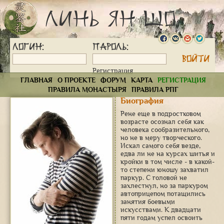
Линь Ян Шо
Логин:
Пароль:
Регистрация
ГЛАВНАЯ
О ПРОЕКТЕ
ФОРУМ
КАРТА
РЕГИСТРАЦИЯ
ПРАВИЛА МОНАСТЫРЯ
ПРАВИЛА РПГ
Биография
Рене еще в подростковом
возрасте осознал себя как
человека сообразительного,
но не в меру творческого.
Искал самого себя везде,
едва ли не на курсах шитья и
кройки в том числе - в какой-
то степени юношу захватил
паркур. С головой не
захлестнул, но за паркуром
автоприцепом потащились
занятия боевыми
искусствами. К двадцати
пяти годам успел освоить