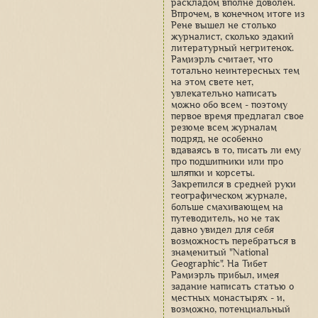
раскладом вполне доволен.
Впрочем, в конечном итоге из
Рене вышел не столько
журналист, сколько эдакий
литературный негритенок.
Рамиэрль считает, что
тотально неинтересных тем
на этом свете нет,
увлекательно написать
можно обо всем - поэтому
первое время предлагал свое
резюме всем журналам
подряд, не особенно
вдаваясь в то, писать ли ему
про подшипники или про
шляпки и корсеты.
Закрепился в средней руки
географическом журнале,
больше смахивающем на
путеводитель, но не так
давно увидел для себя
возможность перебраться в
знаменитый "National
Geographic". На Тибет
Рамиэрль прибыл, имея
задание написать статью о
местных монастырях - и,
возможно, потенциальный