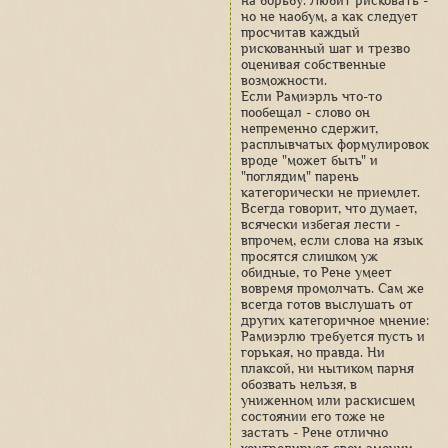
на борьбу. Любит рисковать -
но не наобум, а как следует
просчитав каждый
рискованный шаг и трезво
оценивая собственные
возможности.
Если Рамиэрль что-то
пообещал - слово он
непременно сдержит,
расплывчатых формулировок
вроде "может быть" и
"поглядим" парень
категорически не приемлет.
Всегда говорит, что думает,
всячески избегая лести -
впрочем, если слова на язык
просятся слишком уж
обидные, то Рене умеет
вовремя промолчать. Сам же
всегда готов выслушать от
других категоричное мнение:
Рамиэрлю требуется пусть и
горькая, но правда. Ни
плаксой, ни нытиком парня
обозвать нельзя, в
униженном или раскисшем
состоянии его тоже не
застать - Рене отлично