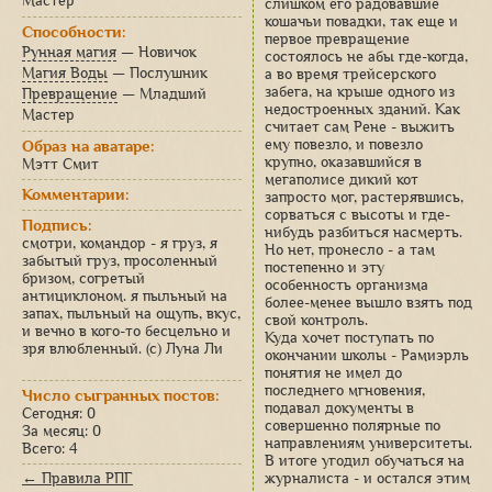
Мастер
слишком его радовавшие
кошачьи повадки, так еще и
Способности:
первое превращение
Рунная магия
— Новичок
состоялось не абы где-когда,
Магия Воды
— Послушник
а во время трейсерского
забега, на крыше одного из
Превращение
— Младший
недостроенных зданий. Как
Мастер
считает сам Рене - выжить
ему повезло, и повезло
Образ на аватаре:
крупно, оказавшийся в
Мэтт Смит
мегаполисе дикий кот
Комментарии:
запросто мог, растерявшись,
сорваться с высоты и где-
Подпись:
нибудь разбиться насмерть.
смотри, командор - я груз, я
Но нет, пронесло - а там
забытый груз, просоленный
постепенно и эту
бризом, согретый
особенность организма
антициклоном. я пыльный на
более-менее вышло взять под
запах, пыльный на ощупь, вкус,
свой контроль.
и вечно в кого-то бесцельно и
Куда хочет поступать по
зря влюбленный. (с) Луна Ли
окончании школы - Рамиэрль
понятия не имел до
последнего мгновения,
Число сыгранных постов:
подавал документы в
Сегодня: 0
совершенно полярные по
За месяц: 0
направлениям университеты.
Всего: 4
В итоге угодил обучаться на
← Правила РПГ
журналиста - и остался этим