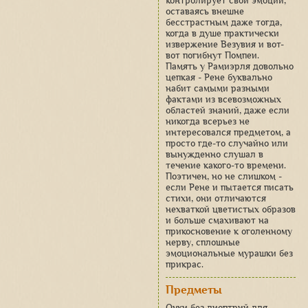
контролирует свои эмоции,
оставаясь внешне
бесстрастным даже тогда,
когда в душе практически
извержение Везувия и вот-
вот погибнут Помпеи.
Память у Рамиэрля довольно
цепкая - Рене буквально
набит самыми разными
фактами из всевозможных
областей знаний, даже если
никогда всерьез не
интересовался предметом, а
просто где-то случайно или
вынужденно слушал в
течение какого-то времени.
Поэтичен, но не слишком -
если Рене и пытается писать
стихи, они отличаются
нехваткой цветистых образов
и больше смахивают на
прикосновение к оголенному
нерву, сплошные
эмоциональные мурашки без
прикрас.
Предметы
Очки без диоптрий для