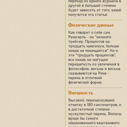
переход из одного журнала в
другой в большой степени
будет зависеть от того, какой
получится эта статья.
Физические данные
Как говорит о себе сам
Рамиэрль - он "немного
трейсер. Процентов на
тридцать максимум, больше
никак не помещается". Но и
эти "тридцать процентов",
все никак не могущие
перешагнуть из увлечения в
философию, весьма и весьма
сказываются на Рене -
парень в отличной
физической форме.
Внешность
Высокий, перемахнувший
отметку в 180 сантиметров, и
в достаточной степени
мускулистый парень. Волосы
вроде бы самого
обыкновенного каштанового