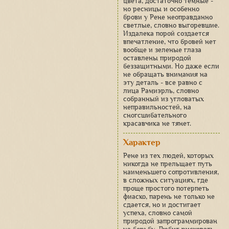
цвета, достаточно темные -
но ресницы и особенно
брови у Рене неоправданно
светлые, словно выгоревшие.
Издалека порой создается
впечатление, что бровей нет
вообще и зеленые глаза
оставлены природой
беззащитными. Но даже если
не обращать внимания на
эту деталь - все равно с
лица Рамиэрль, словно
собранный из угловатых
неправильностей, на
сногсшибательного
красавчика не тянет.
Характер
Рене из тех людей, которых
никогда не прельщает путь
наименьшего сопротивления,
в сложных ситуациях, где
проще простого потерпеть
фиаско, парень не только не
сдается, но и достигает
успеха, словно самой
природой запрограммирован