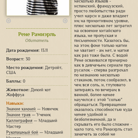
несколько языков -
испанский, французский,
просто любопытства ради
учил марси и даже владеет
им на примитивном уровне,
плюс несколько лет затратил
на освоение китайского
Рене Рамиэрль
языка, не пропуская и
Обитатель
письменности. Казалось бы,
на этом фоне только магии
Дата рождения:
13.11
не хватает - ан нет, и магия
как раз тоже была. С водой
Возраст:
30
Рене осваивался примерно
как в девчачьем сериале про
Место рождения:
Детройт,
русалок - сперва разгрохал
США
по незнанию несколько
стаканов, потом сообразил, в
Баллы:
0
чем вся соль, и, глуповато
Животное:
Дикий кот
запираясь по вечерам в
Жоффруа
ванной, более-менее
научился с этой "солью"
Навыки:
обращаться. Превращение
Знание камней
— Новичок
оказалось способностью куда
менее удобной и
Знание трав
— Ученик
безболезненной, да и
Каллиграфия
— Младший
скрывать его было сложнее -
Мастер
мало того, что Рамиэрль стал
Рукопашный бой
— Младший
замечать за собой не