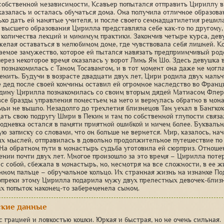
 собственной независимости, Ксавьер попытался отправить Цириллу в
казалась и осталась обучаться дома. Она получила отличное образова
ько дать ей нанятые учителя, и после своего семнадцатилетия решил
 высшего образования Цирилла представляла себе как-то по другом
 количества лекций и минимум практики. Закончив четыре курса, дев
 желая оставаться в нелюбимом доме, где чувствовала себя лишней. К
аемое замужество, которое ей пытался навязать предприимчивый родс
ерез некоторое время оказалась у ворот Линь Ян Шо. Здесь девушка 
 познакомилась с Таном Тосавангом, и в тот момент она даже не могла
енить. Будучи в возрасте двадцати двух лет, Цири родила двух мальчи
ее дед после своей кончины оставил ей огромное наследство во Франц
дину Цирилла познакомилась со своим вторым дядей Матиасом Флери,
все бразды управления поместьем на него и вернулась обратно в мон
мьи не вышло. Незадолго до трехлетия близнецов Тан уехал в Бангко
ать свою подругу Шири в Пекин и там по собственной глупости связа
одневка остался в памяти приятной ошибкой и ничем более. Буквальн
ую записку со словами, что он больше не вернется. Мир, казалось, на
х мыслей, отправилась в довольно продолжительное путешествие по 
На обратном пути в монастырь судьба уготовила ей сюрприз. Отноше
ении почти двух лет. Многое произошло за это время – Цирилла поте
 с собой, сбежала в монастырь, но, несмотря на все сложности, в ее
нном пальце – обручальное кольцо. Их странная жизнь на изнанке Под
опреки этому Цирилла подарила мужу двух прелестных девочек-близн
х попыток наконец-то забеременела сыном.
кие данные
 грацией и ловкостью кошки. Юркая и быстрая, но не очень сильная.