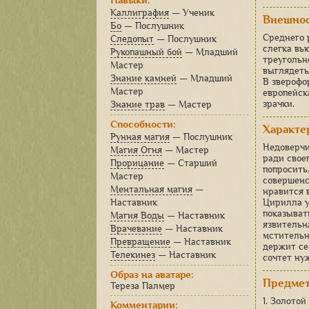
Навыки:
Каллиграфия
— Ученик
Внешно
Бо
— Послушник
Среднего 
Следопыт
— Послушник
слегка вь
Рукопашный бой
— Младший
треугольн
Мастер
выглядеть
Знание камней
— Младший
В зверофо
Мастер
европейск
зрачки.
Знание трав
— Мастер
Способности:
Характе
Рунная магия
— Послушник
Недоверчи
Магия Огня
— Мастер
ради свое
Прорицание
— Старший
попросить
Мастер
совершенс
Ментальная магия
—
нравится 
Наставник
Цирилла у
показыват
Магия Воды
— Наставник
язвительн
Врачевание
— Наставник
мстительн
Превращение
— Наставник
держит себ
Телекинез
— Наставник
сочтет ну
Образ на аватаре:
Предме
Тереза Палмер
1. Золото
Комментарии: