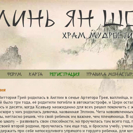
Форум
Карта
Регистрация
Правила монастыр
ия
иттория Грей родилась в Англии в семье Артегора Грея, валлийца, 
ей было три года, её родители погибли в автокатастрофе, и Цири оста
сь и десяти, когда Ксавьер неожиданно для всех решил покончить с 
 вскоре у них родилась девочка, названная Эллион. Чета новоявленны
ы, негласно решив, что свой ребенок им важнее, чем племянница. В 
ю школу – развивать свои способности, но проучилась там всего год,
воей второй родине, проучилась там еще год, и бросила учебу, училас
держать при себе непоседливого упрямого и гордого ребенка, для ко