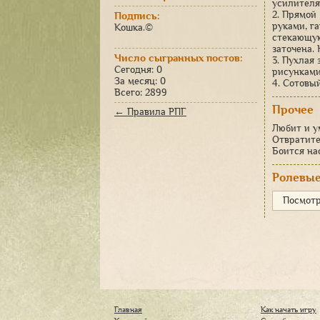
усилителя
2. Прямой
Подпись:
руками, г
Кошка.©
стекающую
заточена. 
Число сыгранных постов:
3. Пухлая
Сегодня: 0
рисунками
За месяц: 0
4. Сотовы
Всего: 2899
Прочее
← Правила РПГ
Любит и у
Отвратите
Боится на
Ролевые
Посмотр
Главная
Как начать игру