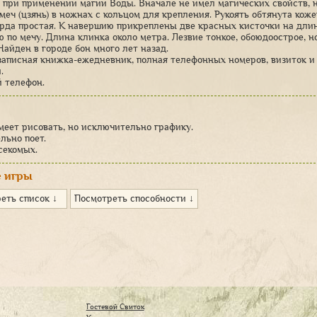
 при применении магии Воды. Вначале не имел магических свойств, н
 меч (цзянь) в ножнах с кольцом для крепления. Рукоять обтянута кож
арда простая. К навершию прикреплены две красных кисточки на дли
 по мечу. Длина клинка около метра. Лезвие тонкое, обоюдоострое, н
Найден в городе бон много лет назад.
 записная книжка-ежедневник, полная телефонных номеров, визиток 
.
й телефон.
меет рисовать, но исключительно графику.
льно поет.
секомых.
 игры
еть список ↓
Посмотреть способности ↓
Гостевой Свиток