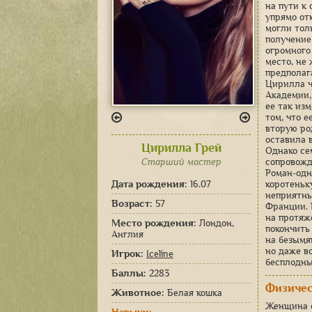
на пути к
упрямо от
могли тол
получение
огромного
место, не
предполаг
Цирилла ч
Академии,
ее так изм
том, что 
вторую ро
оставила 
Цирилла Грей
Однако се
Старший мастер
сопровожд
Роман-одн
Дата рождения:
16.07
коротеньк
неприятны
Возраст:
57
Франции. 
на протяж
Место рождения:
Лондон,
покончить
Англия
на безымя
но даже в
Игрок:
Iceline
бесплодны
Баллы:
2283
Физичес
Животное:
Белая кошка
Женщина с