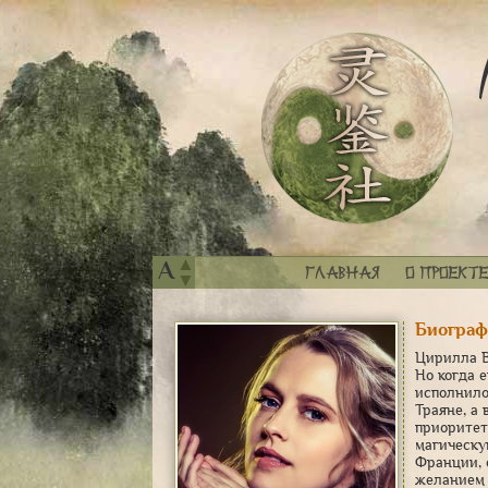
▲
A
Главная
О проекте
▼
Биограф
Цирилла В
Но когда 
исполнило
Траяне, а
приоритет
магическу
Франции, с
желанием 