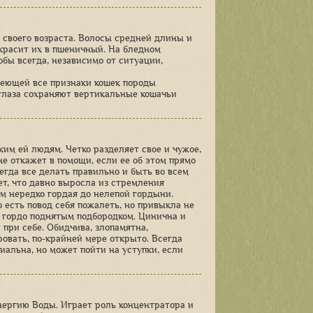
е своего возраста. Волосы средней длины и
 красит их в пшеничный. На бледном
обы всегда, независимо от ситуации,
меющей все признаки кошек породы
глаза сохраняют вертикальные кошачьи
им ей людям. Четко разделяет свое и чужое,
не откажет в помощи, если ее об этом прямо
егда все делать правильно и быть во всем
т, что давно выросла из стремления
ем нередко гордая до нелепой гордыни.
 есть повод себя пожалеть, но привыкла не
и гордо поднятым подбородком. Цинична и
 при себе. Обидчива, злопамятна,
ровать, по-крайней мере открыто. Всегда
пиальна, но может пойти на уступки, если
нергию Воды. Играет роль концентратора и