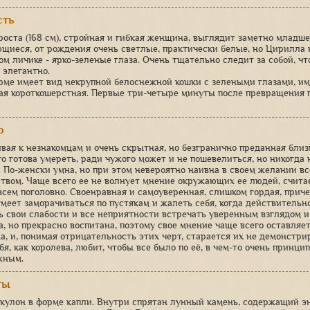
сть
роста (168 см), стройная и гибкая женщина, выглядит заметно младш
ющиеся, от рождения очень светлые, практически белые, но Цирилла
ом личике - ярко-зеленые глаза. Очень тщательно следит за собой, чт
 элегантно.
рме имеет вид некрупной белоснежной кошки с зелеными глазами, и
ая короткошерстная. Первые три-четыре минуты после превращения 
р
вая к незнакомцам и очень скрытная, но безгранично преданная близк
го готова умереть, ради чужого может и не пошевелиться, но никогда 
. По-женски умна, но при этом невероятно наивна в своем желании вс
твом. Чаще всего ее не волнует мнение окружающих ее людей, считае
всем поголовно. Своенравная и самоуверенная, слишком гордая, прич
меет заморачиваться по пустякам и жалеть себя, когда действительно
ь свои слабости и все неприятности встречать уверенным взглядом 
а, но прекрасно воспитана, поэтому свое мнение чаще всего оставляет
а, и, понимая отрицательность этих черт, старается их не демонстри
я, как королева, любит, чтобы все было по её, в чем-то очень принци
жным.
ты
й кулон в форме капли. Внутри спрятан лунный камень, содержащий э