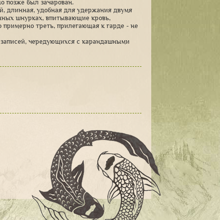
о позже был зачарован.
ей, длинная, удобная для удержания двумя
нных шнурках, впитывающие кровь,
о примерно треть, прилегающая к гарде - не
и записей, чередующихся с карандашными