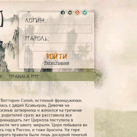
Логин:
Пароль:
Регистрация
я
Правила РПГ
и Виттории Солей, истинной француженки.
лась с дядей Ксавьером. Девочке не
жизнью затворника и женился на гречанке
х родителей сразу же расставила все
одиннадцать лет Цирилла поступила в
 после чего школу закрыли. Цири побывала во
ь год в России, и тоже бросила. Не горя
торого правила были лишь досадной помехой