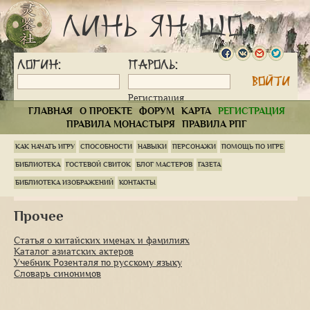
Линь Ян Шо
Логин:
Пароль:
Регистрация
ГЛАВНАЯ
О ПРОЕКТЕ
ФОРУМ
КАРТА
РЕГИСТРАЦИЯ
ПРАВИЛА МОНАСТЫРЯ
ПРАВИЛА РПГ
С
КАК НАЧАТЬ ИГРУ
СПОСОБНОСТИ
НАВЫКИ
ПЕРСОНАЖИ
ПОМОЩЬ ПО ИГРЕ
с
БИБЛИОТЕКА
ГОСТЕВОЙ СВИТОК
БЛОГ МАСТЕРОВ
ГАЗЕТА
н
м
БИБЛИОТЕКА ИЗОБРАЖЕНИЙ
КОНТАКТЫ
7
Главная Страница
Библиотека
Прочее
Прочее
Статья о китайских именах и фамилиях
Каталог азиатских актеров
Учебник Розенталя по русскому языку
Словарь синонимов