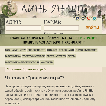
Линь Ян Шо
Логин:
Пароль:
Регистрация
ГЛАВНАЯ
О ПРОЕКТЕ
ФОРУМ
КАРТА
РЕГИСТРАЦИЯ
ПРАВИЛА МОНАСТЫРЯ
ПРАВИЛА РПГ
С
КАК НАЧАТЬ ИГРУ
СПОСОБНОСТИ
НАВЫКИ
ПЕРСОНАЖИ
ПОМОЩЬ ПО ИГРЕ
с
БИБЛИОТЕКА
ГОСТЕВОЙ СВИТОК
БЛОГ МАСТЕРОВ
ГАЗЕТА
н
м
БИБЛИОТЕКА ИЗОБРАЖЕНИЙ
КОНТАКТЫ
4
Главная Страница
Библиотека
Помощь по игре
Что такое "ролевая игра"?
Что такое "ролевая игра"?
Наш проект создан для проведения
ролевых игр
, объединенных
одной общей темой – жизнь и обучение в монастыре Линь Ян Шо,
находящемся где-то в Тибете недалеко от Лхасы, а также судьбы
персонажей, меющих прямое или косвенное отношение к данному
монастырю.