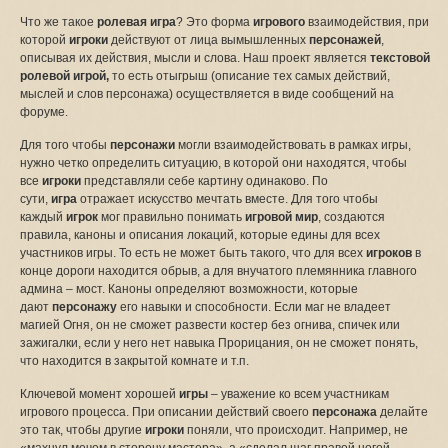
Что же такое
ролевая игра
? Это форма
игрового
взаимодействия, при
которой
игроки
действуют от лица вымышленных
персонажей
,
описывая их действия, мысли и слова. Наш проект является
текстовой
ролевой игрой,
то есть отыгрыш (описание тех самых действий,
мыслей и слов персонажа) осуществляется в виде сообщений на
форуме.
Для того чтобы
персонажи
могли взаимодействовать в рамках игры,
нужно четко определить ситуацию, в которой они находятся, чтобы
все
игроки
представляли себе картину одинаково. По
сути,
игра
отражает искусство мечтать вместе. Для того чтобы
каждый
игрок
мог правильно понимать
игровой мир
, создаются
правила, каноны и описания локаций, которые едины для всех
участников игры. То есть не может быть такого, что для всех
игроков
в
конце дороги находится обрыв, а для внучатого племянника главного
админа – мост. Каноны определяют возможности, которые
дают
персонажу
его навыки и способности. Если маг не владеет
магией Огня, он не сможет развести костер без огнива, спичек или
зажигалки, если у него нет навыка Прорицания, он не сможет понять,
что находится в закрытой комнате и т.п.
Ключевой момент хорошей
игры
– уважение ко всем участникам
игрового процесса. При описании действий своего
персонажа
делайте
это так, чтобы другие
игроки
поняли, что происходит. Например, не