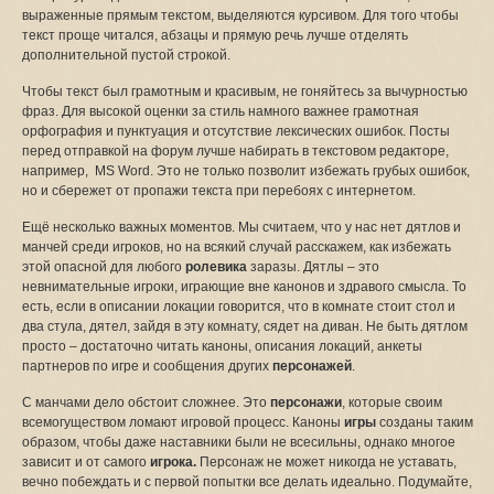
выраженные прямым текстом, выделяются курсивом. Для того чтобы
текст проще читался, абзацы и прямую речь лучше отделять
дополнительной пустой строкой.
Чтобы текст был грамотным и красивым, не гоняйтесь за вычурностью
фраз. Для высокой оценки за стиль намного важнее грамотная
орфография и пунктуация и отсутствие лексических ошибок. Посты
перед отправкой на форум лучше набирать в текстовом редакторе,
например, MS Word. Это не только позволит избежать грубых ошибок,
но и сбережет от пропажи текста при перебоях с интернетом.
Ещё несколько важных моментов. Мы считаем, что у нас нет дятлов и
манчей среди игроков, но на всякий случай расскажем, как избежать
этой опасной для любого
ролевика
заразы. Дятлы – это
невнимательные игроки, играющие вне канонов и здравого смысла. То
есть, если в описании локации говорится, что в комнате стоит стол и
два стула, дятел, зайдя в эту комнату, сядет на диван. Не быть дятлом
просто – достаточно читать каноны, описания локаций, анкеты
партнеров по игре и сообщения других
персонажей
.
С манчами дело обстоит сложнее. Это
персонажи
, которые своим
всемогуществом ломают игровой процесс. Каноны
игры
созданы таким
образом, чтобы даже наставники были не всесильны, однако многое
зависит и от самого
игрока.
Персонаж не может никогда не уставать,
вечно побеждать и с первой попытки все делать идеально. Подумайте,