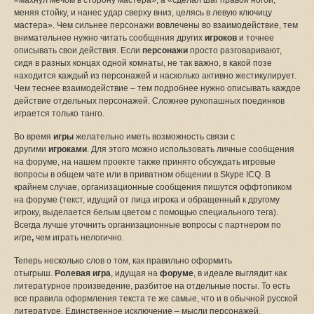
«махнул мечом в сторону мастера», а «сделал шаг правой ногой,
меняя стойку, и нанес удар сверху вниз, целясь в левую ключицу
мастера». Чем сильнее персонажи вовлечены во взаимодействие, тем
внимательнее нужно читать сообщения других
игроков
и точнее
описывать свои действия. Если
персонажи
просто разговаривают,
сидя в разных концах одной комнаты, не так важно, в какой позе
находится каждый из персонажей и насколько активно жестикулирует.
Чем теснее взаимодействие – тем подробнее нужно описывать каждое
действие отдельных персонажей. Сложнее рукопашных поединков
играется только танго.
Во время
игры
желательно иметь возможность связи с
другими
игроками
. Для этого можно использовать личные сообщения
на форуме, на нашем проекте также принято обсуждать игровые
вопросы в общем чате или в приватном общении в Skype ICQ. В
крайнем случае, организационные сообщения пишутся оффтопиком
на форуме (текст, идущий от лица игрока и обращенный к другому
игроку, выделается белым цветом с помощью специального тега).
Всегда лучше уточнить организационные вопросы с партнером по
игре
,
чем играть нелогично.
Теперь несколько слов о том, как правильно оформить
отыгрыш.
Ролевая игра
, идущая на
форуме
, в идеале выглядит как
литературное произведение, разбитое на отдельные посты. То есть
все правила оформления текста те же самые, что и в обычной русской
литературе. Единственное исключение – мысли персонажей,