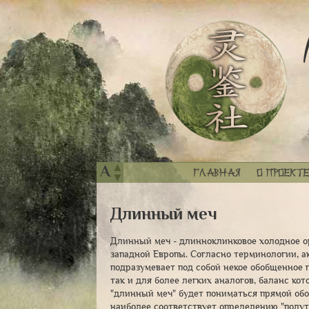
▲
A
Главная
О проекте
▼
Длинный меч
Длинный меч - длинноклинковое холодное ор
западной Европы. Согласно терминологии, а
подразумевает под собой некое обобщенное 
так и для более легких аналогов, баланс ко
"длинный меч" будет пониматься прямой обою
наиболее соответствует определению "полут