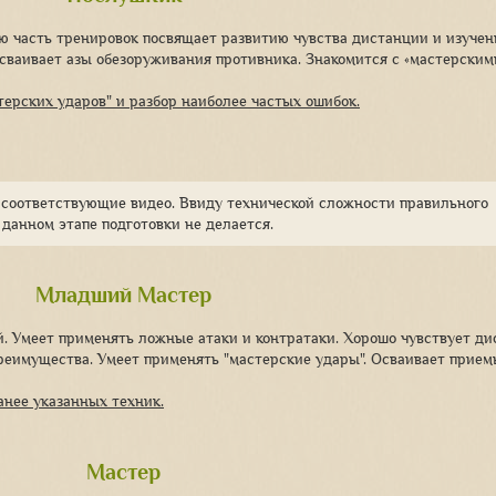
ую часть тренировок посвящает развитию чувства дистанции и изуче
 Осваивает азы обезоруживания противника. Знакомится с «мастерским
терских ударов" и разбор наиболее частых ошибок.
у соответствующие видео. Ввиду технической сложности правильного
 данном этапе подготовки не делается.
Младший Мастер
й. Умеет применять ложные атаки и контратаки. Хорошо чувствует д
преимущества. Умеет применять "мастерские удары". Осваивает прие
нее указанных техник.
Мастер