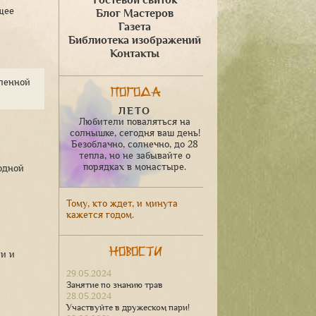
Гостевой свиток
щее
Блог Мастеров
Газета
Библиотека изображений
Контакты
вленной
Погода
ЛЕТО
Любители поваляться на
солнышке, сегодня ваш день!
Безоблачно, солнечно, до 28
тепла, но не забывайте о
порядках в монастыре.
одной
Тому, кто ждет, и минута
кажется годом.
Новости
ии и
29.05.2024
Занятие по знанию трав
28.05.2024
Участвуйте в дружеском пари!