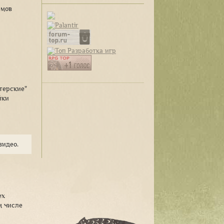
емов
терские"
йки
видео.
ех
м числе