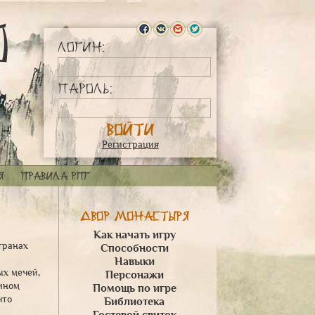
Логин:
Пароль:
Регистрация
я
Правила РПГ
Двор монастыря
Как начать игру
транах
Способности
Навыки
ых мечей,
Персонажи
мином
Помощь по игре
что
Библиотека