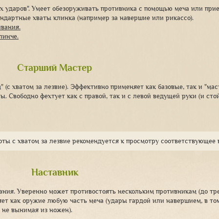
х ударов". Умеет обезоруживать противника с помощью меча или при
ндартные хваты клинка (например за навершие или рикассо).
вания.
линче.
Старший Мастер
 (с хватом за лезвие). Эффективно применяет как базовые, так и "мас
 Свободно фехтует как с правой, так и с левой ведущей руки (и сто
оты с хватом за лезвие рекомендуется к просмотру соответствующее 
Наставник
ния. Уверенно может противостоять нескольким противникам (до тр
ет как оружие любую часть меча (удары гардой или навершием, в то
и не вынимая из ножен).