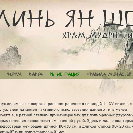
Форум
Карта
Регистрация
Правила монастыр
ужие, имевшее широкое распространение в период XII - XV веков в с
ктуальной на момент активного использования данного типа мечей
понятие, в равной степени применимое как для полноценных двуручн
торых позволял использовать меч одной рукой. Здесь и далее под тер
доострый меч общей длиной 110-130 см. и длиной клинка 90-120 см, 
орный” (или полутораручный) меч.