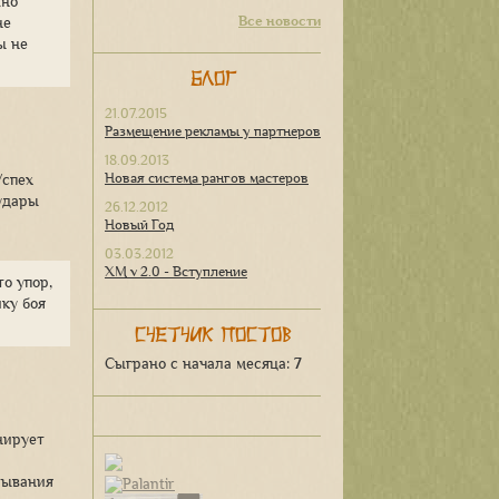
жно
Все новости
не
ы не
Блог
21.07.2015
Размещение рекламы у партнеров
18.09.2013
Новая система рангов мастеров
Успех
 удары
26.12.2012
Новый Год
03.03.2012
ХМ v 2.0 - Вступление
о упор,
ику боя
Счетчик постов
Сыграно с начала месяца:
7
нирует
тывания