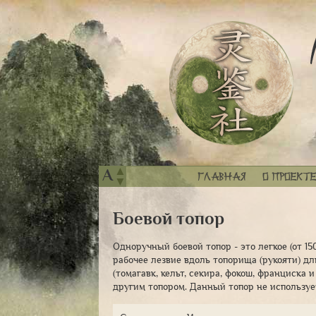
▲
A
Главная
О проекте
▼
Боевой топор
Одноручный боевой топор - это легкое (от 15
рабочее лезвие вдоль топорища (рукояти) дл
(томагавк, кельт, секира, фокош, франциска 
другим топором. Данный топор не используе