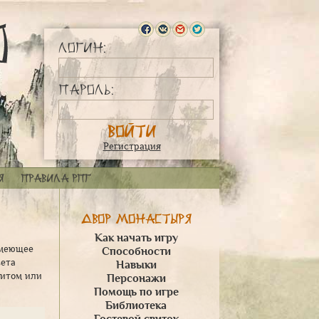
Логин:
Пароль:
Регистрация
я
Правила РПГ
Двор монастыря
Как начать игру
 имеющее
Способности
вета
Навыки
щитом или
Персонажи
Помощь по игре
Библиотека