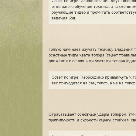
Совет по игре: Использование двух топоро
отдельного обучения технике, а также вни
обучающие видео и прочитать соответств
ведения боя.
Только начинает изучать технику владения 
основные виды хвата топора. Умеет правильн
движения с основными хватами топора (одно
Совет по игре: Необходимо привыкнуть к то
вес приходится на сам топор, а не на топо
Отрабатывает основные удары топором. Учит
правильности и скорости смены стойки и хв