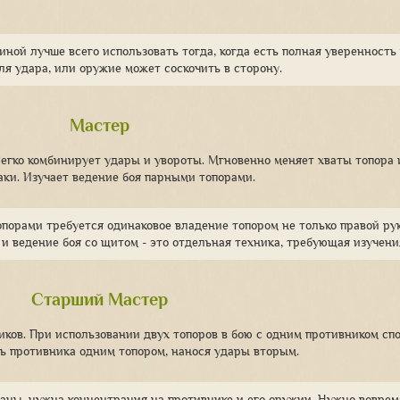
ной лучше всего использовать тогда, когда есть полная уверенность 
ля удара, или оружие может соскочить в сторону.
Мастер
Легко комбинирует удары и увороты. Мгновенно меняет хваты топора 
аки. Изучает ведение боя парными топорами.
опорами требуется одинаковое владение топором не только правой рук
 и ведение боя со щитом - это отдельная техника, требующая изучени
Старший Мастер
иков. При использовании двух топоров в бою с одним противником сп
ь противника одним топором, нанося удары вторым.
таны, нужна концентрация на противнике и его оружии. Нужно воврем