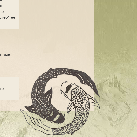
но
но
стер" не
анные
го