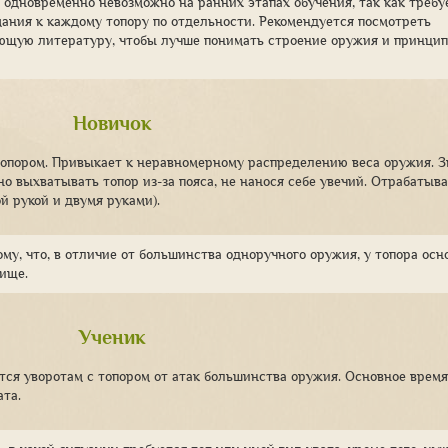
в одновременно невозможно на ранних этапах обучения, так как требу
мания к каждому топору по отдельности. Рекомендуется посмотреть
ующую литературу, чтобы лучше понимать строение оружия и принци
Новичок
топором. Привыкает к неравномерному распределению веса оружия. З
о выхватывать топор из-за пояса, не нанося себе увечий. Отрабатыв
й рукой и двумя руками).
му, что, в отличие от большинства одноручного оружия, у топора осн
рище.
Ученик
ся уворотам с топором от атак большинства оружия. Основное время
ата.