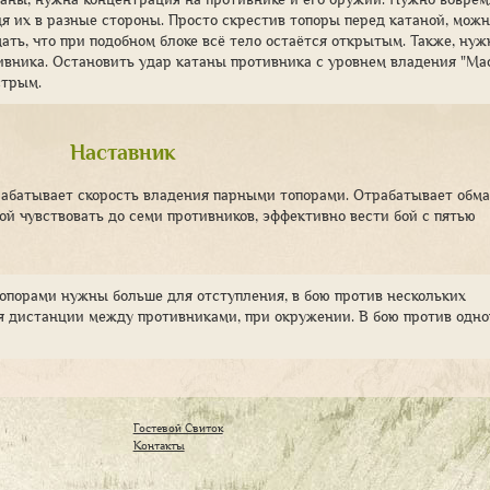
дя их в разные стороны. Просто скрестив топоры перед катаной, мож
ать, что при подобном блоке всё тело остаётся открытым. Также, нуж
ивника. Остановить удар катаны противника с уровнем владения "Ма
стрым.
Наставник
рабатывает скорость владения парными топорами. Отрабатывает обм
й чувствовать до семи противников, эффективно вести бой с пятью
опорами нужны больше для отступления, в бою против нескольких
я дистанции между противниками, при окружении. В бою против одно
Гостевой Свиток
Контакты