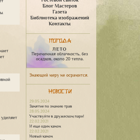
Гостевой свиток
ет
Блог Мастеров
Газета
пы
Библиотека изображений
Контакты
Погода
ЛЕТО
нает
Переменная облачность, без
ает
осадков, около 20 тепла.
Знающий меру не осрамится.
овной
Новости
29.05.2024
Занятие по знанию трав
28.05.2024
Участвуйте в дружеском пари!
 уделяет
22.02.2021
И еще один канон
22.02.2021
Новый канон