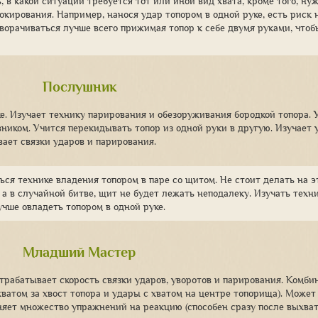
, в какой ситуации требуется тот или иной вид хвата, кроме того, ну
окирования. Например, нанося удар топором в одной руке, есть риск 
уворачиваться лучше всего прижимая топор к себе двумя руками, чтоб
Послушник
е. Изучает технику парирования и обезоруживания бородкой топора. 
ником. Учится перекидывать топор из одной руки в другую. Изучает
вает связки ударов и парирования.
ься технике владения топором в паре со щитом. Не стоит делать на эт
, а в случайной битве, щит не будет лежать неподалеку. Изучать техн
учше овладеть топором в одной руке.
Младший Мастер
трабатывает скорость связки ударов, уворотов и парирования. Комби
ватом за хвост топора и удары с хватом на центре топорища). Может
няет множество упражнений на реакцию (способен сразу после выхва