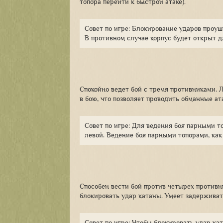
топора перейти к быстрой атаке).
Совет по игре: Блокирование ударов проуши
В противном случае корпус будет открыт д
Спокойно ведет бой с тремя противниками. 
в бою, что позволяет проводить обманные ат
Совет по игре: Для ведения боя парными т
левой. Ведение боя парными топорами, как
Способен вести бой против четырех противн
блокировать удар катаны. Умеет задерживат
Совет по игре: Чтобы блокировать удар ка