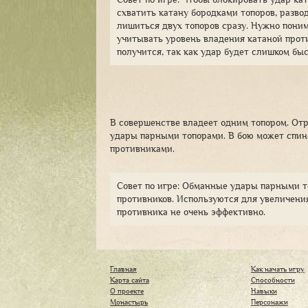
схватить катану бородками топоров, разво
лишиться двух топоров сразу. Нужно поним
учитывать уровень владения катаной прот
получится, так как удар будет слишком бы
В совершенстве владеет одним топором. От
удары парными топорами. В бою может спино
противниками.
Совет по игре: Обманные удары парными т
противников. Используются для увеличени
противника не очень эффективно.
Главная
Как начать игру
Карта сайта
Способности
О проекте
Навыки
Монастырь
Персонажи