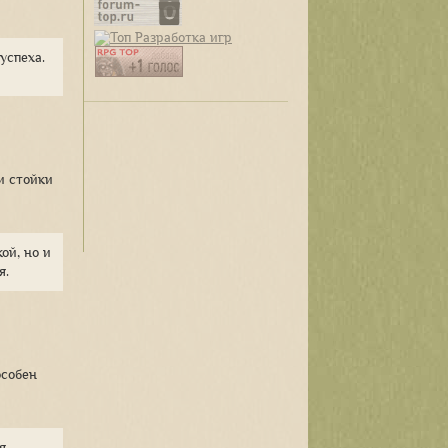
успеха.
и стойки
ой, но и
я.
особен
я