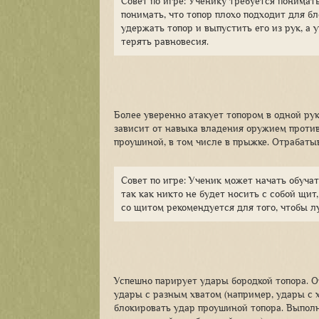
Совет по игре: Ученику требуется понимать
понимать, что топор плохо подходит для бл
удержать топор и выпустить его из рук, а 
терять равновесия.
Более уверенно атакует топором в одной рук
зависит от навыка владения оружием против
проушиной, в том числе в прыжке. Отрабаты
Совет по игре: Ученик может начать обучат
так как никто не будет носить с собой щит
со щитом рекомендуется для того, чтобы л
Успешно парирует удары бородкой топора. О
удары с разным хватом (например, удары с х
блокировать удар проушиной топора. Выпол