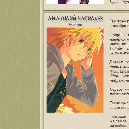
Пусть луч
Анатолий Васильев
Тем време
Ученик
а швабра 
- Верно, э
наверно, м
найти лишь
Пойдём. н
было в его
Друзья...
тот, с ке
Хах... кр
Одни - ма
подружит
Первое, ч
легче соз
Такие мыс
задал вопр
- Слушай.
же самое,
назовёшь, 