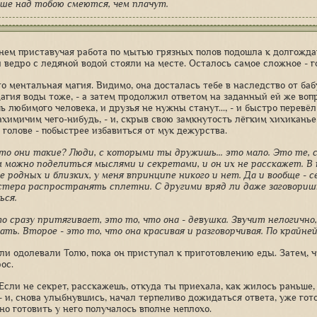
ше над тобою смеются, чем плачут.
нем приставучая работа по мытью грязных полов подошла к долгожда
и ведро с ледяной водой стояли на месте. Осталось самое сложное - г
то ментальная магия. Видимо, она досталась тебе в наследство от баб
агия воды тоже, - а затем продолжил ответом на заданный ей же вопро
 любимого человека, и друзья не нужны станут..., - и быстро перевёл 
ахимичим чего-нибудь, - и, скрыв свою замкнутость лёгким хихиканье
 голове - побыстрее избавиться от мук дежурства.
 кто они такие? Люди, с которыми ты дружишь... это мало. Это те,
м можно поделиться мыслями и секретами, и он их не расскажет. В 
оме родных и близких, у меня впринципе никого и нет. Да и вообще -
стера распространять сплетни. С другими вряд ли даже заговоришь
ься.
то сразу притягивает, это то, что она - девушка. Звучит нелогично
дать. Второе - это то, что она красивая и разговорчивая. По крайн
ли одолевали Толю, пока он приступал к приготовлению еды. Затем, 
ос.
 Если не секрет, расскажешь, откуда ты приехала, как жилось раньше,
 - и, снова улыбнувшись, начал терпеливо дожидаться ответа, уже гот
но готовить у него получалось вполне неплохо.