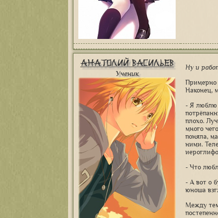
Анатолий Васильев
Ну и рабо
Ученик
Примерно 
Наконец, 
- Я люблю
потрёпанну
плохо. Луч
много чего
поняла, м
ними. Тел
иероглифов
- Что любл
- А вот о 
юноша взг
Между тем
постепенн