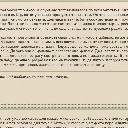
грузочной пробежки и случайно встретившегося по пути человека, Ан
ошла в амбар, потому как, все продукты только там. Он так выпрашив
Ллиэт не смогла отказать. Девушка и так любит посочувствовать и пом
гда Ллиэт не делала этого, так как только пришла в монастырь и рабо
ка указал список того, что надо сделать, где взять нужные предметы.
адумала приготовить обыкновенный рис, ну и мясо в добавок, ей же з
 большое, надо только вымыть всю посуду, помыть везде полы, и приг
воей жизни девочка не видала! Подумаешь, её же дома тоже заставлял
ньше! Да кого она обманывает, естественно меньше. Да и готовить эт
ь, ладно, овощное рагу состряпать, готово, а вот мясо готовить... Бр
те чему, да ещё и разрезают его на кусочки? Ну да ладно. Вот уже по
на месте и принялась ждать своего напарника/напарницу.
ше над тобою смеются, чем плачут.
 - вот ужасное слово для каждого человека, пребывавшего в монасты
счёт, а вот реакцию для тех нечистых, у кого чешуя вместо пера и ши
ь. Конечно же, нет, спасибо, я пока от наказания уйду, потом его пон