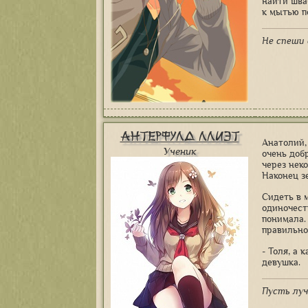
найти шва
к мытью п
Не спеши 
Антерфулд Ллиэт
Анатолий,
Ученик
очень доб
через нек
Наконец з
Сидеть в 
одиночест
понимала.
правильно
- Толя, а
девушка.
Пусть луч