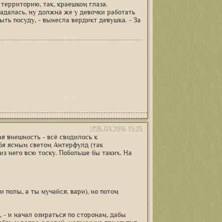
 территорию, так, краешком глаза.
адалась, ну должна же у девочки работать
ть посуду, - вынесла вердикт девушка. - За
26.03.2016 13:25
ая внешность - всё сводилось к
бя ясным светом Антерфулд (так
из него всю тоску. Побольше бы таких. На
 полы, а ты мучайся, вари), но потом
, - и начал озираться по сторонам, дабы