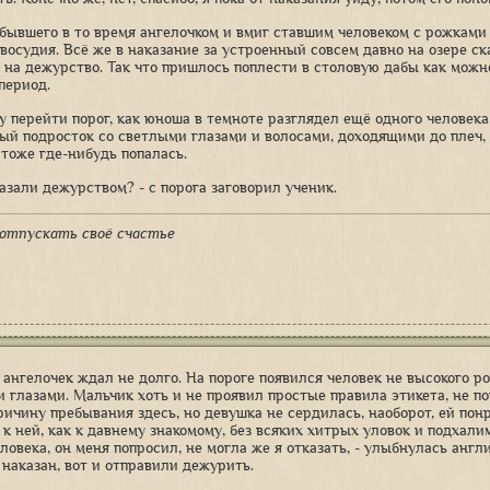
 бывшего в то время ангелочком и вмиг ставшим человеком с рожками
восудия. Всё же в наказание за устроенный совсем давно на озере ск
 на дежурство. Так что пришлось поплести в столовую дабы как мож
период.
у перейти порог, как юноша в темноте разглядел ещё одного человека.
й подросток со светлыми глазами и волосами, доходящими до плеч,
 тоже где-нибудь попалась.
азали дежурством? - с порога заговорил ученик.
отпускать своё счастье
ангелочек ждал не долго. На пороге появился человек не высокого ро
 глазами. Мальчик хоть и не проявил простые правила этикета, не по
ричину пребывания здесь, но девушка не сердилась, наоборот, ей пон
к ней, как к давнему знакомому, без всяких хитрых уловок и подхалим
ловека, он меня попросил, не могла же я отказать, - улыбнулась англи
 наказан, вот и отправили дежурить.