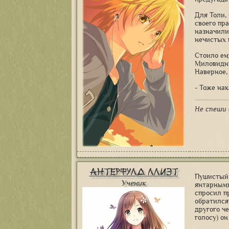
Для Толи,
своего пра
назначили
нечистых 
Стоило ем
Миловидны
Наверное,
- Тоже нак
Не спеши 
Антерфулд Ллиэт
Пушистый 
Ученик
янтарными
спросил п
обратился 
другого че
голосу) он