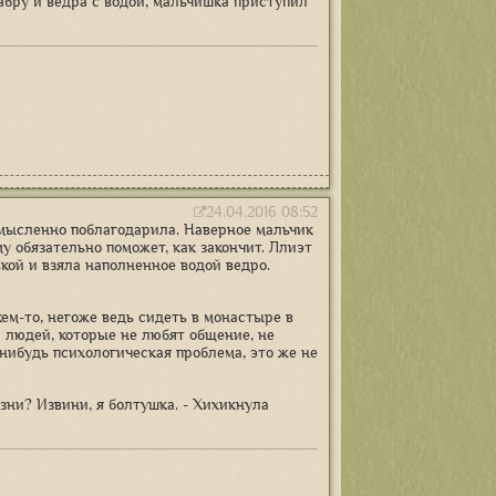
вабру и ведра с водой, мальчишка приступил
24.04.2016 08:52
о мысленно поблагодарила. Наверное мальчик
у обязательно поможет, как закончит. Ллиэт
ькой и взяла наполненное водой ведро.
кем-то, негоже ведь сидеть в монастыре в
а людей, которые не любят общение, не
нибудь психологическая проблема, это же не
изни? Извини, я болтушка. - Хихикнула