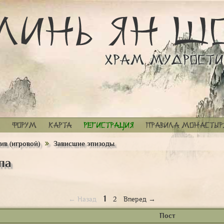
Форум
Карта
Регистрация
Правила монастыр
ив (игровой)
Зависшие эпизоды
па
1
← Назад
2
Вперед →
Пост