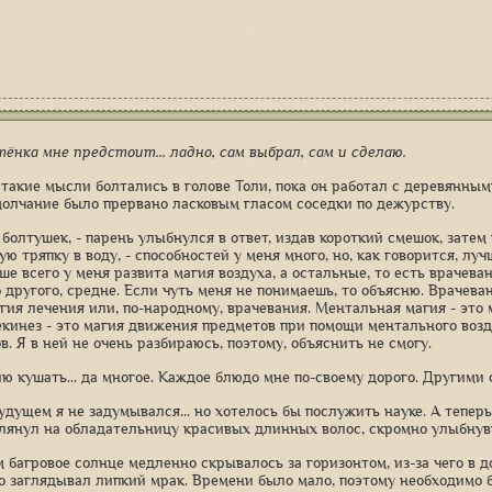
тёнка мне предстоит... ладно, сам выбрал, сам и сделаю.
такие мысли болтались в голове Толи, пока он работал с деревянным
молчание было прервано ласковым гласом соседки по дежурству.
 болтушек, - парень улыбнулся в ответ, издав короткий смешок, затем
ю тряпку в воду, - способностей у меня много, но, как говорится, луч
ше всего у меня развита магия воздуха, а остальные, то есть врачева
 другого, средне. Если чуть меня не понимаешь, то объясню. Врачеван
агия лечения или, по-народному, врачевания. Ментальная магия - это
екинез - это магия движения предметов при помощи ментального возде
. Я в ней не очень разбираюсь, поэтому, объяснить не смогу.
ю кушать... да многое. Каждое блюдо мне по-своему дорого. Другими 
будущем я не задумывался... но хотелось бы послужить науке. А теперь
лянул на обладательницу красивых длинных волос, скромно улыбнув
 багровое солнце медленно скрывалось за горизонтом, из-за чего в 
о заглядывал липкий мрак. Времени было мало, поэтому необходимо 