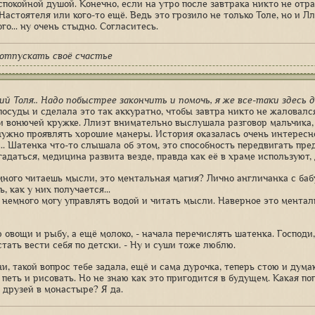
спокойной душой. Конечно, если на утро после завтрака никто не отра
Настоятеля или кого-то ещё. Ведь это грозило не только Толе, но и Л
го... ну очень стыдно. Согласитесь.
отпускать своё счастье
й Толя.. Надо побыстрее закончить и помочь, я же все-таки здесь д
посуды и сделала это так аккуратно, чтобы завтра никто не жаловалс
и вонючей кружке. Ллиэт внимательно выслушала разговор мальчика, д
нужно проявлять хорошие манеры. История оказалась очень интересной
... Шатенка что-то слышала об этом, это способность передвигать пр
адаться, медицина развита везде, правда как её в храме используют,
много читаешь мысли, это ментальная магия? Лично англичанка с баб
, как у них получается...
м немного могу управлять водой и читать мысли. Наверное это мента
ю овощи и рыбу, а ещё молоко, - начала перечислять шатенка. Господи
тать вести себя по детски. - Ну и суши тоже люблю.
ни, такой вопрос тебе задала, ещё и сама дурочка, теперь стою и дум
 петь и рисовать. Но не знаю как это пригодится в будущем. Какая по
е друзей в монастыре? Я да.