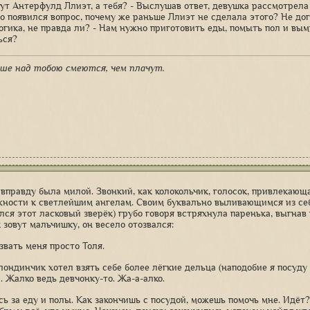
вут Антерфулд Ллиэт, а тебя? - Выслушав ответ, девушка рассмотрела
о появился вопрос, почему же раньше Ллиэт не сделала этого? Не дог
огика, не правда ли? - Нам нужно приготовить еды, помыть пол и вымы
ься?
ше над тобою смеются, чем плачут.
 вправду была милой. Звонкий, как колокольчик, голосок, привлекающ
ности к светлейшим ангелам. Своим буквально выливающимся из се
лся этот ласковый зверёк) грубо говоря встряхнула паренька, выгнав 
 зовут мальчишку, он весело отозвался:
звать меня просто Толя.
ондинчик хотел взять себе более лёгкие дельца (наподобие я посуду и
. Жалко ведь девчонку-то. Жа-а-алко.
сь за еду и полы. Как закончишь с посудой, можешь помочь мне. Идёт?