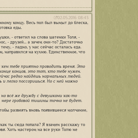
02.05.2016 08:43
нному концу. Весь пол был вымыт до блеска,
отовка еды.
ушки, - ответил на слова шатенки Толя, -
с, - друзей... а зачем они-то? Достаточно
тему, - ладно, у нас сейчас осталась еда.
м, направился на кухню. Единственное, что
 с кем тебе приятно проводить время. Это
конце концов, это тот, кто тебе нужен.
 сейчас редко найдёшь нормальных людей.
 и легко поссоришься. Но с ней можно
, но всё же дружбу с девушками как-то
ей мере гробовой тишины точно не будет.
чтобы развеять вновь появившееся молчание,
 как ты сюда попала? Я взамен расскажу то
овя. Хоть мастером на все руки Толю не