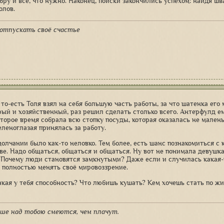
бру и всё, что нужно. Наконец, поиски закончились успехом: найдя ш
олов.
отпускать своё счастье
 то-есть Толя взял на себя большую часть работы, за что шатенка ег
рый и хозяйственный, раз решил сделать столько всего. Антерфулд ем
оторое время собрала всю стопку посуды, которая оказалась не мален
еленоглазая принялась за работу.
молчании было как-то неловко. Тем более, есть шанс познакомиться с 
ве. Надо общаться, общаться и общаться. Ну вот не понимала девушк
 Почему люди становятся замкнутыми? Даже если и случилась какая-
 полностью менять своё мировоззрение.
 какая у тебя способность? Что любишь кушать? Кем хочешь стать по ж
ше над тобою смеются, чем плачут.