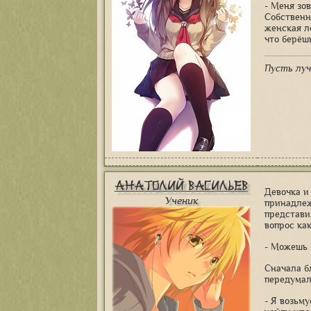
- Меня зо
Собственн
женская л
что берёш
Пусть луч
Анатолий Васильев
Девочка и
Ученик
принадлеж
представи
вопрос как
- Можешь 
Сначала бл
передумал
- Я возьму