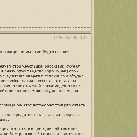
26.04.2016 21:49
и полами, не мытыми будто сто лет.
 начал свой небольшой рассказик, окуная
ше знать одно ремесло хорошо, чем сто -
ние, ментальная магия, телекинез и офуда и
ие вообще магия сложная... это, как ты
 магия чтения мыслей и взаимодействия с
йствия на них. А вот офуда - это магия
словами, на этот вопрос нет прямого ответа.
 твой черёд отвечать на эти же вопросы, -
шись.
домик, и так пугающий мрачной тишиной,
было быстренько всё помыть и приготовить