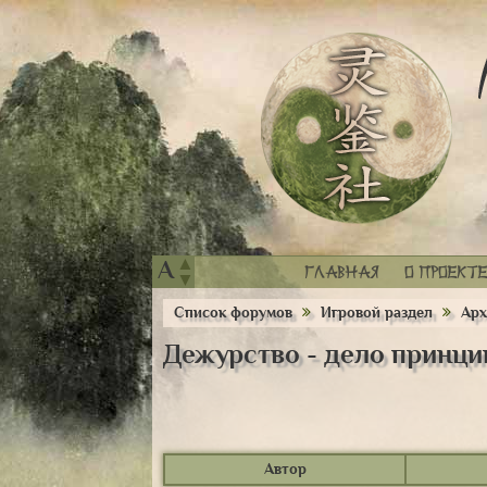
▲
A
Главная
О проекте
▼
Список форумов
Игровой раздел
Арх
Дежурство - дело принци
Автор