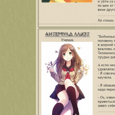
и уйти со 
по шеи от 
вине друго
Не спеши 
Антерфулд Ллиэт
"
Бедненьки
Ученик
половину 
в жирной 
вежливо, 
Телекинез
трудно дог
А если не
удивлялась
- Я совсе
научила.
- Я обожа
надо перес
- Ох, изви
нравиться
завёл себ