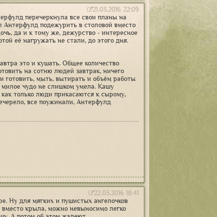
21.03.2016 22:09
терфулд перечеркнула все свои планы на
ал Антерфулд подежурить в столовой вместо
очь, да и к тому же, дежурство - интересное
той её нагружать не стали, до этого дня.
автра это и кушать. Общее количество
отовить на сотню людей завтрак, ничего
и готовить, мыть, вытирать и объём работы
о милое чудо не слишком умела. Кашу
р, как только люди прикасаются к сырому,
вечерело, все поужинали, Антерфулд
22.03.2016 18:41
ре. Ну для мягких и пушистых ангелочков
пы вместо крыла, можно невыносимо легко
ошу. А потом об этом жалеют.