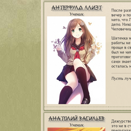
Антерфулд Ллиэт
После раз
Ученик
вечер и п
него, что 
дело. Нико
Человечиш
Шатенка н
работы не
проще в с
был не ме
приготовит
сами знае
осталась 
Пусть луч
Анатолий Васильев
Дежурство
Ученик
это не в 
предугадат