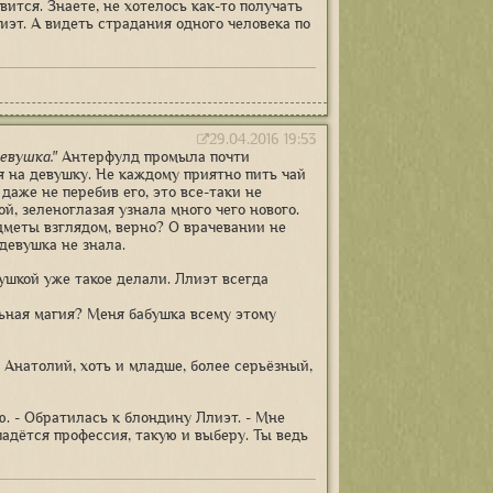
вится. Знаете, не хотелось как-то получать
лиэт. А видеть страдания одного человека по
29.04.2016 19:53
евушка."
Антерфулд промыла почти
я на девушку. Не каждому приятно пить чай
аже не перебив его, это все-таки не
, зеленоглазая узнала много чего нового.
едметы взглядом, верно? О врачевании не
 девушка не знала.
ушкой уже такое делали. Ллиэт всегда
льная магия? Меня бабушка всему этому
, Анатолий, хоть и младше, более серьёзный,
аю. - Обратилась к блондину Ллиэт. - Мне
падётся профессия, такую и выберу. Ты ведь