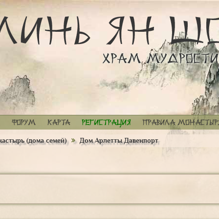
Форум
Карта
Регистрация
Правила монастыр
астырь (дома семей)
Дом Арлетты Давенпорт