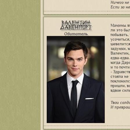
Ничего не 
Если за ме
Валентин
Мамины вн
Давенпорт
ли это бы
Обитатель
побывать,
усочиться
шевелится
задумки, 
Валентин,
едва-едва
когда Дар
и то почти
- Здравств
стояла не
поклонился
пришли, в
вдвое сил
Твои солд
И превращ