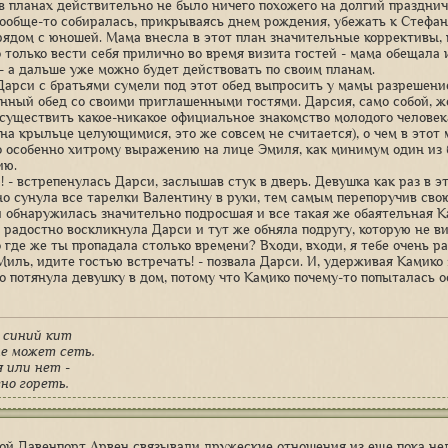
в планах действительно не было ничего похожего на долгий празднич
ообще-то собиралась, прикрываясь днем рождения, убежать к Стефано
рядом с юношей. Мама внесла в этот план значительные коррективы, н
 только вести себя прилично во время визита гостей - мама обещала и
 - а дальше уже можно будет действовать по своим планам.
Дарси с братьями сумели под этот обед выпросить у мамы разрешени
нный обед со своими приглашенными гостями. Дарсия, само собой, ж
осуществить какое-никакое официальное знакомство молодого человека
 на крыльце целующимися, это же совсем не считается), о чем в этот
по особенно хитрому выражению на лице Эмиля, как минимум один из
ию.
! - встрепенулась Дарси, заслышав стук в дверь. Девушка как раз в э
о сунула все тарелки Валентину в руки, тем самым перепоручив свою 
й обнаружилась значительно подросшая и все такая же обаятельная К
- радостно воскликнула Дарси и тут же обняла подругу, которую не вид
 где же ты пропадала столько времени? Входи, входи, я тебе очень ра
Миль, идите гостью встречать! - позвала Дарси. И, удерживая Камико 
о потянула девушку в дом, потому что Камико почему-то попыталась о
 синий кит
е может сеть.
 или нет -
вно гореть.
ой Давенпорт Арвен связывали дружеские отношения из еще пока нел