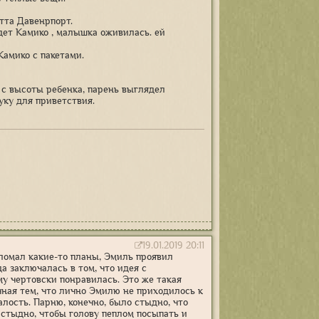
етта Давенрпорт.
удет Камико , малышка оживилась. ей
Камико с пакетами.
 с высоты ребенка, парень выглядел
уку для приветствия.
19.01.2019 20:11
ломал какие-то планы, Эмиль проявил
 заключалась в том, что идея с
у чертовски понравилась. Это же такая
чная тем, что лично Эмилю не приходилось к
лость. Парню, конечно, было стыдно, что
о стыдно, чтобы голову пеплом посыпать и