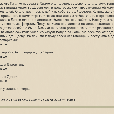
ды, что Камико провела в Храме она научилась довольно многому, тер
Наставница Арлетта Давенпорт, в некоторых случаях заменила ей мам
ельна ей. Она относилась к ней как собственной дочери. Камико же в 
 нравилось с ними играть и когда они иногда забавлялись с превращ
иях, а Дарси играла с лисенком было весело и забавно. Наступила зи
 месяц зимы февраль. Девушка была приглашена на день рождение к
одарков особо не было. Камико написала родителям и они прислали 
 важного события Мисс Миказуки получила большую посылку от роди
нный день девушка пришла к дому своей наставницы и постучала в дв
 подарками:
льше
з коробок был подарок для Эмиля:
льше
 для Валентина:
льше
 для Дарси:
льше
стучалась в дверь.
 не живут вечно, зато трусы не живут вовсе!