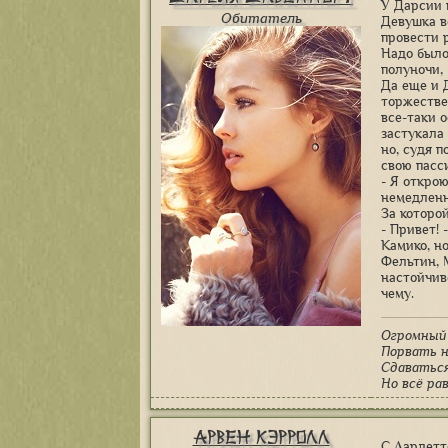
У Дарсии 
Обитатель
Девушка в
провести 
Надо было
полуночи,
Да еще и 
торжестве
все-таки 
застукала
но, судя 
свою пасс
- Я открою
немедленн
За которо
- Привет! 
Камико, но
Фельтин, 
настойчив
чему.
Огромный
Порвать н
Сдаваться
Но всё ра
Арвен Кэрролл
С Аарлетт