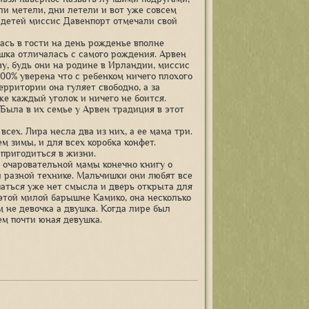
ли метели, дни летели и вот уже совсем
е детей миссис Давенпорт отмечали свой
ась в гости на день рожденье вполне
шка отличалась с самого рождения. Арвен
у, будь они на родине в Ирландии, миссис
100% уверена что с ребенком ничего плохого
ерритории она гуляет свободно, а за
же каждый уголок и ничего не боится.
Была в их семье у Арвен традиция в этот
сех. Лира несла два из них, а ее мама три.
 зимы, и для всех коробка конфет.
 пригодиться в жизни.
я очаровательной мамы конечно книгу о
и разной технике. Мальчишки они любят все
учаться уже нет смысла и дверь открыта для
 этой милой барышне Камико, она несколько
м не девочка а двушка. Когда лире был
ем почти юная девушка.