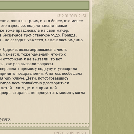
12.01.2019 21:51
ия, один на троих, и кто более, кто менее
ного взрослее, подсчитывали новые
же тоже праздновала на свой манер,
ее бесценное тройственное чудо. Правда,
 - но сегодня, кажется, намечалась именно
ти Дарсия, вознамерившаяся в честь
, кажется, тоже намечали что-то с
и отторжения не вызвали, то вот
ы, как раз вызвала вопросы.
 перешла к прямому подкупу и уговорила
 принять поздравления. А потом, пообещала
я них ключе. Дети, поторговавшись
получилось полюбовно договориться.
детей - хотя дети с приятной
дверь, стараясь не пропустить момент, когда
угого.
13.01.2019 09:20