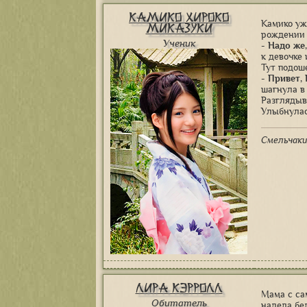
Камико Хироко
Камико уж
Миказуки
рождении 
Ученик
- Надо же
к девочке 
Тут подош
- Привет,
шагнула в 
Разглядыв
Улыбнулас
Смельчаки
Лира Кэрролл
Мама с са
Обитатель
надела бе