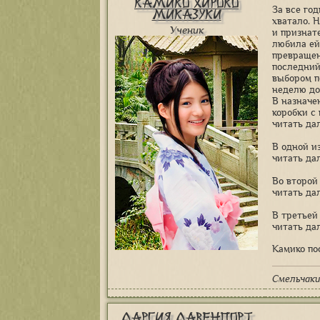
Камико Хироко
За все го
Миказуки
хватало. 
Ученик
и признат
любила ей
превращен
последний
выбором п
неделю до
В назначе
коробки с
читать да
В одной и
читать да
Во второй
читать да
В третьей
читать да
Камико по
Смельчаки
Дарсия Давенпорт