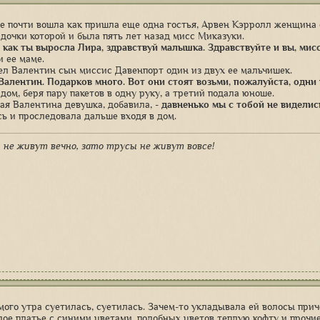
е почти вошла как пришла еще одна гостья, Арвен Кэрролл женщина с
дочки которой и была пять лет назад мисс Миказуки.
, как ты выросла Лира, здравствуй малышка. Здравствуйте и вы, мис
и ее маме.
ел Валентин сын миссис Давенпорт один из двух ее мальчишек.
 Валентин. Подарков много. Вот они стоят возьми, пожалуйста, одни 
дом, беря пару пакетов в одну руку, а третий подала юноше.
ая Валентина девушка, добавила, -
давненько мы с тобой не виделис
ь и проследовала дальше входя в дом.
 не живут вечно, зато трусы не живут вовсе!
мого утра суетилась, суетилась. Зачем-то укладывала ей волосы при
лое платье с синими цветами, подобных цветов теплую кофту и прочи