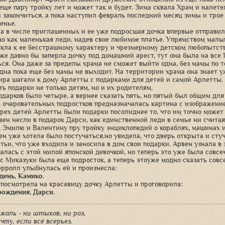
 еще пару тройку лет и может так и будет. Зима сквала Храм и налете
а закончиться, а пока наступил февраль последний месяц зимы и тро
енье.
а в числе приглашенных и ее уже подросшая дочка впервые отправил
о как маленькая леди, надев свое любимое платье. Упрямством малы
кла к ее бесстрашному характеру и чрезмерному детском любопытств
же давно бы заперла дочку под домашний арест, тут она была на все 
ься. Она даже за пределы храма не сможет выйти одна, без мамы по т
дна пока еще без мамы не выходит. На территории храма она знает у
ира шагали к дому Арлетты с подарками для детей и самой Арлетты. 
ть подарки не только детям, но и их родителям.
дарков было четыре, а вернее сказать пять, но пятый был общим для в
 очаровательных подростков предназначалась картина с изображением
 трех детей Арлетты были подарки посолиднее то, что им точно может
вен несли в подарок Дарси, как единственной леди в семье ни счита
, Эмилю и Валентину пру тройку энциклопедий о кораблях, машинах 
вен уже хотела было постучаться,но увидела, что дверь открыта и ст
стьи, что уже входила и заносила в дом свои подарки. Арвен узнала в
чалась с этой милой японской девочкой, но теперь это уже была совсе
сс Миказуки была еще подросток, а теперь этоуже модно сказать совс
рролл улыбнулась ей и произнесла:
день, Камико.
 посмотрела на красавицу дочку Арлетты и проговорила:
рождения, Дарси.
 жаль - ни штыков, ни роз,
чту, если всё всерьез.