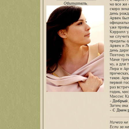
Обитатель
но все же
скоро зим
день рожд
Арвен был
официальн
уже привы
Кэрролл у
не случит
пределы о
Арвен и Л
день дари
Поэтому по
Маме трех
ну, а для
Лира и Ар
прическах
такое. Ар
первой го
раз встре
годик, ми
Миссис Кэ
- Добрый 
Затем она
- С Днем 
Ничего не
Если за ме