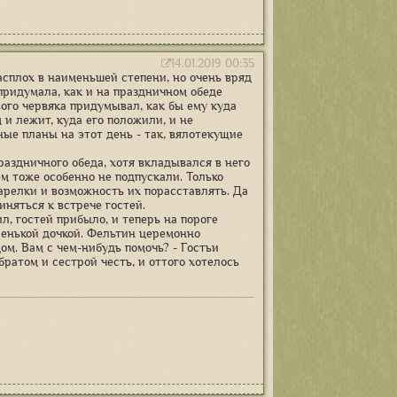
14.01.2019 00:35
сплох в наименьшей степени, но очень вряд
придумала, как и на праздничном обеде
вого червяка придумывал, как бы ему куда
 и лежит, куда его положили, и не
ные планы на этот день - так, вялотекущие
раздничного обеда, хотя вкладывался в него
ем тоже особенно не подпускали. Только
арелки и возможность их порасставлять. Да
иняться к встрече гостей.
л, гостей прибыло, и теперь на пороге
ленькой дочкой. Фельтин церемонно
ом. Вам с чем-нибудь помочь? - Гостьи
братом и сестрой честь, и оттого хотелось