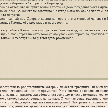
уда мы собираемся?
- спросила Лира маму.
лучила ответ, что их пригласили в гости на день рожденье некая Арл
но же ребенку ничего не говорило, но когда мама добавила что там б
 эта девушка.
ался нужный дом. Дверь открыли на пороге стоял молодой человек и 
видев Камико обрадовалась и проговорила:
ь в улыбке к Камико и посмотрела на большого дядю, как ей казалось
ядей и посмотрев на него тоже улыбнулась ему спросила, протянув р
о такой? Как зовут? Это у тебя день рождение?
расстраивать родственников, которым, кажется, праздничный обед по
 для него деликатность и промолчал. Хотя вообще-то страшная правда
ым, званым практически обедом, устроенным в честь именинников, ем
ямо скажем, торжественная, не меньше. Отличная вещь, вдвойне отли
ии этого обеда прикладывать никаких усилий. Так, разве что самую ма
 день рождения так мечется и все за них устраивает, но не так сильн