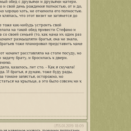
ный обед с друзьями и друзьями матери.
 и свой день рождения полностью, от и до,
о хорошо хоть, не отменила его полностью.
 клялась, что этот визит не затянется до
е тоже как-нибудь устроить свой
елала на такой обед привести Стефано и
 со своей семьей (то, как мама их один раз
 момент размышляли братья, она не знала,
 братьев тоже планировал представить маме
тот момент расставляла на столе посуду, но
задачу брату, и бросилась к двери.
амико.
ела, казалось, лет сто. - Как я скучала!
да. И братья, я думаю, тоже буду рады.
за тонкие запястья, осторожно, но
статься на крыльце, а это было совсем ни к
13.01.2019 18:09
ьзя наверное назвать лучшими подругами,