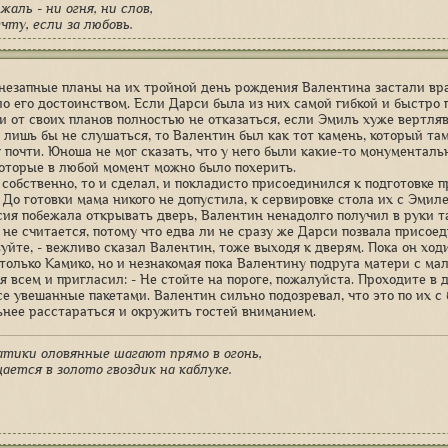
жаль - ни огня, ни слов,
чту, если за любовь.
езапные планы на их тройной день рождения Валентина застали вра
ло его достоинством. Если Дарси была из них самой гибкой и быстро 
 и от своих планов полностью не отказаться, если Эмиль хуже вертля
, лишь бы не слушаться, то Валентин был как тот камень, который там
 почти. Юноша не мог сказать, что у него были какие-то монументаль
которые в любой момент можно было похерить.
 собственно, то и сделал, и покладисто присоединился к подготовке п
. До готовки мама никого не допустила, к сервировке стола их с Эмил
сия побежала открывать дверь, Валентин ненадолго получил в руки т
 не считается, потому что едва ли не сразу же Дарси позвала присоед
уйте, - вежливо сказал Валентин, тоже выходя к дверям. Пока он ходи
 только Камико, но и незнакомая пока Валентину подруга матери с ма
 всем и пригласил: - Не стойте на пороге, пожалуйста. Проходите в д
се увешанные пакетами. Валентин сильно подозревал, что это по их с 
ьнее расстараться и окружить гостей вниманием.
атики оловянные шагают прямо в огонь,
ается в золото гвоздик на каблуке.