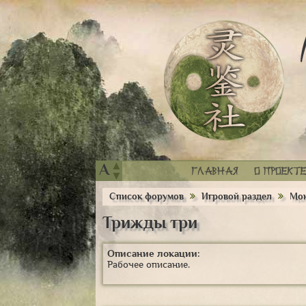
▲
A
Главная
О проекте
▼
Список форумов
Игровой раздел
Мон
Трижды три
Описание локации:
Рабочее описание.