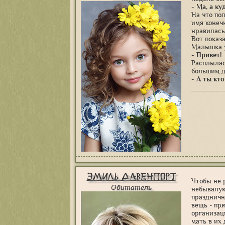
- Ма, а к
На что по
имя конеч
нравилась
Вот показ
Малышка у
- Привет!
Расплылас
большим д
- А ты кт
Эмиль Давенпорт
Чтобы не 
Обитатель
небывалую
праздничн
вещь - пр
организац
мать в их