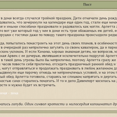
Пост
 в доме всегда случался тройной праздник. Дети отмечали день рожден
адовались, что зачеркнули на календаре еще один год, стали еще нем
я и иными способами праздновали и радовались как могли. Арлетта 
что вот уже который год у нее в доме есть трое обожаемых ею детей, 
рушки с гостями даже по поводу такого праздника происходили редко
вда, попытались понастроить на этот день своих планов, в особеннос
 в очередной раз неприлично загулять со своим кавалером, да и парни
ским уклоном. И если Кимико, хорошо знакомая детям, ни вопросов, н
ная Арвен с ее дочерью, являвшаяся исключительно подругой Арлетт
 в такой день угрозы было бы неприлично, поэтому Арлетта сразу же
у часов повести себя прилично, отсидеть праздничный ранний обед и
, могут отправляться и продолжать праздновать в любом желанном дл
выдвинули еще парочку отнюдь не неприемлемых условий, и на этом 
ый обед Арлетта готовила, стараясь не слишком напрягать и дергать 
ностью сами старались помогать. И то и дело Давенпорт косилась на 
ости и нужно будет их встречать.
ремя - зима
рались голуби. Один символ кротости и милосердия колошматил др