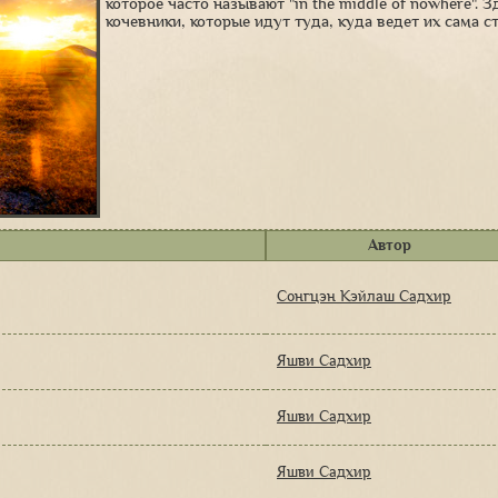
которое часто называют "in the middle of nowhere". 
кочевники, которые идут туда, куда ведет их сама ст
Автор
Сонгцэн Кэйлаш Садхир
Яшви Садхир
Яшви Садхир
Яшви Садхир