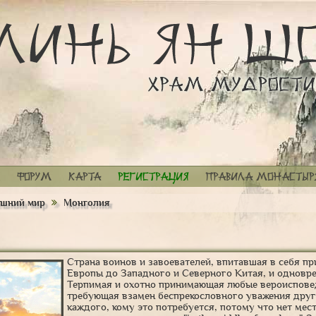
Форум
Карта
Регистрация
Правила монастыр
шний мир
Монголия
Страна воинов и завоевателей, впитавшая в себя пр
Европы до Западного и Северного Китая, и одновре
Терпимая и охотно принимающая любые вероисповед
требующая взамен беспрекословного уважения други
каждого, кому это потребуется, потому что нет мест