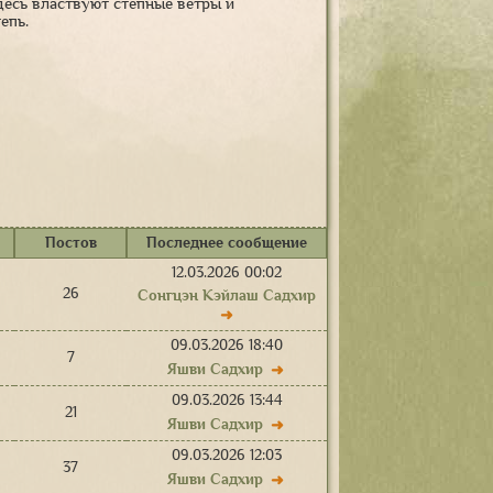
Здесь властвуют степные ветры и
епь.
Постов
Последнее сообщение
12.03.2026 00:02
26
Сонгцэн Кэйлаш Садхир
➜
09.03.2026 18:40
7
Яшви Садхир
➜
09.03.2026 13:44
21
Яшви Садхир
➜
09.03.2026 12:03
37
Яшви Садхир
➜