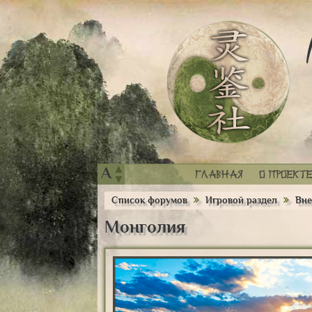
▲
A
Главная
О проекте
▼
Список форумов
Игровой раздел
Вне
Монголия