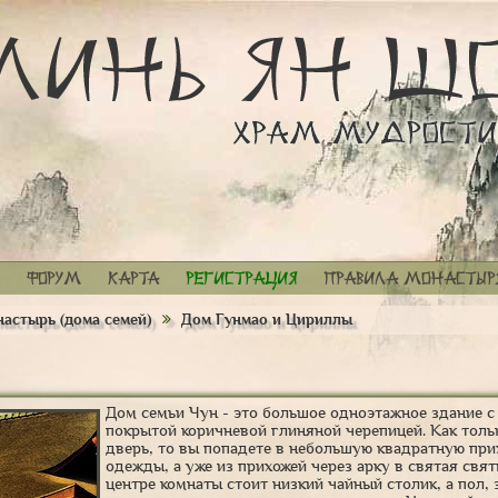
Форум
Карта
Регистрация
Правила монастыр
астырь (дома семей)
Дом Гунмао и Цириллы
Дом семьи Чун - это большое одноэтажное здание с
покрытой коричневой глиняной черепицей. Как толь
дверь, то вы попадете в небольшую квадратную пр
одежды, а уже из прихожей через арку в святая свя
центре комнаты стоит низкий чайный столик, а пол,