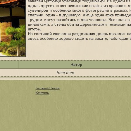
завален мягкими красными подушками. На одной из 
вдоль других стоят невысокие шкафы из красного д
сувениров и особенно много фотографий в рамках. 
спальни, одна - в душевую, и еще одна арка привед
трудом могут разойтись и два человека. Все полы в 
циновками, а стены обиты деревянными темными па
шторы.
Из гостиной еще одна раздвижная дверь выходит н
здесь особенно хорошо сидеть на закате, наблюдая 
Автор
Нет тем
Гостевой Свиток
Контакты