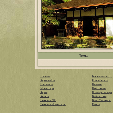
Темы
Главная
Как начать игру
Карта сайта
Способности
О проекте
Навыки
Монастырь
Персонажи
Карта
Помощь по игре
Анкета
Библиотека
Правила РПГ
Блог Мастеров
Правила Монастыря
Газета