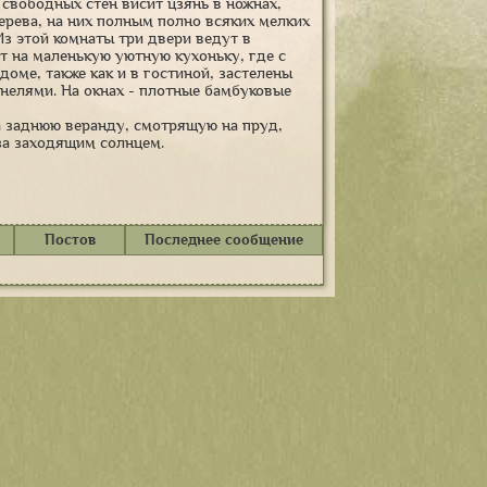
свободных стен висит цзянь в ножнах,
ерева, на них полным полно всяких мелких
Из этой комнаты три двери ведут в
ет на маленькую уютную кухоньку, где с
доме, также как и в гостиной, застелены
нелями. На окнах - плотные бамбуковые
а заднюю веранду, смотрящую на пруд,
за заходящим солнцем.
Постов
Последнее сообщение