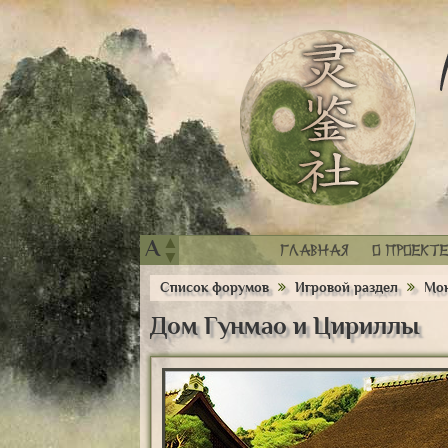
▲
A
Главная
О проекте
▼
Список форумов
Игровой раздел
Мон
Дом Гунмао и Цириллы