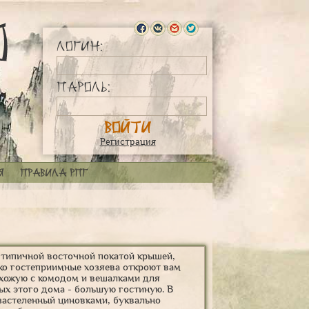
Логин:
Пароль:
Регистрация
я
Правила РПГ
 типичной восточной покатой крышей,
ко гостеприимные хозяева откроют вам
ихожую с комодом и вешалками для
тых этого дома - большую гостиную. В
 застеленный циновками, буквально