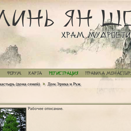
Форум
Карта
Регистрация
Правила монастыр
астырь (дома семей)
Дом Эрика и Руж
Рабочее описание.