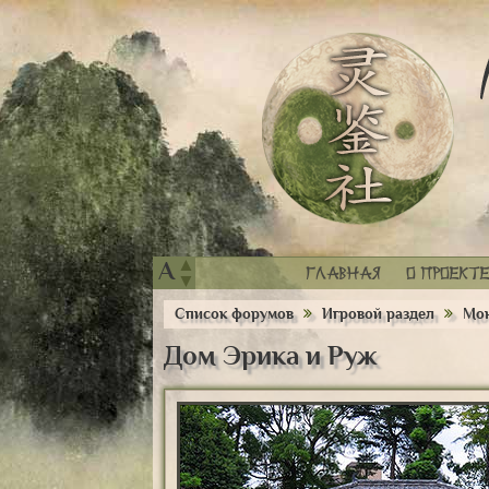
▲
A
Главная
О проекте
▼
Список форумов
Игровой раздел
Мон
Дом Эрика и Руж