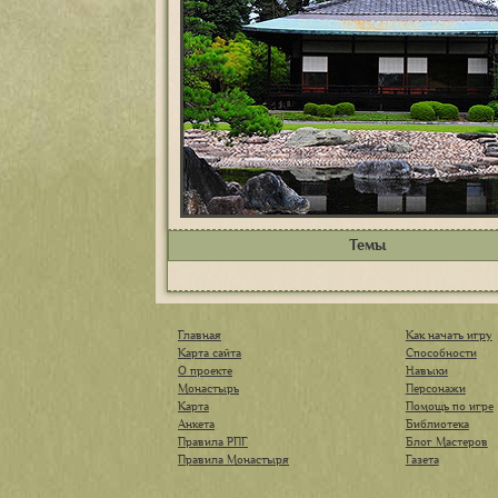
Темы
Главная
Как начать игру
Карта сайта
Способности
О проекте
Навыки
Монастырь
Персонажи
Карта
Помощь по игре
Анкета
Библиотека
Правила РПГ
Блог Мастеров
Правила Монастыря
Газета