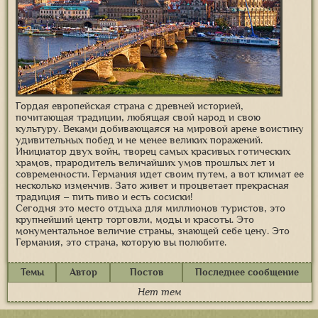
Гордая европейская страна с древней историей,
почитающая традиции, любящая свой народ и свою
культуру. Веками добивающаяся на мировой арене воистину
удивительных побед и не менее великих поражений.
Инициатор двух войн, творец самых красивых готических
храмов, прародитель величайших умов прошлых лет и
современности. Германия идет своим путем, а вот климат ее
несколько изменчив. Зато живет и процветает прекрасная
традиция – пить пиво и есть сосиски!
Сегодня это место отдыха для миллионов туристов, это
крупнейший центр торговли, моды и красоты. Это
монументальное величие страны, знающей себе цену. Это
Германия, это страна, которую вы полюбите.
Темы
Автор
Постов
Последнее сообщение
Нет тем