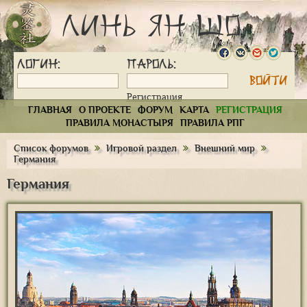
Линь Ян Шо
Логин:
Пароль:
Регистрация
ГЛАВНАЯ
О ПРОЕКТЕ
ФОРУМ
КАРТА
РЕГИСТРАЦИЯ
ПРАВИЛА МОНАСТЫРЯ
ПРАВИЛА РПГ
Список форумов
Игровой раздел
Внешний мир
Германия
Германия