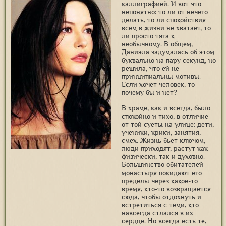
каллиграфией. И вот что
непонятно: то ли от нечего
делать, то ли спокойствия
всем в жизни не хватает, то
ли просто тяга к
необычному. В общем,
Даниэла задумалась об этом
буквально на пару секунд, но
решила, что ей не
принципиальны мотивы.
Если хочет человек, то
почему бы и нет?
В храме, как и всегда, было
спокойно и тихо, в отличие
от той суеты на улице: дети,
ученики, крики, занятия,
смех. Жизнь бьет ключом,
люди приходят, растут как
физически, так и духовно.
Большинство обитателей
монастыря покидают его
пределы через какое-то
время, кто-то возвращается
сюда, чтобы отдохнуть и
встретиться с теми, кто
навсегда стлался в их
сердце. Но всегда есть те,