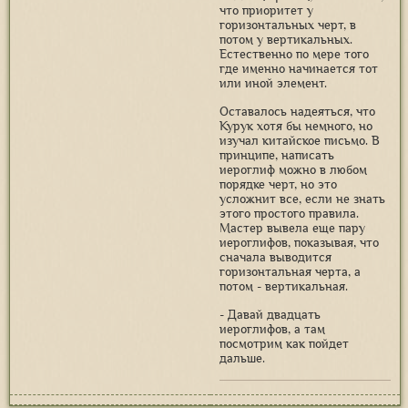
что приоритет у
горизонтальных черт, в
потом у вертикальных.
Естественно по мере того
где именно начинается тот
или иной элемент.
Оставалось надеяться, что
Курук хотя бы немного, но
изучал китайское письмо. В
принципе, написать
иероглиф можно в любом
порядке черт, но это
усложнит все, если не знать
этого простого правила.
Мастер вывела еще пару
иероглифов, показывая, что
сначала выводится
горизонтальная черта, а
потом - вертикальная.
- Давай двадцать
иероглифов, а там
посмотрим как пойдет
дальше.