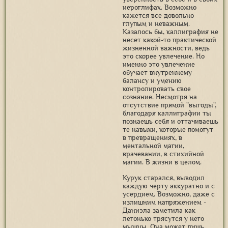
иероглифах. Возможно
кажется все довольно
глупым и неважным.
Казалось бы, каллиграфия не
несет какой-то практической
жизненной важности, ведь
это скорее увлечение. Но
именно это увлечение
обучает внутреннему
балансу и умению
контролировать свое
сознание. Несмотря на
отсутствие прямой "выгоды",
благодаря каллиграфии ты
познаешь себя и оттачиваешь
те навыки, которые помогут
в превращениях, в
ментальной магии,
врачевании, в стихийной
магии. В жизни в целом.
Курук старался, выводил
каждую черту аккуратно и с
усердием. Возможно, даже с
излишним напряжением -
Даниэла заметила как
легонько трясутся у него
мышцы. Она может лишь