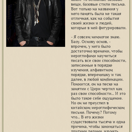
вещи, базовые стили письма.
Вот только на названия у
него память была не такая
отличная, как на события
своей жизни и людей,
которые в ней фигурировали.
- Я совсем немногое знаю.
Базу. Основу основ, -
впрочем, у него было
достаточно времени, чтобы
иероглифами научиться
писать все свои способности,
записанные в порядке
изучения, алфавитном
порядке, вперемешку и так
далее, в любой комбинации.
Помнится, он на песке на
занятии с Цири чертил как
раз свои способности... И это
было такое себе ощущение.
Но он не преуспел в
китайском иероглифическом
письме. Почему? Потому
что... В его жизни
существовала тысяча и одна
причина, чтобы заниматься
другими делами, изучать