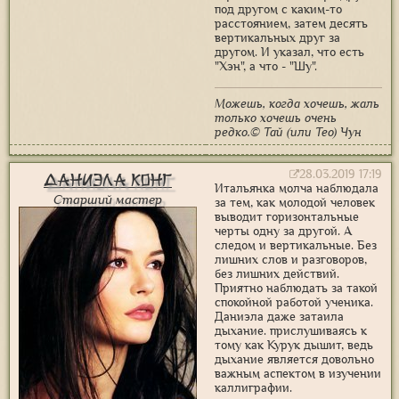
под другом с каким-то
расстоянием, затем десять
вертикальных друг за
другом. И указал, что есть
"Хэн", а что - "Шу".
Можешь, когда хочешь, жаль
только хочешь очень
редко.© Тай (или Тео) Чун
28.03.2019 17:19
Даниэла Конг
Итальянка молча наблюдала
Старший мастер
за тем, как молодой человек
выводит горизонтальные
черты одну за другой. А
следом и вертикальные. Без
лишних слов и разговоров,
без лишних действий.
Приятно наблюдать за такой
спокойной работой ученика.
Даниэла даже затаила
дыхание. прислушиваясь к
тому как Курук дышит, ведь
дыхание является довольно
важным аспектом в изучении
каллиграфии.