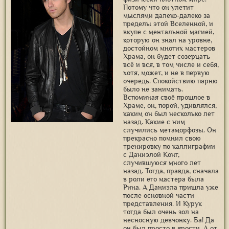
Потому что он улетит
мыслями далеко-далеко за
пределы этой Вселенной, и
вкупе с ментальной магией,
которую он знал на уровне,
достойном многих мастеров
Храма, он будет созерцать
всё и вся, в том числе и себя,
хотя, может, и не в первую
очередь. Спокойствию парню
было не занимать.
Вспоминая своё прошлое в
Храме, он, порой, удивлялся,
каким он был несколько лет
назад. Какие с ним
случились метаморфозы. Он
прекрасно помнил свою
тренировку по каллиграфии
с Даниэлой Конг,
случившуюся много лет
назад. Тогда, правда, сначала
в роли его мастера была
Рина. А Даниэла пришла уже
после основной части
представления. И Курук
тогда был очень зол на
несносную девчонку. Ба! Да
он был просто в ярости. А от