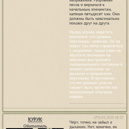
напряжения. Разровняй
песок и вернемся к
начальным элементам.
напиши пятьдесят хэн. Они
должны быть максимально
похожи друг на друга.
Прошу игрока обратить
внимание, что уровень
персонажа - новичок. Он не
может так легко справляться
с заданиями. также советую
обратить внимание на
описание внутреннего
эмоционального состояния в
момент написания, на
дыхание и напряжение
персонажа. В противном
случае данный урок не
сможет быть засчитан как
полноценный отыгрыш
навыка.
31.03.2019 18:37
Курук
Чёрт, точно, не забыл о
Обитатель
дыхании. Нет, конечно, он