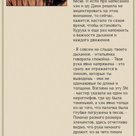
песке. И если при написании
хэн и шу Дани решила не
акцентировать на этом
внимание, то сейчас,
кажется, настало то самое
время, чтобы остановить
Курука и еще раз напомнить
о важности дыхания и
каждого движения.
- Я совсем не слышу твоего
дыхания, - итальянка
говорила спокойно. - Твоя
рука явно напряжена - это
сразу же отражается в
линиях, которые ты
выводишь - они не
одинаковые по длине и
толщине. Взгляни на эту Shi
- мастер указала на один из
иероглифов, где шу была
тоненькой, а хэн явно толще
из-за того, что палочка была
глубже погружена в песок. -
Помимо разного размера
элементов, здесь отчетливо
видно, что рука немного
дрожит. из-за чего линии