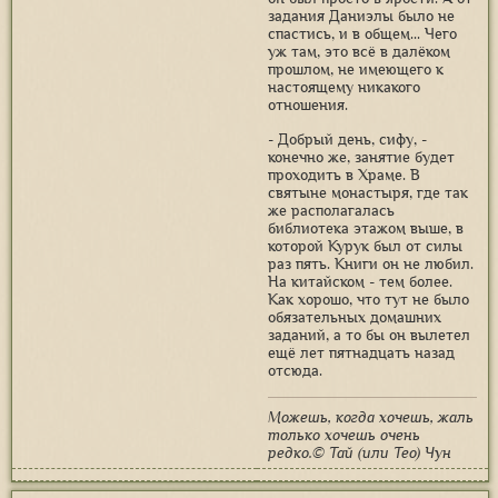
задания Даниэлы было не
спастись, и в общем... Чего
уж там, это всё в далёком
прошлом, не имеющего к
настоящему никакого
отношения.
- Добрый день, сифу, -
конечно же, занятие будет
проходить в Храме. В
святыне монастыря, где так
же располагалась
библиотека этажом выше, в
которой Курук был от силы
раз пять. Книги он не любил.
На китайском - тем более.
Как хорошо, что тут не было
обязательных домашних
заданий, а то бы он вылетел
ещё лет пятнадцать назад
отсюда.
Можешь, когда хочешь, жаль
только хочешь очень
редко.© Тай (или Тео) Чун