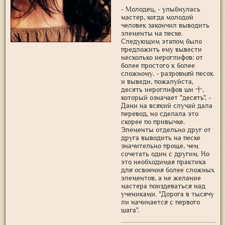
- Молодец, - улыбнулась
мастер, когда молодой
человек закончил выводить
элементы на песке.
Следующим этапом было
предложить ему вывести
несколько иероглифов: от
более простого к более
сложному. - разровняй песок
и выведи, пожалуйста,
десять иероглифов ши 十,
который означает "десять", -
Дани на всякий случай дала
перевод, но сделала это
скорее по привычке.
Элементы отдельно друг от
друга выводить на песке
значительно проще, чем
сочетать один с другим. Но
это необходимая практика
для освоения более сложных
элементов, а не желание
мастера поиздеваться над
учениками. "Дорога в тысячу
ли начинается с первого
шага".