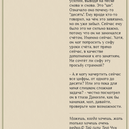
усилий, выводя на песке
снова и снова. Это "ши".
Означало оно почему-то
"десять". Ему вроде кто-то
говорил, на чём это завязано,
но он уже забыл. Сейчас ему
было это не сильно важно,
потому что он не занимался
счётом. Именно сейчас. Хотя,
он мог попросить у сифу
уроки счёта, вот прямо
сейчас, в качестве
дополнения к его занятиям.
Не сочтёт ли сифу эту
просьбу странной?
- А я могу начертить сейчас
все цифры, от одного до
десяти? Или это пока для
меня слишком сложная
задача? - честно посмотрел
он в глаза Даниэле, как бы
намекая, мол, давайте,
проверьте мои возможности.
Можешь, когда хочешь, жаль
только хочешь очень
редко.© Тай (или Тео) Чун