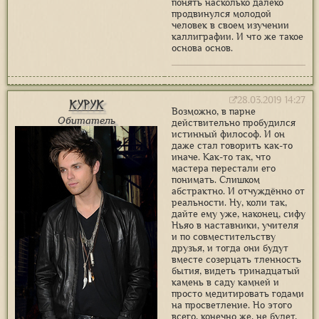
понять насколько далеко
продвинулся молодой
человек в своем изучении
каллиграфии. И что же такое
основа основ.
28.03.2019 14:27
Курук
Возможно, в парне
Обитатель
действительно пробудился
истинный философ. И он
даже стал говорить как-то
иначе. Как-то так, что
мастера перестали его
понимать. Слишком
абстрактно. И отчуждённо от
реальности. Ну, коли так,
дайте ему уже, наконец, сифу
Ньяо в наставники, учителя
и по совместительству
друзья, и тогда они будут
вместе созерцать тленность
бытия, видеть тринадцатый
камень в саду камней и
просто медитировать годами
на просветление. Но этого
всего, конечно же, не будет,