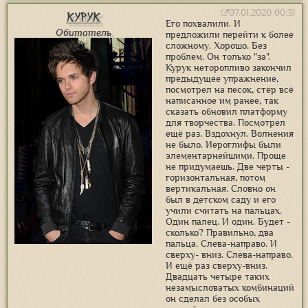
07.01.2020 00:31
Курук
Его похвалили. И
Обитатель
предложили перейти к более
сложному. Хорошо. Без
проблем. Он только "за".
Курук неторопливо закончил
предыдущее упражнение,
посмотрел на песок, стёр всё
написанное им ранее, так
сказать обновил платформу
для творчества. Посмотрел
ещё раз. Вздохнул. Волнения
не было. Иероглифы были
элементарнейшими. Проще
не придумаешь. Две черты -
горизонтальная, потом
вертикальная. Словно он
был в детском саду и его
учили считать на пальцах.
Один палец. И один. Будет -
сколько? Правильно, два
пальца. Слева-направо. И
сверху- вниз. Слева-направо.
И ещё раз сверху-вниз.
Двадцать четыре таких
незамысловатых комбинаций
он сделал без особых