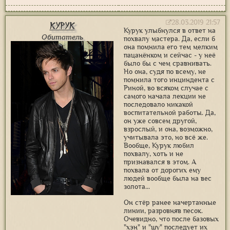
28.03.2019 21:57
Курук
Курук улыбнулся в ответ на
Обитатель
похвалу мастера. Да, если б
она помнила его тем мелким
пацанёнком и сейчас - у неё
было бы с чем сравнивать.
Но она, судя по всему, не
помнила того инциндента с
Риной, во всяком случае с
самого начала лекции не
последовало никакой
воспитательной работы. Да,
он уже совсем другой,
взрослый, и она, возможно,
учитывала это, но всё же.
Вообще, Курук любил
похвалу, хоть и не
признавался в этом. А
похвала от дорогих ему
людей вообще была на вес
золота...
Он стёр ранее начертанные
линии, разровняв песок.
Очевидно, что после базовых
"хэн" и "шу" последует их