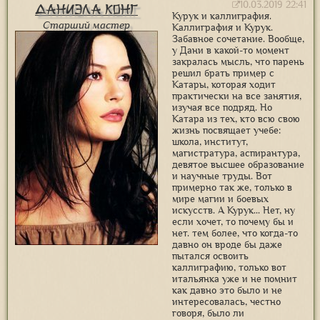
10.03.2019 22:41
Даниэла Конг
Курук и каллиграфия.
Старший мастер
Каллиграфия и Курук.
Забавное сочетание. Вообще,
у Дани в какой-то момент
закралась мысль, что парень
решил брать пример с
Катары, которая ходит
практически на все занятия,
изучая все подряд. Но
Катара из тех, кто всю свою
жизнь посвящает учебе:
школа, институт,
магистратура, аспирантура,
девятое высшее образование
и научные труды. Вот
примерно так же, только в
мире магии и боевых
искусств. А Курук... Нет, ну
если хочет, то почему бы и
нет. тем более, что когда-то
давно он вроде бы даже
пытался освоить
каллиграфию, только вот
итальянка уже и не помнит
как давно это было и не
интересовалась, честно
говоря, было ли