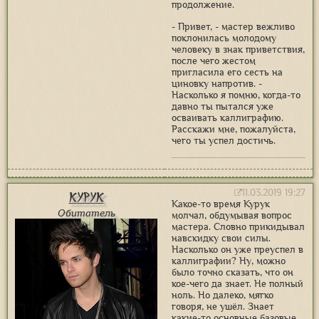
продолжение.
- Привет, - мастер вежливо
поклонилась молодому
человеку в знак приветствия,
после чего жестом
пригласила его сесть на
циновку напротив. -
Насколько я помню, когда-то
давно ты пытался уже
осваивать каллиграфию.
Расскажи мне, пожалуйста,
чего ты успел достичь.
11.03.2019 19:27
Курук
Какое-то время Курук
Обитатель
молчал, обдумывая вопрос
мастера. Словно прикидывал
навскидку свои силы.
Насколько он уже преуспел в
каллиграфии? Ну, можно
было точно сказать, что он
кое-чего да знает. Не полный
ноль. Но далеко, мягко
говоря, не ушёл. Знает
какие-то основные базовые