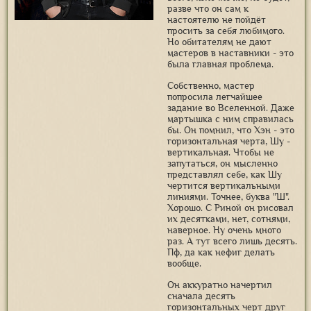
разве что он сам к
настоятелю не пойдёт
просить за себя любимого.
Но обитателям не дают
мастеров в наставники - это
была главная проблема.
Собственно, мастер
попросила легчайшее
задание во Вселенной. Даже
мартышка с ним справилась
бы. Он помнил, что Хэн - это
горизонтальная черта, Шу -
вертикальная. Чтобы не
запутаться, он мысленно
представлял себе, как Шу
чертится вертикальными
линиями. Точнее, буква "Ш".
Хорошо. С Риной он рисовал
их десятками, нет, сотнями,
наверное. Ну очень много
раз. А тут всего лишь десять.
Пф, да как нефиг делать
вообще.
Он аккуратно начертил
сначала десять
горизонтальных черт друг