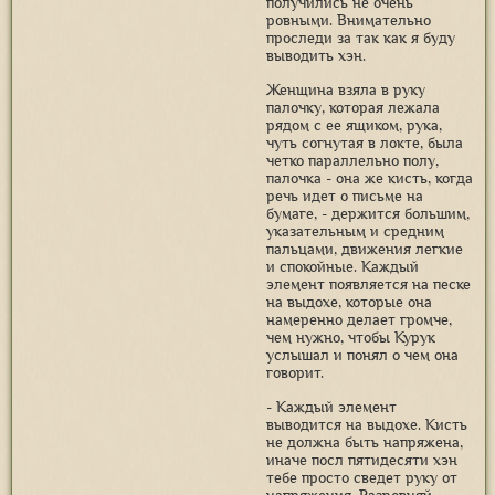
получились не очень
ровными. Внимательно
проследи за так как я буду
выводить хэн.
Женщина взяла в руку
палочку, которая лежала
рядом с ее ящиком, рука,
чуть согнутая в локте, была
четко параллельно полу,
палочка - она же кисть, когда
речь идет о письме на
бумаге, - держится большим,
указательным и средним
пальцами, движения легкие
и спокойные. Каждый
элемент появляется на песке
на выдохе, которые она
намеренно делает громче,
чем нужно, чтобы Курук
услышал и понял о чем она
говорит.
- Каждый элемент
выводится на выдохе. Кисть
не должна быть напряжена,
иначе посл пятидесяти хэн
тебе просто сведет руку от