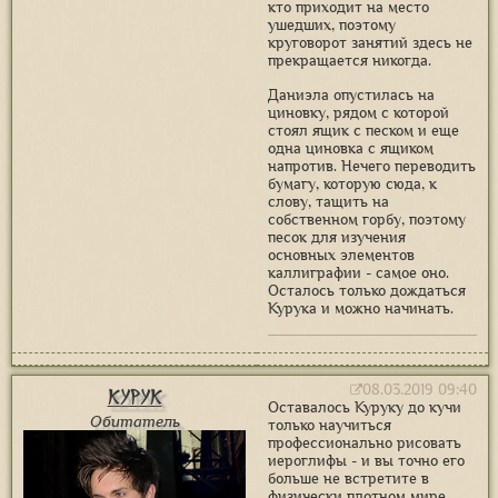
кто приходит на место
ушедших, поэтому
круговорот занятий здесь не
прекращается никогда.
Даниэла опустилась на
циновку, рядом с которой
стоял ящик с песком и еще
одна циновка с ящиком
напротив. Нечего переводить
бумагу, которую сюда, к
слову, тащить на
собственном горбу, поэтому
песок для изучения
основных элементов
каллиграфии - самое оно.
Осталось только дождаться
Курука и можно начинать.
08.03.2019 09:40
Курук
Оставалось Куруку до кучи
Обитатель
только научиться
профессионально рисовать
иероглифы - и вы точно его
больше не встретите в
физически плотном мире.