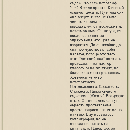
смесь - то есть иероглиф
"ши". В виде креста. Который
означал десять. Ну и ладно -
он начертит, это не было
чем-то из ряда вон
выходящим, суперсложным,
невозможным. Он не упадёт
после выполнения
упражнения, его мозг не
взорвётся. Да он вообще до
сих пор чувствовал себя
налегке, потому что весь
этот "детский сад" он знал,
проходил, и на мастер-
классах, и на занятиях, но
больше на мастер-классах.
Хотелось чего-то
невероятного.
Потрясающего. Красивого.
Сложного. Наполненного
смыслом... Жизни? Возможно
и так. Он не надеялся тут
обрести просветление,
просто попросил занятие по
наитию. Ему нравилась
каллиграфия, но не
нравилось читать на
китайском. Наверное, он