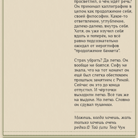
просветлел, о чём идёт речь?
Он принимал каллиграфию в
целом как продолжение себя,
своей философии. Какое-то
ответвление, углубление,
далеко-далеко, внутрь себя.
Хотя, он уже изучил себя
вдоль и поперёк, но всё
равно подсознательно
ожидал от иероглифов
"продолжение банкета".
Страх убрать? Да легко. Он
вообще не боялся. Сифу не
знала, что на тот момент он
ещё был слегка обеспокоен
прошлым занятием с Риной.
Сейчас он это до конца
отпустил. И чёрточки
выходили легко. Всё так же
на выдохе. Но легко. Словно
он сдувал пушинки.
Можешь, когда хочешь, жаль
только хочешь очень
редко.© Тай (или Тео) Чун