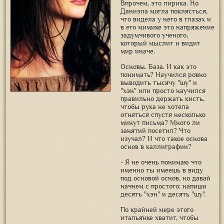
Впрочем, это лирика. Но
Даниэла могла поклясться,
что видела у него в глазах и
в его мимике это напряжение
задумчивого ученого,
который мыслит и видит
мир иначе.
Основы. База. И как это
понимать? Научился ровно
выводить тысячу "шу" и
"хэн" или просто научился
правильно держать кисть,
чтобы рука не хотела
отняться спустя несколько
минут письма? Много ли
занятий посетил? Что
изучал? И что такое основа
основ в каллиграфии?
- Я не очень понимаю что
именно ты имеешь в виду
под основой основ, но давай
начнем с простого: напиши
десять "хэн" и десять "шу".
По крайней мере этого
итальянке хватит, чтобы