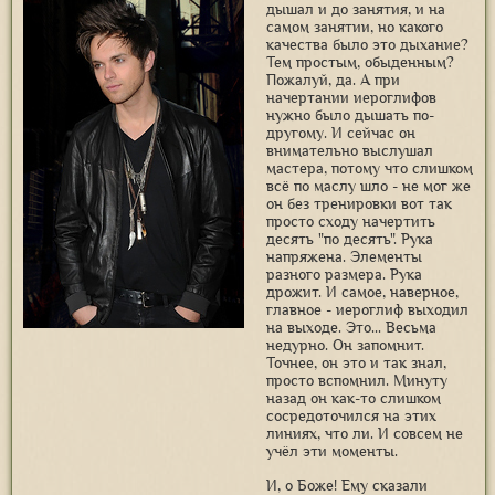
дышал и до занятия, и на
самом занятии, но какого
качества было это дыхание?
Тем простым, обыденным?
Пожалуй, да. А при
начертании иероглифов
нужно было дышать по-
другому. И сейчас он
внимательно выслушал
мастера, потому что слишком
всё по маслу шло - не мог же
он без тренировки вот так
просто сходу начертить
десять "по десять". Рука
напряжена. Элементы
разного размера. Рука
дрожит. И самое, наверное,
главное - иероглиф выходил
на выходе. Это... Весьма
недурно. Он запомнит.
Точнее, он это и так знал,
просто вспомнил. Минуту
назад он как-то слишком
сосредоточился на этих
линиях, что ли. И совсем не
учёл эти моменты.
И, о Боже! Ему сказали