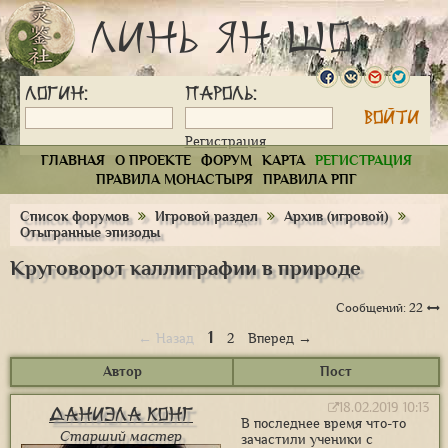
Линь Ян Шо
Логин:
Пароль:
Регистрация
ГЛАВНАЯ
О ПРОЕКТЕ
ФОРУМ
КАРТА
РЕГИСТРАЦИЯ
ПРАВИЛА МОНАСТЫРЯ
ПРАВИЛА РПГ
Список форумов
Игровой раздел
Архив (игровой)
Отыгранные эпизоды
Круговорот каллиграфии в природе
Сообщений: 22
1
← Назад
2
Вперед →
Автор
Пост
18.02.2019 10:13
Даниэла Конг
В последнее время что-то
Старший мастер
зачастили ученики с