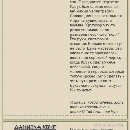
хэн. С двадцатой чёрточки
Курук был словно весь во
внимании каллиграфии.
Словно для него остального
мира не существовало
вообще. Кругозор как-то
резко уменьшился до
размеров песочного "поля".
Его руки, кисточки и
дыхания. Больше ничего тут
не было. Даже мастера. Это
ощущение продолжалось
вплоть до сороковой черты,
когда Курук сделал себе
небольшой, самый
маленький перерыв, который
только можно было сделать -
чуть-чуть размял кисть.
Буквально секунда - другая.
И - по новой.
Можешь, когда хочешь, жаль
только хочешь очень
редко.© Тай (или Тео) Чун
05.01.2020 15:41
Даниэла Конг
Курук мог сколь угодно