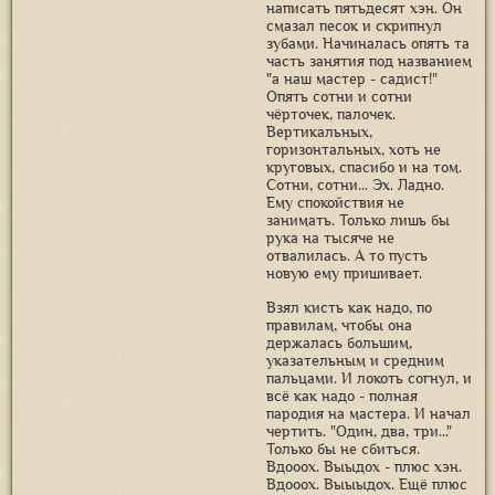
написать пятьдесят хэн. Он
смазал песок и скрипнул
зубами. Начиналась опять та
часть занятия под названием
"а наш мастер - садист!"
Опять сотни и сотни
чёрточек, палочек.
Вертикальных,
горизонтальных, хоть не
круговых, спасибо и на том.
Сотни, сотни... Эх. Ладно.
Ему спокойствия не
занимать. Только лишь бы
рука на тысяче не
отвалилась. А то пусть
новую ему пришивает.
Взял кисть как надо, по
правилам, чтобы она
держалась большим,
указательным и средним
пальцами. И локоть согнул, и
всё как надо - полная
пародия на мастера. И начал
чертить. "Один, два, три..."
Только бы не сбиться.
Вдооох. Выыдох - плюс хэн.
Вдооох. Выыыдох. Ещё плюс