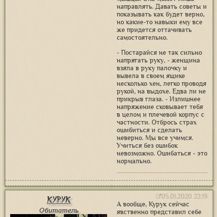
направлять. Давать советы и
показывать как будет верно,
но какие-то навыки ему все
же придется оттачивать
самостоятельно.
- Постарайся не так сильно
напрягать руку, - женщина
взяла в руку палочку и
вывела в своем ящике
несколько хен, легко проводя
рукой, на выдохе. Едва ли не
прикрыв глаза. - Излишнее
напряжение сковывает тебя
в целом и плечевой корпус с
частности. Отбрось страх
ошибиться и сделать
неверно. Мы все учимся.
Учиться без ошибок
невозможно. Ошибаться - это
нормально.
05.01.2020 22:19
Курук
А вообще, Курук сейчас
Обитатель
явственно представил себе