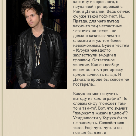
картину из прошлого, с
неудачной тренировкой с
Рин и Даниэлой. Ведь сейчас
он уже такой пофигист. И...
Правда, для него вывод
каких-то там несчастных
черточек на песке - не
должно казаться чем-то
сложным и уж тем более
невозможным. Будем честны
- Курука ненадолго
захлестнули эмоции в
прошлом. Остаточное
явление. Как он вообще
вспомнил эту тренировку
целую вечность назад. И
Даниэла вроде бы совсем не
постарела...
Какую он мог получить
выгоду из каллиграфии? По
словам сифу "поможет там-
то и там-то". Вот, что значит
"поможет в жизни в целом"?
Усидчивости у Курука было
не занимать. Спокойствию -
тоже. Ещё чуть-чуть и он
познал бы дзен и