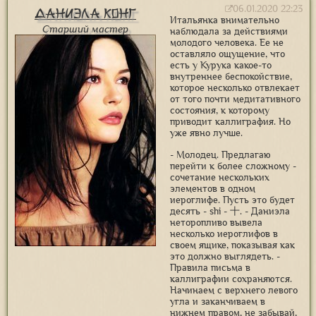
06.01.2020 22:23
Даниэла Конг
Итальянка внимательно
Старший мастер
наблюдала за действиями
молодого человека. Ее не
оставляло ощущение, что
есть у Курука какое-то
внутреннее беспокойствие,
которое несколько отвлекает
от того почти медитативного
состояния, к которому
приводит каллиграфия. Но
уже явно лучше.
- Молодец. Предлагаю
перейти к более сложному -
сочетание нескольких
элементов в одном
иероглифе. Пусть это будет
десять - shi - 十. - Даниэла
неторопливо вывела
несколько иероглифов в
своем ящике, показывая как
это должно выглядеть. -
Правила письма в
каллиграфии сохраняются.
Начинаем с верхнего левого
угла и заканчиваем в
нижнем правом, не забывай,