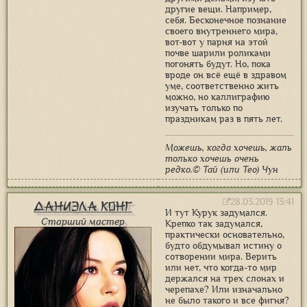
другие вещи. Например,
себя. Бесконечное познание
своего внутреннего мира,
вот-вот у парня на этой
почве шарили роликами
погонять будут. Но, пока
вроде он всё ещё в здравом
уме, соответственно жить
можно, но каллиграфию
изучать только по
праздникам раз в пять лет.
Можешь, когда хочешь, жаль
только хочешь очень
редко.© Тай (или Тео) Чун
28.03.2019 13:41
Даниэла Конг
И тут Курук задумался.
Старший мастер
Крепко так задумался,
практически основательно,
будто обдумывал истину о
сотворении мира. Верить
или нет, что когда-то мир
держался на трех слонах и
черепахе? Или изначально
не было такого и все фигня?