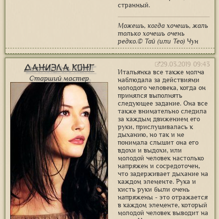
странный.
Можешь, когда хочешь, жаль
только хочешь очень
редко.© Тай (или Тео) Чун
29.03.2019 09:43
Даниэла Конг
Итальянка все также молча
Старший мастер
наблюдала за действиями
молодого человека, когда он
принялся выполнять
следующее задание. Она все
также внимательно следила
за каждым движением его
руки, прислушивалась к
дыханию, но так и не
понимала слышит она его
вдохи и выдохи, или
молодой человек настолько
напряжен и сосредоточен,
что задерживает дыхание на
каждом элементе. Рука и
кисть руки были очень
напряжены - это отражается
в каждом элементе, который
молодой человек выводит на