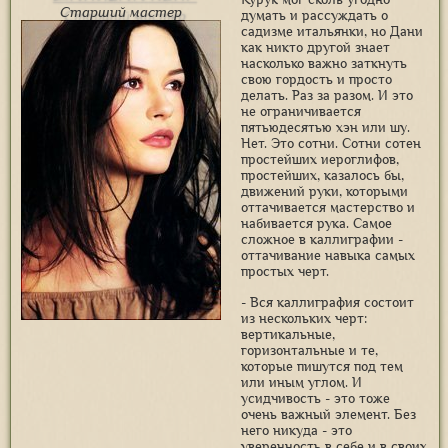
Старший мастер
думать и рассуждать о
садизме итальянки, но Дани
как никто другой знает
насколько важно заткнуть
свою гордость и просто
делать. Раз за разом. И это
не ограничивается
пятьюдесятью хэн или шу.
Нет. Это сотни. Сотни сотен
простейших иероглифов,
простейших, казалось бы,
движений руки, которыми
оттачивается мастерство и
набивается рука. Самое
сложное в каллиграфии -
оттачивание навыка самых
простых черт.
- Вся каллиграфия состоит
из нескольких черт:
вертикальные,
горизонтальные и те,
которые пишутся под тем
или иным углом. И
усидчивость - это тоже
очень важный элемент. Без
него никуда - это
уверенность в себе и в своих