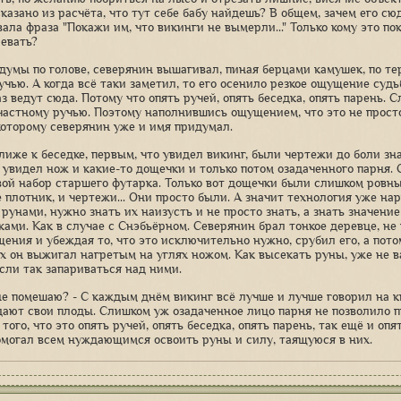
казано из расчёта, что тут себе бабу найдешь? В общем, зачем его сю
ала фраза "Покажи им, что викинги не вымерли..." Только кому это по
левать?
 думы по голове, северянин вышагивал, пиная берцами камушек, по т
учью. А когда всё таки заметил, то его осенило резкое ощущение судь
з ведут сюда. Потому что опять ручей, опять беседка, опять парень. 
частному ручью. Поэтому наполнившись ощущением, что это не просто 
которому северянин уже и имя придумал.
лиже к беседке, первым, что увидел викинг, были чертежи до боли зн
 увидел нож и какие-то дощечки и только потом озадаченного парня. 
вой набор старшего футарка. Только вот дощечки были слишком ровные
е плотник, и чертежи... Они просто были. А значит технология уже на
 рунами, нужно знать их наизусть и не просто знать, а знать значен
ками. Как в случае с Снэбьёрном. Северянин брал тонкое деревце, не 
щения и убеждая то, что это исключительно нужно, срубил его, а пото
х он выжигал нагретым на углях ножом. Как высекать руны, уже не ва
если так запариваться над ними.
 не помешаю? - С каждым днём викинг всё лучше и лучше говорил на к
дают свои плоды. Слишком уж озадаченное лицо парня не позволило 
того, что это опять ручей, опять беседка, опять парень, так ещё и оп
омогал всем нуждающимся освоить руны и силу, таящуюся в них.