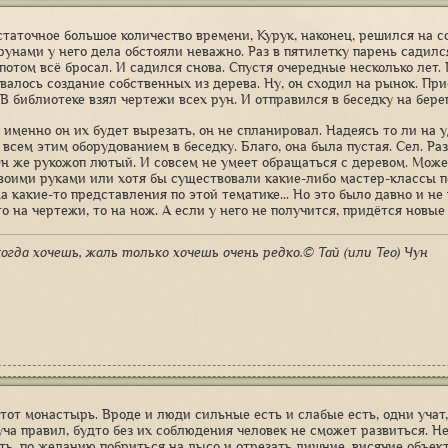
статочное большое количество времени, Курук, наконец, решился на с
 рунами у него дела обстояли неважно. Раз в пятилетку парень садил
 потом всё бросал. И садился снова. Спустя очередные несколько лет.
валось создание собственных из дерева. Ну, он сходил на рынок. П
В библиотеке взял чертежи всех рун. И отправился в беседку на бере
к именно он их будет вырезать, он не спланировал. Надеясь то ли на 
всем этим оборудованием в беседку. Благо, она была пустая. Сел. Разл
н же рукожоп лютый. И совсем не умеет обращаться с деревом. Может
воими руками или хотя бы существовали какие-либо мастер-классы по
а какие-то представления по этой тематике... Но это было давно и не 
о на чертежи, то на нож. А если у него не получится, придётся новые
огда хочешь, жаль только хочешь очень редко.© Тай (или Тео) Чун
тот монастырь. Вроде и люди сильные есть и слабые есть, одни учат, 
уча правил, будто без их соблюдения человек не сможет развиться. Не
ть, по желанию побриться на лысо и отрезать лишние, висячие объект