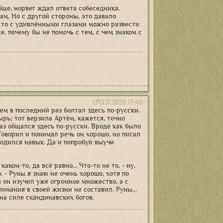
бще, норвег ждал ответа собеседника.
ам. Но с другой стороны, это давало
, то с удивлёнными глазами можно развести
же, почему бы не помочь с тем, с чем знаком с
13.11.2020 17:40
кем в последний раз болтал здесь по-русски.
рь; тот верзила Артём, кажется, точно
раз общался здесь по-русски. Вроде как было
Говорил и понимал речь он хорошо, но писал
игодился навык. Да и попробуй выучи
ком-то, да всё равно... Что-то не то, - ну,
- Руны я знаю не очень хорошо, хотя по
в он изучил уже огромное множество, а с
линания в своей жизни не составил. Руны...
на силе скандинавских богов.