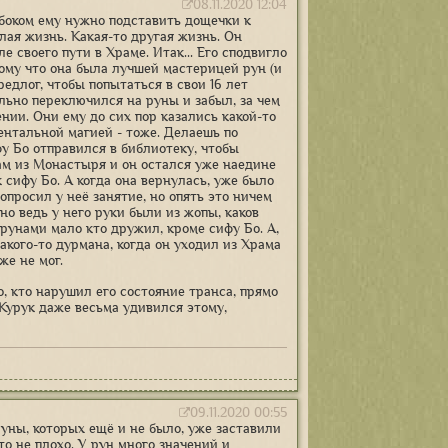
08.11.2020 12:04
 боком ему нужно подставить дощечки к
лая жизнь. Какая-то другая жизнь. Он
е своего пути в Храме. Итак... Его сподвигло
тому что она была лучшей мастерицей рун (и
редлог, чтобы попытаться в свои 16 лет
ильно переключился на руны и забыл, за чем
ении. Они ему до сих пор казались какой-то
ментальной магией - тоже. Делаешь по
фу Бо отправился в библиотеку, чтобы
лам из Монастыря и он остался уже наедине
 сифу Бо. А когда она вернулась, уже было
опросил у неё занятие, но опять это ничем
но ведь у него руки были из жопы, каков
 рунами мало кто дружил, кроме сифу Бо. А,
какого-то дурмана, когда он уходил из Храма
же не мог.
го, кто нарушил его состояние транса, прямо
 Курук даже весьма удивился этому,
09.11.2020 00:55
уны, которых ещё и не было, уже заставили
о не плохо. У рун много значений и