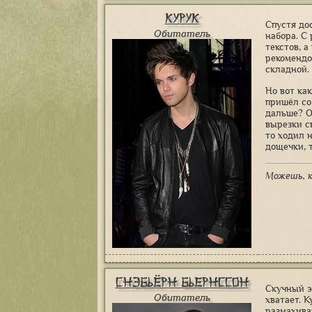
Курук
Спустя до
Обитатель
набора. С
текстов, а
рекомендо
складной. 
Но вот ка
пришёл со 
дальше? О
вырезки с
то ходил н
дощечки, т
Можешь, к
Снэбьёрн Бьернссон
Скучный э
Обитатель
хватает. К
размахива