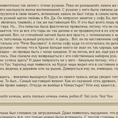
Основательно так залип с этими рунами. Пока он размышлял, каким же
него нахлынула волна воспоминаний. С рунами у него была связана це
грузился в свою память, вспоминая, каким он был тогда, в самом начал
ие рунной магии любовь к Юэ. Да. Он попросил занятие у сифу Бо, по
 являлась таковой), а так же наставницей Юэ. И это был всего лишь п
стера. Ну... Это попытка была фактически провалена, потому что он с
жется, что за все эти годы он так далеко и не продвинулся в их изуч
магией. Вот, со стихийной магией было всё просто, с телекинезом и 
и, получаешь нужный результат. А здесь... Вот, он по наставлению си
етально эти "Речи Высокого". А потом сифу куда-то отлучилась по де
рунами - потому что в Храме больше никто не знал их так хорошо, как
здно - он привык быть с ними наедине. И он потом, всё же, ещё раз п
илось. Она сказала ему возвращаться с его собственным набором рун, 
с успеха здесь? И даже попросить не у кого - банально потому, что с
-то Урс Харольд ещё появился, но Курук чаще видел его в состоянии 
из, видимо, в деревню или на рынок. Довериться ему он, очевидно, то
садись, - внезапно вынырнул Курук из своего транса, когда увидел то
ом. То был... Самый настоящий викинг. Как из сказаний этих древних.
обе брови наверх. Откуда он вообще в Монастыре? Или ему кажется...
огда хочешь, жаль только хочешь очень редко.© Тай (или Тео) Чун
енька был слишком уж загруженный. Даже появилось ощущение, что р
вспомнить всё, что только можно было вспомнить. С другой стороны эт