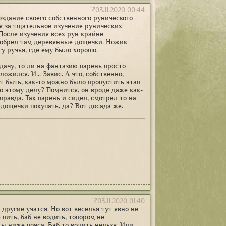
03.11.2020 00:44
оздание своего собственного рунического
ся за тщательное изучение рунических
 После изучения всех рун крайне
риобрёл там деревянные дощечки. Ножик
гу ручья, где ему было хорошо.
удачу, то ли на фантазию парень просто
ожился. И... Завис. А что, собственно,
 быть, как-то можно было пропустить этап
 этому делу? Помнится, он вроде даже как-
правда. Так парень и сидел, смотрел то на
 дощечки покупать, да? Вот досада же.
03.11.2020 01:40
другие учатся. Но вот веселья тут явно не
 пить, баб не водить, топором не
ы ниже пояса. Баб то водить нельзя. Или