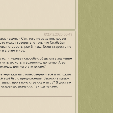
23.12.2020 00:49
красивыми. - Сам того не заметив, норвег
 это может говорить, о том, что Снэбьёрн
ровая старость уже близко. Если старость не
го в этом мире.
то если человек способен объяснить значение
аучить их хоть и возможно, но глупо. А вот
имаешь, для чего это нужно?
се чертежи на столе, свернул всё и отложил
 всё ещё было предложение. Выложив мешок,
слышал, про такую странную игру? Я достаю
и основных значения. Так мы узнаем,