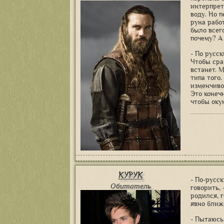
интерпрет
воду. Но 
руна работ
было всег
почему? А
- По русс
Чтобы сра
встанет. М
типа того.
изменчиво
Это конеч
чтобы оку
Курук
- По-русск
Обитатель
говорить, 
родился, 
явно ближ
- Пытаюсь,