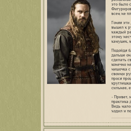
это было с
Фигуриров
всем не п
Гоняя эти
вышел к р
каждый ра
этому нес
камушек, 
Подойдя б
дальше он
сделать с
конечно н
мешочка с
своими ру
прося про
круглешка
сильнее, 
- Привет,
практика 
Ведь мало 
ходил и п