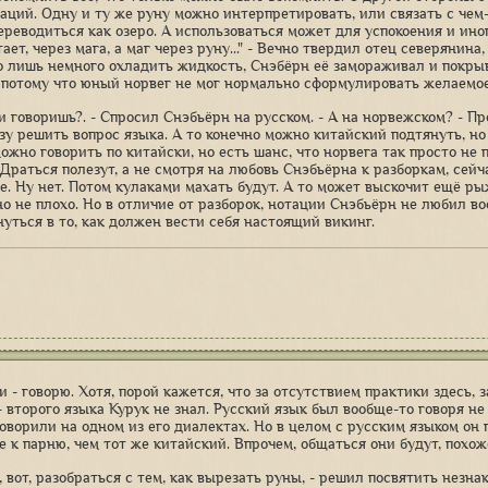
аций. Одну и ту же руну можно интерпретировать, или связать с чем-
переводиться как озеро. А использоваться может для успокоения и ино
ает, через мага, а маг через руну..." - Вечно твердил отец северянин
о лишь немного охладить жидкость, Снэбёрн её замораживал и покры
 потому что юный норвег не мог нормально сформулировать желаемое
ки говоришь?. - Спросил Снэбьёрн на русском. - А на норвежском? - 
зу решить вопрос языка. А то конечно можно китайский подтянуть, но
ожно говорить по китайски, но есть шанс, что норвега так просто не 
 Драться полезут, а не смотря на любовь Снэбьёрна к разборкам, сейч
е. Ну нет. Потом кулаками махать будут. А то может выскочит ещё ры
но не плохо. Но в отличие от разборок, нотации Снэбьёрн не любил во
нуться в то, как должен вести себя настоящий викинг.
и - говорю. Хотя, порой кажется, что за отсутствием практики здесь,
- второго языка Курук не знал. Русский язык был вообще-то говоря не
говорили на одном из его диалектах. Но в целом с русским языком он
е к парню, чем тот же китайский. Впрочем, общаться они будут, похож
 вот, разобраться с тем, как вырезать руны, - решил посвятить незна