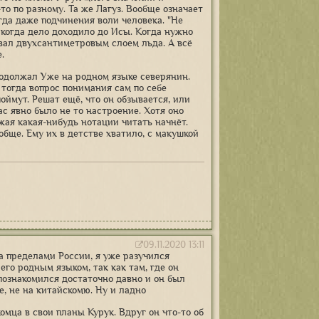
то по разному. Та же Лагуз. Вообще означает
гда даже подчинения воли человека. "Не
а, когда дело доходило до Исы. Когда нужно
вал двухсантиметровым слоем льда. А всё
.
Продолжал Уже на родном языке северянин.
 тогда вопрос понимания сам по себе
поймут. Решат ещё, что он обзывается, или
ас явно было не то настроение. Хотя оно
жая какая-нибудь нотации читать начнёт.
обще. Ему их в детстве хватило, с макушкой
09.11.2020 13:11
 за пределами России, я уже разучился
 его родным языком, так как там, где он
 познакомился достаточно давно и он был
е, не на китайскомю. Ну и ладно
комца в свои планы Курук. Вдруг он что-то об