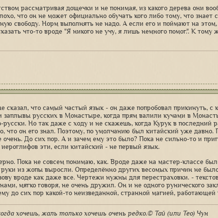
ством рассматривая дощечки и не понимая, из какого дерева они воо
охо, что он не может официально обучать кого либо тому, что знает с
ную свободу. Норм выполнять не надо. А если его и поймают на этом
казать что-то вроде "Я никого не учу, я лишь немного помог.". К тому 
не сказал, что самый частый язык - он даже попробовал прикинуть, с 
и заплывы русских в Монастыре, когда прям валили кучами в Монасты
о-русски. Но так даже с ходу и не скажешь, когда Курук в последний 
о, что он его знал. Поэтому, по умолчанию был китайский уже давно. 
е очень. До сих пор. А и зачем ему это было? Пока не сильно-то и пр
иероглифов эти, если китайский - не первый язык.
верно. Пока не совсем понимаю, как. Вроде даже на мастер-классе был ка
 руки из жопы выросли. Определённо других весомых причин не было. 
зову вроде как даже все. Чертежи нужны для перестраховки. - тексто
ами, мягко говоря, не очень дружил. Он и не одного рунического зак
ему до сих пор какой-то неизведанной, странной магией, работающей 
огда хочешь, жаль только хочешь очень редко.© Тай (или Тео) Чун