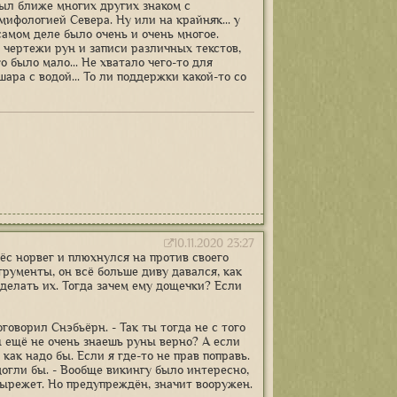
был ближе многих других знаком с
мифологией Севера. Ну или на крайняк... у
самом деле было очень и очень многое.
 чертежи рун и записи различных текстов,
о было мало... Не хватало чего-то для
ара с водой... То ли поддержки какой-то со
10.11.2020 23:27
нёс норвег и плюхнулся на против своего
трументы, он всё больше диву давался, как
делать их. Тогда зачем ему дощечки? Если
говорил Снэбьёрн. - Так ты тогда не с того
ы ещё не очень знаешь руны верно? А если
как надо бы. Если я где-то не прав поправь.
могли бы. - Вообще викингу было интересно,
 вырежет. Но предупреждён, значит вооружен.