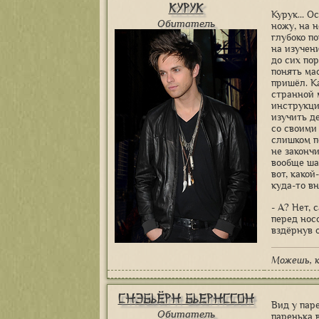
Курук
Курук... 
Обитатель
ножу, на 
глубоко по
на изучен
до сих пор
понять ма
пришёл. Ка
странной 
инструкци
изучить д
со своими 
слишком по
не законч
вообще шан
вот, какой
куда-то вн
- А? Нет, 
перед нос
вздёрнув 
Можешь, к
Снэбьёрн Бьернссон
Вид у пар
Обитатель
паренька 