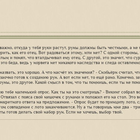
 важно, откуда у тебя руки растут, руны должны быть честными, а не 
рить, как его отец. Вот радоваться этому, или нет? С одной стороны,
лым и понял, что вталдычивал ему отец. С другой, это значит, что су
 это беда, ведь у норвега нет никакого наследства и следа оставленно
назвать, это хорошо. А что насчёт их значения? - Снэбьёрн считал, ч
 заочно готов к созданию рун. А вот если нет, то ещё рано. Конечно, з
руны, это другое. Какой смысл в том, что ты помнишь, если ты не пон
аю тебе маленький опрос. Как ты на это смотришь? - Викинг собрал в
. Отвязал с пояса свой мешочек с рунами и положил его на стол. Это
онкретного ответа на предложение. - Опрос будет по принципу лото, 
этом совпадение с лото заканчиваются. Ну а ты говоришь мне два - тр
ты готов делать свой набор рун. Если не хочешь, выбор твой.