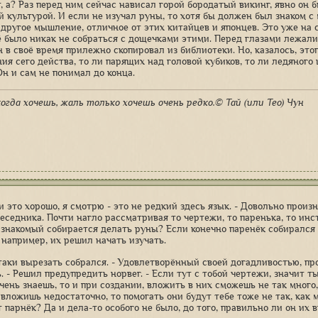
т, а? Раз перед ним сейчас нависал горой бородатый викинг, явно он 
й культурой. И если не изучал руны, то хотя бы должен был знаком с 
 другое мышление, отличное от этих китайцев и японцев. Это уже на 
ё было никак не собраться с дощечками этими. Перед глазами лежали
 в своё время прилежно скопировал из библиотеки. Но, казалось, этог
я сего действа, то ли парящих над головой кубиков, то ли ледяного ш
Он и сам не понимал до конца.
огда хочешь, жаль только хочешь очень редко.© Тай (или Тео) Чун
и это хорошо, я смотрю - это не редкий здесь язык. - Довольно произ
беседника. Почти нагло рассматривая то чертежи, то паренька, то инс
 знакомый собирается делать руны? Если конечно паренёк собирался 
 например, их решил начать изучать.
 таки вырезать собрался. - Удовлетворённый своей догадливостью, про
. - Решил предупредить норвег. - Если тут с тобой чертежи, значит т
чень знаешь, то и при создании, вложить в них сможешь не так много, 
 вложишь недостаточно, то помогать они будут тебе тоже не так, как 
т парнёк? Да и дела-то особого не было, до того, правильно ли он их