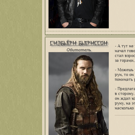
Снэбьёрн Бьернссон
- А тут не
Обитатель
начал гово
стал взрос
за горами,
- Можешь 
рун, то он
понимать 
- Предлаг
в сторону
он ждал к
руну, на 
насколько 