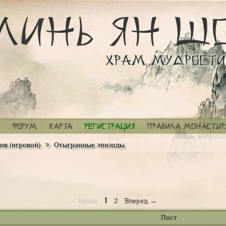
Форум
Карта
Регистрация
Правила монастыр
ив (игровой)
Отыгранные эпизоды
1
← Назад
2
Вперед →
Пост