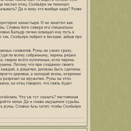
да послал отец, Снэбьёрн не понимал.
казывать? Да и кому это вообще надо? Разве
ерритории монастыря. И не заметил как
бы. Словно боги севера его специально
Словно Бальдр лично освещал ему путь к
так, Снэбьёрн побрел к беседке, забыв про
акомых символов. Руны он узнал сразу,
Судя по всему собранному, парень решил
, скорее всего купленные, если парень
рушена. Потому что при создании своего
ие каждой, а дощечки, должны быть сделаны
просто деревце, а молодой ясень, искренне
м разрезал на кружочки. Руны на этих
жно, но отец говорил, что связь будет
итайском. Что уж тут сказать? постоянная
пройти мимо. Да и снова ощущение судьбы.
ять руны. Словно Асы хотят, чтобы Снэбьёрн