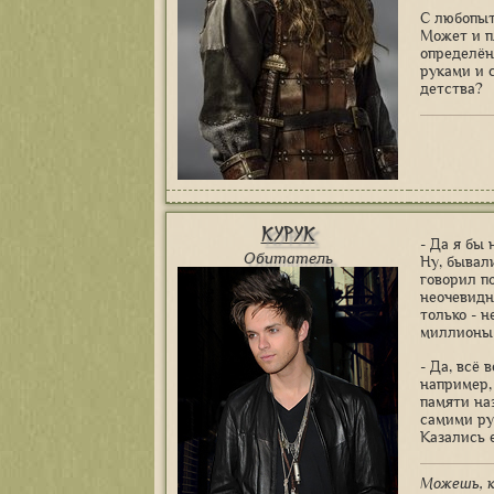
С любопыт
Может и пл
определён
руками и с
детства?
Курук
- Да я бы 
Обитатель
Ну, бывал
говорил п
неочевидн
только - н
миллионы 
- Да, всё 
например,
памяти на
самими рун
Казались 
Можешь, к