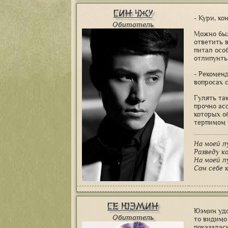
Син Чжу
- Кури, ко
Обитатель
Можно был
ответить 
питал осо
отлипунть
- Рекомен
вопросах 
Гулять та
прочно ас
которых о
терпимом 
На моей л
Разведу к
На моей л
Сам себе к
Се Юэмин
Юэмин удо
Обитатель
то видимо
показалас