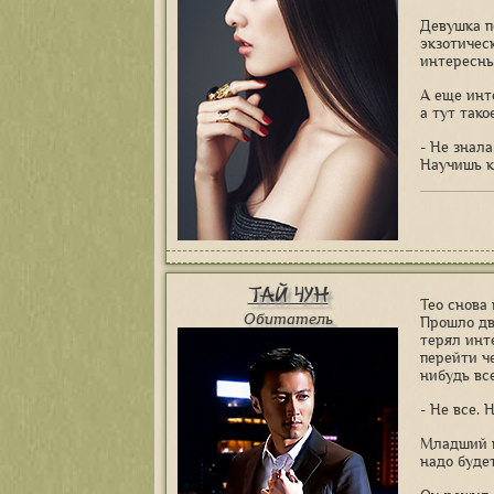
Девушка п
экзотичес
интересны
А еще инт
а тут тако
- Не знала
Научишь к
Тай Чун
Тео снова
Обитатель
Прошло дв
терял инт
перейти ч
нибудь вс
- Не все. 
Младший в
надо буде