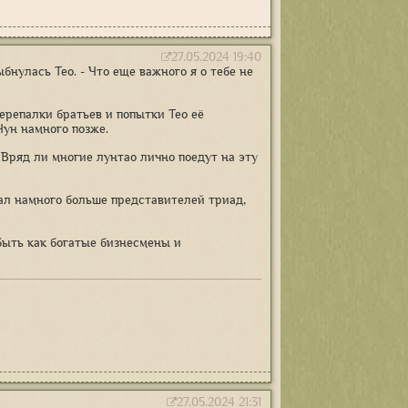
27.05.2024 19:40
бнулась Тео. - Что еще важного я о тебе не
ерепалки братьев и попытки Тео её
Чун намного позже.
 Вряд ли многие лунтао лично поедут на эту
нал намного больше представителей триад,
быть как богатые бизнесмены и
27.05.2024 21:31