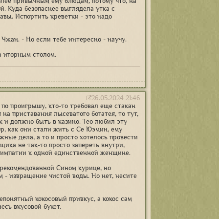
олее привычным ему блюдам, потому что, на
ой. Куда безопаснее выглядела утка с
авы. Испортить креветки - это надо
Чжан. - Но если тебе интересно - научу.
а игорным столом.
26.05.2024 21:46
 по проигрышу, кто-то требовал еще стакан
 на приставания лысеватого богатея, то тут,
к и должно быть в казино. Тео любил эту
ор, как они стали жить с Се Юэмин, ему
ажные дела, а то и просто хотелось провести
вщика не так-то просто запереть внутри,
 симпатии к одной единственной женщине.
орекомендованной Сином курице, но
м - извращение чистой воды. Но нет, несите
непонятный кокосовый привкус, а кокос сам
есь вкусовой букет.