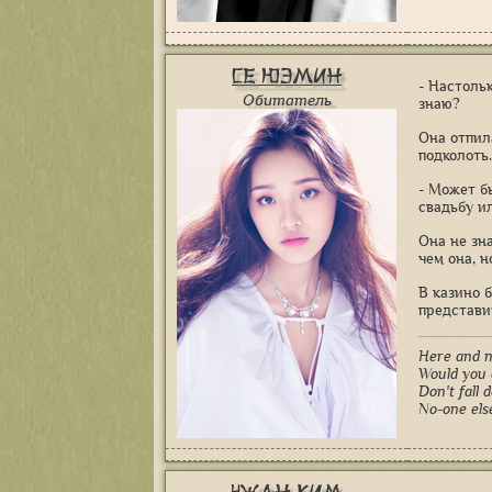
Се Юэмин
- Настоль
Обитатель
знаю?
Она отпил
подколоть
- Может б
свадьбу и
Она не зн
чем она, 
В казино 
представи
Here and n
Would you 
Don't fall 
No-one els