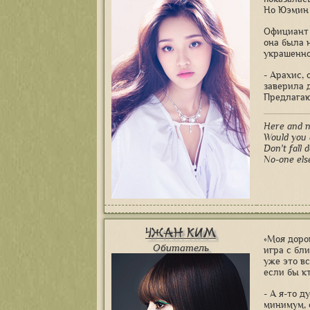
Но Юэмин 
Официант 
она была 
украшенно
- Арахис, 
заверила 
Предлагаю
Here and n
Would you 
Don't fall 
No-one els
Чжан Ким
«Моя доро
Обитатель
игра с бл
уже это в
если бы кт
- А я-то д
минимум, с