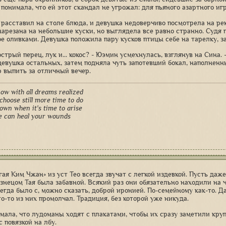
понимала, что ей этот скандал не угрожал: для пьяного азартного иг
расставил на столе блюда, и девушка недоверчиво посмотрела на ре
нарезана на небольшие куски, но выглядела все равно странно. Судя 
е оливками. Девушка положила пару кусков птицы себе на тарелку, за
острый перец, лук и... кокос? - Юэмин усмехнулась, взглянув на Сина.
девушка остальных, затем подняла чуть запотевший бокал, наполненны
 выпить за отличный вечер.
ow with all dreams realized
choose still more time to do
down when it's time to arise
e can heal your wounds
гая Ким Чжан» из уст Тео всегда звучат с легкой издевкой. Пусть даж
изнецом Тая была забавной. Всякий раз они обязательно находили на ч
сегда было с, можно сказать, доброй иронией. По-семейному как-то. Д
о-то из них промолчал. Традиция, без которой уже никуда.
умала, что лудоманы ходят с плакатами, чтобы их сразу заметили круп
 повязкой на лбу.