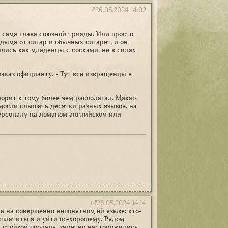
26.05.2024 14:02
а сама глава союзной триады. Или просто
дыма от сигар и обычных сигарет, и он
лись как младенцы с сосками, не в силах
заказ официанту. - Тут все извращенцы в
орит к тому более чем располагал. Макао
 могли слышать десятки разных языков, на
персоналу на ломаном английском или
26.05.2024 14:14
а на совершенно непонятном ей языке: кто-
асплатиться и уйти по-хорошему. Рядом
й стойкой поодаль, заметно насторожились.