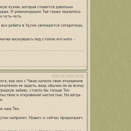
ную кухню, которая славится довольно
даже. И рекомендации Тая также оказались
о чуть-чуть.
 все ребята в Хусин увлекаются сигаретами,
онечко коснувшись под столом его ноги. -
26.05.2024 21:30
ента, как они с Чжан начали свои отношения.
ремлении ее задеть, ведь обычно он ко всему
урацкую забаву, стоило бы только Тео
альством и откровеной наглостью. Но когда-
о.
ак наш Тео.
тки напролет. Может, и сейчас продолжает,