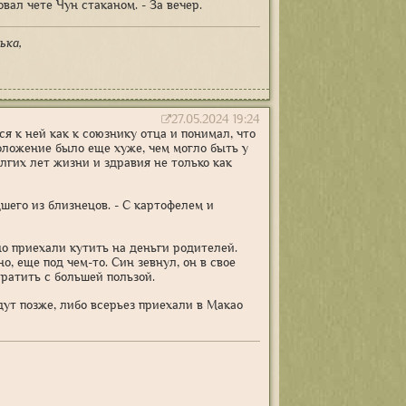
ал чете Чун стаканом. - За вечер.
ька,
27.05.2024 19:24
 к ней как к союзнику отца и понимал, что
оложение было еще хуже, чем могло быть у
лгих лет жизни и здравия не только как
шего из близнецов. - С картофелем и
о приехали кутить на деньги родителей.
, еще под чем-то. Син зевнул, он в свое
тратить с большей пользой.
едут позже, либо всерьез приехали в Макао