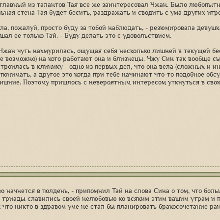
главный из талантов Тая все же заинтересовал Чжан. Было любопыт
ьная стена Тая будет бесить, раздражать и сводить с ума других игро
ла, пожалуй, просто буду за тобой наблюдать, - резюмировала девушка
шал ее только Тай. - Буду делать это с удовольствием.
Чжан чуть нахмурилась, ощущая себя несколько лишней в текущей бес
ее возможно) на кого работают она и близнецы. Чжу Син так вообще сы
устроилась в клинику - одно из первых дел, что она вела (сложных и 
 понимать, а другое это когда при тебе начинают что-то подобное обс
лишние. Поэтому пришлось с невероятным интересом уткнуться в свою
во начнется в полдень, - припомнил Тай на слова Сина о том, что бол
триады славились своей нелюбовью ко всяким этим вашим утрам и п
к что никто в здравом уме не стал бы планировать бракосочетание ран