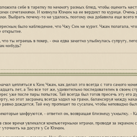
оложила себе в тарелку по немногу разных блюд, чтобы оценить мест
кими сочетаниями. И кивнула Юэмин на ее вердикт по курице. Очень 
ми. Выбрать почему-то не удалось, поэтому она добавила еще всего п
ересным было наблюдение, что Чжу Син не курит. Чжан полагала, что
е открытие.
, что ты играешь в покер, - она едва заметно улыбнулась супругу, лег
ак-нибудь?
 начал цепляться к Ким Чжан, как делал это всегда с того самого мом
адцать лет, а Тео все тот же, удивительно последователен в своем ст
ерес уже после пары попыток. Тай всегда был готов пресечь эту его д
ерту, но этот засранец всегда ходил на грани, балансируя между нах
е равно дождется, Тай ему пропишет по сусалам, чтобы неповадно был
Некоторые шифруются, - ответил он, возвращая близнецу ухмылку. - К
 свое время увлекался компьютерными играми, проводя за экраном су
т уточнить на досуге у Се Юэмин.