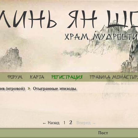
Форум
Карта
Регистрация
Правила монастыр
ив (игровой)
Отыгранные эпизоды
2
← Назад
1
Вперед →
Пост