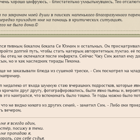
 очень хорошо шифруюсь, - блистательно ухмыльнувшись, Тео отсалютов
 по закромам моей души в поисках маленького благоразумного парен
ередко приходит мне на помощь в критических ситуациях.
его не было дома.©
лся пивным бокалом бокала Се Юэмин и остальных. Он присматривался
пройти долгий путь, чтобы стать матерым авторитетным лунтао. её п
и бы отец не оклемался после инфаркта. Сейчас Чжу Син желал ему до
ын, но и как наследник тирады Пекина.
 еще не заказывали блюда из сушеной трески, - Син посмотрел на млад
 например.
л недалеко от входа шумную стаю вчерашних подростков, которые явн
 кричали друг другу, фотографировались, были явно пьяны и, вероятно
 в это наигрался, что вспоминать было тошно. Те годы можно было по
 что не видно никого из других семей, - заметил Син. - Либо они при
ть вечером.
уне я всегда один,
остёр, посижу в тени.
уне пропадаю я,
ороль, сам себе судья.