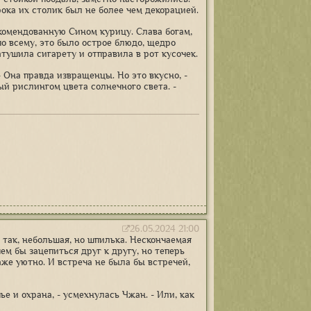
рока их столик был не более чем декорацией.
комендованную Сином курицу. Слава богам,
по всему, это было острое блюдо, щедро
тушила сигарету и отправила в рот кусочек.
 - Она правда извращенцы. Но это вкусно, -
й рислингом цвета солнечного света. -
26.05.2024 21:00
е так, небольшая, но шпилька. Нескончаемая
ем бы зацепиться друг к другу, но теперь
аже уютно. И встреча не была бы встречей,
ье и охрана, - усмехнулась Чжан. - Или, как