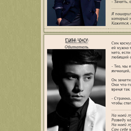
- Заметь,
Я пошарил
который н
Кажется, 
Син Чжу
Син косну
Обитатель
ей нужно 
него, есл
любящий с
- Тео, мы
яичницей,
Он замети
Они что-то
время так
- Странно,
чтобы спа
На моей л
Разведу к
На моей л
Сам себе к