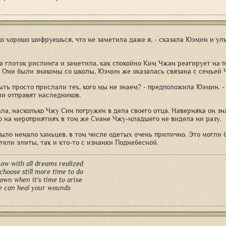
ко хорошо шифруешься, что не заметила даже я, - сказала Юэмин и улы
а глоток рислинга и заметила, как спокойно Ким Чжан реагирует на п
. Они были знакомы со школы, Юэмин же оказалась связана с семьей 
ыть просто прислали тех, кого мы не знаем? - предположила Юэмин. -
ли отправят наследников.
ала, насколько Чжу Син погружен в дела своего отца. Наверняка он з
но на мероприятиях в том же Сиане Чжу-младшего не видела ни разу.
было немало ханьцев, в том числе одетых очень прилично. Это могли 
тели элиты, так и кто-то с изнанки Поднебесной.
ow with all dreams realized
choose still more time to do
down when it's time to arise
e can heal your wounds