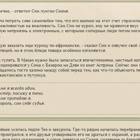
нечно, - ответил Син лунтао Сианя.
о погреть сове самолюбие тем, что его мнение на этот счет спросил
вежливостью на вежливость. Сам Син не курил, ему не нравился вкус 
бую неприязнь к электронным, с которыми солидные люди потом носи
.
дую заказать еще курицу по-африкански, - сказал Син и озвучил свой 
специй, но в этом блюде повара особенно изгаляются.
к гулять. В Макао нужно было запасаться впечатлениями, местный кол
социировался у Сина с Базаром на Дэве из книг Асприна. Сейчас они
бщались гости казино между собой перед тем, как что-то объяснить 
кантонском и путунхуа.
уне я всегда один,
остёр, посижу в тени.
уне пропадаю я,
ороль, сам себе судья.
бнее уселась подле Тео и закурила. Где-то рядом началась перебранк
 проигрался, и его друзья уговаривали его не драться с охраной, а р
ь еще пара охранников, а сорок девятые из Сианя, сидевшие за барно