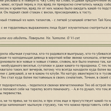
не рисковать и поверить Чжу Сину на слово, отдавая предпочтение б
, кокос, острый перец и лук вряд ли прекрасно сочетались между соб
исом и креветки, вряд ли от них можно было ожидать какой-то подст
я. Он поднял свой стакан с виски, присоединяясь к тосту.
амый главный из моих талантов, - с легкой усмешкой ответил Тай Ким 
 с ее горделивым выражением лица будет изумительно смотреться з
ите его обидеть. Поверьте. Не. Хотите. © Vi-zet
арила обычная суматоха, кто-то радовался выигрышу, кто-то убивался
акая-то молоденьцая девица в короткой юбке звонко хихикала, отвечая
крикивали все новые и новые ставки, словом, все было именно так, ка
 необузданого веселья, сутолоки и даже какого-то праздника. С тех п
хватало таких вот вечеров, потому что всегда находили куда более в
не с девушкой, а не в каком-то клубе. Но натуру авантюриста и тусо
 Тео стал куда более постоянным в своих симпатиях. Точнее, в своей
т подозрительно, - поделился своими впечатлениями Тео об острой п
 положил себе на тарелку всего понемногу. - А я-то думал, что том я
ы первенства.
о, не то пряно, не то кисло, и при этом еще и присутствует какой-то 
ногда напоминает мыльную стружку, так что можно представить себе в