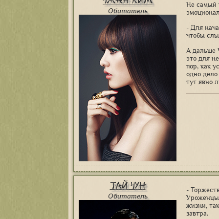
Чжан Ким
Не самый 
Обитатель
эмоционал
- Для нача
чтобы слы
А дальше 
это для н
пор, как 
одно дело
тут явно 
Тай Чун
- Торжест
Обитатель
Уроженцы 
жизни, та
завтра.