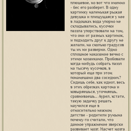
плюшевое, но вот что именно
- бес его разберет. В одну
картинку маленькая рыжая
девушка и плещущаяся у нее
в ладошках вода упорно не
складывались, кусочки
паззла упорствовали на том,
что они от разных картинок,
и подходить друг к другу не
желали, на сколько градусов
ты их ни разверни. Одно
сплошное наказание вечно с
этими мозаиками. Пробовали
когда-нибудь собрать паззл
на тысячу кусочков, в
который еще при этом
понамешано два соседних?
Сидишь себе, как идиот, весь
в этих обрезках картона и
ковыряешься, уточняешь,
сравниваешь... Аурел, кстати,
такую задачку решать
научился еще в
относительно нежном
детстве - родители румына
почему-то считали, что
данное упражнение зверски
развивает мозг. Насчет мозга