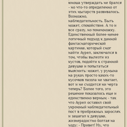
юноша утверждать не брался
- но что-то определенно от
этих мытарств развивалось.
Возможно,
наблюдательность. Быть
может, спокойствие. А то и
все сразу, но понемножку.
Единственный более-менее
логичный подход к данной
фантасмагорической
картинке, который смог
найти Аурел, заключался в
том, чтобы вылезти из
кустов, подойти к странной
девушке и попытаться
выяснить: может, у румына
на руках просто каких-то
кусочков паззла не хватает,
вот и не сходится ни черта
теперь? Более того, это
решение показалось еще и
единственно верным - так
что Аурел оставил свой
укромный наблюдательный
пост в прибрежных зарослях
и зашагал к девушке,
жизнерадостно болтая на
ходу: - Привет! Ну, что