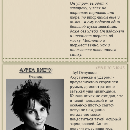
Он утром выйдет к
завтраку, у всех на
тарелках перловка или
пюре, по вторникам еще и
лимон. А ему подают один
большой кусок маасдама,
даже без хлеба. Он вздохнет
и начинает тереть об
маску. Медленно и
торжественно, как и
полагается повелителю
ситху.
18.11.2015 16:43
Аурел Виеру
- Ау! Оглушила!
Ученик
Акустическим ударом! -
преувеличенно скорчился
румын, демонстративно
затыкая уши мизинцами.
Юноша никак не ожидал, что
в такой невысокой и не
особенно плотно сбитой
девушке нежданно-
негаданно может
поместиться такой мощный
заряд воплей. Ан нет,
получите-распишитесь,