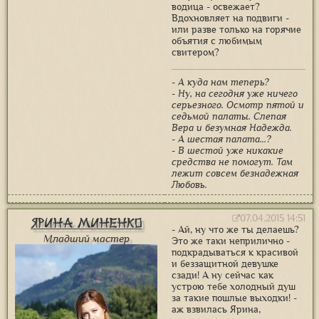
водица - освежает?
Вдохновляет на подвиги -
или разве только на горячие
объятия с любимым
свитером?
- А куда нам теперь?
- Ну, на сегодня уже ничего
серьезного. Осмотр пятой и
седьмой палаты. Слепая
Вера и безумная Надежда.
- А шестая палата...?
- В шестой уже никакие
средства не помогут. Там
лежит совсем безнадежная
Любовь.
07.04.2015 14:51
Ярина Миненко
- Ай, ну что же ты делаешь?
Младший мастер
Это же таки неприлично -
подкрадываться к красивой
и беззащитной девушке
сзади! А ну сейчас как
устрою тебе холодный душ
за такие пошлые выходки! -
аж взвилась Ярина,