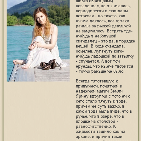
шибко образцовым
поведением не отличалась,
периодически в скандалы
встревая - но такого, как
нынче деялось, все ж таки
раньше за рыжей девушкой
не замечалось. Встрять где-
нибудь в небольшой
скандалец - это да, в порядке
вещей. В ходе скандала,
осмелев, лупануть кого-
нибудь ладошкой по затылку
- случается. А вот той
ерунды, что нынче творится
- точно раньше не было.
Всегда тяготевшую к
привычной, понятной и
надежной магии Земли
Ярину вдруг ни с того ни с
сего стало тянуть к воде,
причем не суть важно, в
каком вода была виде, что в
ручье, что в озере, что в
плошке из столовой -
равнофигственно. К
жидкости тащило как на
аркане, и причин такой