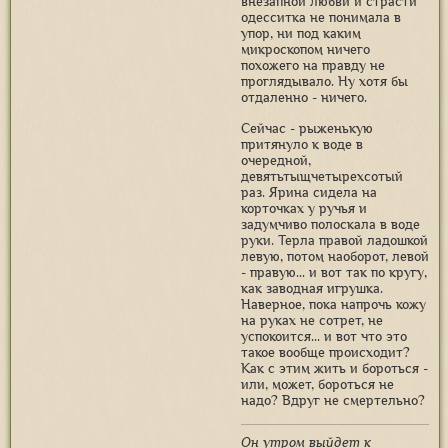
внезапной любви и страсти
одесситка не понимала в
упор, ни под каким
микроскопом ничего
похожего на правду не
проглядывало. Ну хотя бы
отдаленно - ничего.
Сейчас - рыженькую
притянуло к воде в
очередной,
девятьтыщчетырехсотый
раз. Ярина сидела на
корточках у ручья и
задумчиво полоскала в воде
руки. Терла правой ладошкой
левую, потом наоборот, левой
- правую... и вот так по кругу,
как заводная игрушка.
Наверное, пока напрочь кожу
на руках не сотрет, не
успокоится... и вот что это
такое вообще происходит?
Как с этим жить и бороться -
или, может, бороться не
надо? Вдруг не смертельно?
Он утром выйдет к