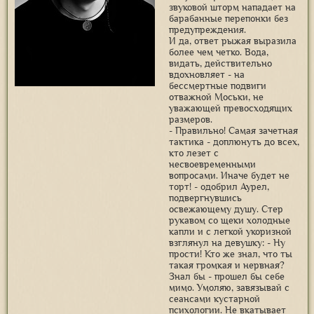
звуковой шторм нападает на
барабанные перепонки без
предупреждения.
И да, ответ рыжая выразила
более чем четко. Вода,
видать, действительно
вдохновляет - на
бессмертные подвиги
отважной Моськи, не
уважающей превосходящих
размеров.
- Правильно! Самая зачетная
тактика - доплюнуть до всех,
кто лезет с
несвоевременными
вопросами. Иначе будет не
торт! - одобрил Аурел,
подвергнувшись
освежающему душу. Стер
рукавом со щеки холодные
капли и с легкой укоризной
взглянул на девушку: - Ну
прости! Кто же знал, что ты
такая громкая и нервная?
Знал бы - прошел бы себе
мимо. Умоляю, завязывай с
сеансами кустарной
психологии. Не вкатывает