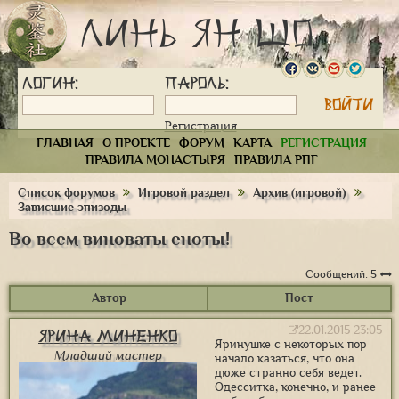
Линь Ян Шо
Логин:
Пароль:
Регистрация
ГЛАВНАЯ
О ПРОЕКТЕ
ФОРУМ
КАРТА
РЕГИСТРАЦИЯ
ПРАВИЛА МОНАСТЫРЯ
ПРАВИЛА РПГ
Список форумов
Игровой раздел
Архив (игровой)
Зависшие эпизоды
Во всем виноваты еноты!
Сообщений: 5
Автор
Пост
22.01.2015 23:05
Ярина Миненко
Яринушке с некоторых пор
Младший мастер
начало казаться, что она
дюже странно себя ведет.
Одесситка, конечно, и ранее