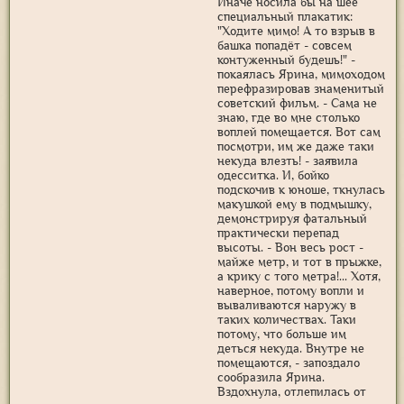
Иначе носила бы на шее
специальный плакатик:
"Ходите мимо! А то взрыв в
башка попадёт - совсем
контуженный будешь!" -
покаялась Ярина, мимоходом
перефразировав знаменитый
советский фильм. - Сама не
знаю, где во мне столько
воплей помещается. Вот сам
посмотри, им же даже таки
некуда влезть! - заявила
одесситка. И, бойко
подскочив к юноше, ткнулась
макушкой ему в подмышку,
демонстрируя фатальный
практически перепад
высоты. - Вон весь рост -
майже метр, и тот в прыжке,
а крику с того метра!... Хотя,
наверное, потому вопли и
вываливаются наружу в
таких количествах. Таки
потому, что больше им
деться некуда. Внутре не
помещаются, - запоздало
сообразила Ярина.
Вздохнула, отлепилась от