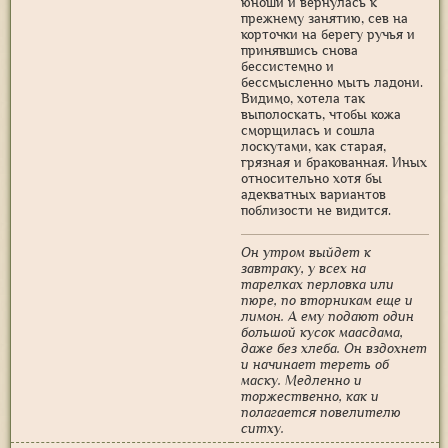
юноши и вернулась к
прежнему занятию, сев на
корточки на берегу ручья и
принявшись снова
бессистемно и
бессмысленно мыть ладони.
Видимо, хотела так
выполоскать, чтобы кожа
сморщилась и сошла
лоскутами, как старая,
грязная и бракованная. Иных
относительно хотя бы
адекватных вариантов
поблизости не видится.
Он утром выйдет к
завтраку, у всех на
тарелках перловка или
пюре, по вторникам еще и
лимон. А ему подают один
большой кусок маасдама,
даже без хлеба. Он вздохнет
и начинает тереть об
маску. Медленно и
торжественно, как и
полагается повелителю
ситху.