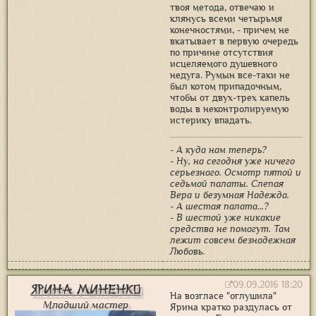
твоя метода, отвечаю и
клянусь всеми четырьмя
конечностями, - причем не
вкатывает в первую очередь
по причине отсутствия
исцеляемого душевного
недуга. Румын все-таки не
был котом припадочным,
чтобы от двух-трех капель
воды в неконтролируемую
истерику впадать.
- А куда нам теперь?
- Ну, на сегодня уже ничего
серьезного. Осмотр пятой и
седьмой палаты. Слепая
Вера и безумная Надежда.
- А шестая палата...?
- В шестой уже никакие
средства не помогут. Там
лежит совсем безнадежная
Любовь.
09.09.2016 18:20
Ярина Миненко
На возгласе "оглушила"
Младший мастер
Ярина кратко раздулась от