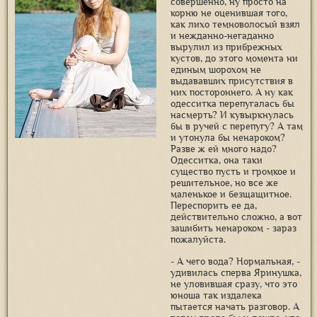
совершенно, ну просто на
корню не оценившая того,
как лихо темноволосый взял
и нежданно-негаданно
вырулил из прибрежных
кустов, до этого момента ни
единым шорохом не
выдававших присутствия в
них постороннего. А ну как
одесситка перепугалась бы
насмерть? И кувыркнулась
бы в ручей с перепугу? А там
и утонула бы ненароком?
Разве ж ей много надо?
Одесситка, она таки
существо пусть и громкое и
решительное, но все же
маленькое и безщащитное.
Переспорить ее да,
действительно сложно, а вот
зашибить ненароком - зараз
пожалуйста.
- А чего вода? Нормальная, -
удивилась сперва Яринушка,
не уловившая сразу, что это
юноша так издалека
пытается начать разговор. А