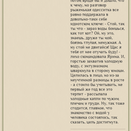
потом вроде бы и дошло, что
к чему, но разговор
рыженькая одесситка все
равно поддержала в
довольно-таки себе
идиотском ключе: - Стой, так
ты что - зараз воды боишься,
как тот кот? Ой, ну это,
знаешь, друже ты мой,
боязнь глупая, ненужная. А
ну стой не двигайся! Щас я
тебя от нее отучать буду! -
лихо скомандовала Ярина. И,
горстью захватив холодную
воду, с энтузиазмом
шваркнула в сторону юноши.
Целилась в лицо, но из-за
неучтенной разницы в росте
- а стоило бы учитывать, не
первый же год все это
терпит - рассыпала
холодные капли по чужим
плечам и груди. Ну, так тоже
сгодится, главное, что
знакомство с водой у
человека состоялось, так
сказать, цель достигнута.