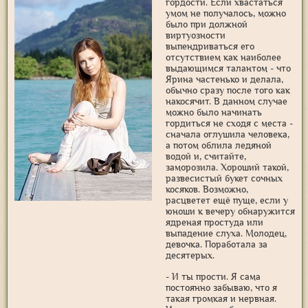
гордости. Если хвастаться
умом не получалось, можно
было при должной
виртуозности
выпендриваться его
отсутствием как наиболее
выдающимся талантом - что
Ярина частенько и делала,
обычно сразу после того как
накосячит. В данном случае
можно было начинать
гордиться не сходя с места -
сначала оглушила человека,
а потом облила ледяной
водой и, считайте,
заморозила. Хороший такой,
развесистый букет сочных
косяков. Возможно,
расцветет ещё пуще, если у
юноши к вечеру обнаружится
ядреная простуда или
выпадение слуха. Молодец,
девочка. Поработала за
десятерых.
- И ты прости. Я сама
постоянно забываю, что я
такая громкая и нервная.