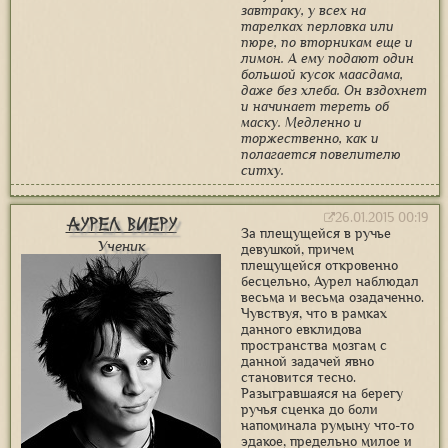
завтраку, у всех на
тарелках перловка или
пюре, по вторникам еще и
лимон. А ему подают один
большой кусок маасдама,
даже без хлеба. Он вздохнет
и начинает тереть об
маску. Медленно и
торжественно, как и
полагается повелителю
ситху.
26.01.2015 00:19
Аурел Виеру
За плещущейся в ручье
Ученик
девушкой, причем
плещущейся откровенно
бесцельно, Аурел наблюдал
весьма и весьма озадаченно.
Чувствуя, что в рамках
данного евклидова
пространства мозгам с
данной задачей явно
становится тесно.
Разыгравшаяся на берегу
ручья сценка до боли
напоминала румыну что-то
эдакое, предельно милое и