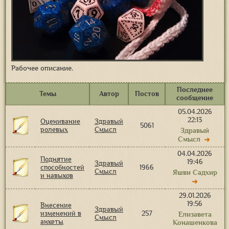
Рабочее описание.
Последнее
Темы
Автор
Постов
сообщение
05.04.2026
22:13
Оценивание
Здравый
5061
ролевых
Смысл
Здравый
Смысл
➜
04.04.2026
Поднятие
19:46
Здравый
способностей
1966
Смысл
Яшви Садхир
и навыков
➜
29.01.2026
19:56
Внесение
Здравый
изменений в
257
Елизавета
Смысл
анкеты
Конашенкова