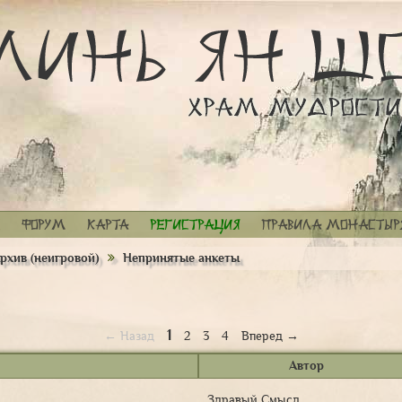
Форум
Карта
Регистрация
Правила монастыр
рхив (неигровой)
Непринятые анкеты
1
← Назад
2
3
4
Вперед →
Автор
Здравый Смысл