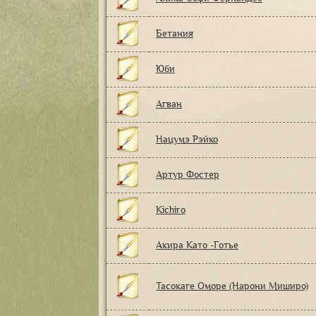
Бетания
Юби
Агван
Нацумэ Рэйко
Артур Фостер
Kichiro
Акира Като -Готье
Тасокаге Оморе (Нарони Миширо)