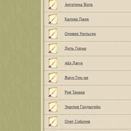
Ангелина Волк
Калико Джек
Оливер Нильсен
Дель Гормо
Абэ Джун
Яшуо Гин-ме
Рея Танака
Эмилия Голдштейн
Олег Соболев