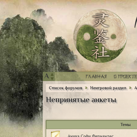
▲
A
Главная
О проекте
▼
Список форумов
Неигровой раздел
А
Непринятые анкеты
Темы
Аника Софи Фернандес