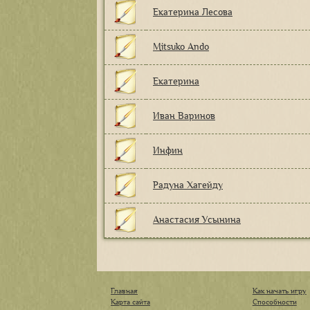
Екатерина Лесова
Mitsuko Ando
Екатерина
Иван Варинов
Инфин
Радуна Хагейду
Анастасия Усынина
Главная
Как начать игру
Карта сайта
Способности