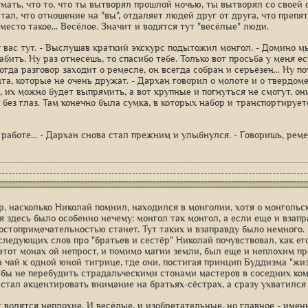
умать, что то, что ты вытворял прошлой ночью, ты вытворял со своей 
итал, что отношение на "вы", отдаляет людей друг от друга, что преп
место такое... Весёлое. Значит и водятся тут "весёлые" люди.
у вас тут. - Выслушав краткий экскурс подытожил монгол. - Домино м
бить. Ну раз отнесёшь, то спасибо тебе. Только вот просьба у меня ес
огда разговор заходит о ремесле, он всегда собран и серьёзен... Ну п
та, которые не очень дружат. - Дархан говорил о молоте и о твердоме
, их можно будет выпрямить, а вот крупные и погнуться не смогут, он
 без глаз. Там конечно была сумка, в которых набор и транспортирует
 работе... - Дархан снова стал прежним и улыбнулся. - Говоришь, рем
р, насколько Николай помнил, находился в монголии, хотя о монгольс
я здесь было особенно нечему: монгол так монгол, а если еще и взапр
остопримечательностью станет. Тут таких и взаправду было немного.
 следующих слов про "братьев и сестёр" Николай почувствовал, как е
 этот монах ой непрост, и помимо магии земли, был еще и неплохим 
а чай к одной юной тигрице, где они, постигая принцип Буддизма "жи
абы не перебудить страдальческими стонами мастеров в соседних ком
 стал акцентировать внимание на братьях-сёстрах, а сразу ухватился
т водятся неплохие. И весёлые, и изобретательные, но главное - имен