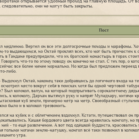
 воротами открывается удобный проход на главную площадь. От в
, следовательно, они не могут быть закрыты.
Пост
л медленно. Вертел он все эти долгосрочные походы и марафоны. Хо
ем-то выдающимся, но Октай проклял всех, кто мог быть причастен к 
ь в Гандане предупредили, что их братский монастырь в горах стоит, 
. Говорить что-то по этому поводу он конечно не стал. С тех пор, о к
, сейчас все более менее нормально. Но когда был предложен переезд 
то-либо.
.. - Выдохнул Октай, наконец таки добравшись до логичного входа на
н осмотрел место вокруг себя в поисках хотя бы одной чертовой табур
? Был колокол, валун, на который подпрыгивать сорокалетнему дядьк
ись, к колоколу, Дархан вытянул руку и напряг Муладхару, нитями к
вытаскивая куб земли, примерно метр на метр. Своеобразный стульчик
жно было и в колокол трезвонить.
елся на кубик и с облегчением вздохнул. Кстати, путешествовал он п
докапывались. Кашая бордового цвета всегда нравилась монголу, но пр
в ней - то ещё развлечение. А вот под одёшкой буддиста, красовались
я голыми ногами землю-матушку, монгол всё таки позвонил в колокол
рашнего утра.