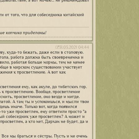
удовольствие, а вот ночью... не рекомендовал
и от того, что для собеседника китайский
ше копчика приделаны!
31.03.2021 04:44
ву, куда-то бежать, даже если в столовую.
гола, работа должна быть своевременна и
авило, работая больше нормы, тем не менее
вообще в мирском существовании участвует
ижения к просветлению. А вот как
светления ему, как акуле, до тибетских гор.
ть к просветлению. Вообще, просветление
нить, просветление, оно везде и нигде.
патой. А там ты и успокоишься, и мысли твои
дешь иначе. Только вот, когда появился
о-то уже просветлен, ему ответили просто "а
вый собеседник уже просветлен? А может и
просветлен, а кто нет, Дархан не будет, да и
? Все мы браться и сёстры. Пусть и не очень