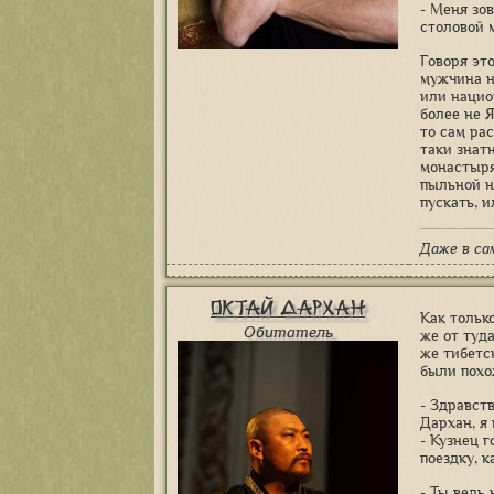
- Меня зо
столовой м
Говоря эт
мужчина н
или национ
более не Я
то сам ра
таки знат
монастыря
пыльной н
пускать, и
Даже в са
Октай Дархан
Как тольк
Обитатель
же от туд
же тибетс
были похо
- Здравст
Дархан, я
- Кузнец 
поездку, к
- Ты ведь