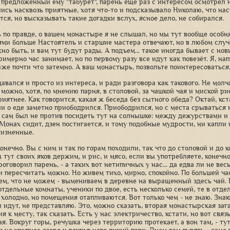
 предложенный ему "табурет", парень еще раз с интересом осмотрел 
ись насквозь приятные, хотя что-то и подсказывало Николаю, что на
тся, но высказывать такие догадки вслух, ясное дело, не собирался.
ь по правде, о вашем монастыре я не слышал, но мы тут вообще особн
ми больше Настоятель и старшие мастера отвечают, но в любом случа
но быть, и вам тут будут рады. А подъем... такое иногда бывает с нов
римерно час занимает, но по первому разу все идут как повезёт. Я, н
уже почти что затемно. А ваш монастырь, позвольте поинтересоваться
авался и просто из интереса, и ради разговора как такового. Не молч
можно, хотя, по мнению парня, в столовой, за чашкой чая и миской ри
иятнее. Как говорится, какая ж беседа без сытного обеда? Октай, кс
и о еде заметно приободрился. Приободрился, но с места срываться 
 сам был не против посидеть тут на солнышке: между дежурствами 
 Монах сидит, дзен постигается, и тому подобные мудрости, ни капли 
жизненные.
конечно. Вы с ним и так по горам походили, так что до столовой и до 
 тут своих яков держим, и рис, и мясо, если вы употребляете, конечно
оговорил парень, - а таких вот нетипичных у нас... да едва ли не ве
и пересчитать можно. Но живем тихо, мирно, спокойно. По большей ча
м, что не можем - вымениваем в деревне на выращенный здесь чай. В
отдельные комнаты, ученики по двое, есть несколько семей, те в отде
 холодно, но помещения отапливаются. Вот только чем - не знаю. Знаю
 идут, не представляю. Это, можно сказать, вторая монастырская зага
я к месту, так сказать. Есть у нас электричество, кстати, но вот связ
я. Вокруг горы, речушка через территорию протекает, а вон там, - ту