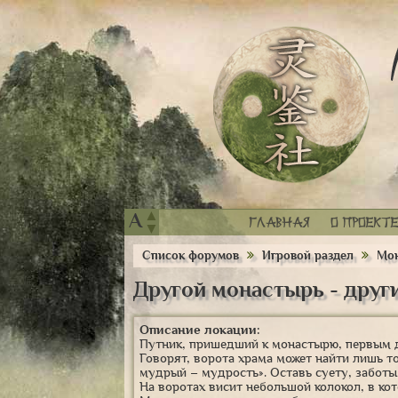
▲
A
Главная
О проекте
▼
Список форумов
Игровой раздел
Мон
Другой монастырь - други
Описание локации:
Путник, пришедший к монастырю, первым д
Говорят, ворота храма может найти лишь т
мудрый – мудрость». Оставь суету, заботы
На воротах висит небольшой колокол, в ко