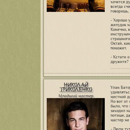
хочется д
всегда сч
говоришь, 
- Хорошо 
желудок на
Конечно, к
инструмен
страшного
Октай, как
поможет.
- Кстати о
дружите?
Николай
Улан Бато
Триколенко
удивлятьс
Младший мастер
местной д
Но вот от
было, что
заходил н
потише, д
мастер не
- Люди ту