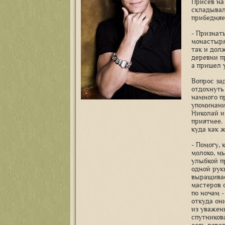
Присев на
складывал
прибедняе
- Признат
монастыря
так и долж
деревни п
а пришел 
Вопрос зад
отдохнуть 
намного пр
упоминани
Николай и
приятнее.
куда как 
- Помогу, 
молоко, мы
улыбкой пр
одной рук
выращивае
мастеров 
по ночам -
откуда они
из уважени
спутникова