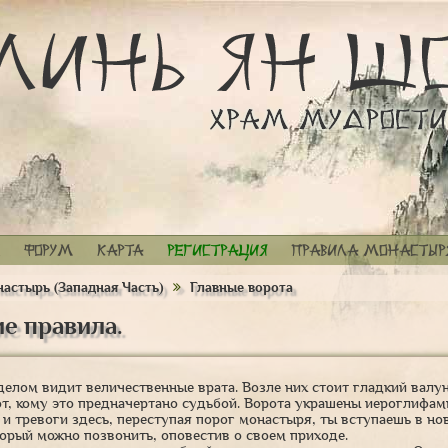
Форум
Карта
Регистрация
Правила монастыр
астырь (Западная Часть)
Главные ворота
е правила.
елом видит величественные врата. Возле них стоит гладкий валун
от, кому это предначертано судьбой. Ворота украшены иероглифа
 и тревоги здесь, переступая порог монастыря, ты вступаешь в но
торый можно позвонить, оповестив о своем приходе.