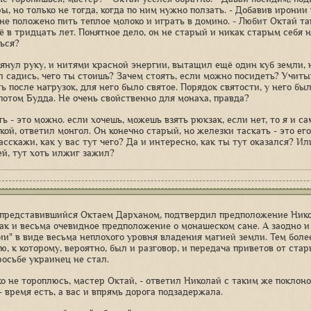
, но только не тогда, когда по ним нужно ползать. - Добавив иронии 
не положено пить теплое молоко и играть в домино. - Любит Октай та
ё в тридцать лет. Понятное дело, он не старый и никак старым себя н
ься?
янул руку, и нитями красной энергии, вытащил ещё один куб земли, 
л садись, чего ты стоишь? Зачем стоять, если можно посидеть? Учитыв
ь после нагрузок, для него было святое. Порядок святости, у него был
 потом Будда. Не очень свойственно для монаха, правда?
ть - это можно. если хочешь, можешь взять рюкзак, если нет, то я и сам
ой, ответил монгол. Он конечно старый, но железки таскать - это его 
расскажи, как у вас тут чего? Да и интересно, как ты тут оказался? 
й, тут хоть илжиг зажил?
представившийся Октаем Дарханом, подтвердил предположение Нико
как и весьма очевидное предположение о монашеском сане. А заодно 
ии" в виде весьма неплохого уровня владения магией земли. Тем боле
, к которому, вероятно, был и разговор, и передача приветов от стар
росьбе украинец не стал.
о не тороплюсь, мастер Октай, - ответил Николай с таким же поклоно
- время есть, а вас и впрямь дорога подзадержала.