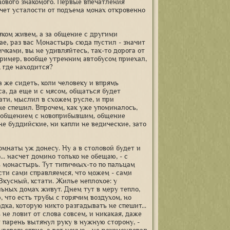
нового знакомого. Первые впечатления
счет усталости от подъема монах откровенно
яком живем, а за общение с другими
е, раз вас Монастырь сюда пустил - значит
ичками, вы не удивляйтесь, так-то дорога от
апример, вообще утренним автобусом приехал,
, где находится?
а же сидеть, коли человеку и впрямь
са, да еще и с мясом, общаться будет
тати, мыслил в схожем русле, и при
не спешил. Впрочем, как уже упоминалось,
и общением с новоприбывшим, общение
не буддийские, ни капли не ведические, зато
комнаты уж донесу. Ну а в столовой будет и
... насчет домино только не обещаю, - с
сь монастырь. Тут типичных-то по пальцам
сти сами справляемся, что можем - сами
кусный, кстати. Жилье неплохое: у
льных домах живут. Днем тут в меру тепло,
, что есть трубы с горячим воздухом, но
дка, которую никто разгадывать не спешит...
ь не ловит от слова совсем, и никакая, даже
т парень вытянул руку в нужную сторону, -