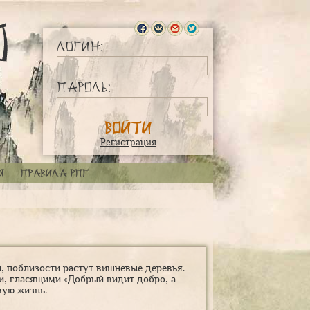
Логин:
Пароль:
Регистрация
я
Правила РПГ
, поблизости растут вишневые деревья.
ми, гласящими «Добрый видит добро, а
вую жизнь.