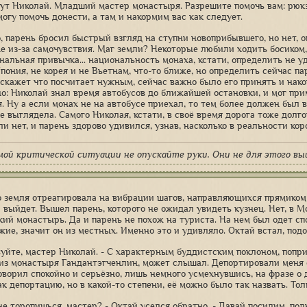
вут Николай. Младший мастер монастыря. Разрешите помочь вам: рюкза
огу помочь донести, а там и накормим вас как следует.
о, парень бросил быстрый взгляд на ступни новоприбывшего, но нет, о
е из-за самочувствия. Маг земли? Некоторые любили ходить босиком, 
альная привычка... национальность монаха, кстати, определить не уда
пония, не корея и не Вьетнам, что-то ближе, но определить сейчас па
сскажет что посчитает нужным, сейчас важно было его принять и нако
но: Николай знал время автобусов до ближайшей остановки, и мог при
. Ну а если монах не на автобусе приехал, то тем более должен был 
е выглядела. Самого Николая, кстати, в своё время дорога тоже долго
ли нет, и парень здорово удивился, узнав, насколько в реальности кор
мой критической ситуации не опускайте руки. Они не для этого вы
о земля отреагировала на вибрации шагов, направляющихся прямиком 
а выйдет. Вышел парень, которого не ожидал увидеть кузнец. Нет, в 
кий монастырь. Да и парень не похож на туриста. На нем был одет с
жие, значит он из местных. Именно это и удивляло. Октай встал, под
вуйте, мастер Николай. - С характерным буддистским поклоном, попри
 из монастыря Гандантэгченлин, может слышал. Депортировали меня сю
говорил спокойно и серьёзно, лишь немного усмехнувшись, на фразе о
ак депортацию, но в какой-то степени, её можно было так назвать. Тол
 не торопишься, мастер? - Октай уселся обратно. - Давай посидим, по