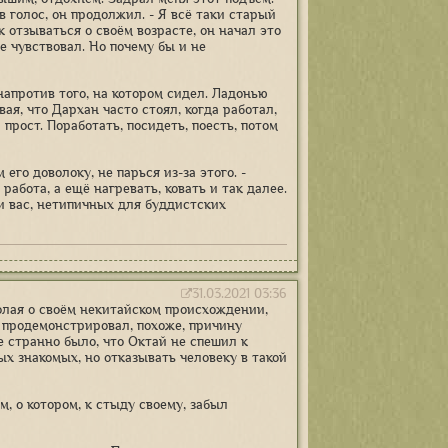
в голос, он продолжил. - Я всё таки старый
к отзываться о своём возрасте, он начал это
е чувствовал. Но почему бы и не
напротив того, на котором сидел. Ладонью
ая, что Дархан часто стоял, когда работал,
 прост. Поработать, посидеть, поесть, потом
 его доволоку, не парься из-за этого. -
работа, а ещё нагревать, ковать и так далее.
Или вас, нетипичных для буддистских
31.03.2021 03:36
лая о своём некитайском происхождении,
и продемонстрировал, похоже, причину
е странно было, что Октай не спешил к
ых знакомых, но отказывать человеку в такой
м, о котором, к стыду своему, забыл