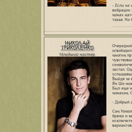
- Если не
вибрации 
монах мате
такая. Но
Николай
Очередной
Триколенко
освободилс
Младший мастер
многим пр
чувствова
символиче
застал. Од
услышавше
Выйдя за 
Ян Шо мож
Был еще н
монахом. 
- Добрый 
Сам Никол
брюки и к
исключите
вариантов