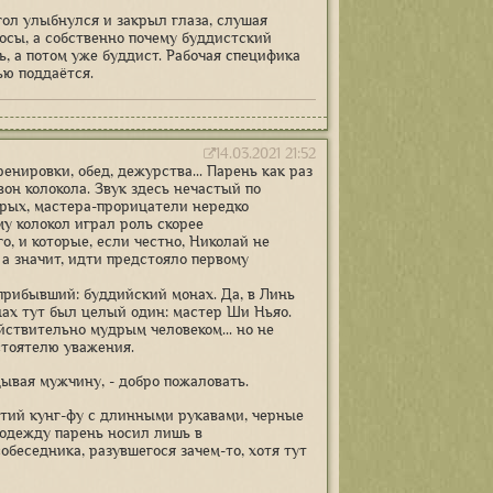
гол улыбнулся и закрыл глаза, слушая
росы, а собственно почему буддистский
ь, а потом уже буддист. Рабочая специфика
ью поддаётся.
14.03.2021 21:52
енировки, обед, дежурства... Парень как раз
вон колокола. Звук здесь нечастый по
орых, мастера-прорицатели нередко
у колокол играл роль скорее
о, и которые, если честно, Николай не
, а значит, идти предстояло первому
прибывший: буддийский монах. Да, в Линь
нах тут был целый один: мастер Ши Ньяо.
йствительно мудрым человеком... но не
стоятелю уважения.
дывая мужчину, - добро пожаловать.
ятий кунг-фу с длинными рукавами, черные
 одежду парень носил лишь в
обеседника, разувшегося зачем-то, хотя тут