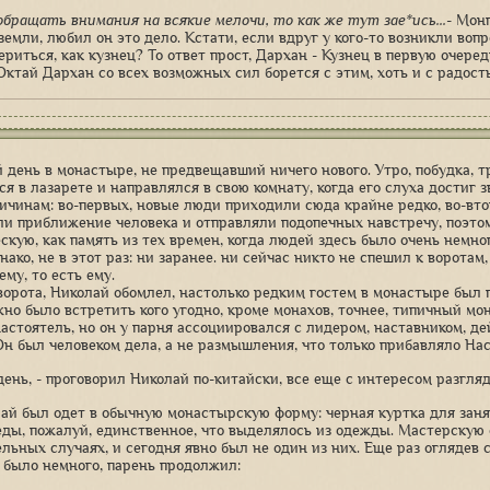
 обращать внимания на всякие мелочи, то как же тут зае*ись...
- Мон
земли, любил он это дело. Кстати, если вдруг у кого-то возникли воп
риться, как кузнец? То ответ прост, Дархан - Кузнец в первую очеред
 Октай Дархан со всех возможных сил борется с этим, хоть и с радост
 день в монастыре, не предвещавший ничего нового. Утро, побудка, тр
я в лазарете и направлялся в свою комнату, когда его слуха достиг з
ичинам: во-первых, новые люди приходили сюда крайне редко, во-вт
ли приближение человека и отправляли подопечных навстречу, поэтом
скую, как память из тех времен, когда людей здесь было очень немног
нако, не в этот раз: ни заранее. ни сейчас никто не спешил к воротам
му, то есть ему.
ворота, Николай обомлел, настолько редким гостем в монастыре был 
но было встретить кого угодно, кроме монахов, точнее, типичный мо
астоятель, но он у парня ассоциировался с лидером, наставником, де
Он был человеком дела, а не размышления, что только прибавляло На
день, - проговорил Николай по-китайски, все еще с интересом разгля
ай был одет в обычную монастырскую форму: черная куртка для зан
еды, пожалуй, единственное, что выделялось из одежды. Мастерскую
льных случаях, и сегодня явно был не один из них. Еще раз оглядев с
 было немного, парень продолжил: