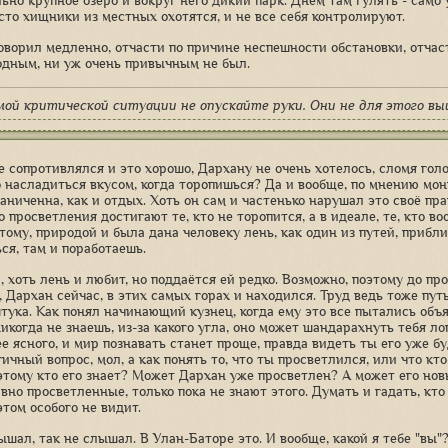
ьно крупное озеро и вокруг него дикий парк. Днем там гулять - само 
асто хищники из местных охотятся, и не все себя контролируют.
оворил медленно, отчасти по причине неспешности обстановки, отчаст
одным, ни уж очень привычным не был.
мой критической ситуации не опускайте руки. Они не для этого вы
е сопротивлялся и это хорошо, Дархану не очень хотелось, сломя голо
 насладиться вкусом, когда торопишься? Да и вообще, по мнению мон
раниченна, как и отдых. Хоть он сам и частенько нарушал это своё пр
о просветления достигают те, кто не торопится, а в идеале, те, кто 
этому, природой и была дана человеку лень, как один из путей, прибл
ся, там и поработаешь.
 хоть лень и любит, но поддаётся ей редко. Возможно, поэтому до про
т, Дархан сейчас, в этих самых горах и находился. Труд ведь тоже пу
тука. Как понял начинающий кузнец, когда ему это все пытались объяс
икогда не знаешь, из-за какого угла, оно может шандарахнуть тебя ло
е ясного, и мир познавать станет проще, правда видеть ты его уже бу
ичный вопрос, мол, а как понять то, что ты просветлился, или что кт
оэтому кто его знает? Может Дархан уже просветлен? А может его но
вно просветленные, только пока не знают этого. Думать и гадать, кто 
этом особого не видит.
ышал, так не слышал. В Улан-Баторе это. И вообще, какой я тебе "вы"