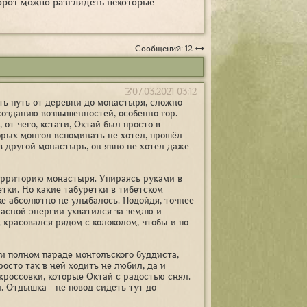
орот можно разглядеть некоторые
Сообщений: 12
07.03.2021 03:12
ть путь от деревни до монастыря, сложно
созданию возвышенностей, особенно гор.
от чего, кстати, Октай был просто в
оторых монгол вспоминать не хотел, прошёл
в другой монастырь, он явно не хотел даже
 территорию монастыря. Упираясь руками в
етки. Но какие табуретки в тибетском
е абсолютно не улыбалось. Подойдя, точнее
расной энергии ухватился за землю и
 красовался рядом с колоколом, чтобы и по
ри полном параде монгольского буддиста,
осто так в ней ходить не любил, да и
 кроссовки, которые Октай с радостью снял.
. Отдышка - не повод сидеть тут до