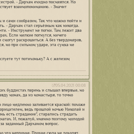
сестрой. - Дархан ехидно посмеялся. Но
ятствует взаимопониманию. - Значит
ы и сами сообразим. Так что можно пойти и
ть. - Дархан стал серьёзным как никогда.
очти. - Инструмент не погни. Там лежит два
рах. Если мелкие погнутся, ничего
и смогут раскрошиться. А без твердомеров,
ся, но при сильном ударе, эта сумка не
еслуете тут потихоньку? А с железом
05.04.2021 00:08
ких буддистах парень и слышал впервые, но
авду монах, да из монастыря, то точно
го лицо медленно заливается краской: похоже
прорицателем, ведь прошлой ночью Николай и
знь есть страдание", старались страдать
натах. И, пожалуй, именно поэтому молодой
 за заданный Дарханом вопрос.
но что неплохие. Плохие сюда не доходят.