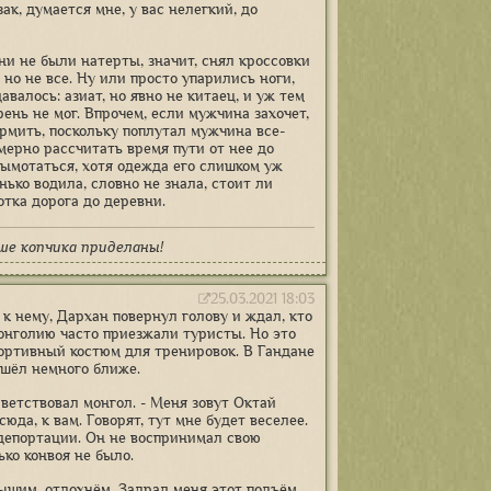
к, думается мне, у вас нелегкий, до
ни не были натерты, значит, снял кроссовки
но не все. Ну или просто упарились ноги,
валось: азиат, но явно не китаец, и уж тем
рень не мог. Впрочем, если мужчина захочет,
рмить, поскольку поплутал мужчина все-
мерно рассчитать время пути от нее до
вымотаться, хотя одежда его слишком уж
нько водила, словно не знала, стоит ли
отка дорога до деревни.
ше копчика приделаны!
25.03.2021 18:03
к нему, Дархан повернул голову и ждал, кто
Монголию часто приезжали туристы. Но это
портивный костюм для тренировок. В Гандане
ошёл немного ближе.
ветствовал монгол. - Меня зовут Октай
да, к вам. Говорят, тут мне будет веселее.
 депортации. Он не воспринимал свою
ько конвоя не было.
дышим, отдохнём. Задрал меня этот подъём.