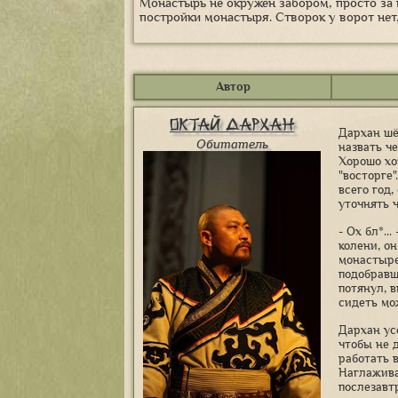
Монастырь не окружен забором, просто за
постройки монастыря. Створок у ворот нет
Автор
Октай Дархан
Дархан шё
Обитатель
назвать ч
Хорошо хот
"восторге"
всего год
уточнять ч
- Ох бл*.
колени, о
монастыре
подобравш
потянул, 
сидеть мо
Дархан ус
чтобы не 
работать 
Наглажива
послезавт