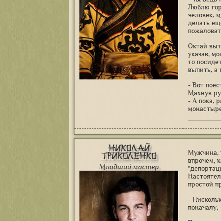
Люблю горы
человек, м
делать ещ
пожаловат
Октай выт
указав, мо
то посидет
выпить, а
- Вот поес
Махнув рук
- А пока, 
монастыре
Николай
Мужчина, 
Триколенко
впрочем, 
Младший мастер
"депортац
Настоятелю
простой п
- Нискольк
поначалу, 