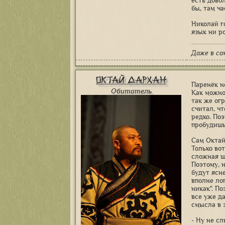
есть довол
бы, там ч
Николай г
язык ни р
Даже в са
Октай Дархан
Паренёк н
Обитатель
Как можно
так же ог
считал, чт
редко. По
пробудишь
Сам Октай,
Только во
сложная ш
Поэтому, н
будут ясне
вполне лог
никак". П
все уже да
смысла в 
- Ну не сл