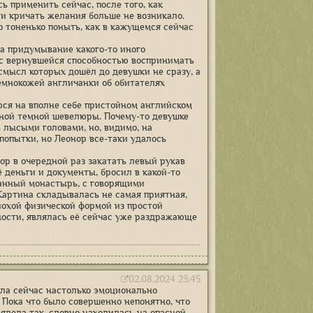
ь применить сейчас, после того, как
 и кричать желания больше не возникало.
о тоненько поныть, как в кажущемся сейчас
на придумывание какого-то иного
 с вернувшейся способностью воспринимать
 смысл которых дошёл до девушки не сразу, а
емнокожей англичанки об обитателях
ся на вполне себе пристойном английском
чной темной шевелюры. Почему-то девушке
 лысыми головами, но, видимо, на
 попытки, но Леонор все-таки удалось
р в очередной раз закатать левый рукав
 деньги и документы, бросил в какой-то
ранный монастырь, с говорящими
артина складывалась не самая приятная,
лохой физической формой из простой
ности, являлась её сейчас уже раздражающе
02.08.2024 23:45
ла сейчас настолько эмоционально
 Пока что было совершенно непонятно, что
лядела так, словно находилась на опасной