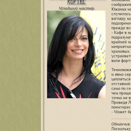
Кортес
соображен
Младший мастер
Южанка не
случилось
взгляду м
подозрени
прежде вс
- Кофе в 
подразуме
крайней м
неприятно
храмовых 
устраивать
воля форт
Темнокожа
и явно се
цепляться
отставной 
само по с
чем проще
точно не 
Приведя Л
поинтерес
- Может б
Обманчив 
Поскольку