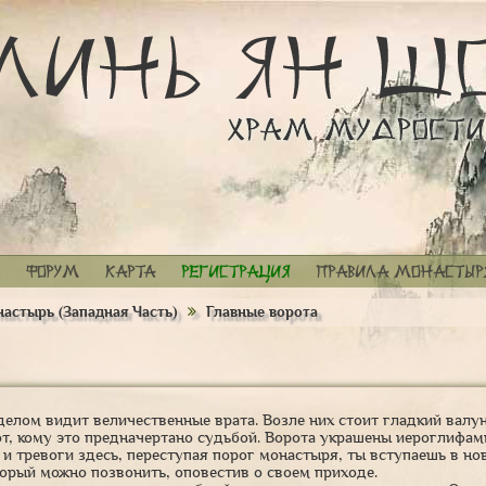
Форум
Карта
Регистрация
Правила монастыр
астырь (Западная Часть)
Главные ворота
елом видит величественные врата. Возле них стоит гладкий валун
от, кому это предначертано судьбой. Ворота украшены иероглифа
 и тревоги здесь, переступая порог монастыря, ты вступаешь в но
торый можно позвонить, оповестив о своем приходе.