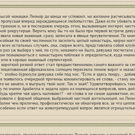
лысой монашки Леонор до конца не успокоил, но желание расчесыват
, пропуская вперед зарождающееся любопытство. Даже если убивать в
странное и, не в последнюю очередь этим, вызывающее интерес месте
ой рекрутерше. Верить кому бы то ни было при первой встрече девуш
азвала новая знакомая, сразу записала в явные преувеличения. По мн
особная по своей численности заселить целый монастырь, мирно могл
о всех остальных случаях, она, скорее всего, представляла собой клу
Но раз уж выбора у неё, по сути, никакого не было, девушка посчитал
ие познакомиться с монастырем поближе и определиться, куда именно
 или в хорошо знакомый серпентарий.
 - короткий резкий ответ стал предшественником самого важного за 
 поцелованная африканским солнцем пересекла линию ворот и оказал
"- злобно буркнула девушка себе под нос. "Если я здесь помру, - доба
е появилось очередной причины комментировать её слова, - стану зом
то не заняло, и выгрызу твой мозг. Так и знай". Удовлетворившись т
у по имени Арабелла и задала один из имеющихся вопросов, коих дей
будь крепче чая здесь наливают? - её слова и не самое адекватное, е
ровали с формой общения, выбранной местной жительницей, но Леоно
 более чем прилично, профилактически не обматерив все, за что цепля
особенно если ответ на животрепещущий вопрос являлся отрицатель
сравнивать представившуюся именем Леонор девушку с пантерой был