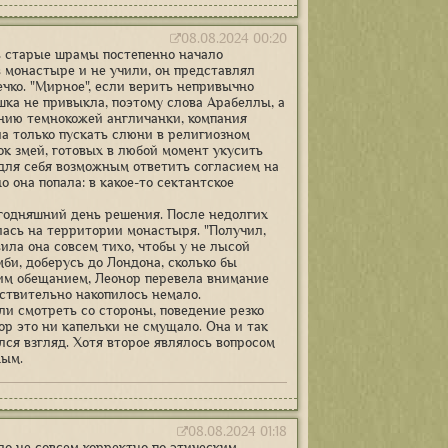
08.08.2024 00:20
ь старые шрамы постепенно начало
 монастыре и не учили, он представлял
чко. "Мирное", если верить непривычно
ка не привыкла, поэтому слова Арабеллы, а
ению темнокожей англичанки, компания
а только пускать слюни в религиозном
бок змей, готовых в любой момент укусить
а для себя возможным ответить согласием на
 она попала: в какое-то сектантское
сегодняшний день решения. После недолгих
ась на территории монастыря. "Получил,
вила она совсем тихо, чтобы у не лысой
би, доберусь до Лондона, сколько бы
аким обещанием, Леонор перевела внимание
ствительно накопилось немало.
сли смотреть со стороны, поведение резко
р это ни капельки не смущало. Она и так
лся взгляд. Хотя второе являлось вопросом
ным.
08.08.2024 01:18
о не совсем корректно по этическим