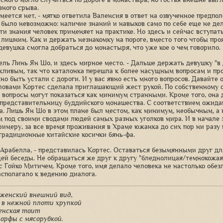
вного срыва.
зумеется нет, - мягко ответила Валенсия в ответ на озвученное пред
 было невозможно: наличие знаний и навыков само по себе еще не дел
 эти знания человек применяет на практике. Но здесь и сейчас вступ
 лишним. Как и держать незнакомку на пороге, вместо того чтобы пр
 девушка смогла добраться до монастыря, что уже кое о чем говорило.
тель Линь Ян Шо, и здесь мирное место. - Дальше держать девушку "в 
жливым, так что каталонка перешла к более насущным вопросам и про
но быть устали с дороги. И у вас явно есть много вопросов. Давайте 
ловами Кортес сделала приглашающий жест рукой. По собственному о
 вопросы могут показаться как минимум странными. Кроме того, она 
представительницу буддийского монашества. С соответствием ожидан
а. Лишь Ян Шо в этом плане был местом, как минимум, необычным, а 
 под своими сводами людей самых разных уголков мира. И в начале э
примеру, за все время проживания в Храме южанка до сих пор ни разу
традиционные китайские косички бянь-фа.
 Арабелла, - представилась Кортес. Оставаться безымянными друг д
ей беседы. Не обращаться же друг к другу "бледнолицая/темнокожая 
с Гойко Митичем. Кроме того, имя делало человека не настолько обез
асполагало к ведению диалога.
женский внешний вид,
 в нежной плоти хрупкой
енская таит
арфы с мясорубкой.