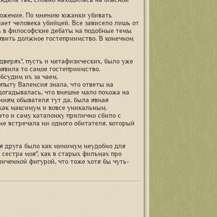
положение. По мнению южанки убивать
ает человека убийцей. Все зависело лишь от
ать в философские дебаты на подобные темы
оявить должное гостеприимство. В конечном
дверях", пусть и метафизических, было уже
явила то самое гостеприимство.
обсудим их за чаем.
пыту Валенсия знала, что ответы на
догадывалась, что внешне мало похожа на
иям обывателя тут да, была явная
как максимум и вовсе уникальным.
то и саму каталонку прилично сбило с
 не встречала ни одного обитателя, который
ля друга было как минимум неудобно для
сестра моя", как в старых фильмах про
личенной фигурой, что тоже хотя бы чуть-