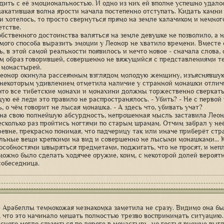
адить с её эмоциональностью. И одно из них ей вполне успешно удалос
накатившая волна ярости начала постепенно отступать. Кидать камни
 и хотелось, то просто свернуться прямо на земле калачиком и немног
етстве.
обственного достоинства валяться на земле девушке не позволило, а 
мого способа выразить эмоции у Леонор не хватило времени. Вместе
ь, в этой самой реальности появилось и нечто новое - сначала слова,
ам образ говорившей, совершенно не вяжущийся с представлениями т
 монастырей.
 Леонор окинула рассеянным взглядом молодую женщину, изъяснявшую
с некоторым удивлением отметила наличие у странной монашки отли
 что все тибетские монахи и монахини должны торжественно сверкать
ую её леди это правило не распространялось. - Убить? - Не с первой
, о чём говорит не лысая монашка. - А здесь что, убивать учат?
на свою полнейшую абсурдность, непрошенная мысль заставила Леоно
есколько раз пройтись ногтями по старым шрамам. Отчим забрал у неё
ревне, прекрасно понимая, что падчерицу так или иначе приберёт ст
льные вещи крепкими на вид и совершенно не лысыми монашками... К
пособностями швыряться предметами, поджигать, что не просят, и неп
можно было сделать ходячее оружие, коим, с некоторой долей вероят
собеседница.
 Арабеллы темнокожая незнакомка заметила не сразу. Видимо она бы
, что это начинало мешать полностью трезво воспринимать ситуацию.
асного могло случиться по дороге в монастырь, но гостья внешне выг