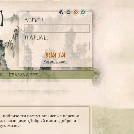
Логин:
Пароль:
Регистрация
я
Правила РПГ
, поблизости растут вишневые деревья.
ми, гласящими «Добрый видит добро, а
вую жизнь.