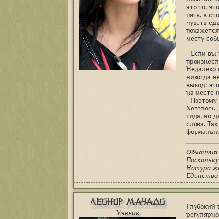
это то, ч
пять, в с
чувств ед
покажется
месту соб
- Если вы
произнесла
Недалеко 
никогда н
вывод: эт
на месте 
- Поэтому
Хотелось,
гида, но 
слова. Та
формально
Обманчив 
Поскольку
Натура ж
Единство 
Леонор Мачадо
Глубокий 
Ученик
регулярно