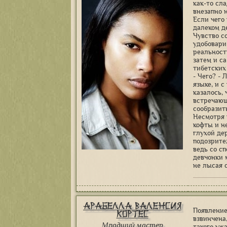
как-то сл
внезапно 
Если чего
далеком д
Чувство с
удобовари
реальност
затем и с
тибетских
- Чего? -
языке, и 
казалось,
встречающ
сообразить
Несмотря 
кофты и н
глухой де
подозрите
ведь со с
девчонки 
не лысая 
Арабелла Валенсия
Появление
Кортес
взвинчена
Младший мастер
такого уж