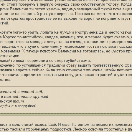
то ей стоит поберечь в первую очередь свою собственную голову. Когд
торону Валенсии вылетел камень, видимо запущенный рукой пока еще 
ва ли не на звериный рык уже перешла. Постояв на месте что-то окол
 на открытом пространстве ее на выходе из ворот не поприветствует
ытий.
 хотите кого-то убить, лопата не лучший инструмент, да и место казн
 Кортес по-английски, увидев, наконец, что, а вернее будет сказано,
от ворот стояла молодая девушка, на взгляд южанки лет примерно д
е видела, что в купе с наличием у темнокожей гостьи поклажи подс
о новенькая. К такому повороту Валенсия не готовилась, но быстро п
незнакомки.
 давайте пока повременим со смертоубийствами.
 конечно, по устоявшейся традиции сразу выдать приветственную фраз
девушка напротив сейчас была явно слишком взвинчена, чтобы полнос
к что сначала придется попытаться остудить накал страстей и уже то
стям.
женский внешний вид,
 в нежной плоти хрупкой
енская таит
арфы с мясорубкой.
вдох и медленный выдох. Ещё. И ещё. На одном из немногих полезных
стью таскали проблемных подростков, Леонор освоила простейшие д