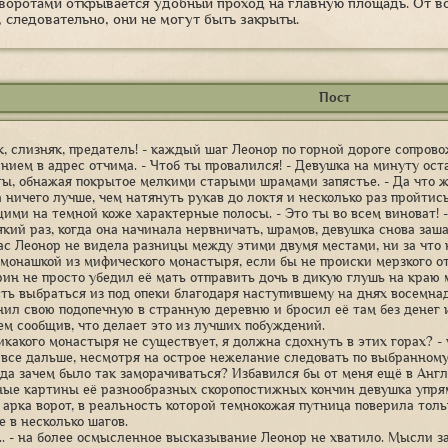
 воротами открывается удобный проход на главную площадь. От в
, следовательно, они не могут быть закрыты.
Пост
к, слизняк, предатель! - каждый шаг Леонор по горной дороге сопр
нием в адрес отчима. - Чтоб ты провалился! - Девушка на минуту ос
ты, обнажая покрытое мелкими старыми шрамами запястье. - Да что же
 ничего лучше, чем натянуть рукав до локтя и несколько раз пройтис
ими на темной коже характерные полосы. - Это ты во всем виноват!
сякий раз, когда она начинала нервничать, шрамов, девушка снова заш
час Леонор не видела разницы между этими двумя местами, ни за что 
 монашкой из мифического монастыря, если бы не происки мерзкого 
ин не просто убедил её мать отправить дочь в дикую глушь на краю 
ть выбраться из под опеки благодаря наступившему на днях восемна
нил свою подопечную в странную деревню и бросил её там без денег
ем сообщив, что делает это из лучших побуждений.
никакого монастыря не существует, я должна сдохнуть в этих горах? 
 все дальше, несмотря на острое нежелание следовать по выбранному 
гда зачем было так заморачиваться? Избавился бы от меня ещё в Англ
ые картины её разнообразных скоропостижных кончин девушка упрямо
 арка ворот, в реальность которой темнокожая путница поверила толь
е в несколько шагов.
... - на более осмысленное высказывание Леонор не хватило. Мысли 