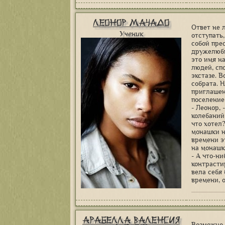
Леонор Мачадо
Ответ не 
Ученик
отступать
собой пре
дружелюбн
это имя н
людей, сп
экстазе. В
собрата. 
приглашен
поселение
- Леонор,
колебаний
что хотел?
монашки н
времени э
на монашк
- А что-ни
контрасти
вела себя
времени, 
Арабелла Валенсия
Возможно 