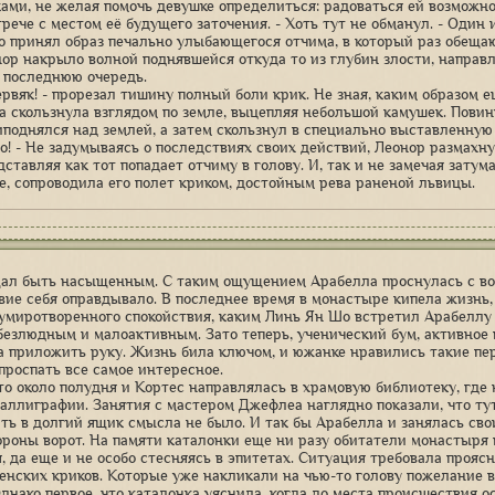
ами, не желая помочь девушке определиться: радоваться ей возможн
рече с местом её будущего заточения. - Хоть тут не обманул. - Один 
о принял образ печально улыбающегося отчима, в который раз обещающ
нор накрыло волной поднявшейся откуда то из глубин злости, направл
 последнюю очередь.
ервяк! - прорезал тишину полный боли крик. Не зная, каким образом 
а скользнула взглядом по земле, выцепляя небольшой камушек. Повин
иподнялся над землей, а затем скользнул в специально выставленную 
о! - Не задумываясь о последствиях своих действий, Леонор размахну
дставляя как тот попадает отчиму в голову. И, так и не замечая зату
е, сопроводила его полет криком, достойным рева раненой львицы.
ал быть насыщенным. С таким ощущением Арабелла проснулась с вос
вие себя оправдывало. В последнее время в монастыре кипела жизнь,
умиротворенного спокойствия, каким Линь Ян Шо встретил Арабеллу в
безлюдным и малоактивным. Зато теперь, ученический бум, активное 
а приложить руку. Жизнь била ключом, и южанке нравились такие пе
 проспать все самое интересное.
то около полудня и Кортес направлялась в храмовую библиотеку, где
каллиграфии. Занятия с мастером Джефлеа наглядно показали, что тут
ть в долгий ящик смысла не было. И так бы Арабелла и занялась св
ороны ворот. На памяти каталонки еще ни разу обитатели монастыря 
, да еще и не особо стесняясь в эпитетах. Ситуация требовала проясн
енских криков. Которые уже накликали на чью-то голову пожелание 
днако первое, что каталонка уяснила, когда до места происшествия ос