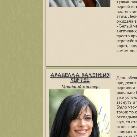
тушканчик
первой вст
постепенн
этим, Лео
ожидала в
- Белый ч
англичанк
просто пр
перерубил
ворот, пре
самом дел
Арабелла Валенсия
День обещ
Кортес
предчувст
Младший мастер
периодом 
довольно 
уже успел
заснуть и
Было что-
томик по 
откладыва
шум со ст
отношения
громких ж
лопатой. О