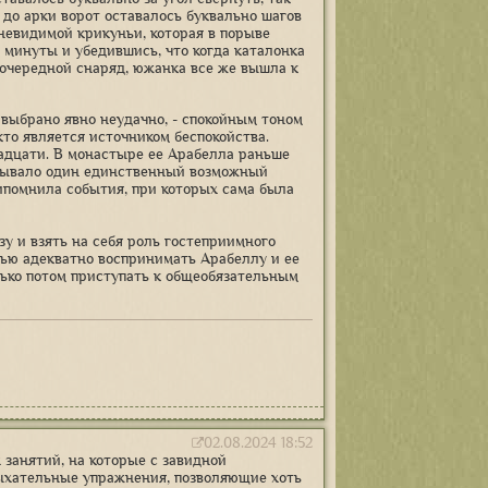
а до арки ворот оставалось буквально шагов
невидимой крикуньи, которая в порыве
о минуты и убедившись, что когда каталонка
 очередной снаряд, южанка все же вышла к
и выбрано явно неудачно, - спокойным тоном
 кто является источником беспокойства.
вадцати. В монастыре ее Арабелла раньше
казывало один единственный возможный
рипомнила события, при которых сама была
у и взять на себя роль гостеприимного
тью адекватно воспринимать Арабеллу и ее
лько потом приступать к общеобязательным
02.08.2024 18:52
 занятий, на которые с завидной
ыхательные упражнения, позволяющие хоть