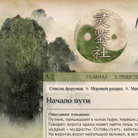
▲
A
Главная
О проекте
▼
Список форумов
Игровой раздел
Мон
Начало пути
Описание локации:
Путник, пришедший к монастырю, первым д
Говорят, ворота храма может найти лишь т
мудрый – мудрость». Оставь суету, заботы
На воротах висит небольшой колокол, в ко