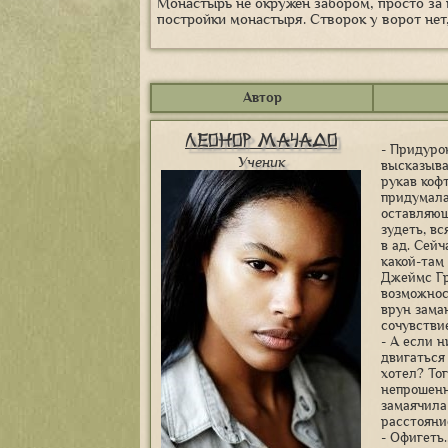
Монастырь не окружен забором, просто за
постройки монастыря. Створок у ворот нет
Автор
Леонор Мачадо
- Придуро
Ученик
высказыва
рукав коф
придумала
оставляющ
зудеть, в
в ад. Сей
какой-там
Джеймс Гр
возможнос
врун зама
сочувстви
- А если 
двигаться
хотел? То
непрошенн
замаячила
расстояни
- Офигеть