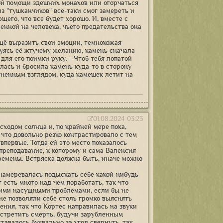
ой помощи здешних монахов или огорчаться
из "тушканчиков" всё-таки смог замереть и
его, что все будет хорошо. И, вместе с
енной на человека, чьего предательства она
ещё выразить свои эмоции, темнокожая
уясь её жгучему желанию, камень сначала
для его поимки руку. - Чтоб тебя лопатой
лась и бросила камень куда-то в сторону
маненным взглядом, куда камешек летит на
01.08.2024 03:23
ходом солнца и, по крайней мере пока,
 что довольно резко контрастировало с тем
первые. Тогда ей это место показалось
преподавание, к которому и сама Валенсия
ремены. Встряска должна быть, иначе можно
 намеревалась подыскать себе какой-нибудь
 есть много над чем поработать, так что
оими насущными проблемами, если бы не
не позволяли себе столь громко выяснять
ения, так что Кортес направилась на звуки
встретить смерть, будучи зарубленным
тавалось буквально за угол свернуть, так