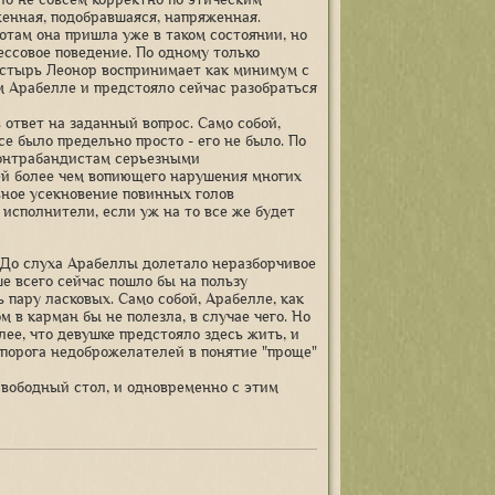
енная, подобравшаяся, напряженная.
ротам она пришла уже в таком состоянии, но
ессовое поведение. По одному только
настырь Леонор воспринимает как минимум с
м Арабелле и предстояло сейчас разобраться
 ответ на заданный вопрос. Само собой,
е было предельно просто - его не было. По
контрабандистам серьезными
ей более чем вопиющего нарушения многих
ьное усекновение повинных голов
 исполнители, если уж на то все же будет
. До слуха Арабеллы долетало неразборчивое
е всего сейчас пошло бы на пользу
 пару ласковых. Само собой, Арабелле, как
м в карман бы не полезла, в случае чего. Но
лее, что девушке предстояло здесь жить, и
 порога недоброжелателей в понятие "проще"
свободный стол, и одновременно с этим