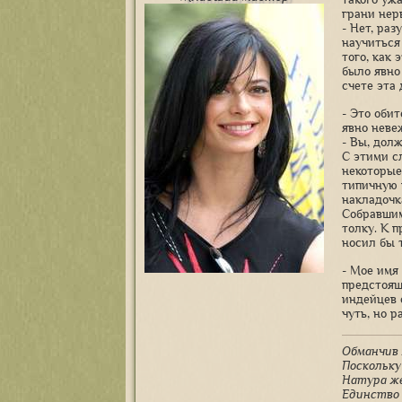
грани нер
- Нет, ра
научиться
того, как
было явно
счете эта
- Это оби
явно неве
- Вы, долж
С этими с
некоторые
типичную 
накладочк
Собравшим
толку. К 
носил бы 
- Мое имя
предстоящ
индейцев 
чуть, но р
Обманчив 
Поскольку
Натура ж
Единство 