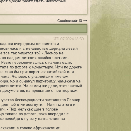
орот можно разглядеть некоторые
Сообщений: 10
31.07.2024 18:59
овождался очередным неприятным
тановилась и с ненавистью дернула левый
 всё так чешется то? - Леонор не
ь по следам детских ошибок ногтями,
 - Резко переключившись с начинающих
агала по дороге к монастырю. Или по дороге
не став бы притворяться китайской или
отчима. Человек с унылейшим именем
мира, но и обманул падчерицу, намекнув на
дцатилетию. На самом же деле, этот наглый
 и документов, на прощание с притворным
- чувство беспомощности заставляло Леонор
для неё отчимом пути. - Или ты этого и
ии. - Под мелькающие в голове
 топала по дороге, пока впереди не
ко подойдя к пункту назначения на
заскакали в голове африканскими