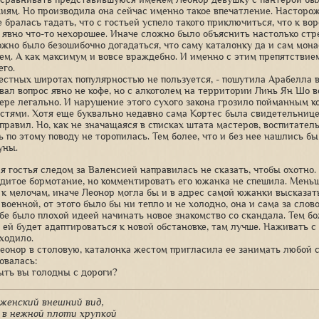
иям. Но производила она сейчас именно такое впечатление. Насторож
 бралась гадать, что с гостьей успело такого приключиться, что к во
 явно что-то нехорошее. Иначе сложно было объяснить настолько стр
ожно было безошибочно догадаться, что саму каталонку да и сам мо
ем. А как максимум и вовсе враждебно. И именно с этим препятствие
его.
местных широтах популярностью не пользуется, - пошутила Арабелла в
вал вопрос явно не кофе, но с алкоголем на территории Линь Ян Шо вс
ере легально. И нарушение этого сухого закона грозило пойманным 
стями. Хотя еще буквально недавно сама Кортес была свидетельниц
правил. Но, как не значащаяся в списках штата мастеров, воспитател
 по этому поводу не торопилась. Тем более, что и без нее нашлись бы
уны.
я гостья следом за Валенсией направилась не сказать, чтобы охотно
рдитое бормотание, но комментировать его южанка не спешила. Меньш
 к мелочам, иначе Леонор могла бы и в адрес самой южанки высказать
военной, от этого было бы ни тепло и не холодно, она и сама за слово
ебе было плохой идеей начинать новое знакомство со скандала. Тем бо
 ей будет адаптироваться к новой обстановке, там лучше. Наживать с
входило.
еонор в столовую, каталонка жестом пригласила ее занимать любой 
овалась:
ыть вы голодны с дороги?
женский внешний вид,
 в нежной плоти хрупкой