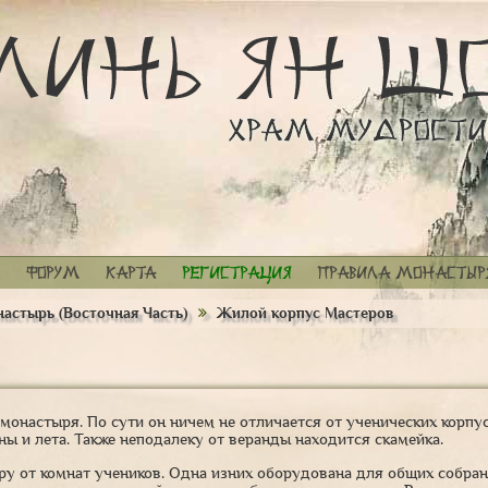
Форум
Карта
Регистрация
Правила монастыр
астырь (Восточная Часть)
Жилой корпус Мастеров
монастыря. По сути он ничем не отличается от ученических корпус
ы и лета. Также неподалеку от веранды находится скамейка.
у от комнат учеников. Одна изних оборудована для общих собран