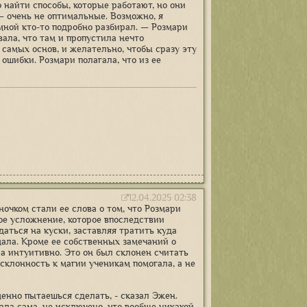
 найти способы, которые работают, но они
— очень не оптимальные. Возможно, я
 мной кто-то подробно разбирал. — Розмари
ала, что там и пропустила нечто
самых основ, и желательно, чтобы сразу эту
шибки. Розмари полагала, что из ее
12.04.2025 02:38
очком стали ее слова о том, что Розмари
ое усложнение, которое впоследствии
даться на куски, заставляя тратить куда
мала. Кроме ее собственных замечаний о
ла интуитивно. Это он был склонен считать
 склонность к магии ученикам помогала, а не
менно пытаешься сделать, - сказал Эжен.
вала сама, не исключено, что вообще никакой