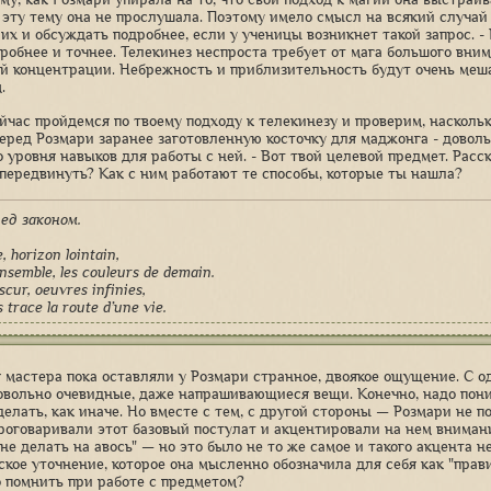
 эту тему она не прослушала. Поэтому имело смысл на всякий случа
 их и обсуждать подробнее, если у ученицы возникнет такой запрос. -
робнее и точнее. Телекинез неспроста требует от мага большого вни
й концентрации. Небрежность и приблизительность будут очень меша
.
ейчас пройдемся по твоему подходу к телекинезу и проверим, насколь
еред Розмари заранее заготовленную косточку для маджонга - доволь
о уровня навыков для работы с ней. - Вот твой целевой предмет. Расс
 передвинуть? Как с ним работают те способы, которые ты нашла?
ред законом.
e, horizon lointain,
nsemble, les couleurs de demain.
scur, oeuvres infinies,
trace la route d’une vie.
 мастера пока оставляли у Розмари странное, двоякое ощущение. С о
овольно очевидные, даже напрашивающиеся вещи. Конечно, надо поним
сделать, как иначе. Но вместе с тем, с другой стороны — Розмари не 
проговаривали этот базовый постулат и акцентировали на нем внимани
не делать на авось" — но это было не то же самое и такого акцента н
ское уточнение, которое она мысленно обозначила для себя как "прав
 помнить при работе с предметом?