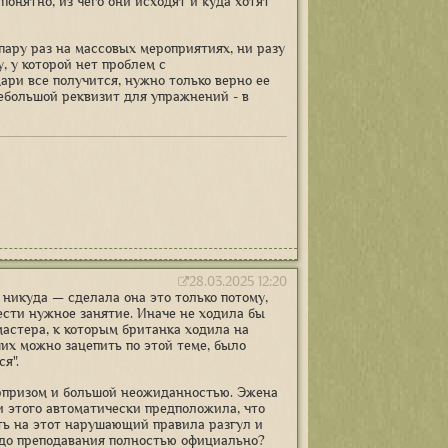
понятно, из чего они исходят и куда хотят
пару раз на массовых мероприятиях, ни разу
, у которой нет проблем с
мари все получится, нужно только верно ее
небольшой реквизит для упражнений - в
28.03.2025 12:20
 никуда — сделала она это только потому,
вести нужное занятие. Иначе не ходила бы
мастера, к которым британка ходила на
ших можно зацепить по этой теме, было
я".
юрпризом и большой неожиданностью. Эжена
и этого автоматически предположила, что
еть на этот нарушающий правила разгул и
и до преподавания полностью официально?