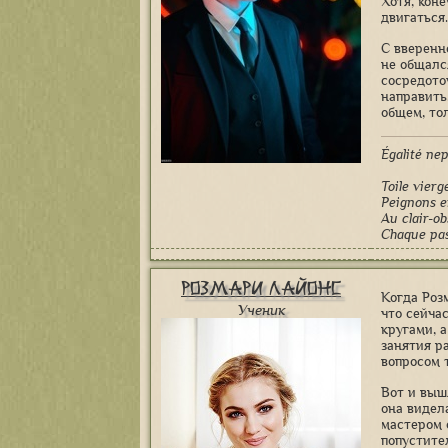
Хотя, коне
двигаться.
С вверенн
не общалс
сосредото
направить
общем, то
Égalité пе
Toile vierg
Peignons e
Au clair-ob
Chaque pas 
Розмари Лайонс
Когда Роз
Ученик
что сейча
кругами, 
занятия р
вопросом 
Вот и выш
она видел
мастером 
попустите