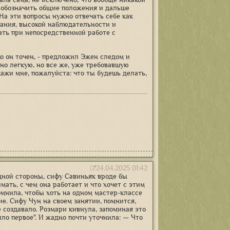
й обозначить общие положения и дальше
 На эти вопросы нужно отвечать себе как
мания, высокой наблюдательности и
ть при непосредственной работе с
ко он точен, - предложил Эжен следом и
но легкую, но все же, уже требовавшую
кажи мне, пожалуйста: что ты будешь делать,
24.04.2025 01:42
дной стороны, сифу Савиньяк вроде бы
ать, с чем она работает и что хочет с этим
помнила, чтобы хоть на одном мастер-классе
е. Сифу Чун на своем занятии, помнится,
е создавало. Розмари кивнула, запоминая это
ило первое". И жадно почти уточнила: — Что