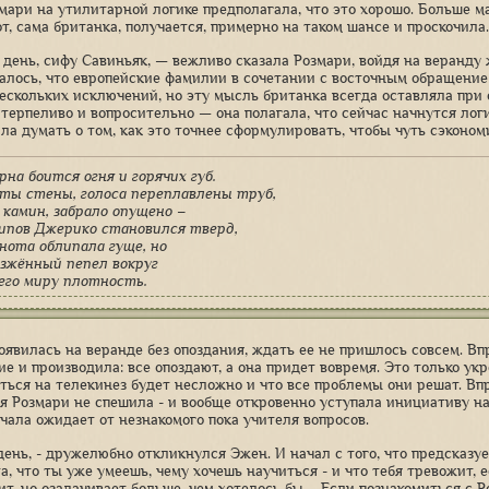
змари на утилитарной логике предполагала, что это хорошо. Больше 
т, сама британка, получается, примерно на таком шансе и проскочила.
день, сифу Савиньяк, — вежливо сказала Розмари, войдя на веранду 
залось, что европейские фамилии в сочетании с восточным обращение
ескольких исключений, но эту мысль британка всегда оставляла при 
 терпеливо и вопросительно — она полагала, что сейчас начнутся логи
ала думать о том, как это точнее сформулировать, чтобы чуть сэконом
рна боится огня и горячих губ.
ты стены, голоса переплавлены труб,
 камин, забрало опущено –
ипов Джерико становился тверд,
нота облипала гуще, но
зжённый пепел вокруг
его миру плотность.
оявилась на веранде без опоздания, ждать ее не пришлось совсем. Вп
ие и производила: все опоздают, а она придет вовремя. Это только ук
ться на телекинез будет несложно и что все проблемы они решат. Вп
я Розмари не спешила - и вообще откровенно уступала инициативу на
ачала ожидает от незнакомого пока учителя вопросов.
день, - дружелюбно откликнулся Эжен. И начал с того, что предсказуе
а, что ты уже умеешь, чему хочешь научиться - и что тебя тревожит, 
т, но озадачивает больше, чем хотелось бы. - Если познакомиться с Р