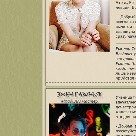
Что ж, Ро
лекции. Во
— Добрый 
всегда ка
вычетом н
взглянула
сразу нач
Рыцарь Тё
Воздвигну
замурован
Рыцарь Ш
когда тем
лишь нево
придавал 
Эжен Савиньяк
Ученица п
Младший мастер
впечатлен
донастрои
жаловатьс
что для н
- Добрый 
пожалуйст
не тревожи