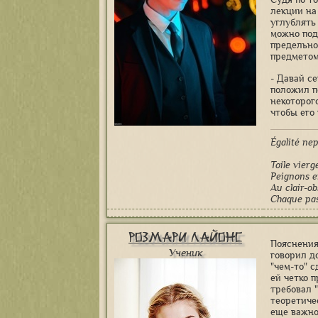
лекции на
углублять
можно под
предельно
предметом
- Давай с
положил п
некоторог
чтобы его
Égalité пе
Toile vierg
Peignons e
Au clair-ob
Chaque pas 
Розмари Лайонс
Пояснения
Ученик
говорил д
"чем-то" 
ей четко 
требовал "
теоретиче
еще важно