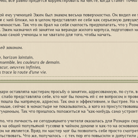
чно, все равно придется корректировать на месте, когда станет точно 
ой ему ученицей Эжен был знаком весьма поверхностно. Он видел ее 
я с ней ближе, но в целом представлял ее себе как серьезную девушку
ченностью. Так что он брал на себя смелость предполагать, что у Роз
. Эжен назначил ей занятие на веранде жилого корпуса, подготовил 
лько самой ученицы и не хватало для того, чтобы начать.
ред законом.
e, horizon lointain,
nsemble, les couleurs de demain.
scur, oeuvres infinies,
trace la route d’une vie.
мари оставляла мастерам просьбу о занятии, адресованную, по сути, в
с слабо представляла себе, кто мог бы помочь ей с ее вопросом и про
а пошла бы напрямую, адресно. Так оно и эффективнее, и быстрее. Но 
аньше, сейчас в монастыре не показывались, а кого из присутствовав
туманным. Так что пришлось положиться на "как-нибудь само устроитс
ло, что личность ее сегодняшнего учителя оказалась для Розмари с
а на общей полупьяной тусовке в чайном домике и как-то на основани
он не является. Вряд ли мастер мог бы позволить себе просто смотр
льствовать. Что же, получалось - с тех пор его повысили и допустил