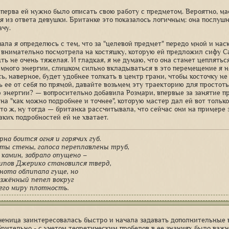
сперва ей нужно было описать свою работу с предметом. Вероятно, м
дя из ответа девушки. Британке это показалось логичным: она послуш
ачу.
чала я определюсь с тем, что за "целевой предмет" передо мной и нас
 внимательно посмотрела на костяшку, которую ей предложил сифу Са
ть не очень тяжелая. И гладкая, я не думаю, что она станет цеплятьс
 много энергии, слишком сильно вкладываться в это перемещение я н
ь, наверное, будет удобнее толкать в центр грани, чтобы косточку не
 ее от себя по прямой, давайте возьмем эту траекторию для простоты 
 энергии? — вопросительно добавила Розмари, впервые за занятие пр
на "как можно подробнее и точнее", которую мастер дал ей вот только
Что ж, ну тогда — британка рассчитывала, что сейчас они на примере 
аких подробностей ей не хватает.
рна боится огня и горячих губ.
ты стены, голоса переплавлены труб,
 камин, забрало опущено –
ипов Джерико становился тверд,
нота облипала гуще, но
зжённый пепел вокруг
его миру плотность.
ченица заинтересовалась быстро и начала задавать дополнительные 
брительно - с учетом теоретическим пробелов в ее знаниях было важн