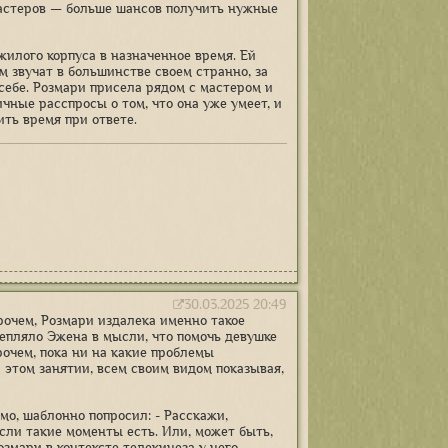
мастеров — больше шансов получить нужные
жилого корпуса в назначенное время. Ей
м звучат в большинстве своем странно, за
себе. Розмари присела рядом с мастером и
чные расспросы о том, что она уже умеет, и
ить время при ответе.
30.03.2025 20:49
рочем, Розмари издалека именно такое
репляло Эжена в мысли, что помочь девушке
рочем, пока ни на какие проблемы
 этом занятии, всем своим видом показывая,
мо, шаблонно попросил: - Расскажи,
если такие моменты есть. Или, может быть,
озмари в контексте телекинеза у него