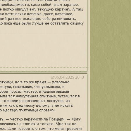
 необходимости, само собой, знал заранее,
ее полно опишут ему текущую картину. А там
ая логическая цепочка, даже, наверное,
ний раз все мысленно себе разлиновать.
но пока еще было лучше не оставлять самому
06.04.2025 20:10
откими, но в то же время — довольно
внула, показывая, что услышала, и
торой просил мастер, и нашпиговывая
была вся нащупанная опытным путем, вся в
-то вроде разрозненных лоскутов, из
ним как к единому целому, а не искать
о мастеру внятными словами.
ять, — честно перечислила Розмари. — Могу
ключаюсь на толчок и толкаю. Мне так не
ое. Если говорить о том, что меня тревожит