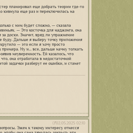
астер планировал еще добрать теории где-то
но кивнула еще раз и переключилась на
колько с ним будет сложно, — сказала
виньяк. — Это косточка для маджонга, она
я за доски. Значит, вряд ли упражнение
е буду. Дальше я выберу точку приложения
 крутило — это если я хочу просто
примера. Ну и... все, дальше начну толкать
оявив неуверенность. Ей казалось, что
 что, она отработала в недостаточной
этой задачки разберут ее ошибки, и станет
02.05.2025 02:10
вопросы. Эжен к такому интересу отнесся
о, чтобы она сама тянулась закрыть эти