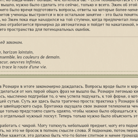
 вышло, нужно было сделать это сейчас, только и всего. Эжен об этой
 него было время подготовить вопросы, ответы на которые более-мен
тветов ученицы выстроится и все остальное занятие - это была понятн
, но Эжен пока еще находился на той ступени, когда предпочитал лиш
но отработается примерно до автоматизма и пойдет по накатанной, 
его пространства для потенциальных ошибок.
ред законом.
e, horizon lointain,
nsemble, les couleurs de demain.
scur, oeuvres infinies,
trace la route d’une vie.
в Розмари в итоге закономерно дождалась. Вопросы вроде были и кор
тделаться от них парой общих фраз не вышло бы. Розмари легонько ки
сь, мысленно подгребая то, о чем успела подумать, к той форме, о ко
ей сутью. Суть же здесь была трагично проста: практика у Розмари 
е швейцарского сыра. Британка ощущала свои знания телекинеза чем
ще только предстояло сшить одеяло, чтобы можно было обращаться к 
з отдельный нужный лоскут. Теперь только нужно было объяснить эт
работать с чакрой. Могу толкнуть небольшой предмет, могу его подн
ть, но это не бросок в полном смысле слова. Я поднимаю, потом пере
 Мне кажется, это должно быть что-то более слитное и менее громоздк