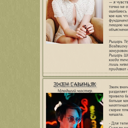
— я чувст
точно не 
ошибаюсь 
кое-как ч
фундамент
лекцию на
объяснени
Рыцарь Тё
Воздвигну
замурован
Рыцарь Ш
когда тем
лишь нево
придавал 
Эжен Савиньяк
Эжен вним
Младший мастер
разделяет
привело б
больше ко
неоптимал
скорее пл
мешала.
- Для тел
Судя по т