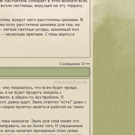
ю Настоятель собирает в этой комнате всех
 возле лестницы, ведущей на эту террасу,
лик, вокруг него расстелены циновки. В
а полу расстелена циновка для сна, на
х – легкие светлые шторы, каменный пол
 – несколько крючков. Стены корпуса
Сообщений: 12
28.03.2025 01:40
 ему показалось, что всем будет проще,
, а не будет бродить поодаль с
вали, в общем-то, без проблем. И
ит, давно ждет. Эжен ответил "есть!" даже с
о скорее приятно заняться работой на таких
 пока немногое. Эжен для себя понял это
поправить, но не более того. И упражнения
ся, когда намечал примерный план урока.