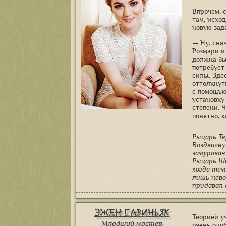
Впрочем, 
там, исхо
новую зад
— Ну, сна
Розмари и
должна бы
потребует
силы. Здес
оттолкнуть
с помощью
установку 
степени. 
понятно, к
Рыцарь Тё
Воздвигну
замурован
Рыцарь Ш
когда тем
лишь нево
придавал 
Эжен Савиньяк
Теорией у
Младший мастер
очень одо