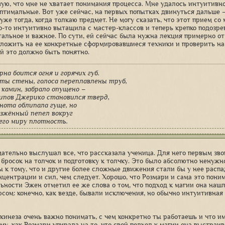
вую, что мне не хватает понимания процесса. Мне удалось интуитивно
оптимальные. Вот уже сейчас, на первых попытках двинуться дальше 
уже тогда, когда толкаю предмет. Не могу сказать, что этот прием со
то-то интуитивно вытащила с мастер-классов и теперь крепко подозрев
альное и важное. По сути, ей сейчас была нужна лекция примерно от 
ложить на ее конкретные сформировавшиеся техники и проверить на о
й это должно быть понятно.
рна боится огня и горячих губ.
ты стены, голоса переплавлены труб,
 камин, забрало опущено –
ипов Джерико становился тверд,
нота облипала гуще, но
зжённый пепел вокруг
его миру плотность.
ательно выслушал все, что рассказала ученица. Для него первым звон
 бросок на толчок и подготовку к толчку. Это было абсолютно ненужн
ы к тому, что и другие более сложные движения стали бы у нее распа
нцентрации и сил, чем следует. Хорошо, что Розмари и сама это пони
ьности Эжен отметил ее же слова о том, что подход к магии она наш
юсом: конечно, как везде, бывали исключения, но обычно интуитивная
екинеза очень важно понимать, с чем конкретно ты работаешь и что и
ому, как Розмари упирала на то, что свой подход к магии она выстраи