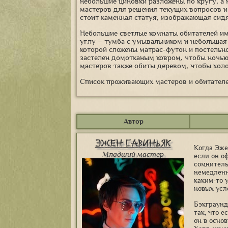
небольшие циновки разложены по кругу, а 
мастеров для решения текущих вопросов и 
стоит каменная статуя, изображающая сид
Небольшие светлые комнаты обитателей име
углу – тумба с умывальником и небольшая 
которой сложены матрас-футон и постельное
застелен домотканым ковром, чтобы ночью 
мастеров также обиты деревом, чтобы хол
Список проживающих мастеров и обитател
Автор
Эжен Савиньяк
Когда Эже
Младший мастер
если он о
сомнительн
немедленн
каким-то у
новых усло
Бэкграунд
так, что е
он в осно