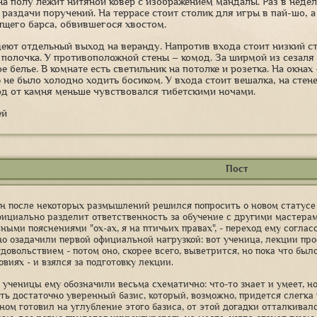
на полу лежит нитяной ковер с изображением мандалы. Раз в недел
раздачи поручений. На террасе стоит столик для игры в пай-шо, а
ящего барса, обвившегося хвостом.
ют отдельный выход на веранду. Напротив входа стоит низкий сто
полочка. У противоположной стены – комод. За ширмой из сезаля н
 белье. В комнате есть светильник на потолке и розетка. На окна
не было холодно ходить босиком. У входа стоит вешалка, на стене
од от камня меньше чувствовался тибетскими ночами.
ей
Пост
н после некоторых размышлений решился попросить о новом статусе -
фициально разделит ответственность за обучение с другими мастерами
ыми пояснениями "ох-ах, я на птичьих правах", - переход ему согласо
о озадачили первой официальной нагрузкой: вот ученица, лекции прос
довольствием - потом оно, скорее всего, выветрится, но пока что был
виях - и взялся за подготовку лекции.
 ученицы ему обозначили весьма схематично: что-то знает и умеет, но
сть достаточно уверенный базис, который, возможно, придется слегка 
вном готовил на углубление этого базиса, от этой догадки отталкивал