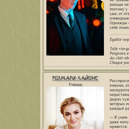
раньше не
поэтому у
уже, от о
очевидная
Однажды о
себе лишн
Égalité пе
Toile vierg
Peignons e
Au clair-ob
Chaque pas 
Розмари Лайонс
Расспросо
Ученик
емкими, о
нахмурила
недостающ
дырах хуж
которых е
каждый ра
— Я умею 
даже кину
нравится.