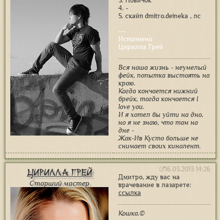
3. Новичок
4. -
5. скайп dmitro.deineka , лс
---
Исполнено
Цирилла Грей
Вся наша жизнь - неумелый
фейк, попытка выстоять на
краю.
Когда кончается нижний
брейк, тогда кончается I
love you.
И я хотел бы уйти на дно,
но я не знаю, что там на
дне -
Жак-Ив Кусто больше не
снимает своих кинолент.
16.03.2013 14:26
Цирилла Грей
Дмитро, жду вас на
Старший мастер
врачевание в лазарете:
ссылка
Кошка.©