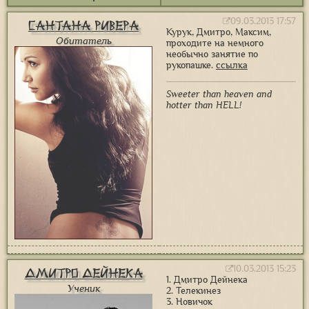
09.03.2013 17:57
Сантана Ривера
Курук, Дмитро, Максим,
Обитатель
проходите на немного
необычно занятие по
рукопашке.
ссылка
Sweeter than heaven and
hotter than HELL!
10.03.2013 15:23
Дмитро Дейнека
1. Дмитро Дейнека
Ученик
2. Телекинез
3. Новичок