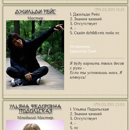
19.03.2013 13:24
Джильди Рейс
1. Джильди Рейс
Мастер
2. Знание камней
3. Отсутствует
4. -
5. Скайп dzhildi.reis либо лс
---
Исполнено
Цирилла Грей
Я буду кормить твоих бесов
с руки -
Если ты успокоишь моих. Я
клянусь!
19.03.2013 22:03
Ульяна Федоровна
1. Ульяна Подольская
Подольская
2. Знание камней
Младший Мастер
3. Отсутствует
4. -
5. лс