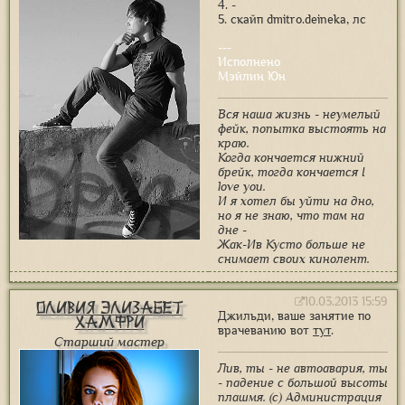
4. -
5. скайп dmitro.deineka, лс
---
Исполнено
Мэйлин Юн
Вся наша жизнь - неумелый
фейк, попытка выстоять на
краю.
Когда кончается нижний
брейк, тогда кончается I
love you.
И я хотел бы уйти на дно,
но я не знаю, что там на
дне -
Жак-Ив Кусто больше не
снимает своих кинолент.
10.03.2013 15:59
Оливия Элизабет
Джильди, ваше занятие по
Хамфри
врачеванию вот
тут
.
Старший мастер
Лив, ты - не автоавария, ты
- падение с большой высоты
плашмя. (с) Администрация