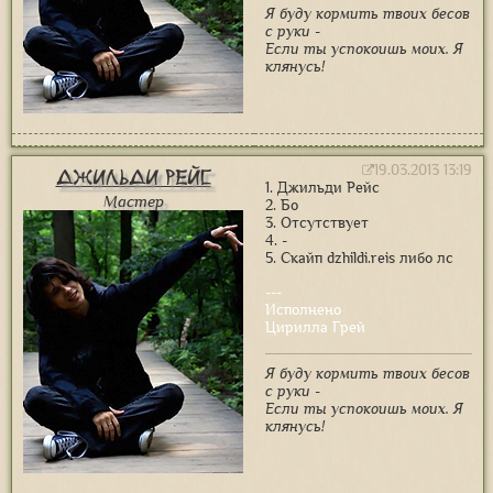
Я буду кормить твоих бесов
с руки -
Если ты успокоишь моих. Я
клянусь!
19.03.2013 13:19
Джильди Рейс
1. Джильди Рейс
Мастер
2. Бо
3. Отсутствует
4. -
5. Скайп dzhildi.reis либо лс
---
Исполнено
Цирилла Грей
Я буду кормить твоих бесов
с руки -
Если ты успокоишь моих. Я
клянусь!