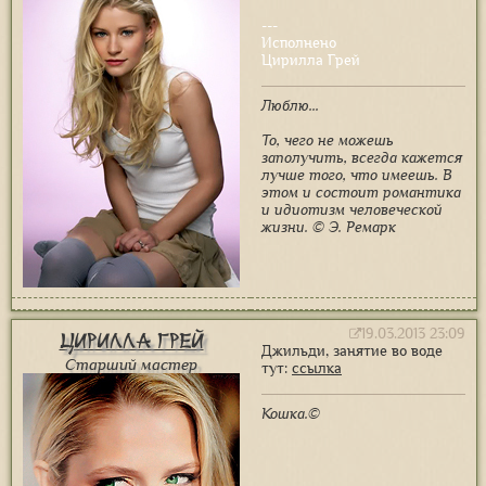
---
Исполнено
Цирилла Грей
Люблю...
То, чего не можешь
заполучить, всегда кажется
лучше того, что имеешь. В
этом и состоит романтика
и идиотизм человеческой
жизни. © Э. Ремарк
19.03.2013 23:09
Цирилла Грей
Джильди, занятие во воде
Старший мастер
тут:
ссылка
Кошка.©