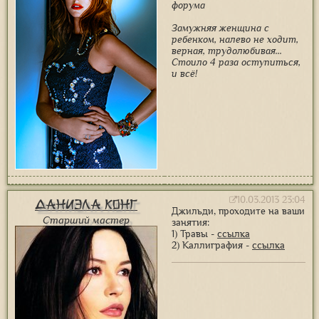
форума
Замужняя женщина с
ребенком, налево не ходит,
верная, трудолюбивая...
Стоило 4 раза оступиться,
и всё!
10.03.2013 23:04
Даниэла Конг
Джильди, проходите на ваши
Старший мастер
занятия:
1) Травы -
ссылка
2) Каллиграфия -
ссылка