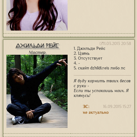
11.03.2013 20:58
Джильди Рейс
1. Джильди Рейс
Мастер
2. Цзянь
3. Отсутствует
4. -
5. скайп dzhildi.reis либо лс
Я буду кормить твоих бесов
с руки -
Если ты успокоишь моих. Я
клянусь!
ЗС:
16.09.2015 15:27
не актуально