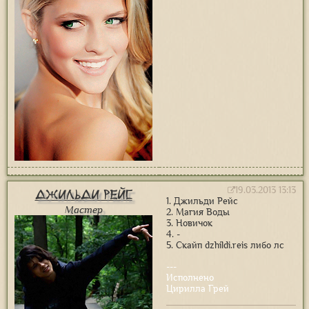
19.03.2013 13:13
Джильди Рейс
1. Джильди Рейс
Мастер
2. Магия Воды
3. Новичок
4. -
5. Скайп dzhildi.reis либо лс
---
Исполнено
Цирилла Грей