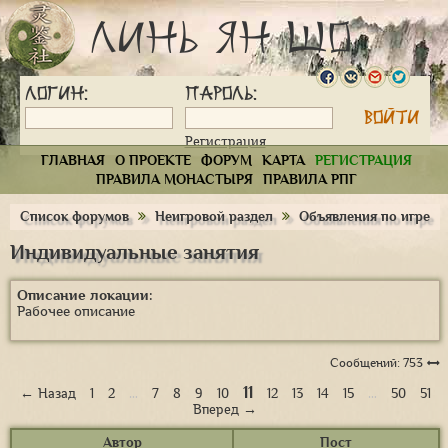
Линь Ян Шо
Логин:
Пароль:
Регистрация
ГЛАВНАЯ
О ПРОЕКТЕ
ФОРУМ
КАРТА
РЕГИСТРАЦИЯ
ПРАВИЛА МОНАСТЫРЯ
ПРАВИЛА РПГ
Список форумов
Неигровой раздел
Объявления по игре
Индивидуальные занятия
Описание локации:
Рабочее описание
Сообщений: 753
11
← Назад
1
2
…
7
8
9
10
12
13
14
15
…
50
51
Вперед →
Автор
Пост