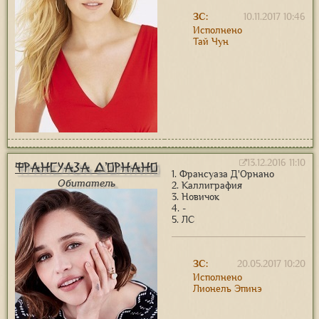
ЗС:
10.11.2017 10:46
Исполнено
Тай Чун
13.12.2016 11:10
Франсуаза Д'Орнано
1. Франсуаза Д'Орнано
Обитатель
2. Каллиграфия
3. Новичок
4. -
5. ЛС
ЗС:
20.05.2017 10:20
Исполнено
Лионель Эпинэ