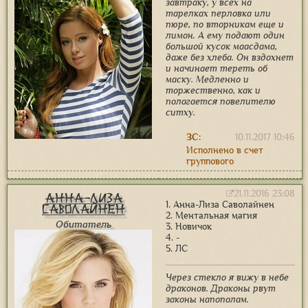
завтраку, у всех на
тарелках перловка или
пюре, по вторникам еще и
лимон. А ему подают один
большой кусок маасдама,
даже без хлеба. Он вздохнет
и начинает тереть об
маску. Медленно и
торжественно, как и
полагается повелителю
ситху.
ЗС:
10.11.2017 10:46
Исполнено в счет
группового
21.11.2016 23:08
Анна-Лиза
1. Анна-Лиза Саволайнен
Саволайнен
2. Ментальная магия
Обитатель
3. Новичок
4. -
5. ЛС
Через стекло я вижу в небе
драконов. Драконы рвут
законы напополам.