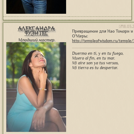
18.03.
Александра
Превращение для Нао Томори и
Фуэнтес
О'Меры:
Младший мастер
http://templeofwisdom.ru/temple/
Duermo en ti, y en tu fuego,
Muero al fin, en tu mar.
Mi aire son ya tus versos,
Mi tierra es tu despertar.