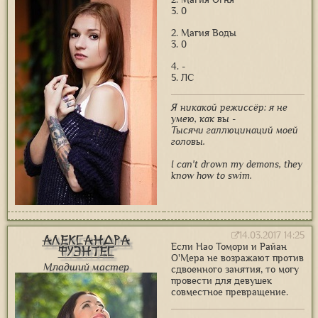
3. 0
2. Магия Воды
3. 0
4. -
5. ЛС
Я никакой режиссёр: я не
умею, как вы -
Тысячи галлюцинаций моей
головы.
I can't drown my demons, they
know how to swim.
14.03.2017 14:25
Александра
Если Нао Томори и Райан
Фуэнтес
О'Мера не возражают против
Младший мастер
сдвоенного занятия, то могу
провести для девушек
совместное превращение.