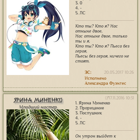
3. 0
4. -
5. ЛС
Кто ты? Кто я? Нас
отныне двое,
Нас отныне двое, только
ты и я,
Кто ты? Кто я? Пьеса без
героя,
Пьесы без героя, ничего не
стоят.
ЗС:
20.05.2017 10:26
Исполнено
Александра Фуэнтес
17.11.2016 10:31
Ярина Миненко
1. Ярина Миненко
Младший мастер
2. Прорицание
3. Послушник
4. -
5. ЛС
Он утром выйдет к