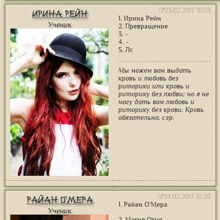
23.02.2017 10:55
Ирина Рейн
1. Ирина Рейн
Ученик
2. Превращение
3. -
4. -
5. Лс
Мы можем вам выдать
кровь и любовь без
риторики или кровь и
риторику без любви; но я не
могу дать вам любовь и
риторику без крови. Кровь
обязательна, сэр.
24.02.2017 10:20
Райан О'Мера
1. Райан О'Мера
Ученик
2. Магия Огня