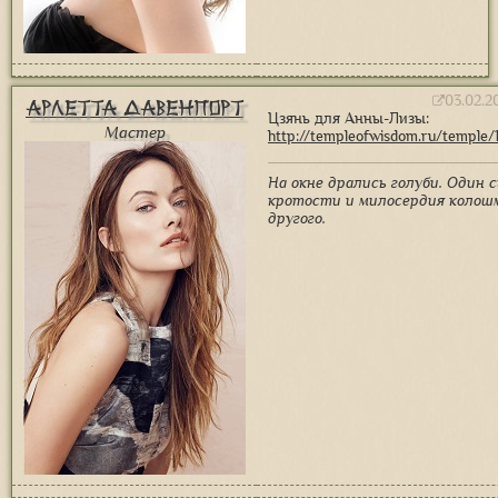
03.02.2
Арлетта Давенпорт
Цзянь для Анны-Лизы:
Мастер
http://templeofwisdom.ru/temple/
На окне дрались голуби. Один 
кротости и милосердия коло
другого.