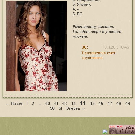
3. Ученик
4. -
5. ЛС
Розенкранцу смешно,
Гильденстерн в упоении
плачет.
ЗС:
10.11.2017 10:46
Исполнено в счет
группового
44
← Назад
1
2
…
40
41
42
43
45
46
47
48
49
50
51
Вперед →