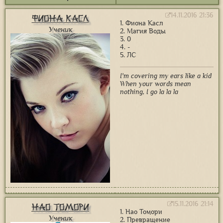
14.11.2016 21:36
Фиона Касл
1. Фиона Касл
Ученик
2. Магия Воды
3. 0
4. -
5. ЛС
I'm covering my ears like a kid
When your words mean
nothing, I go la la la
15.11.2016 21:14
Нао Томори
1. Нао Томори
Ученик
2. Превращение