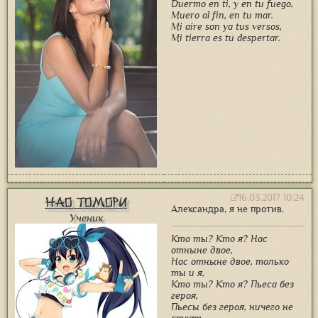
Duermo en ti, y en tu fuego,
Muero al fin, en tu mar.
Mi aire son ya tus versos,
Mi tierra es tu despertar.
16.03.2017 10:24
Нао Томори
Александра, я не против.
Ученик
Кто ты? Кто я? Нас
отныне двое,
Нас отныне двое, только
ты и я,
Кто ты? Кто я? Пьеса без
героя,
Пьесы без героя, ничего не