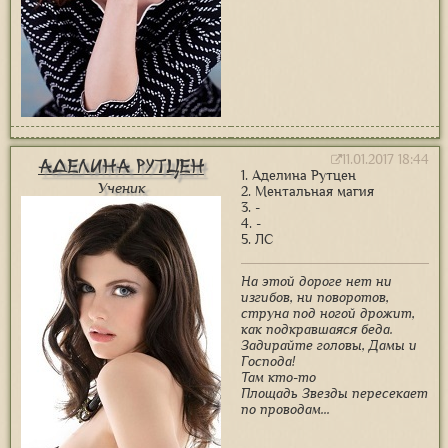
11.01.2017 18:44
Аделина Рутцен
1. Аделина Рутцен
Ученик
2. Ментальная магия
3. -
4. -
5. ЛС
На этой дороге нет ни
изгибов, ни поворотов,
струна под ногой дрожит,
как подкравшаяся беда.
Задирайте головы, Дамы и
Господа!
Там кто-то
Площадь Звезды пересекает
по проводам...