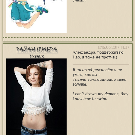
стоят.
16.03.2017 14:37
Райан О'Мера
Александра, поддерживаю
Ученик
Нао, я тоже не против.)
Я никакой режиссёр: я не
умею, как вы -
Тысячи галлюцинаций моей
головы.
I can't drown my demons, they
know how to swim.