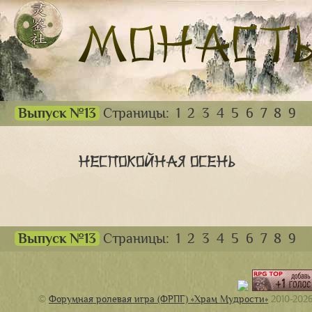
Выпуск №13
Страницы:
1
2
3
4
5
6
7
8
9
Неспокойная осень
Выпуск №13
Страницы:
1
2
3
4
5
6
7
8
9
©
Форумная ролевая игра (ФРПГ) «Храм Мудрости»
2010-202