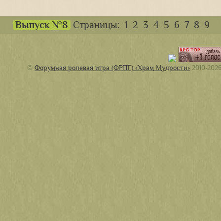
Выпуск №8
Страницы:
1
2
3
4
5
6
7
8
9
©
Форумная ролевая игра (ФРПГ) «Храм Мудрости»
2010-202