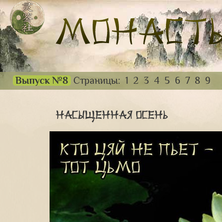
Выпуск №8
Страницы:
1
2
3
4
5
6
7
8
9
Насыщенная осень