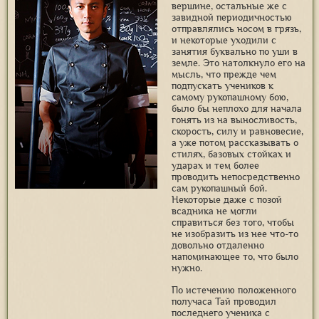
вершине, остальные же с
завидной периодичностью
отправлялись носом в грязь,
и некоторые уходили с
занятия буквально по уши в
земле. Это натолкнуло его на
мысль, что прежде чем
подпускать учеников к
самому рукопашному бою,
было бы неплохо для начала
гонять из на выносливость,
скорость, силу и равновесие,
а уже потом рассказывать о
стилях, базовых стойках и
ударах и тем более
проводить непосредственно
сам рукопашный бой.
Некоторые даже с позой
всадника не могли
справиться без того, чтобы
не изобразить из нее что-то
довольно отдаленно
напоминающее то, что было
нужно.
По истечению положенного
получаса Тай проводил
последнего ученика с