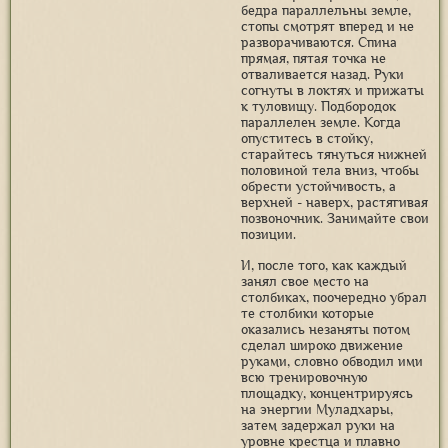
бедра параллельны земле,
стопы смотрят вперед и не
разворачиваются. Спина
прямая, пятая точка не
отваливается назад. Руки
согнуты в локтях и прижаты
к туловищу. Подбородок
параллелен земле. Когда
опуститесь в стойку,
старайтесь тянуться нижней
половиной тела вниз, чтобы
обрести устойчивость, а
верхней - наверх, растягивая
позвоночник. Занимайте свои
позиции.
И, после того, как каждый
занял свое место на
столбиках, поочередно убрал
те столбики которые
оказались незаняты потом
сделал широко движение
руками, словно обводил ими
всю тренировочную
площадку, концентрируясь
на энергии Муладхары,
затем задержал руки на
уровне крестца и плавно