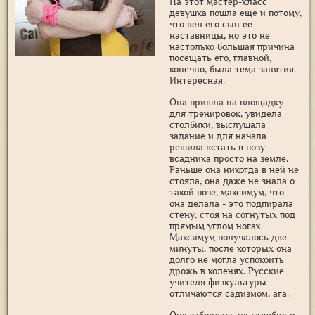
На этот мастер-класс
девушка пошла еще и потому,
что вел его сын ее
наставницы, но это не
настолько большая причина
посещать его, главной,
конечно, была тема занятия.
Интересная.
Она пришла на площадку
для тренировок, увидела
столбики, выслушала
задание и для начала
решила встать в позу
всадника просто на земле.
Раньше она никогда в ней не
стояла, она даже не знала о
такой позе, максимум, что
она делала - это подпирала
стену, стоя на согнутых под
прямым углом ногах.
Максимум получалось две
минуты, после которых она
долго не могла успокоить
дрожь в коленях. Русские
учителя физкультуры
отличаются садизмом, ага.