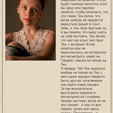
будет полезно посетить хотя
бы одно или парочку
занятий, чтобы понимать, что
это такое. Тем более, что
когда-нибудь ей придется
вернуться домой в Сент-
Айвс, а там трое братьев, ну
и вы поняли, что надо уметь
за себя постоять. Тем более,
что мастер-класс вел брат
Тео, с которым Эстер
никогда еще не
пересекалась, но интересно
же посмотреть, какой он.
Говорят, совсем не похож на
Тео.
И правда, Тай Чун оказался
вообще не похож на Тео, у
него даже манера говорить
была другая, хотя внешне
они были очень похожи.
Эстер внимательно
выслушала задание и
посмотрела на столбики
позади мастера, когда он на
них указал - а она-то все
гадала, зачем они здесь
нужны. Посмотрела - и