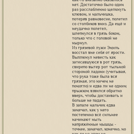
нет. Достаточно было один
раз расслабленно щелкнуть
клювом, и мальчишка,
потеряв равновесие, полетел
со столбиков вниз. Да ещё и
неудачно полетел,
шлепнулся в грязь боком,
только что с головой не
нырнул.
Из грязевой лужи Эмиль
восстал вне себя от ярости.
Выплюнул невесть как
затесавшуюся в рот грязь,
свирепо вытер рот тыльной
стороной ладони (учитывая,
что рука тоже была вся
грязная, это ничем не
помогло) и едва ли не одним
прыжком взвился обратно
вверх, чтобы достаивать и
больше не падать.
В запале мальчик едва
замечал, как у него
постепенно всё сильнее
начинают ныть
напряжённые мышцы -
точнее, замечал, конечно, но
как-то на этом не