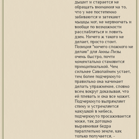
дышит и старается не
обращать внимания на то,
что у нее постепенно
забиваются и затекают
мышцы ног, не нервничать и
вообще по возможности
расслабляться и ловить
дзен. Ничего ж такого не
делает, просто стоит.
Позиция "ничего сложного не
делаю" для Анны-Лизы
очень быстро, почти
моментально становится
принципиальной. Чем
сильнее Саволайнен устает,
тем более подчеркнуто
правильно она начинает
делать упражнение, словно
всем вокруг доказывая, что
ей плевать и она все может.
Подчеркнуто выпрямляет
спину и устремляется
макушкой в небеса,
подчеркнуто просаживается
ниже, так дотошно
выравнивая бедра
параллельно земле, как
только получается, -