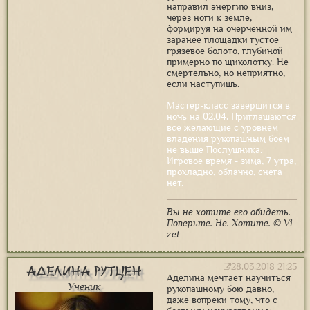
направил энергию вниз,
через ноги к земле,
формируя на очерченной им
заранее площадки густое
грязевое болото, глубиной
примерно по щиколотку. Не
смертельно, но неприятно,
если наступишь.
Мастер-класс завершится в
ночь на 02.04. Приглашаются
все желающие с уровнем
владения рукопашным боем
не выше Послушника
.
Игровое время - зима, 7 утра,
прохладно, облачно, снега
нет.
Вы не хотите его обидеть.
Поверьте. Не. Хотите. © Vi-
zet
28.03.2018 21:25
Аделина Рутцен
Аделина мечтает научиться
Ученик
рукопашному бою давно,
даже вопреки тому, что с