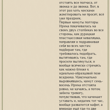
отстоять все полчаса, от
звонка и до звонка. Вот, в
этот раз хоть мисками
жонглировать не просят, всё
уже праздник.
Первые минуты полторы
Ирина покачивалась на
своих двух столбиках во все
стороны, как дурацкая
пластмассовая неваляшка,
поправляя и подравнивая
себя во всех местах:
подбирая там, где
требовалось подобрать,
вытягиваясь там, где
просили вытянуться, и
вообще всячески стремясь
как можно ближе к
идеально-образцовой позе
всадника. Максимально
выровнявшись, минут семь-
восемь Ирина отстояла
ровно, не качаясь, а потом
забила тревогу,
почувствовав, что начинает
уставать и, недалек тот час,
вообще развалится нафиг, а
впереди ещё где-то две