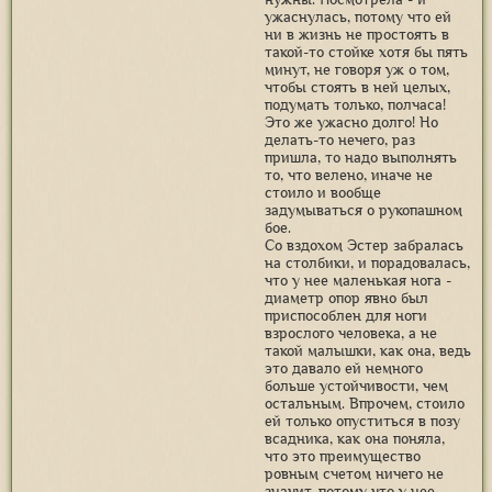
ужаснулась, потому что ей
ни в жизнь не простоять в
такой-то стойке хотя бы пять
минут, не говоря уж о том,
чтобы стоять в ней целых,
подумать только, полчаса!
Это же ужасно долго! Но
делать-то нечего, раз
пришла, то надо выполнять
то, что велено, иначе не
стоило и вообще
задумываться о рукопашном
бое.
Со вздохом Эстер забралась
на столбики, и порадовалась,
что у нее маленькая нога -
диаметр опор явно был
приспособлен для ноги
взрослого человека, а не
такой малышки, как она, ведь
это давало ей немного
больше устойчивости, чем
остальным. Впрочем, стоило
ей только опуститься в позу
всадника, как она поняла,
что это преимущество
ровным счетом ничего не
значит, потому что у нее