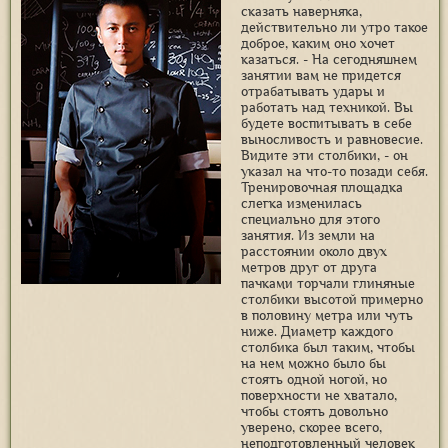
сказать наверняка,
действительно ли утро такое
доброе, каким оно хочет
казаться. - На сегодняшнем
занятии вам не придется
отрабатывать удары и
работать над техникой. Вы
будете воспитывать в себе
выносливость и равновесие.
Видите эти столбики, - он
указал на что-то позади себя.
Тренировочная площадка
слегка изменилась
специально для этого
занятия. Из земли на
расстоянии около двух
метров друг от друга
пачками торчали глиняные
столбики высотой примерно
в половину метра или чуть
ниже. Диаметр каждого
столбика был таким, чтобы
на нем можно было бы
стоять одной ногой, но
поверхности не хватало,
чтобы стоять довольно
уверено, скорее всего,
неподготовленный человек