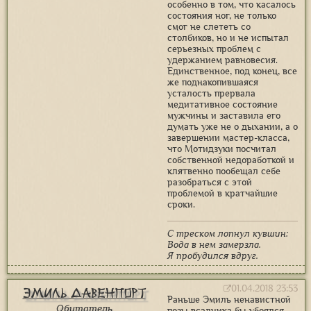
особенно в том, что касалось
состояния ног, не только
смог не слететь со
столбиков, но и не испытал
серьезных проблем с
удержанием равновесия.
Единственное, под конец, все
же поднакопившаяся
усталость прервала
медитативное состояние
мужчины и заставила его
думать уже не о дыхании, а о
завершении мастер-класса,
что Мотидзуки посчитал
собственной недоработкой и
клятвенно пообещал себе
разобраться с этой
проблемой в кратчайшие
сроки.
С треском лопнул кувшин:
Вода в нем замерзла.
Я пробудился вдруг.
01.04.2018 23:53
Эмиль Давенпорт
Раньше Эмиль ненавистной
Обитатель
позы всадника бы убоялся.