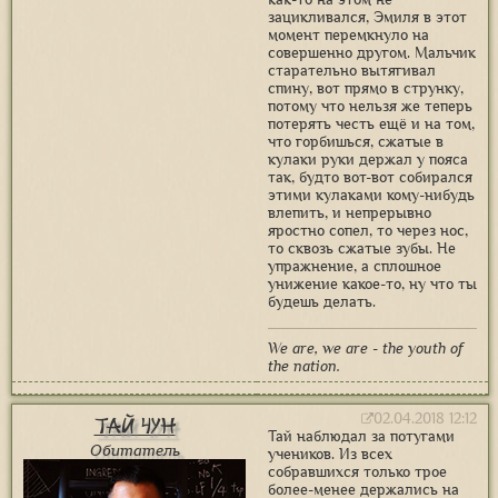
зацикливался, Эмиля в этот
момент перемкнуло на
совершенно другом. Мальчик
старательно вытягивал
спину, вот прямо в струнку,
потому что нельзя же теперь
потерять честь ещё и на том,
что горбишься, сжатые в
кулаки руки держал у пояса
так, будто вот-вот собирался
этими кулаками кому-нибудь
влепить, и непрерывно
яростно сопел, то через нос,
то сквозь сжатые зубы. Не
упражнение, а сплошное
унижение какое-то, ну что ты
будешь делать.
We are, we are - the youth of
the nation.
02.04.2018 12:12
Тай Чун
Тай наблюдал за потугами
Обитатель
учеников. Из всех
собравшихся только трое
более-менее держались на