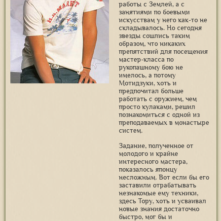
работы с Землей, а с
занятиями по боевыми
искусствам у него как-то не
складывалось. Но сегодня
звезды сошлись таким
образом, что никаких
препятствий для посещения
мастер-класса по
рукопашному бою не
имелось, а потому
Мотидзуки, хоть и
предпочитал больше
работать с оружием, чем
просто кулаками, решил
познакомиться с одной из
преподаваемых в монастыре
систем.
Задание, полученное от
молодого и крайне
интересного мастера,
показалось японцу
несложным. Вот если бы его
заставили отрабатывать
незнакомые ему техники,
здесь Тору, хоть и усваивал
новые знания достаточно
быстро, мог бы и