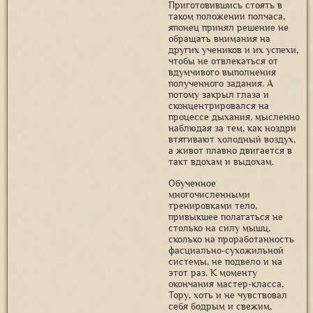
Приготовившись стоять в
таком положении полчаса,
японец принял решение не
обращать внимания на
других учеников и их успехи,
чтобы не отвлекаться от
вдумчивого выполнения
полученного задания. А
потому закрыл глаза и
сконцентрировался на
процессе дыхания, мысленно
наблюдая за тем, как ноздри
втягивают холодный воздух,
а живот плавно двигается в
такт вдохам и выдохам.
Обученное
многочисленными
тренировками тело,
привыкшее полагаться не
столько на силу мышц,
сколько на проработанность
фасциально-сухожильной
системы, не подвело и на
этот раз. К моменту
окончания мастер-класса,
Тору, хоть и не чувствовал
себя бодрым и свежим,