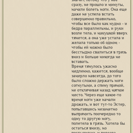
сразу, не прошло и минуты,
начали болеть ноги. Она еще
даже не успела встать
совершенно правильно,
чтобы все было как нудно - и
бедра параллельны, и руки
возле тела, и макушкой вверх
тянется, а она уже устала и
желала только об одном -
чтобы ей можно было
бесстыдно свалиться в грязь
вниз и больше никогда не
вставать.
Время тянулось ужасно
медленно, кажется, вообще
замерло навсегда, до того
было сложно держать ноги
согнутыми, а спину прямой,
не отклячивая назад мягкое
место. Через еще какое-то
время ноги уже начали
дрожать, и вот тут-то Эстер,
попытавшись незаметно
выпрямить поочередно то
одну то другую ногу,
полетела в грязь. Хотела бы
остаться внизу, но
постыдилась и полезла