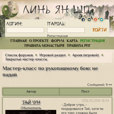
Линь Ян Шо
Логин:
Пароль:
Регистрация
ГЛАВНАЯ
О ПРОЕКТЕ
ФОРУМ
КАРТА
РЕГИСТРАЦИЯ
ПРАВИЛА МОНАСТЫРЯ
ПРАВИЛА РПГ
Список форумов
Игровой раздел
Архив (игровой)
Закрытые мастер-классы
Мастер-класс по рукопашному бою: не
падай
Сообщений: 9
Автор
Пост
26.03.2018 18:34
Тай Чун
- Доброе утро, -
Обитатель
поздоровался Тай, хотя по
его тону сложно было