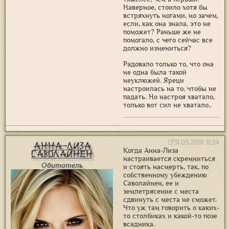
Наверное, стоило хотя бы
встряхнуть ногами, но зачем,
если, как она знала, это не
поможет? Раньше же не
помогало, с чего сейчас все
должно измениться?
Радовало только то, что она
не одна была такой
неуклюжей. Яреци
настроилась на то, чтобы не
падать. Но настроя хватало,
только вот сил не хватало..
31.03.2018 11:24
Анна-Лиза
Когда Анна-Лиза
Саволайнен
настраивается скремниться
Обитатель
и стоять насмерть, так, по
собственному убеждению
Саволайнен, ее и
землетрясение с места
сдвинуть с места не сможет.
Что уж там говорить о каких-
то столбиках и какой-то позе
всадника.