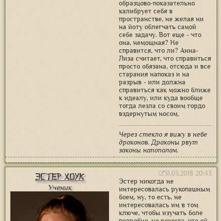
образцово-показательно
калибрует себя в
пространстве, не желая ни
на йоту облегчать самой
себе задачу. Вот еще - что
она, немощная? Не
справится, что ли? Анна-
Лиза считает, что справиться
просто обязана, отсюда и все
старания напоказ и на
разрыв - или должна
справиться как можно ближе
к идеалу, или куда вообще
тогда лезла со своим гордо
вздернутым носом.
Через стекло я вижу в небе
драконов. Драконы рвут
законы напополам.
31.03.2018 20:43
Эстер Хоук
Эстер никогда не
Ученик
интересовалась рукопашным
боем, ну, то есть, не
интересовалась им в том
ключе, чтобы изучать боле
подробно, но решила, что ей