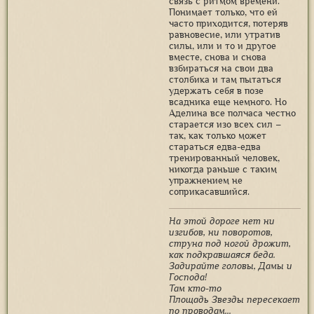
связь с ритмом времени.
Понимает только, что ей
часто приходится, потеряв
равновесие, или утратив
силы, или и то и другое
вместе, снова и снова
взбираться на свои два
столбика и там пытаться
удержать себя в позе
всадника еще немного. Но
Аделина все полчаса честно
старается изо всех сил –
так, как только может
стараться едва-едва
тренированный человек,
никогда раньше с таким
упражнением не
соприкасавшийся.
На этой дороге нет ни
изгибов, ни поворотов,
струна под ногой дрожит,
как подкравшаяся беда.
Задирайте головы, Дамы и
Господа!
Там кто-то
Площадь Звезды пересекает
по проводам...