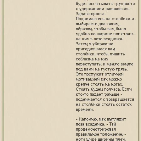
будет испытывать трудности
с удержанием равновесия. -
Задача проста.
Поднимаетесь на столбики и
выбираете два таким
образом, чтобы вам было
удобно по ширине ног стоять
на них в позе всадника.
Затем я убираю не
пригодившиеся вам
столбики, чтобы лишить
соблазна на них
переступить, и меняю землю
под вами на густую грязь.
Это послужит отличной
мотивацией как можно
крепче стоять на ногах.
Стоять будем полчаса. Если
кто-то падает раньше -
поднимается с возвращается
на столбики стоять остаток
времени.
- Напомню, как выглядит
поза всадника, - Тай
продемонстрировал
правильное положение, -
ноги шире ширины плеч,