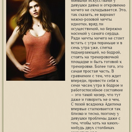
боевыми искусствами у
девушки давно и откровенно
ничего не складывается. Это,
так сказать, ее вариант
нежно-розовой мечты
идиотки, вряд ли
осуществимой, но бережно
носимой у самого сердца.
Ради мечты ничего не стоит
встать с утра пораньше и в
семь утра уже, слегка
подмерзающей, но бодрой,
стоять на тренировочной
площадке и быть готовой к
тренировке. Более того, это
самая простая часть. В
сравнении с тем, что ждет
впереди, привести себя к
семи часам утра в бодрое и
работоспособное состояние
– это такой мизер, что тут
даже и говорить не о чем.
С позой всадника Аделина
впервые сталкивается так
близко и тесно, поэтому у
девушки проблемы даже с
тем, чтобы хоть на каких-
нибудь двух столбиках