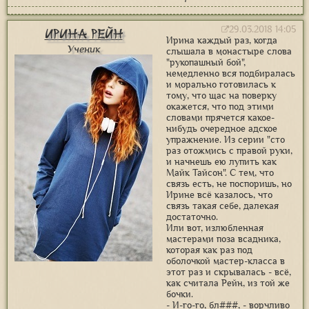
29.03.2018 14:05
Ирина Рейн
Ирина каждый раз, когда
Ученик
слышала в монастыре слова
"рукопашный бой",
немедленно вся подбиралась
и морально готовилась к
тому, что щас на поверку
окажется, что под этими
словами прячется какое-
нибудь очередное адское
упражнение. Из серии "сто
раз отожмись с правой руки,
и начнешь ею лупить как
Майк Тайсон". С тем, что
связь есть, не поспоришь, но
Ирине всё казалось, что
связь такая себе, далекая
достаточно.
Или вот, излюбленная
мастерами поза всадника,
которая как раз под
оболочкой мастер-класса в
этот раз и скрывалась - всё,
как считала Рейн, из той же
бочки.
- И-го-го, бл###, - ворчливо