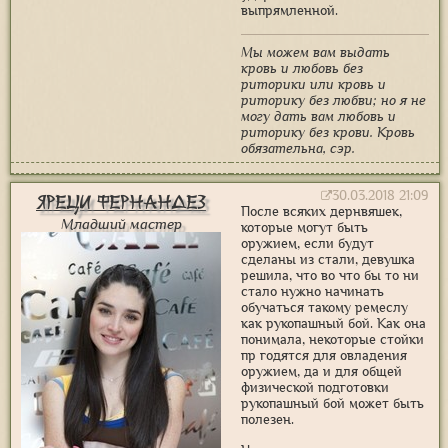
выпрямленной.
Мы можем вам выдать
кровь и любовь без
риторики или кровь и
риторику без любви; но я не
могу дать вам любовь и
риторику без крови. Кровь
обязательна, сэр.
30.03.2018 21:09
Яреци Фернандез
После всяких дернвяшек,
Младший мастер
которые могут быть
оружием, если будут
сделаны из стали, девушка
решила, что во что бы то ни
стало нужно начинать
обучаться такому ремеслу
как рукопашный бой. Как она
понимала, некоторые стойки
пр годятся для овладения
оружием, да и для общей
физической подготовки
рукопашный бой может быть
полезен.