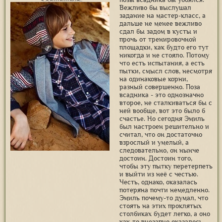
Вежливо бы выслушал
задание на мастер-класс, а
дальше не менее вежливо
сдал бы задом в кусты и
прочь от тренировочной
площадки, как будто его тут
никогда и не стояло. Потому
что есть испытания, а есть
пытки, смысл слов, несмотря
на одинаковые корни,
разный совершенно. Поза
всадника - это однозначно
второе, не сталкиваться бы с
ней вообще, вот это было б
счастье. Но сегодня Эмиль
был настроен решительно и
считал, что он достаточно
взрослый и умелый, а
следовательно, он нынче
достоин. Достоин того,
чтобы эту пытку перетерпеть
и выйти из неё с честью.
Честь, однако, оказалась
потеряна почти немедленно.
Эмиль почему-то думал, что
стоять на этих проклятых
столбиках будет легко, а оно
как-то внезапно оказалось