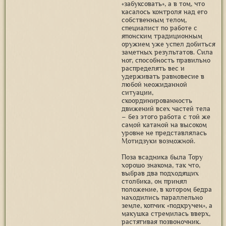
«забуксовать», а в том, что
касалось контроля над его
собственным телом,
специалист по работе с
японским традиционным
оружием уже успел добиться
заметных результатов. Сила
ног, способность правильно
распределять вес и
удерживать равновесие в
любой неожиданной
ситуации,
скоординированность
движений всех частей тела
– без этого работа с той же
самой катаной на высоком
уровне не представлялась
Мотидзуки возможной.
Поза всадника была Тору
хорошо знакома, так что,
выбрав два подходящих
столбика, он принял
положение, в котором бедра
находились параллельно
земле, копчик «подкручен», а
макушка стремилась вверх,
растягивая позвоночник.