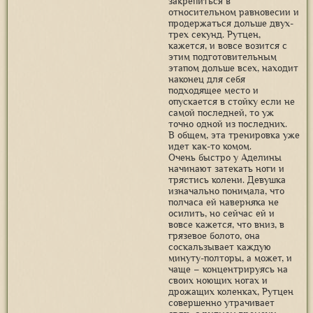
закрепиться в
относительном равновесии и
продержаться дольше двух-
трех секунд. Рутцен,
кажется, и вовсе возится с
этим подготовительным
этапом дольше всех, находит
наконец для себя
подходящее место и
опускается в стойку если не
самой последней, то уж
точно одной из последних.
В общем, эта тренировка уже
идет как-то комом.
Очень быстро у Аделины
начинают затекать ноги и
трястись колени. Девушка
изначально понимала, что
полчаса ей наверняка не
осилить, но сейчас ей и
вовсе кажется, что вниз, в
грязевое болото, она
соскальзывает каждую
минуту-полторы, а может, и
чаще – концентрируясь на
своих ноющих ногах и
дрожащих коленках, Рутцен
совершенно утрачивает