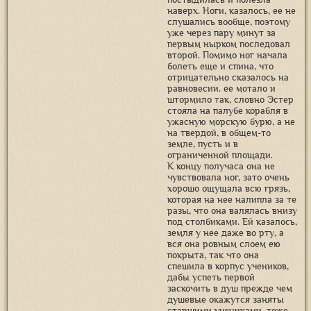
наверх. Ноги, казалось, ее не
слушались вообще, поэтому
уже через пару минут за
первым нырком последовал
второй. Помимо ног начала
болеть еще и спина, что
отрицательно сказалось на
равновесии. ее мотало и
штормило так, словно Эстер
стояла на палубе корабля в
ужасную морскую бурю, а не
на твердой, в общем-то
земле, пусть и в
ограниченной площади.
К концу получаса она не
чувствовала ног, зато очень
хорошо ощущала всю грязь,
которая на нее налипла за те
разы, что она валялась внизу
под столбиками. Ей казалось,
земля у нее даже во рту, а
вся она ровным слоем ею
покрыта, так что она
спешила в корпус учеников,
дабы успеть первой
заскочить в душ прежде чем
душевые окажутся заняты
старшими учениками, тоже