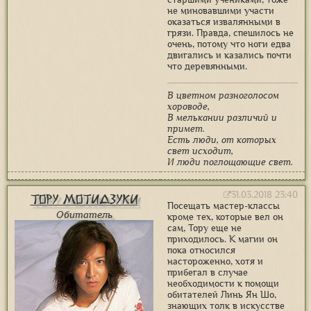
не миновавшими участи
оказаться извалянными в
грязи. Правда, спешилось не
очень, потому что ноги едва
двигались и казались почти
что деревянными.
В цветном разноголосом
хороводе,
В мелькании различий и
примет.
Есть люди, от которых
свет исходит,
И люди поглощающие свет.
31.03.2018 23:40
Тору Мотидзуки
Посещать мастер-классы
Обитатель
кроме тех, которые вел он
сам, Тору еще не
приходилось. К магии он
пока относился
настороженно, хотя и
прибегал в случае
необходимости к помощи
обитателей Линь Ян Шо,
знающих толк в искусстве