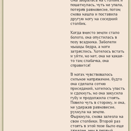
Она забралась на столбик и
пошатнулась, чуть не упала,
потеряв равновесие, потом
снова нашла и поставила
другую ногу на соседний
столбик.
Когда вместо земли стало
болото, она опустилась в
позу всадника. Заболели
мышцы бедра, а ноги
затряслись. Хотелось встать
и уйти, но нет, она не какая-
то там слабачка, она
справится!
В ногах чувствовалось
сильное напряжение, будто
она сделала сотню
приседаний, хотелось упасть
и сдохнуть, но она закусила
губу и продолжила стоять.
Повело чуть в сторону, и она,
не удержав равновесие,
рухнула на землю.
Фыркнула, снова залезла на
свои столбики. Второй раз
стоять в этой позе было еще
тяжелее, чем в первый.