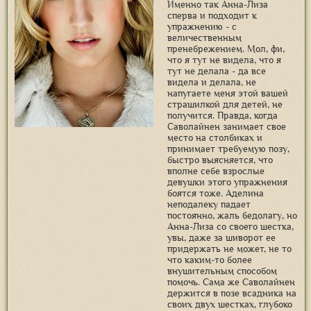
Именно так Анна-Лиза
сперва и подходит к
упражнению - с
величественным
пренебрежением. Мол, фи,
что я тут не видела, что я
тут не делала - да все
видела и делала, не
напугаете меня этой вашей
страшилкой для детей, не
получится. Правда, когда
Саволайнен занимает свое
место на столбиках и
принимает требуемую позу,
быстро выясняется, что
вполне себе взрослые
девушки этого упражнения
боятся тоже. Аделина
неподалеку падает
постоянно, жаль бедолагу, но
Анна-Лиза со своего шестка,
увы, даже за шиворот ее
придержать не может, не то
что каким-то более
внушительным способом
помочь. Сама же Саволайнен
держится в позе всадника на
своих двух шестках, глубоко