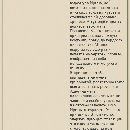
вздохнула Ирина, не
питавшая к позе всадника
никаких ласковых чувств и
стоявшая в ней довольно
хреново. А тут ещё и целых
полчаса, твою мать.
Попросить бы сжалиться и
пристрелить полудохлую
всадницу сразу, да гордость
не позволяет. Ирина
выругалась ещё раз и
полезла на чертовы столбы,
изображать из себя
неподвижного и могучего
ниндзю.
В принципе, чтобы
выглядеть не очень
кривоногой, достаточно было
всего-то падать реже, чем
Аделина - эта
наворачивалась чуть ли не
чаще, чем вообще успевала
на столбы залезать. Но у
Ирины ж гордость. У неё ж
принципы. В том числе,
упертый принцип, гласящий,
что ежели уж влезла на
столб, так надо на нем