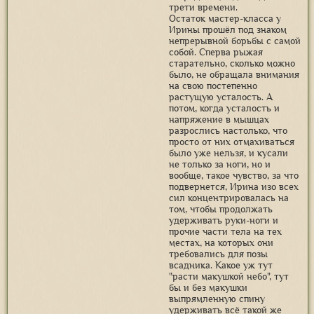
трети времени.
Остаток мастер-класса у
Ирины прошёл под знаком
непрерывной борьбы с самой
собой. Сперва рыжая
старательно, сколько можно
было, не обращала внимания
на свою постепенно
растущую усталость. А
потом, когда усталость и
напряжение в мышцах
разрослись настолько, что
просто от них отмахиваться
было уже нельзя, и кусали
не только за ноги, но и
вообще, такое чувство, за что
подвернется, Ирина изо всех
сил концентрировалась на
том, чтобы продолжать
удерживать руки-ноги и
прочие части тела на тех
местах, на которых они
требовались для позы
всадника. Какое уж тут
"расти макушкой небо", тут
бы и без макушки
выпрямленную спину
удерживать всё такой же