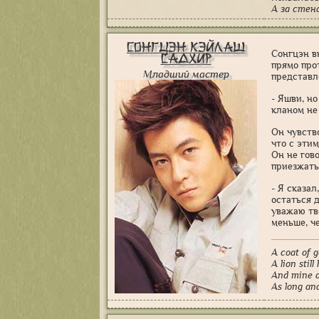
А за стен
Сонгцэн Кэйлаш
Сонгцэн в
Садхир
прямо про
Младший мастер
представле
- Яшви, но
кланом н
Он чувств
что с этим
Он не гово
приезжать,
- Я сказал
остаться д
уважаю тв
меньше, че
A coat of g
A lion still
And mine a
As long an