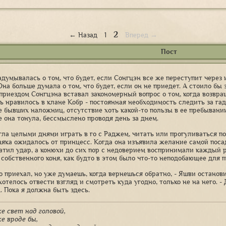
2
← Назад
1
Вперед →
Пост
адумывалась о том, что будет, если Сонгцэн все же переступит через
на больше думала о том, что будет, если он не приедет. А стоило бы
 приездом Сонгцэна вставал закономерный вопрос о том, когда возвра
нь нравилось в клане Кобр - постоянная необходимость следить за га
е бывших наложниц, отсутствие хоть какой-то пользы в ее пребывани
е она тонула, бессмыслено проводя день за днем.
гла целыми днями играть в го с Раджем, читать или прогуливаться по 
няка ожидалось от принцесс. Когда она изъявила желание самой поса
ватил удар, а конюхи до сих пор с недоверием воспринимали каждый р
 собственного коня, как будто в этом было что-то неподобающее для 
о приехал, но уже думаешь, когда вернешься обратно, - Яшви останов
хотелось отвести взгляд и смотреть куда угодно, только не на него. 
 Пока я должна быть здесь.
е свет над головой,
е вроде бы,