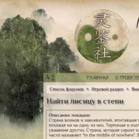
▲
A
Главная
О проекте
▼
Список форумов
Игровой раздел
Вне
Найти лисицу в степи
Описание локации:
Страна воинов и завоевателей, впитавшая 
похожая ни на одну из них. Терпимая и о
уважения других. Страна, которая укроет и
часто называют "in the middle of nowhere".