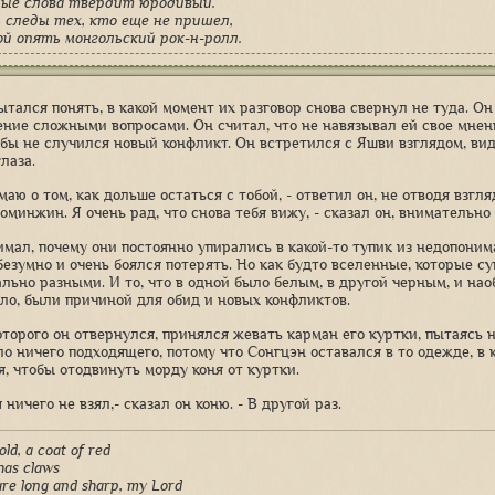
лые слова твердит юродивый.
 следы тех, кто еще не пришел,
ой опять монгольский рок-н-ролл.
ытался понять, в какой момент их разговор снова свернул не туда. Он
ение сложными вопросами. Он считал, что не навязывал ей свое мнен
обы не случился новый конфликт. Он встретился с Яшви взглядом, видя
лаза.
умаю о том, как дольше остаться с тобой, - ответил он, не отводя взгл
минжин. Я очень рад, что снова тебя вижу, - сказал он, внимательно 
имал, почему они постоянно упирались в какой-то тупик из недопоним
безумно и очень боялся потерять. Но как будто вселенные, которые с
льно разными. И то, что в одной было белым, в другой черным, и наоб
ло, были причиной для обид и новых конфликтов.
которого он отвернулся, принялся жевать карман его куртки, пытаясь 
ло ничего подходящего, потому что Сонгцэн оставался в то одежде, в 
я, чтобы отодвинуть морду коня от куртки.
я ничего не взял,- сказал он коню. - В другой раз.
old, a coat of red
 has claws
re long and sharp, my Lord