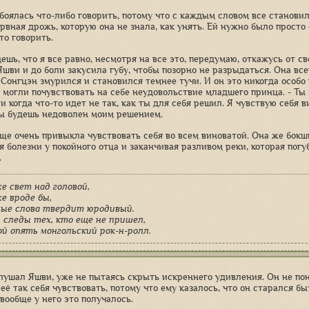
боялась что-либо говорить, потому что с каждым словом все станови
ервная дрожь, которую она не знала, как унять. Ей нужно было просто
то говорить.
ешь, что я все равно, несмотря на все это, передумаю, откажусь от св
Яшви и до боли закусила губу, чтобы позорно не разрыдаться. Она все
 Сонгцэн змурился и становился темнее тучи. И он это никогда особо 
 могли почувствовать на себе неудовольствие младшего принца. - Ты 
и когда что-то идет не так, как ты для себя решил. Я чувствую себя в
ты будешь недоволен моим решением.
ще очень привыкла чувствовать себя во всем виноватой. Она же бокши
я болезни у покойного отца и заканчивая разливом реки, которая пог
.
е свет над головой,
е вроде бы,
лые слова твердит юродивый.
 следы тех, кто еще не пришел,
ой опять монгольский рок-н-ролл.
лушал Яшви, уже не пытаясь скрыть искреннего удивления. Он не пони
 её так себя чувствовать, потому что ему казалось, что он старался 
вообще у него это получалось.