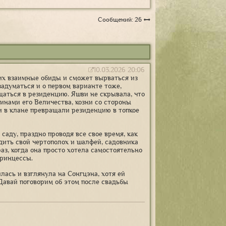
Сообщений: 26
10.03.2026 20:06
 их взаимные обиды и сможет вырваться из
 задуматься и о первом варианте тоже,
щаться в резиденцию. Яшви не скрывала, что
динами его Величества, козни со стороны
и в клане превращали резиденцию в топкое
саду, праздно проводя все свое время, как
дить свой чертополох и шалфей, садовника
аз, когда она просто хотела самостоятельно
принцессы.
илась и взглянула на Сонгцэна, хотя ей
- Давай поговорим об этом после свадьбы