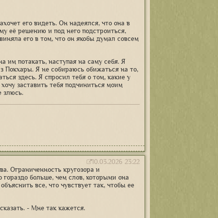
ахочет его видеть. Он надеялся, что она в
ому её решению и под него подстроиться,
виняла его в том, что он якобы думал совсем
на им потакать, наступая на саму себя. Я
 из Покхары. Я не собираюсь обижаться на то,
ться здесь. Я спросил тебя о том, какие у
я хочу заставить тебя подчиниться моим
е злюсь.
10.03.2026 23:22
ва. Ограниченность кругозора и
 гораздо больше, чем слов, которыми она
объяснить все, что чувствует так, чтобы ее
сказать. - Мне так кажется.