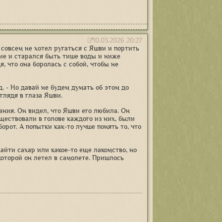
10.03.2026 20:27
 совсем не хотел ругаться с Яшви и портить
ие и старался быть тише воды и ниже
, что она боролась с собой, чтобы не
яд. - Но давай не будем думать об этом до
глядя в глаза Яшви.
ания. Он видел, что Яшви его любила. Он
уществовали в голове каждого из них, были
орот. А попытки как-то лучше понять то, что
найти сахар или какое-то еще лакомство, но
которой он летел в самолете. Пришлось