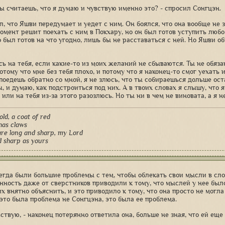
ты считаешь, что я думаю и чувствую именно это? - спросил Сонгцэн.
, что Яшви передумает и уедет с ним. Он боялся, что она вообще не з
момент решит поехать с ним в Покхару, но он был готов уступить люб
 был готов на что угодно, лишь бы не расставаться с ней. Но Яшви об
сь на тебя, если какие-то из моих желаний не сбываются. Ты не обяза
отому что мне без тебя плохо, и потому что я наконец-то смог уехать
поедешь обратно со мной, я не злюсь, что ты собираешься дольше оста
, и думаю, как подстроиться под них. А в твоих словах я слышу, что 
или на тебя из-за этого разозлюсь. Но ты ни в чем не виновата, а я н
old, a coat of red
 has claws
re long and sharp, my Lord
d sharp as yours
егда были большие проблемы с тем, чтобы облекать свои мысли в сло
нность даже от сверстников приводили к тому, что мыслей у нее было
х внятно объяснить, и это приводило к тому, что она просто не могла 
 это была проблема не Сонгцэна, это была ее проблема.
вствую, - наконец потерянно ответила она, больше не зная, что ей еще 