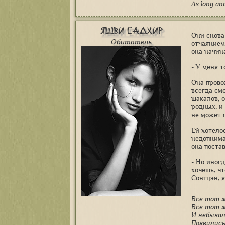
As long an
Яшви Садхир
Они снова
Обитатель
отчаянием
она начин
- У меня т
Она прово
всегда см
шакалов, 
родных, и 
не может п
Ей хотелос
недопнима
она поста
- Но иног
хочешь, ч
Сонгцэн, я
Все тот ж
Все тот ж
И небыва
Появились