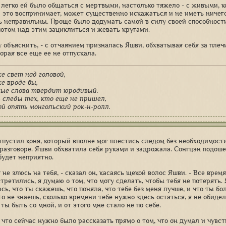
 легко ей было общаться с мертвыми, настолько тяжело - с живыми, к
на это воспринимает, может существенно искажаться и не иметь ниче
ь неправильны. Проще было додумать самой в силу своей способности
 потом над этим зациклиться и жевать кругами.
гу объяснить, - с отчаянием призналась Яшви, обхватывая себя за пл
орая все еще ее не отпускала.
е свет над головой,
е вроде бы,
лые слова твердит юродивый.
 следы тех, кто еще не пришел,
ой опять монгольский рок-н-ролл.
тпустил коня, который вполне мог плестись следом без необходимости
разговоре. Яшви обхватила себя руками и задрожала. Сонгцэн подошел
будет неприятно.
я не злюсь на тебя, - сказал он, касаясь щекой волос Яшви. - Все врем
третились, я думаю о том, что могу сделать, чтобы тебя не потерять. 
юсь, что ты скажешь, что поняла, что тебе без меня лучше, и что ты б
то не знаешь, сколько времени тебе нужно здесь остаться, я не обидел
ты быть со мной, и от этого мне стало не по себе.
 что сейчас нужно было рассказать прямо о том, что он думал и чувст