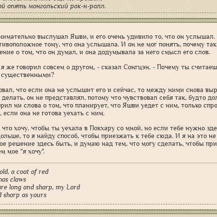
ой опять монгольский рок-н-ролл.
нимательно выслушал Яшви, и его очень удивило то, что он услышал. П
тивоположное тому, что она услышала. И он не мог понять, почему так
ние о том, что он думал, и она додумывала за него смысл его слов.
 я же говорил совсем о другом, - сказал Сонгцэн. - Почему ты считае
е существенными?
овал, что если она не услышит его и сейчас, то между ними снова вы
 делать, он не представлял, потому что чувствовал себя так, будто д
рил ни слова о том, что планирует, что Яшви уедет с ним, только спро
 если она не готова уехать с ним.
, что хочу, чтобы ты уехала в Покхару со мной, но если тебе нужно зд
ольше, то я найду способ, чтобы приезжать к тебе сюда. И я на это н
ое решение здесь быть, и думаю над тем, что могу сделать, чтобы при
м мое "я хочу".
old, a coat of red
 has claws
re long and sharp, my Lord
d sharp as yours