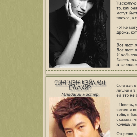
Насколько
то, как о
могут быт
плохое, а
- Я не мо
дрожь, кот
Все тот ж
Все тот ж
И небыва
Появились
А за стен
Сонгцэн Кэйлаш
Сонгцэн о
Садхир
лишним в 
Младший мастер
ей это не 
- Поверь, 
сегодня вс
тебя, я бо
сказала, ч
хочешь ли 
Он решил,