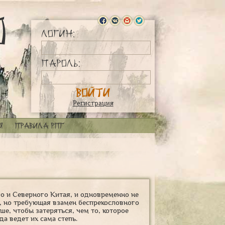
Логин:
Пароль:
Регистрация
я
Правила РПГ
го и Северного Китая, и одновременно не
, но требующая взамен беспрекословного
ше, чтобы затеряться, чем то, которое
да ведет их сама степь.