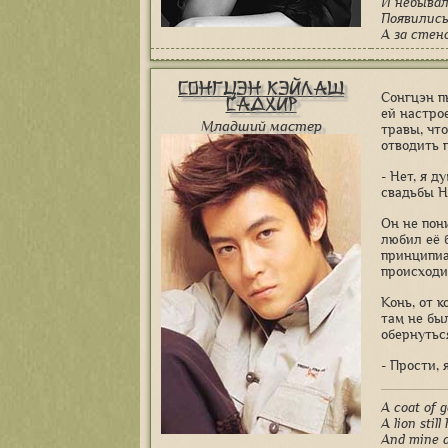
И небыва
Появились
А за стен
Сонгцэн Кэйлаш
Сонгцэн п
Садхир
ей настро
Младший мастер
травы, чт
отводить г
- Нет, я д
свадьбы Но
Он не пон
любил её 
принципиа
происходи
Конь, от 
там не бы
обернутьс
- Прости, 
A coat of g
A lion still
And mine a