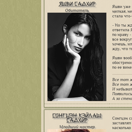
Яшви Садхир
Яшви уже 
Обитатель
мелкая, н
стала что-
- Но ты жд
ответила 
по нраву -
все вокруг
хочешь, ил
жду, что 
Яшви вооб
обострени
по ее вине
Все тот ж
Все тот ж
И небыва
Появились
А за стен
Сонгцэн Кэйлаш
Сонгцэн с
Садхир
заставлял
Младший мастер
насколько 