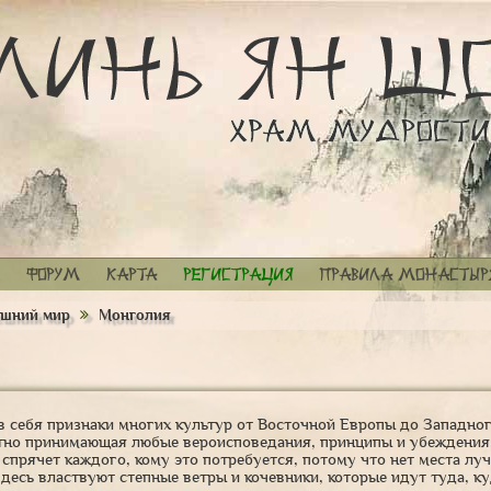
Форум
Карта
Регистрация
Правила монастыр
шний мир
Монголия
в себя признаки многих культур от Восточной Европы до Западно
хотно принимающая любые вероисповедания, принципы и убеждения
 спрячет каждого, кому это потребуется, потому что нет места луч
 Здесь властвуют степные ветры и кочевники, которые идут туда, ку