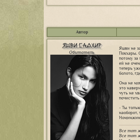
Автор
Яшви Садхир
Яшви не з
Обитатель
Покхары. О
потому за
ей не оче
теперь уж
болото, гд
Она не мо
это навер
чуть не х
почистить
- Ты тольк
наоборот, 
Номинжин.
Все тот ж
Все тот ж