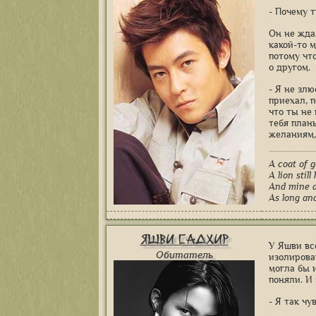
- Почему 
Он не ждал
какой-то 
потому что
о другом.
- Я не злю
приехал, п
что ты не 
тебя планы
желаниям, 
A coat of g
A lion still
And mine a
As long an
Яшви Садхир
У Яшви вс
Обитатель
изолирова
могла бы и
поняли. И
- Я так чу