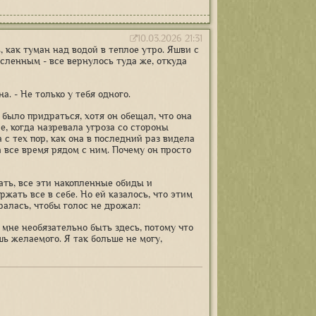
10.03.2026 21:31
 как туман над водой в теплое утро. Яшви с
ысленным - все вернулось туда же, откуда
а. - Не только у тебя одного.
было придраться, хотя он обещал, что она
е, когда назревала угроза со стороны
 с тех пор, как она в последний раз видела
а все время рядом с ним. Почему он просто
зать, все эти накопленные обиды и
жать все в себе. Но ей казалось, что этим
ралась, чтобы голос не дрожал:
 мне необязательно быть здесь, потому что
шь желаемого. Я так больше не могу,