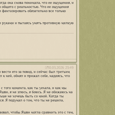
огда она снова понимала, что ее ощущения, и
го общего с реальностью. Что ее ощущения
 фантазировать обязательно все только
ечи руками и пытаясь унять противную мелкую
10.03.2026 23:49
 вести его за повод, и сейчас был третьим
 к ней, обнял и прижал себе, надеясь, что
я с того момента, как ты уехала, и как мы
Яшви, я не злюсь, я боюсь. Я не обижаюсь на
ольше не хочешь быть со мной. Когда ты
ся. Я подумал о том, что ты не решила,
вовал, чтобы Яшви могла сравнить это с тем,