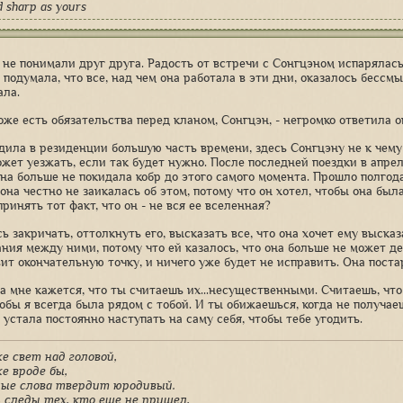
d sharp as yours
 не понимали друг друга. Радость от встречи с Сонгцэном испарялась,
 подумала, что все, над чем она работала в эти дни, оказалось бессм
ала.
оже есть обязательства перед кланом, Сонгцэн, - негромко ответила он
дила в резиденции большую часть времени, здесь Сонгцэну не к чему 
ожет уезжать, если так будет нужно. После последней поездки в апрел
она больше не покидала кобр до этого самого момента. Прошло полгода
она честно не заикалась об этом, потому что он хотел, чтобы она был
ринять тот факт, что он - не вся ее вселенная?
ь закричать, оттолкнуть его, высказать все, что она хочет ему выска
ния между ними, потому что ей казалось, что она больше не может дер
вит окончательную точку, и ничего уже будет не исправить. Она поста
да мне кажется, что ты считаешь их...несущественными. Считаешь, что
тобы я всегда была рядом с тобой. И ты обижаешься, когда не получае
 устала постоянно наступать на саму себя, чтобы тебе угодить.
е свет над головой,
е вроде бы,
лые слова твердит юродивый.
 следы тех, кто еще не пришел,