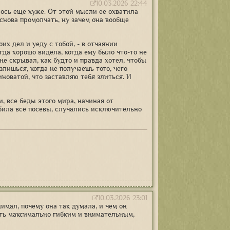
10.03.2026 22:44
лось еще хуже. От этой мысли ее охватила
 снова промолчать, ну зачем она вообще
оих дел и уеду с тобой, - в отчаянии
гда хорошо видела, когда ему было что-то не
не скрывал, как будто и правда хотел, чтобы
злишься, когда не получаешь того, чего
иноватой, что заставляю тебя злиться. И
, все беды этого мира, начиная от
убила все посевы, случались исключительно
10.03.2026 23:01
мал, почему она так думала, и чем он
быть максимально гибким и внимательным,