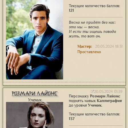
Текущее количество баллов:
121
Весна не придёт без нас:
это мы — весна.
И если ты ищешь повода
жить, то вот он.
Мастер:
20.05.2024 18:31
Проставлено
20.05.2024 01:39
Розмари Лайонс
Персонажу
Розмари Лайонс
Ученик
поднять навык
Каллиграфия
до уровня
Ученик
.
Текущее количество баллов:
137