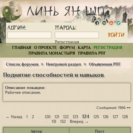
Линь Ян Шо
Логин:
Пароль:
Регистрация
ГЛАВНАЯ
О ПРОЕКТЕ
ФОРУМ
КАРТА
РЕГИСТРАЦИЯ
ПРАВИЛА МОНАСТЫРЯ
ПРАВИЛА РПГ
Список форумов
Неигровой раздел
Объявления РПГ
Поднятие способностей и навыков
Описание локации:
Рабочее описание.
Сообщений: 1966
124
← Назад
1
2
…
120
121
122
123
125
126
127
128
…
131
132
Вперед →
Автор
Пост