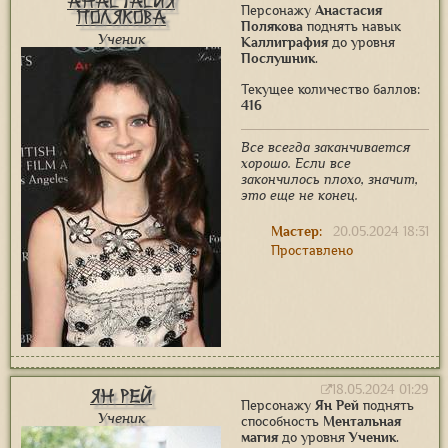
Анастасия
Персонажу
Анастасия
Полякова
Полякова
поднять навык
Ученик
Каллиграфия
до уровня
Послушник
.
Текущее количество баллов:
416
Все всегда заканчивается
хорошо. Если все
закончилось плохо, значит,
это еще не конец.
Мастер:
20.05.2024 18:31
Проставлено
18.05.2024 01:29
Ян Рей
Персонажу
Ян Рей
поднять
Ученик
способность
Ментальная
магия
до уровня
Ученик
.