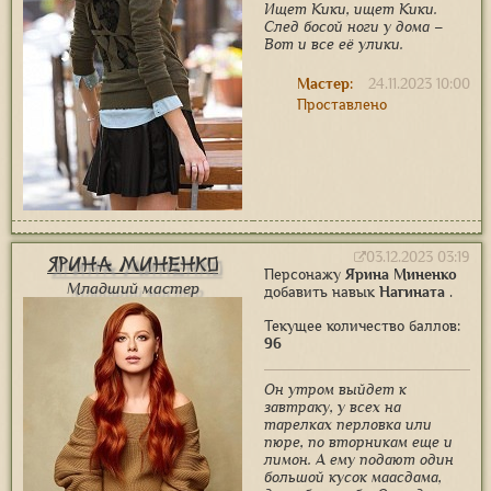
Ищет Кики, ищет Кики.
След босой ноги у дома –
Вот и все её улики.
Мастер:
24.11.2023 10:00
Проставлено
03.12.2023 03:19
Ярина Миненко
Персонажу
Ярина Миненко
Младший мастер
добавить навык
Нагината
.
Текущее количество баллов:
96
Он утром выйдет к
завтраку, у всех на
тарелках перловка или
пюре, по вторникам еще и
лимон. А ему подают один
большой кусок маасдама,