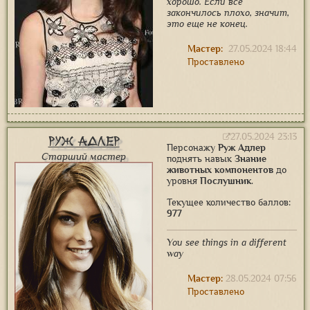
хорошо. Если все
закончилось плохо, значит,
это еще не конец.
Мастер:
27.05.2024 18:44
Проставлено
27.05.2024 23:13
Руж Адлер
Персонажу
Руж Адлер
Старший мастер
поднять навык
Знание
животных компонентов
до
уровня
Послушник
.
Текущее количество баллов:
977
You see things in a different
way
Мастер:
28.05.2024 07:56
Проставлено