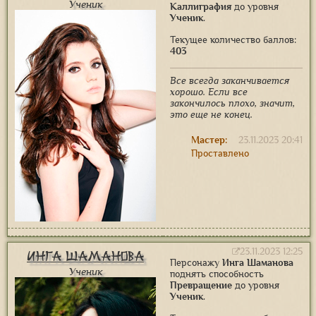
Ученик
Каллиграфия
до уровня
Ученик
.
Текущее количество баллов:
403
Все всегда заканчивается
хорошо. Если все
закончилось плохо, значит,
это еще не конец.
Мастер:
23.11.2023 20:41
Проставлено
23.11.2023 12:25
Инга Шаманова
Персонажу
Инга Шаманова
Ученик
поднять способность
Превращение
до уровня
Ученик
.