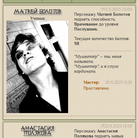
13.11.2023 23:00
Матвей Болотов
Персонажу
Матвей Болотов
Ученик
поднять способность
Врачевание
до уровня
Послушник
.
Текущее количество баллов:
98
"Мушкетёр" – ты меня
называла,
"Мушкетёр", а я слуга
кардинала.
Мастер:
20.11.2023 11:28
Проставлено
22.11.2023 14:58
Анастасия
Персонажу
Анастасия
Полякова
Полякова
поднять навык