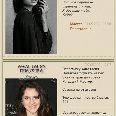
Вот моё сердце —
игральный кубик.
Я доверяю тебе.
Кидай.
Мастер:
24.05.2024 05:58
Проставлено
27.05.2024 17:07
Анастасия
Персонажу
Анастасия
Полякова
Полякова
поднять навык
Ученик
Знание трав
до уровня
Младший Мастер
.
Ссылка на отыгрыш
Текущее количество баллов:
445
Все всегда заканчивается