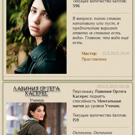
Текущее количество баллов:
396
В вопросе, полон стакан
наполовину или пуст, я
предпочитаю вариант
ответа «в стакане есть
вода». Главное, что вода ещё
есть.
Мастер:
23.11.2023 20:41
Проставлено
24.11.2023 00:38
Лавиния Ортега
Персонажу
Лавиния Ортега
Касерес
Касерес
поднять
Ученик
способность
Ментальная
магия
до уровня
Ученик
.
Текущее количество баллов:
159
Оклахома, Оклахома