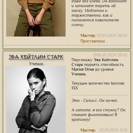
даже без хлеба. Он вздохнет
и начинает тереть об
маску. Медленно и
торжественно, как и
полагается повелителю
ситху.
Мастер:
05.03.2024 08:52
Проставлено
06.05.2024 20:42
Эва Кейтлин Старк
Персонажу
Эва Кейтлин
Ученик
Старк
поднять способность
Магия Огня
до уровня
Ученик
.
Текущее количество баллов:
133
Это - Склисс. Он ничей.
А хотите, я его стукну? Он
станет фиолетовым! В
крапинку!
Мастер:
07.05.2024 12:51