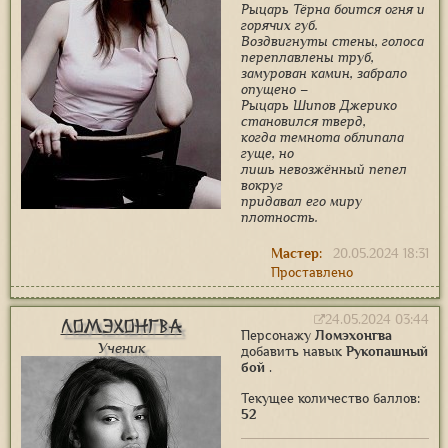
Рыцарь Тёрна боится огня и
горячих губ.
Воздвигнуты стены, голоса
переплавлены труб,
замурован камин, забрало
опущено –
Рыцарь Шипов Джерико
становился тверд,
когда темнота облипала
гуще, но
лишь невозжённый пепел
вокруг
придавал его миру
плотность.
Мастер:
20.05.2024 18:31
Проставлено
24.05.2024 03:44
Ломэхонгва
Персонажу
Ломэхонгва
Ученик
добавить навык
Рукопашный
бой
.
Текущее количество баллов:
52