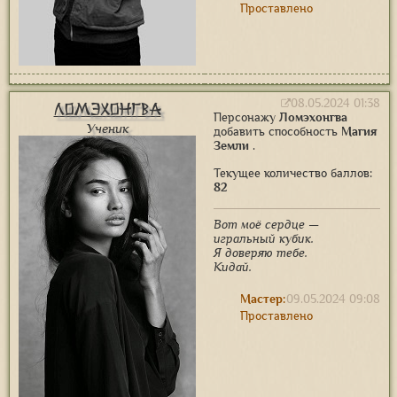
Проставлено
08.05.2024 01:38
Ломэхонгва
Персонажу
Ломэхонгва
Ученик
добавить способность
Магия
Земли
.
Текущее количество баллов:
82
Вот моё сердце —
игральный кубик.
Я доверяю тебе.
Кидай.
Мастер:
09.05.2024 09:08
Проставлено