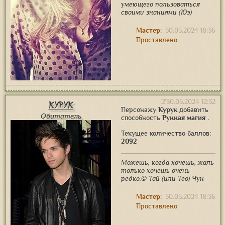
умеющего пользоваться
своими знаниями (Юэ)
Мастер:
30.05.2024 18:36
Проставлено
30.05.2024 12:32
Курук
Персонажу
Курук
добавить
Обитатель
способность
Рунная магия
.
Текущее количество баллов:
2092
Можешь, когда хочешь, жаль
только хочешь очень
редко.© Тай (или Тео) Чун
Мастер:
30.05.2024 18:36
Проставлено