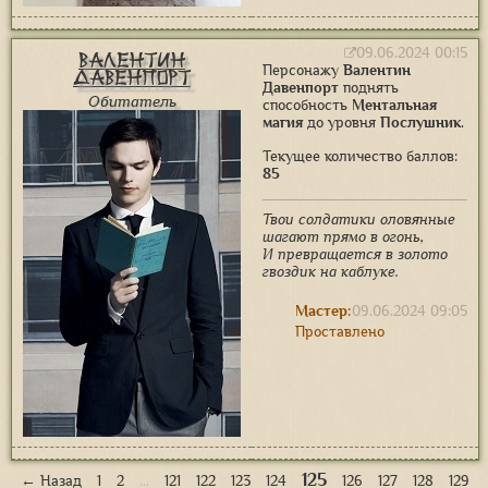
09.06.2024 00:15
Валентин
Персонажу
Валентин
Давенпорт
Давенпорт
поднять
Обитатель
способность
Ментальная
магия
до уровня
Послушник
.
Текущее количество баллов:
85
Твои солдатики оловянные
шагают прямо в огонь,
И превращается в золото
гвоздик на каблуке.
Мастер:
09.06.2024 09:05
Проставлено
125
← Назад
1
2
…
121
122
123
124
126
127
128
129