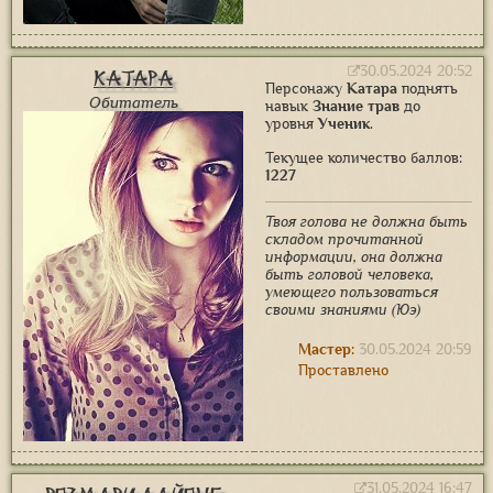
30.05.2024 20:52
Катара
Персонажу
Катара
поднять
Обитатель
навык
Знание трав
до
уровня
Ученик
.
Текущее количество баллов:
1227
Твоя голова не должна быть
складом прочитанной
информации, она должна
быть головой человека,
умеющего пользоваться
своими знаниями (Юэ)
Мастер:
30.05.2024 20:59
Проставлено
31.05.2024 16:47