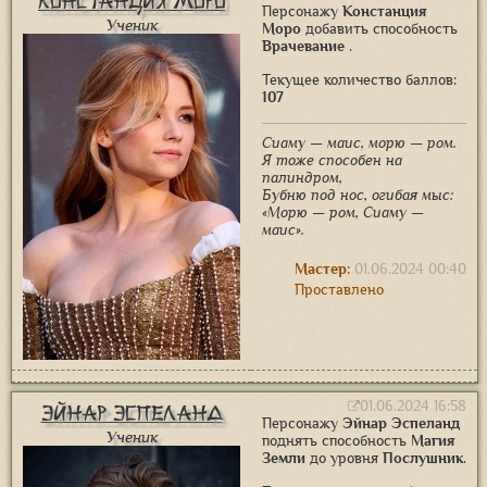
Констанция Моро
Персонажу
Констанция
Ученик
Моро
добавить способность
Врачевание
.
Текущее количество баллов:
107
Сиаму — маис, морю — ром.
Я тоже способен на
палиндром,
Бубню под нос, огибая мыс:
«Морю — ром, Сиаму —
маис».
Мастер:
01.06.2024 00:40
Проставлено
01.06.2024 16:58
Эйнар Эспеланд
Персонажу
Эйнар Эспеланд
Ученик
поднять способность
Магия
Земли
до уровня
Послушник
.