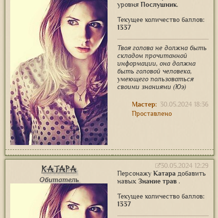
уровня
Послушник
.
Текущее количество баллов:
1337
Твоя голова не должна быть
складом прочитанной
информации, она должна
быть головой человека,
умеющего пользоваться
своими знаниями (Юэ)
Мастер:
30.05.2024 18:36
Проставлено
30.05.2024 12:29
Катара
Персонажу
Катара
добавить
Обитатель
навык
Знание трав
.
Текущее количество баллов:
1337