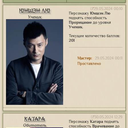
29.05.2024 00:10
Юншэн Лю
Персонажу
Юншэн Лю
Ученик
поднять способность
Прорицание
до уровня
Ученик
.
Текущее количество баллов:
201
Мастер:
29.05.2024 00:11
Проставлено
30.05.2024 12:29
Катара
Персонажу
Катара
поднять
Обитатель
способность
Врачевание
до