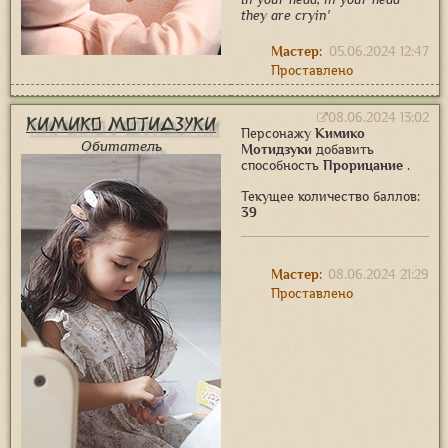
they are cryin'
Мастер:
05.06.2024 12:47
Проставлено
08.06.2024 13:02
Кимико Мотидзуки
Персонажу
Кимико
Обитатель
Мотидзуки
добавить
способность
Прорицание
.
Текущее количество баллов:
39
Мастер:
08.06.2024 21:29
Проставлено