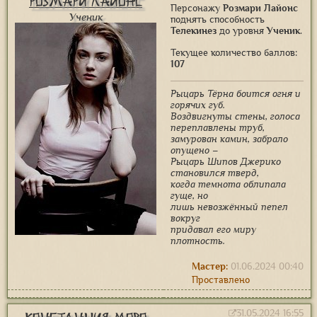
Розмари Лайонс
Персонажу
Розмари Лайонс
Ученик
поднять способность
Телекинез
до уровня
Ученик
.
Текущее количество баллов:
107
Рыцарь Тёрна боится огня и
горячих губ.
Воздвигнуты стены, голоса
переплавлены труб,
замурован камин, забрало
опущено –
Рыцарь Шипов Джерико
становился тверд,
когда темнота облипала
гуще, но
лишь невозжённый пепел
вокруг
придавал его миру
плотность.
Мастер:
01.06.2024 00:40
Проставлено
31.05.2024 16:55