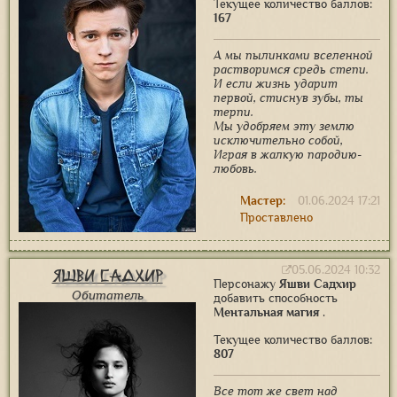
Текущее количество баллов:
167
А мы пылинками вселенной
растворимся средь степи.
И если жизнь ударит
первой, стиснув зубы, ты
терпи.
Мы удобряем эту землю
исключительно собой,
Играя в жалкую пародию-
любовь.
Мастер:
01.06.2024 17:21
Проставлено
05.06.2024 10:32
Яшви Садхир
Персонажу
Яшви Садхир
Обитатель
добавить способность
Ментальная магия
.
Текущее количество баллов:
807
Все тот же свет над