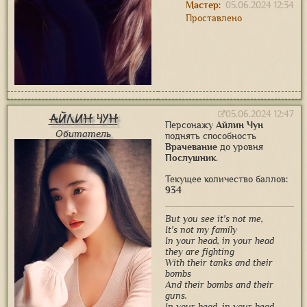
Мастер:
05.06.2024 12:34
Проставлено
05.06.2024 12:47
Айлин Чун
Персонажу
Айлин Чун
Обитатель
поднять способность
Врачевание
до уровня
Послушник
.
Текущее количество баллов:
934
But you see it's not me,
It's not my family
In your head, in your head
they are fighting
With their tanks and their
bombs
And their bombs and their
guns.
In your head, in your head