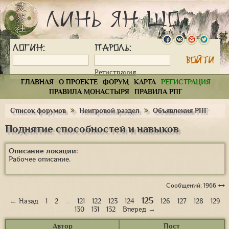
Линь Ян Шо
Логин:
Пароль:
Регистрация
ГЛАВНАЯ
О ПРОЕКТЕ
ФОРУМ
КАРТА
РЕГИСТРАЦИЯ
ПРАВИЛА МОНАСТЫРЯ
ПРАВИЛА РПГ
Список форумов
Неигровой раздел
Объявления РПГ
Поднятие способностей и навыков
Описание локации:
Рабочее описание.
Сообщений: 1966
125
← Назад
1
2
…
121
122
123
124
126
127
128
129
130
131
132
Вперед →
Автор
Пост