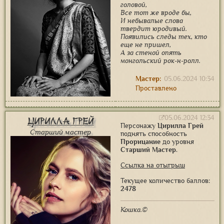
головой,
Все тот же вроде бы,
И небывалые слова
твердит юродивый.
Появились следы тех, кто
еще не пришел,
А за стеной опять
монгольский рок-н-ролл.
Мастер:
05.06.2024 10:34
Проставлено
05.06.2024 12:34
Цирилла Грей
Персонажу
Цирилла Грей
Старший мастер
поднять способность
Прорицание
до уровня
Старший Мастер
.
Ссылка на отыгрыш
Текущее количество баллов:
2478
Кошка.©