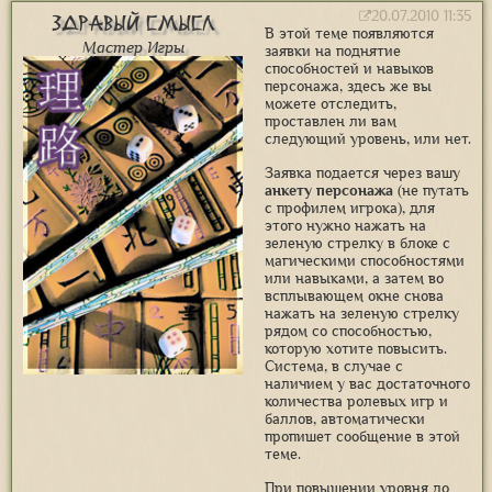
20.07.2010 11:35
Здравый Смысл
В этой теме появляются
Мастер Игры
заявки на поднятие
способностей и навыков
персонажа, здесь же вы
можете отследить,
проставлен ли вам
следующий уровень, или нет.
Заявка подается через вашу
анкету персонажа
(не путать
с профилем игрока), для
этого нужно нажать на
зеленую стрелку в блоке с
магическими способностями
или навыками, а затем во
всплывающем окне снова
нажать на зеленую стрелку
рядом со способностью,
которую хотите повысить.
Система, в случае с
наличием у вас достаточного
количества ролевых игр и
баллов, автоматически
пропишет сообщение в этой
теме.
При повышении уровня до