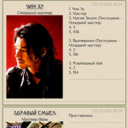
21.07.2010 00:54
Чин Ху
1. Чин Ху
Старший мастер
2. Мастер
3. Магия Земли (Послушник -
Младший мастер)
4. 3
5. 436
3. Врачевание (Послушник -
Младший мастер)
4. 2
5. 316
3. Рукопашный бой
4. 2
5. 194
21.07.2010 00:58
Здравый Смысл
Проставлено.
Мастер Игры