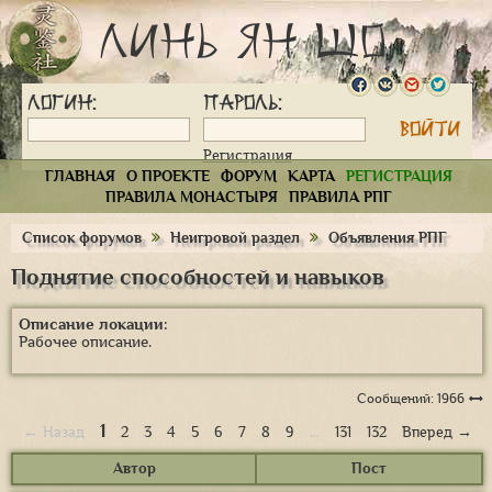
Линь Ян Шо
Логин:
Пароль:
Регистрация
ГЛАВНАЯ
О ПРОЕКТЕ
ФОРУМ
КАРТА
РЕГИСТРАЦИЯ
ПРАВИЛА МОНАСТЫРЯ
ПРАВИЛА РПГ
Список форумов
Неигровой раздел
Объявления РПГ
Поднятие способностей и навыков
Описание локации:
Рабочее описание.
Сообщений: 1966
1
← Назад
2
3
4
5
6
7
8
9
…
131
132
Вперед →
Автор
Пост