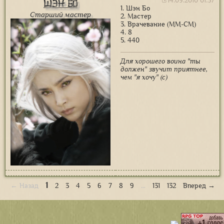
14.09.2010 01:37
Шэн Бо
1. Шэн Бо
Старший мастер
2. Мастер
3. Врачевание (ММ-СМ)
4. 8
5. 440
Для хорошего воина "ты
должен" звучит приятнее,
чем "я хочу" (с)
1
← Назад
2
3
4
5
6
7
8
9
…
131
132
Вперед →