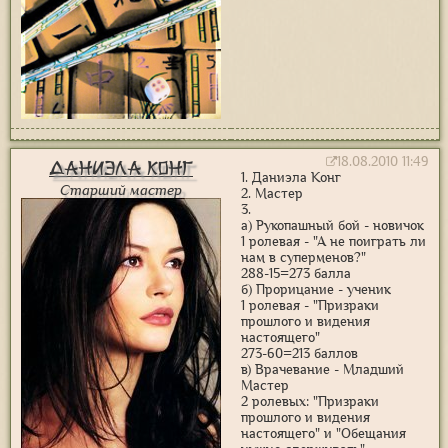
18.08.2010 11:49
Даниэла Конг
1. Даниэла Конг
Старший мастер
2. Мастер
3.
а) Рукопашный бой - новичок
1 ролевая - "А не поиграть ли
нам в суперменов?"
288-15=273 балла
б) Прорицание - ученик
1 ролевая - "Призраки
прошлого и видения
настоящего"
273-60=213 баллов
в) Врачевание - Младший
Мастер
2 ролевых: "Призраки
прошлого и видения
настоящего" и "Обещания