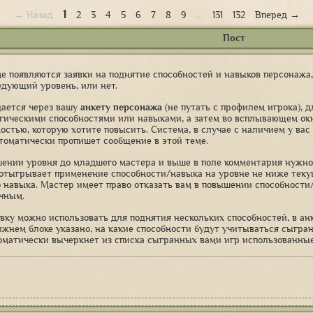
1
← Назад
2
3
4
5
6
7
8
9
…
131
132
Вперед →
Пост
ме появляются заявки на поднятие способностей и навыков персонажа
едующий уровень, или нет.
дается через вашу
анкету персонажа
(не путать с профилем игрока), 
агическими способностями или навыками, а затем во всплывающем ок
ностью, которую хотите повысить. Система, в случае с наличием у вас
втоматически пропишет сообщение в этой теме.
ении уровня до младшего мастера и выше в поле комментария нужно 
отыгрывает применение способности/навыка на уровне не ниже текущ
 навыка. Мастер имеет право отказать вам в повышении способности
чным.
вку можно использовать для поднятия нескольких способностей, в а
ижнем блоке указано, на какие способности будут учитываться сыгр
оматически вычеркнет из списка сыгранных вами игр использованные