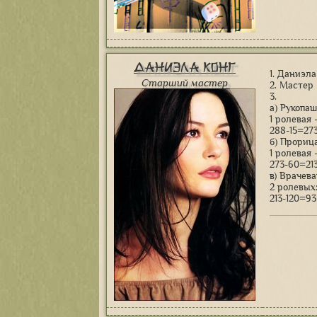
Даниэла Конг
1. Даниэла
Старший мастер
2. Мастер
3.
а) Рукопа
1 ролевая 
288-15=27
б) Прориц
1 ролевая
273-60=21
в) Врачев
2 ролевых
213-120=93