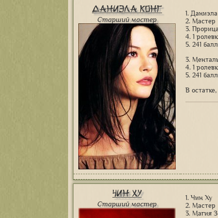
Даниэла Конг
1. Даниэла
Старший мастер
2. Мастер
3. Прориц
4. 1 ролев
5. 241 балл
3. Ментал
4. 1 ролев
5. 241 бал
В остатке,
Чин Ху
1. Чин Ху
Старший мастер
2. Мастер
3. Магия 