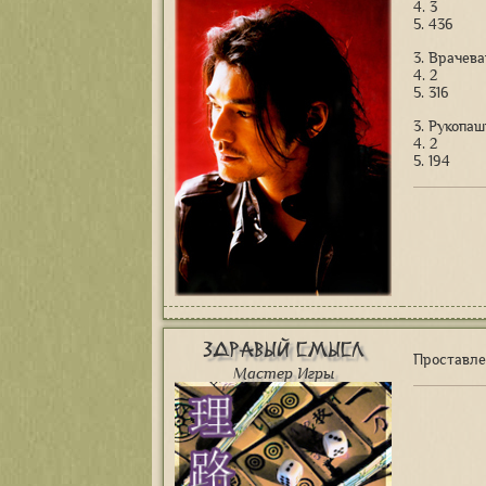
4. 3
5. 436
3. Врачев
4. 2
5. 316
3. Рукопа
4. 2
5. 194
Здравый Смысл
Проставле
Мастер Игры