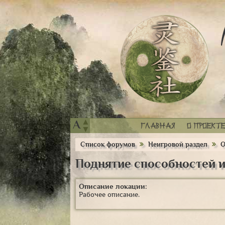
▲
A
Главная
О проекте
▼
Список форумов
Неигровой раздел
О
Поднятие способностей и
Описание локации:
Рабочее описание.