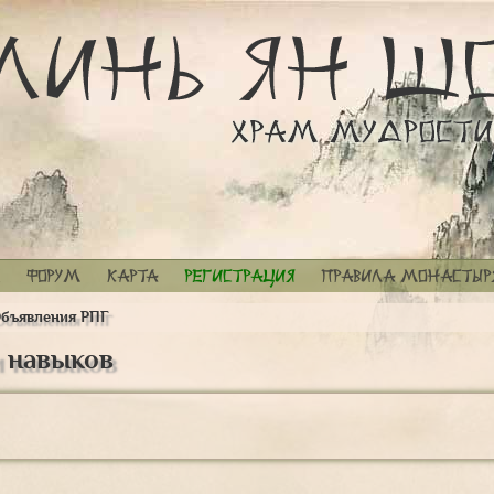
Форум
Карта
Регистрация
Правила монастыр
бъявления РПГ
 навыков