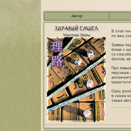
Автор
Здравый Смысл
В этой те
Мастер Игры
ли вам сл
Заявка по
блоке с м
со способ
баллов, а
При повыш
персонаж 
желаемого
недостато
Одну роле
в самом н
также авт