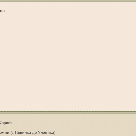
ено
 Кораев
Земли (с Новичка до Ученика)