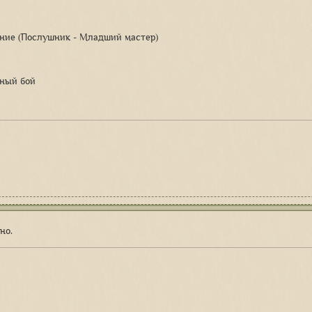
ание (Послушник - Младший мастер)
шный бой
но.