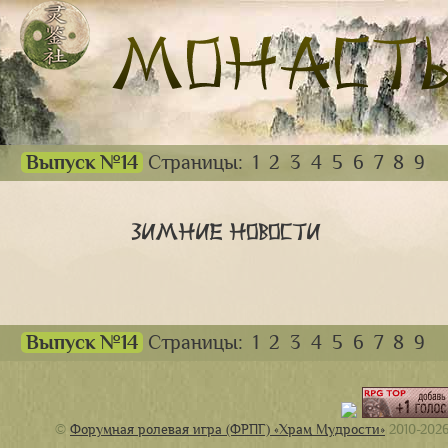
Выпуск №14
Страницы:
1
2
3
4
5
6
7
8
9
Зимние новости
Выпуск №14
Страницы:
1
2
3
4
5
6
7
8
9
©
Форумная ролевая игра (ФРПГ) «Храм Мудрости»
2010-202