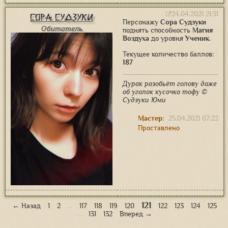
24.04.2021 21:31
Сора Судзуки
Персонажу
Сора Судзуки
Обитатель
поднять способность
Магия
Воздуха
до уровня
Ученик
.
Текущее количество баллов:
187
Дурак разобьёт голову даже
об уголок кусочка тофу ©
Судзуки Юми
Мастер:
25.04.2021 07:22
Проставлено
121
← Назад
1
2
…
117
118
119
120
122
123
124
125
…
131
132
Вперед →