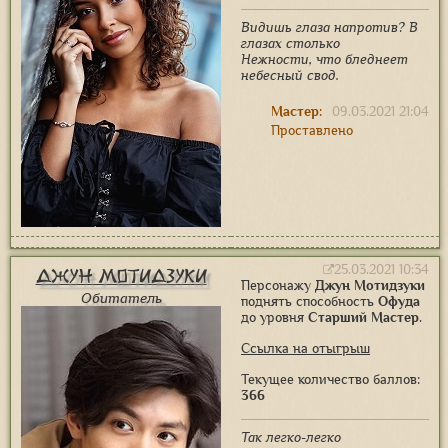
Видишь глаза напротив? В
глазах столько
Нежности, что бледнеет
небесный свод.
Мастер:
09.03.2021 21:04
Проставлено
25.03.2021 10:34
Джун Мотидзуки
Персонажу
Джун Мотидзуки
Обитатель
поднять способность
Офуда
до уровня
Старший Мастер
.
Ссылка на отыгрыш
Текущее количество баллов:
366
Так легко-легко