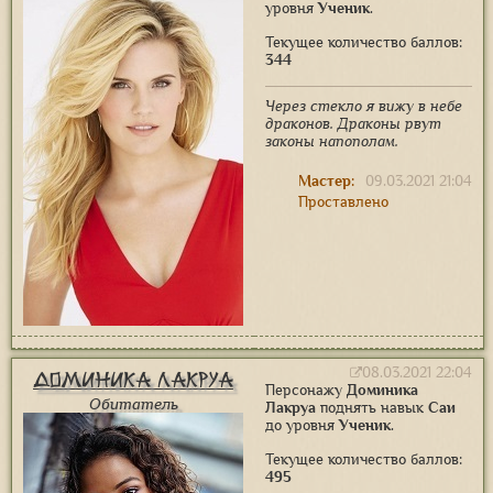
уровня
Ученик
.
Текущее количество баллов:
344
Через стекло я вижу в небе
драконов. Драконы рвут
законы напополам.
Мастер:
09.03.2021 21:04
Проставлено
08.03.2021 22:04
Доминика Лакруа
Персонажу
Доминика
Обитатель
Лакруа
поднять навык
Саи
до уровня
Ученик
.
Текущее количество баллов:
495