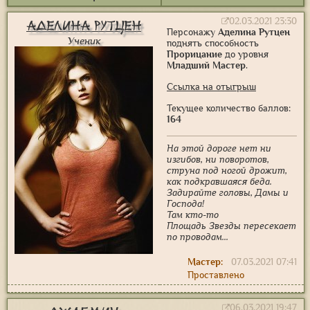
02.03.2021 23:30
Аделина Рутцен
Персонажу
Аделина Рутцен
Ученик
поднять способность
Прорицание
до уровня
Младший Мастер
.
Ссылка на отыгрыш
Текущее количество баллов:
164
На этой дороге нет ни
изгибов, ни поворотов,
струна под ногой дрожит,
как подкравшаяся беда.
Задирайте головы, Дамы и
Господа!
Там кто-то
Площадь Звезды пересекает
по проводам...
Мастер:
07.03.2021 07:41
Проставлено
06.03.2021 19:47