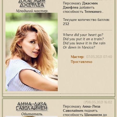
Джасмин
Персонажу
Джасмин
Джефлеа
Джефлеа
добавить
Младший мастер
способность
Телекинез
.
Текущее количество баллов:
232
Where did your heart go?
Did you put it on a train?
Did you leave it in the rain
Or down in Mexico?
Мастер:
07.03.2021 07:40
Проставлено
08.03.2021 16:02
Анна-Лиза
Персонажу
Анна-Лиза
Саволайнен
Саволайнен
поднять
Обитатель
способность
Шаманизм
до