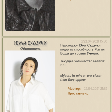
22.04.2021 15:50
Юми Судзуки
Персонажу
Юми Судзуки
Обитатель
поднять способность
Магия
Воды
до уровня
Ученик
.
Текущее количество баллов:
199
objects in mirror are closer
than they appear
Мастер:
22.04.2021 21:32
Проставлено