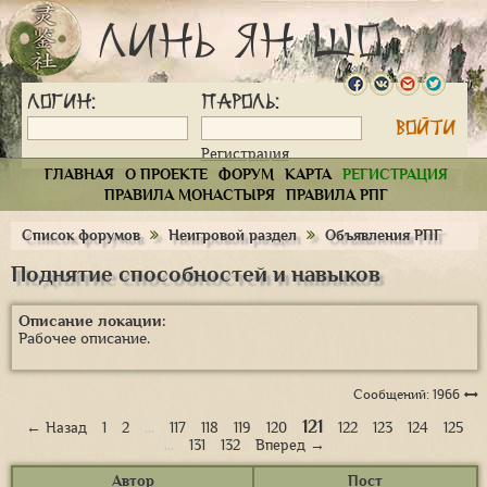
Линь Ян Шо
Логин:
Пароль:
Регистрация
ГЛАВНАЯ
О ПРОЕКТЕ
ФОРУМ
КАРТА
РЕГИСТРАЦИЯ
ПРАВИЛА МОНАСТЫРЯ
ПРАВИЛА РПГ
Список форумов
Неигровой раздел
Объявления РПГ
Поднятие способностей и навыков
Описание локации:
Рабочее описание.
Сообщений: 1966
121
← Назад
1
2
…
117
118
119
120
122
123
124
125
…
131
132
Вперед →
Автор
Пост