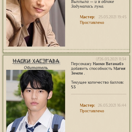
Выплыла — и в облаке
Задумалась луна.
Мастер:
25.03.2021 19:45
Проставлено
26.03.2021 11:34
Наоки Хасэгава
Персонажу
Наоки Ватанабэ
Обитатель
добавить способность
Магия
Земли
.
Текущее количество баллов:
53
Мастер:
26.03.2021 16:44
Проставлено