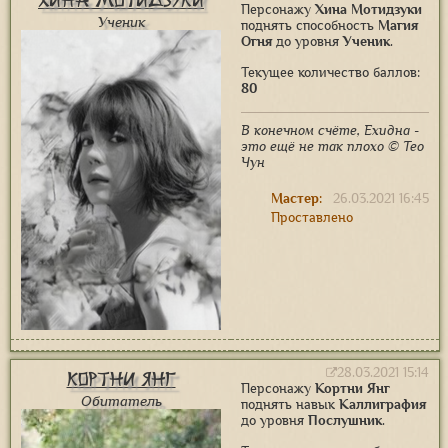
Хина Мотидзуки
Персонажу
Хина Мотидзуки
Ученик
поднять способность
Магия
Огня
до уровня
Ученик
.
Текущее количество баллов:
80
В конечном счёте, Ехидна -
это ещё не так плохо © Тео
Чун
Мастер:
26.03.2021 16:45
Проставлено
28.03.2021 15:14
Кортни Янг
Персонажу
Кортни Янг
Обитатель
поднять навык
Каллиграфия
до уровня
Послушник
.