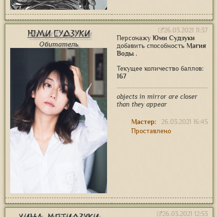
26.03.2021 11:37
Юми Судзуки
Персонажу
Юми Судзуки
Обитатель
добавить способность
Магия
Воды
.
Текущее количество баллов:
167
objects in mirror are closer
than they appear
Мастер:
26.03.2021 16:45
Проставлено
26.03.2021 12:53