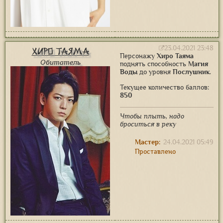
23.04.2021 23:48
Хиро Таяма
Персонажу
Хиро Таяма
Обитатель
поднять способность
Магия
Воды
до уровня
Послушник
.
Текущее количество баллов:
850
Чтобы плыть, надо
броситься в реку
Мастер:
24.04.2021 05:49
Проставлено