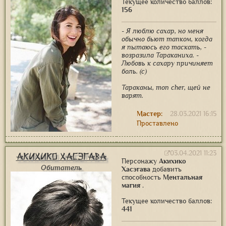
Текущее количество баллов:
156
- Я люблю сахар, но меня
обычно бьют тапком, когда
я пытаюсь его таскать, -
возразила Тараканиха. -
Любовь к сахару причиняет
боль. (с)
Тараканы, mon cher, щей не
варят.
Мастер:
28.03.2021 16:15
Проставлено
03.04.2021 11:23
Акихико Хасэгава
Персонажу
Акихико
Обитатель
Хасэгава
добавить
способность
Ментальная
магия
.
Текущее количество баллов:
441