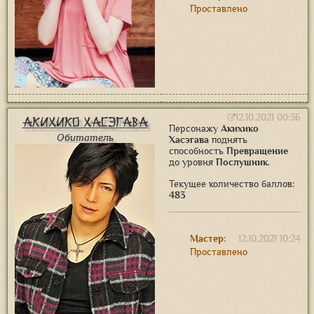
Проставлено
12.10.2021 00:36
Акихико Хасэгава
Персонажу
Акихико
Обитатель
Хасэгава
поднять
способность
Превращение
до уровня
Послушник
.
Текущее количество баллов:
483
Мастер:
12.10.2021 10:24
Проставлено