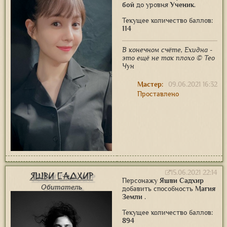
бой
до уровня
Ученик
.
Текущее количество баллов:
114
В конечном счёте, Ехидна -
это ещё не так плохо © Тео
Чун
Мастер:
09.06.2021 16:32
Проставлено
15.06.2021 22:14
Яшви Садхир
Персонажу
Яшви Садхир
Обитатель
добавить способность
Магия
Земли
.
Текущее количество баллов:
894