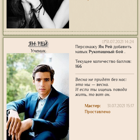
31.07.2021 14:24
Ян Рей
Персонажу
Ян Рей
добавить
Ученик
навык
Рукопашный бой
.
Текущее количество баллов:
166
Весна не придёт без нас:
это мы — весна.
И если ты ищешь повода
жить, то вот он.
Мастер:
31.07.2021 15:17
Проставлено