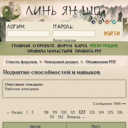
Линь Ян Шо
Логин:
Пароль:
Регистрация
ГЛАВНАЯ
О ПРОЕКТЕ
ФОРУМ
КАРТА
РЕГИСТРАЦИЯ
ПРАВИЛА МОНАСТЫРЯ
ПРАВИЛА РПГ
Список форумов
Неигровой раздел
Объявления РПГ
Поднятие способностей и навыков
Описание локации:
Рабочее описание.
Сообщений: 1966
122
← Назад
1
2
…
118
119
120
121
123
124
125
126
…
131
132
Вперед →
Автор
Пост