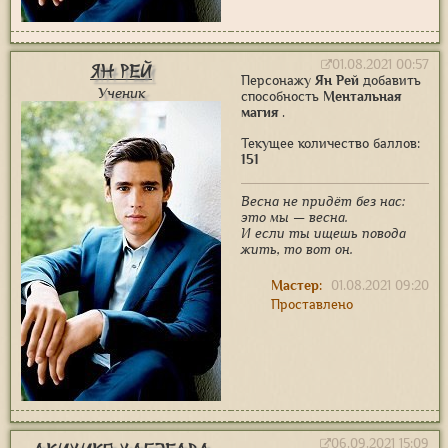
01.08.2021 00:57
Ян Рей
Персонажу
Ян Рей
добавить
Ученик
способность
Ментальная
магия
.
Текущее количество баллов:
151
Весна не придёт без нас:
это мы — весна.
И если ты ищешь повода
жить, то вот он.
Мастер:
01.08.2021 09:20
Проставлено
06.09.2021 15:09