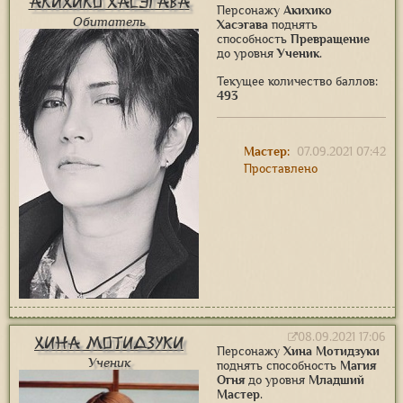
Акихико Хасэгава
Персонажу
Акихико
Обитатель
Хасэгава
поднять
способность
Превращение
до уровня
Ученик
.
Текущее количество баллов:
493
Мастер:
07.09.2021 07:42
Проставлено
08.09.2021 17:06
Хина Мотидзуки
Персонажу
Хина Мотидзуки
Ученик
поднять способность
Магия
Огня
до уровня
Младший
Мастер
.