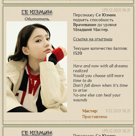
11.12.2021 18:21
Се Юэмин
Персонажу
Се Юэмин
Обитатель
поднять способность
Врачевание
до уровня
Младший Мастер
.
Ссылка на отыгрыш
Текущее количество баллов:
1320
Here and now with all dreams
realized
Would you choose still more
time to do
Don't fall down when it's time
to arise
No-one else can heal your
wounds
Мастер:
11.12.2021 18:21
Проставлено
11.12.2021 18:21
Се Юэмин
Персонажу
Се Юэмин