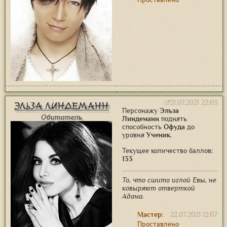
21.07.2021 22:03
Эльза Линдеманн
Персонажу
Эльза
Обитатель
Линдеманн
поднять
способность
Офуда
до
уровня
Ученик
.
Текущее количество баллов:
133
То, что сшито иглой Евы, не
ковыряют отверткой
Адама.
Мастер:
22.07.2021 12:07
Проставлено