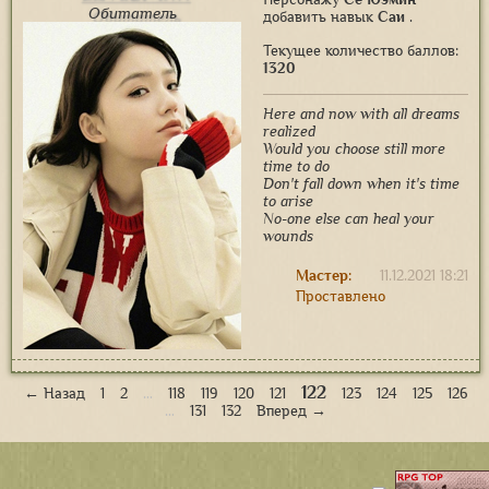
Обитатель
добавить навык
Саи
.
Текущее количество баллов:
1320
Here and now with all dreams
realized
Would you choose still more
time to do
Don't fall down when it's time
to arise
No-one else can heal your
wounds
Мастер:
11.12.2021 18:21
Проставлено
122
← Назад
1
2
…
118
119
120
121
123
124
125
126
…
131
132
Вперед →