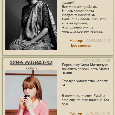
головой,
Все тот же вроде бы,
И небывалые слова
твердит юродивый.
Появились следы тех, кто
еще не пришел,
А за стеной опять
монгольский рок-н-ролл.
Мастер:
08.09.2021 21:15
Проставлено
04.10.2021 12:54
Хина Мотидзуки
Персонажу
Хина Мотидзуки
Ученик
добавить способность
Магия
Земли
.
Текущее количество баллов:
31
В конечном счёте, Ехидна -
это ещё не так плохо © Тео
Чун
Мастер:
05.10.2021 07:56