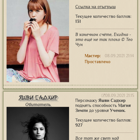
Ссылка на отыгрыш
Текущее количество баллов:
131
В конечном счёте, Ехидна -
это ещё не так плохо © Тео
Чун
Мастер:
08.09.2021 21:14
Проставлено
08.09.2021 21:15
Яшви Садхир
Персонажу
Яшви Садхир
Обитатель
поднять способность
Магия
Земли
до уровня
Ученик
.
Текущее количество баллов:
927
Все тот же свет над