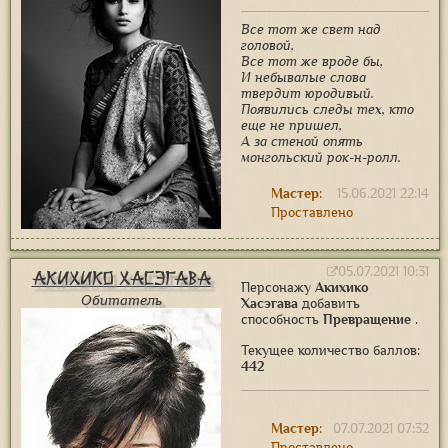
Все тот же свет над
головой,
Все тот же вроде бы,
И небывалые слова
твердит юродивый.
Появились следы тех, кто
еще не пришел,
А за стеной опять
монгольский рок-н-ролл.
Мастер:
15.06.2021 22:14
Проставлено
05.07.2021 10:31
Акихико Хасэгава
Персонажу
Акихико
Обитатель
Хасэгава
добавить
способность
Превращение
.
Текущее количество баллов:
442
Мастер:
07.07.2021 07:32
Проставлено