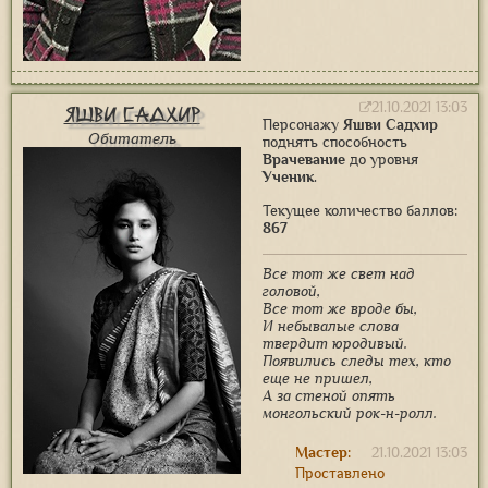
21.10.2021 13:03
Яшви Садхир
Персонажу
Яшви Садхир
Обитатель
поднять способность
Врачевание
до уровня
Ученик
.
Текущее количество баллов:
867
Все тот же свет над
головой,
Все тот же вроде бы,
И небывалые слова
твердит юродивый.
Появились следы тех, кто
еще не пришел,
А за стеной опять
монгольский рок-н-ролл.
Мастер:
21.10.2021 13:03
Проставлено