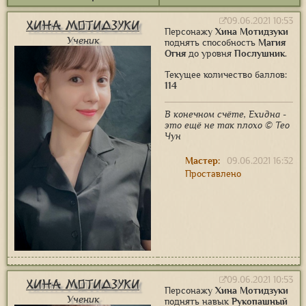
09.06.2021 10:53
Хина Мотидзуки
Персонажу
Хина Мотидзуки
Ученик
поднять способность
Магия
Огня
до уровня
Послушник
.
Текущее количество баллов:
114
В конечном счёте, Ехидна -
это ещё не так плохо © Тео
Чун
Мастер:
09.06.2021 16:32
Проставлено
09.06.2021 10:53
Хина Мотидзуки
Персонажу
Хина Мотидзуки
Ученик
поднять навык
Рукопашный