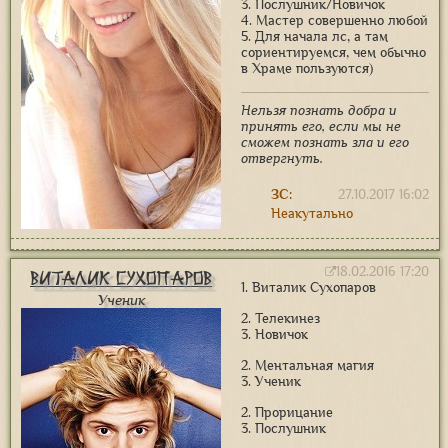
3. Послушник/Новичок
4. Мастер совершенно любой
5. Для начала лс, а там
сориентируемся, чем обычно
в Храме пользуются)
Нельзя познать добра и
принять его, если мы не
сможем познать зла и его
отвергнуть.
ЗС:
27.10.2017 16:02
Неакутально
18.02.2016 17:20
Виталик Сухопаров
1. Виталик Сухопаров
Ученик
2. Телекинез
3. Новичок
2. Ментальная магия
3. Ученик
2. Прорицание
3. Послушник