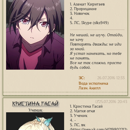
1. Азамат Киригаев
2. Прорицание
3. Новичок
4.
5. ЛС, Skype (siks949)
Не мешай, не шучу. Отойди,
не хочу
Повторять дважды: не иди
за мной.
Я устал намекать, но тебе
не понять.
Все не так сложно, просто
будь собой.
ЗС:
26.07.2016 12:33
Вода исполнена
Лаэн Амелл
25.07.2016 20:43
Кристина Гасай
1. Кристина Гасай
Ученик
2. Магия огня
3. Ученик
4. -
5. ЛС, вк
(https://new.vk.com/id219802212)