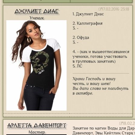
17.02.2016 23:18
Джулиет Диас
1. Джулиет Диас
Ученик
2. Каллиграфия
3. -
2. Офуда
3. -
4. - (как и вышеотписавшиеся
ученики, готова участвовать
в групповых занятиях)
5. ЛС
Храни Господь и вашу
честь, и вашу шею!
Вы дали слово не погибнуть
в октябре.
18.02.
Арлетта Давенпорт
Занятие по магии Воды для Да
Мастер
Давенпорт, Эвы Кейтлин Старк 