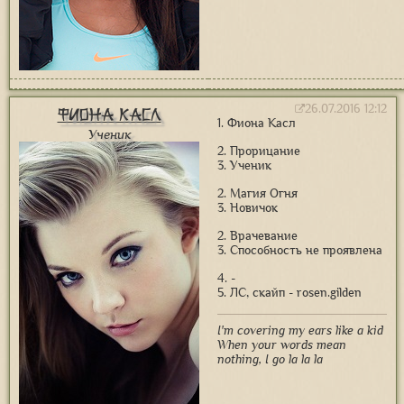
26.07.2016 12:12
Фиона Касл
1. Фиона Касл
Ученик
2. Прорицание
3. Ученик
2. Магия Огня
3. Новичок
2. Врачевание
3. Способность не проявлена
4. -
5. ЛС, скайп - rosen.gilden
I'm covering my ears like a kid
When your words mean
nothing, I go la la la