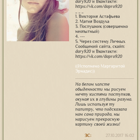
dary920
и Вконтакте:
https://vk.com/dapro920
_ _ _
1. Виктория Астафьева
2. Магия Воздуха
3. Послушник (совершенно
неопытный)
4. ---
5. Через систему Личных
Сообщений сайта, скайп:
dary920
и Вконтакте:
https://vk.com/dapro920
((Исполнено Маргаритой
Эрнадес))
На белом холсте
обыденности мы рисуем
мечту кистями поступков,
окуная их в глубины разума.
Лишь используя ту
палитру, что подсказала
нам сама природа, мы
нарисуем прекрасную
картину своей жизни!
ЗС:
27.10.2017 16:02