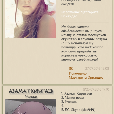
Сообщений сайта, скайп:
dary920
Исполнено: Маргарита
Эрнандес
На белом холсте
обыденности мы рисуем
мечту кистями поступков,
окуная их в глубины разума.
Лишь используя ту
палитру, что подсказала
нам сама природа, мы
нарисуем прекрасную
картину своей жизни!
ЗС:
27.07.2016 15:08
Исполнено
Маргарита Эрнандес
25.07.2016 17:10
Азамат Киригаев
1. Азамат Киригаев
Ученик
2. Магия воды
3. Ученик
4.
5. ЛС, Skype (siks949)