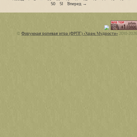
50
51
Вперед →
©
Форумная ролевая игра (ФРПГ) «Храм Мудрости»
2010-202