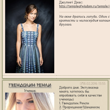
Джулиет Диас:
http://templeofwisdom.ru/temple/
На окне дрались голуби. Один 
кротости и милосердия коло
другого.
18.02.2016 13:55
Гвендолин Ренли
Доброго дня. Энтузиазма
Ученик
много, хотелось бы
опробовать себя в качестве
ученицы)
1. Гвендолин Ренли
2. Прорицания/Шаманизм