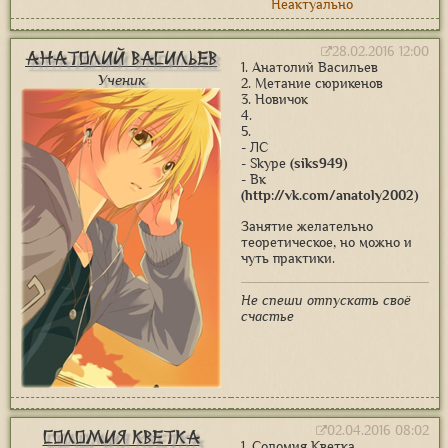
Неактуально
28.02.2016 12:00
Анатолий Васильев
1. Анатолий Васильев
Ученик
2. Метание сюрикенов
3. Новичок
4.
5.
- ЛС
- Skype
(siks949)
- Вк
(http://vk.com/anatoly2002)
Занятие желательно
теоретическое, но можно и
чуть практики.
Не спеши отпускать своё
счастье
02.04.2016 08:02
Соломия Кветка
1. Соломия Кветка