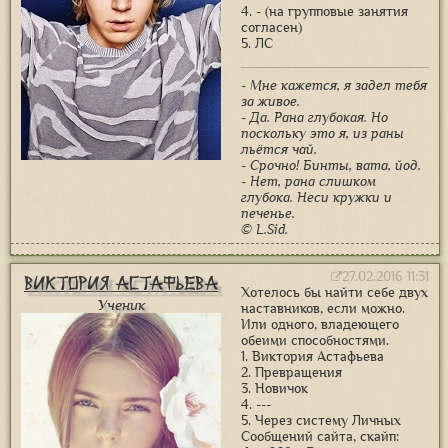
4. - (на групповые занятия
согласен)
5. ЛС
- Мне кажется, я задел тебя
за живое.
- Да. Рана глубокая. Но
поскольку это я, из раны
льётся чай.
- Срочно! Бинты, вата, йод.
- Нет, рана слишком
глубока. Неси кружки и
печенье.
© L.Sid.
27.02.2016 11:31
Виктория Астафьева
Хотелось бы найти себе двух
Ученик
наставников, если можно.
Или одного, владеющего
обеими способностями.
1. Виктория Астафьева
2. Превращения
3. Новичок
4. ---
5. Через систему Личных
Сообщений сайта, скайп: