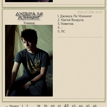
26.07.2016 14:57
Джошуа Ли
1. Джошуа Ли Мэннинг
Мэннинг
2. Магия Воздуха
Ученик
3. Новичок
4. -
5. ЛС
42
← Назад
1
2
…
38
39
40
41
43
44
45
46
…