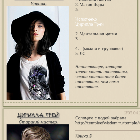
Ученик
2. Магия Воды
3. -
Исполнено
Цирилла Грей
2. Ментальная магия
3. -
4. - (можно и групповое)
5. ЛС
Ненастоящее, которое
хочет стать настоящим,
часто становится более
настоящим, чем само
настоящее.
03.04.
Цирилла Грей
Соломию с водой забрала
Старший мастер
http://templeofwisdom.ru/temple
Кошка.©