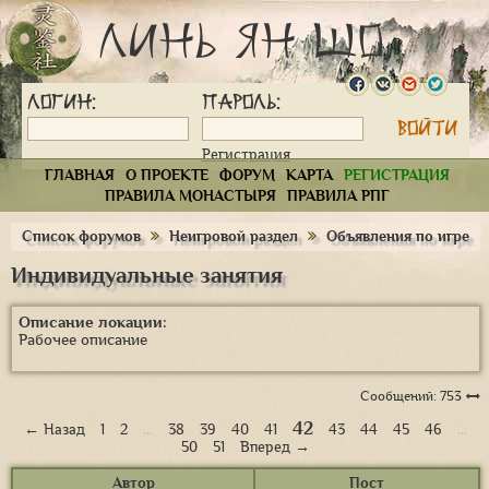
Линь Ян Шо
Логин:
Пароль:
Регистрация
ГЛАВНАЯ
О ПРОЕКТЕ
ФОРУМ
КАРТА
РЕГИСТРАЦИЯ
ПРАВИЛА МОНАСТЫРЯ
ПРАВИЛА РПГ
Список форумов
Неигровой раздел
Объявления по игре
Индивидуальные занятия
Описание локации:
Рабочее описание
Сообщений: 753
42
← Назад
1
2
…
38
39
40
41
43
44
45
46
…
50
51
Вперед →
Автор
Пост