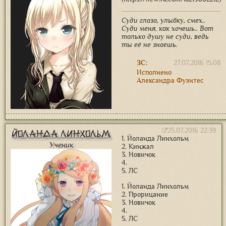
Суди глаза, улыбку, смех..
Суди меня, как хочешь.. Вот
только душу не суди, ведь
ты её не знаешь.
ЗС:
27.07.2016 15:08
Исполнено
Александра Фуэнтес
25.07.2016 22:39
Йоланда Линхольм
1. Йоланда Линхольм
Ученик
2. Кинжал
3. Новичок
4.
5. ЛС
1. Йоланда Линхольм
2. Прорицание
3. Новичок
4.
5. ЛС