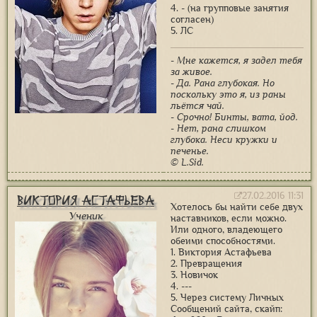
4. - (на групповые занятия
согласен)
5. ЛС
- Мне кажется, я задел тебя
за живое.
- Да. Рана глубокая. Но
поскольку это я, из раны
льётся чай.
- Срочно! Бинты, вата, йод.
- Нет, рана слишком
глубока. Неси кружки и
печенье.
© L.Sid.
27.02.2016 11:31
Виктория Астафьева
Хотелось бы найти себе двух
Ученик
наставников, если можно.
Или одного, владеющего
обеими способностями.
1. Виктория Астафьева
2. Превращения
3. Новичок
4. ---
5. Через систему Личных
Сообщений сайта, скайп: