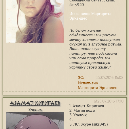
Сообщений сайта, скайп:
dary920
Исполнено: Маргарита
Эрнандес
На белом холсте
обыденности мы рисуем
мечту кистями поступков,
окуная их в глубины разума.
Лишь используя ту
палитру, что подсказала
нам сама природа, мы
нарисуем прекрасную
картину своей жизни!
ЗС:
27.07.2016 15:08
Исполнено
Маргарита Эрнандес
25.07.2016 17:10
Азамат Киригаев
1. Азамат Киригаев
Ученик
2. Магия воды
3. Ученик
4.
5. ЛС, Skype (siks949)