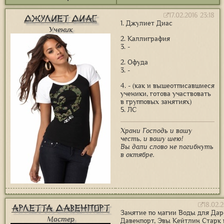
17.02.2016 23:18
Джулиет Диас
1. Джулиет Диас
Ученик
2. Каллиграфия
3. -
2. Офуда
3. -
4. - (как и вышеотписавшиеся
ученики, готова участвовать
в групповых занятиях)
5. ЛС
Храни Господь и вашу
честь, и вашу шею!
Вы дали слово не погибнуть
в октябре.
18.02.
Арлетта Давенпорт
Занятие по магии Воды для Да
Мастер
Давенпорт, Эвы Кейтлин Старк 