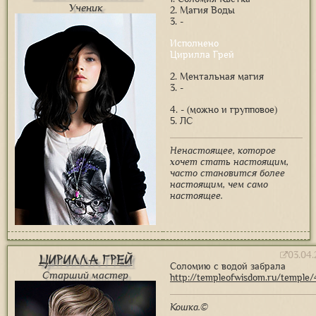
Ученик
2. Магия Воды
3. -
Исполнено
Цирилла Грей
2. Ментальная магия
3. -
4. - (можно и групповое)
5. ЛС
Ненастоящее, которое
хочет стать настоящим,
часто становится более
настоящим, чем само
настоящее.
03.04.
Цирилла Грей
Соломию с водой забрала
Старший мастер
http://templeofwisdom.ru/temple
Кошка.©