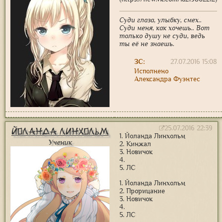
Суди глаза, улыбку, смех..
Суди меня, как хочешь.. Вот
только душу не суди, ведь
ты её не знаешь.
ЗС:
27.07.2016 15:08
Исполнено
Александра Фуэнтес
25.07.2016 22:39
Йоланда Линхольм
1. Йоланда Линхольм
Ученик
2. Кинжал
3. Новичок
4.
5. ЛС
1. Йоланда Линхольм
2. Прорицание
3. Новичок
4.
5. ЛС