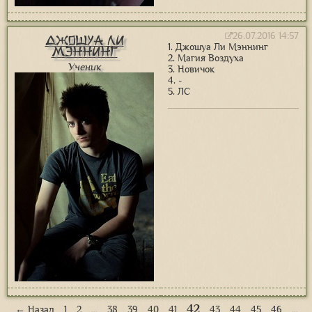
26.07.2016 14:57
Джошуа Ли
1. Джошуа Ли Мэннинг
Мэннинг
2. Магия Воздуха
Ученик
3. Новичок
4. -
5. ЛС
42
← Назад
1
2
…
38
39
40
41
43
44
45
46
…