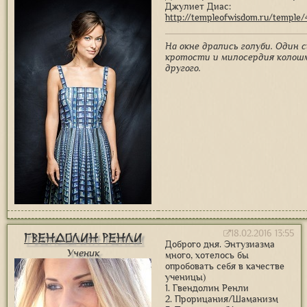
Джулиет Диас:
http://templeofwisdom.ru/temple/
На окне дрались голуби. Один 
кротости и милосердия коло
другого.
18.02.2016 13:55
Гвендолин Ренли
Доброго дня. Энтузиазма
Ученик
много, хотелось бы
опробовать себя в качестве
ученицы)
1. Гвендолин Ренли
2. Прорицания/Шаманизм