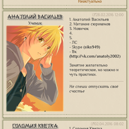
Неактуально
28.02.2016 12:00
Анатолий Васильев
1. Анатолий Васильев
Ученик
2. Метание сюрикенов
3. Новичок
4.
5.
- ЛС
- Skype
(siks949)
- Вк
(http://vk.com/anatoly2002)
Занятие желательно
теоретическое, но можно и
чуть практики.
Не спеши отпускать своё
счастье
02.04.2016 08:02
Соломия Кветка
1. Соломия Кветка