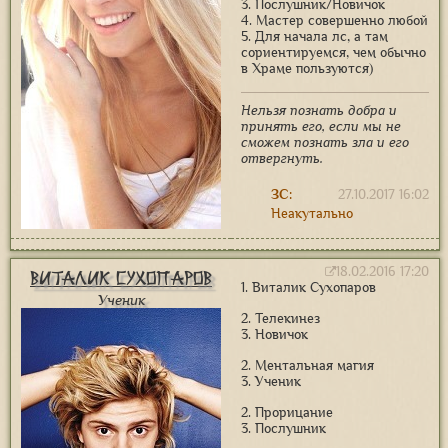
3. Послушник/Новичок
4. Мастер совершенно любой
5. Для начала лс, а там
сориентируемся, чем обычно
в Храме пользуются)
Нельзя познать добра и
принять его, если мы не
сможем познать зла и его
отвергнуть.
ЗС:
27.10.2017 16:02
Неакутально
18.02.2016 17:20
Виталик Сухопаров
1. Виталик Сухопаров
Ученик
2. Телекинез
3. Новичок
2. Ментальная магия
3. Ученик
2. Прорицание
3. Послушник