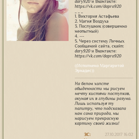
dary920
и Вконтакте:
https://vk.com/dapro920
_ _ _
1. Виктория Астафьева
2. Магия Воздуха
3. Послушник (совершенно
неопытный)
4. ---
5. Через систему Личных
Сообщений сайта, скайп:
dary920
и Вконтакте:
https://vk.com/dapro920
((Исполнено Маргаритой
Эрнадес))
На белом холсте
обыденности мы рисуем
мечту кистями поступков,
окуная их в глубины разума.
Лишь используя ту
палитру, что подсказала
нам сама природа, мы
нарисуем прекрасную
картину своей жизни!
ЗС:
27.10.2017 16:02