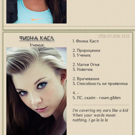
26.07.2016 12:12
Фиона Касл
1. Фиона Касл
Ученик
2. Прорицание
3. Ученик
2. Магия Огня
3. Новичок
2. Врачевание
3. Способность не проявлена
4. -
5. ЛС, скайп - rosen.gilden
I'm covering my ears like a kid
When your words mean
nothing, I go la la la