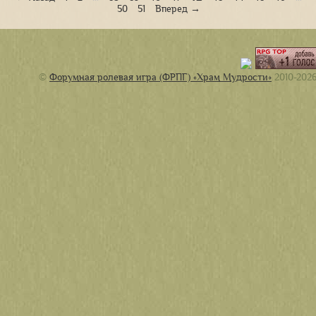
50
51
Вперед →
©
Форумная ролевая игра (ФРПГ) «Храм Мудрости»
2010-202