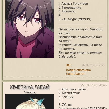
1. Азамат Киригаев
2. Прорицание
3. Новичок
4.
5. ЛС, Skype (siks949)
Не мешай, не шучу. Отойди,
не хочу
Повторять дважды: не иди
за мной.
Я устал намекать, но тебе
не понять.
Все не так сложно, просто
будь собой.
ЗС:
26.07.2016 12:33
Вода исполнена
Лаэн Амелл
25.07.2016 20:43
Кристина Гасай
1. Кристина Гасай
Ученик
2. Магия огня
3. Ученик
4. -
5. ЛС, вк
(https://new.vk.com/id219802212)