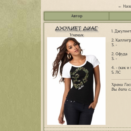
← Наз
Автор
Джулиет Диас
1. Джулие
Ученик
2. Каллиг
3. -
2. Офуда
3. -
4. - (как 
5. ЛС
Храни Гос
Вы дали с