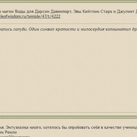
о магии Воды для Дарсии Давенпорт, Эвы Кейтлин Старк и Джулиет 
pleofwisdom.ru/temple/47/t/4222
рались голуби. Один символ кротости и милосердия колошматил др
ня. Энтузиазма много, хотелось бы опробовать себя в качестве учениц
лин Ренли