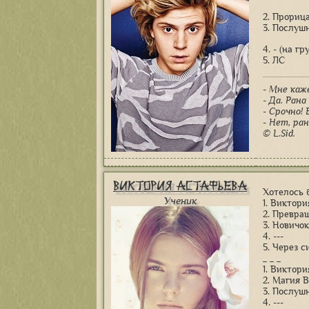
2. Прориц
3. Послуш
4. - (на г
5. ЛС
- Мне каж
- Да. Рана
- Срочно! 
- Нет, ра
© L.Sid.
Виктория Астафьева
Хотелось 
Ученик
1. Виктор
2. Превра
3. Новичок
4. ---
5. Через 
_ _ _
1. Виктор
2. Магия 
3. Послуш
4. ---