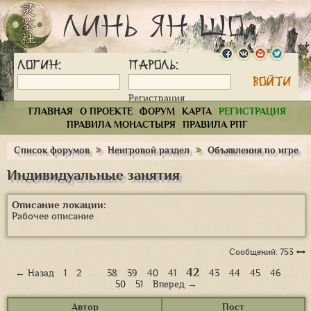
Линь Ян Шо
Логин:
Пароль:
Регистрация
ГЛАВНАЯ
О ПРОЕКТЕ
ФОРУМ
КАРТА
РЕГИСТРАЦИЯ
ПРАВИЛА МОНАСТЫРЯ
ПРАВИЛА РПГ
Список форумов
Неигровой раздел
Объявления по игре
Индивидуальные занятия
Описание локации:
Рабочее описание
Сообщений: 753
42
← Назад
1
2
…
38
39
40
41
43
44
45
46
…
50
51
Вперед →
Автор
Пост