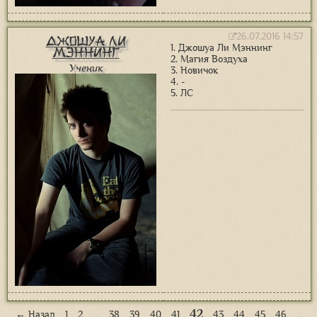
26.07.2016 14:57
Джошуа Ли
1. Джошуа Ли Мэннинг
Мэннинг
2. Магия Воздуха
Ученик
3. Новичок
4. -
5. ЛС
42
← Назад
1
2
…
38
39
40
41
43
44
45
46
…