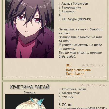
1. Азамат Киригаев
2. Прорицание
3. Новичок
4.
5. ЛС, Skype (siks949)
Не мешай, не шучу. Отойди,
не хочу
Повторять дважды: не иди
за мной.
Я устал намекать, но тебе
не понять.
Все не так сложно, просто
будь собой.
ЗС:
26.07.2016 12:33
Вода исполнена
Лаэн Амелл
25.07.2016 20:43
Кристина Гасай
1. Кристина Гасай
Ученик
2. Магия огня
3. Ученик
4. -
5. ЛС, вк
(https://new.vk.com/id219802212)