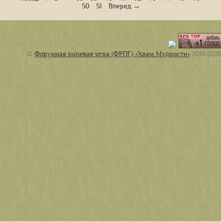
50
51
Вперед →
©
Форумная ролевая игра (ФРПГ) «Храм Мудрости»
2010-202