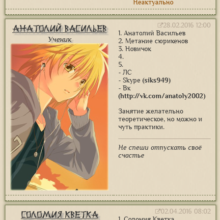
Неактуально
28.02.2016 12:00
Анатолий Васильев
1. Анатолий Васильев
Ученик
2. Метание сюрикенов
3. Новичок
4.
5.
- ЛС
- Skype
(siks949)
- Вк
(http://vk.com/anatoly2002)
Занятие желательно
теоретическое, но можно и
чуть практики.
Не спеши отпускать своё
счастье
02.04.2016 08:02
Соломия Кветка
1. Соломия Кветка