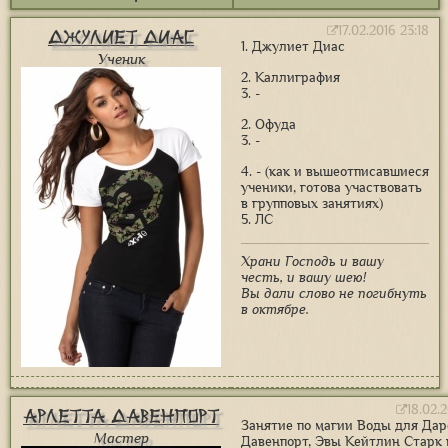
17.02.2016 23:18
Джулиет Диас
1. Джулиет Диас
Ученик
2. Каллиграфия
3. -
2. Офуда
3. -
4. - (как и вышеотписавшиеся
ученики, готова участвовать
в групповых занятиях)
5. ЛС
Храни Господь и вашу
честь, и вашу шею!
Вы дали слово не погибнуть
в октябре.
18.02.
Арлетта Давенпорт
Занятие по магии Воды для Да
Мастер
Давенпорт, Эвы Кейтлин Старк 