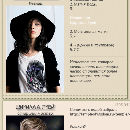
Ученик
2. Магия Воды
3. -
Исполнено
Цирилла Грей
2. Ментальная магия
3. -
4. - (можно и групповое)
5. ЛС
Ненастоящее, которое
хочет стать настоящим,
часто становится более
настоящим, чем само
настоящее.
03.04.
Цирилла Грей
Соломию с водой забрала
Старший мастер
http://templeofwisdom.ru/temple
Кошка.©