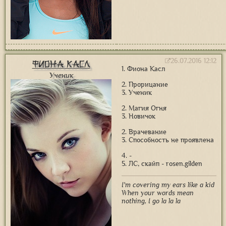
26.07.2016 12:12
Фиона Касл
1. Фиона Касл
Ученик
2. Прорицание
3. Ученик
2. Магия Огня
3. Новичок
2. Врачевание
3. Способность не проявлена
4. -
5. ЛС, скайп - rosen.gilden
I'm covering my ears like a kid
When your words mean
nothing, I go la la la