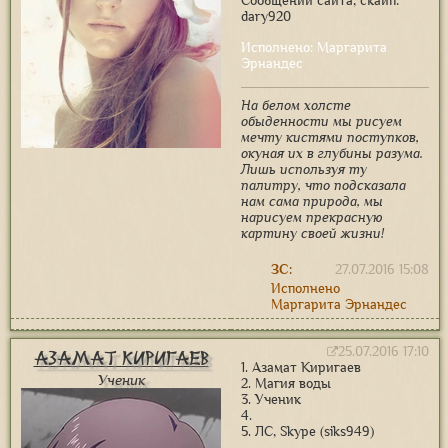
Сообщений сайта, скайп:
dary920
Исполнено: Маргарита
Эрнандес
На белом холсте
обыденности мы рисуем
мечту кистями поступков,
окуная их в глубины разума.
Лишь используя ту
палитру, что подсказала
нам сама природа, мы
нарисуем прекрасную
картину своей жизни!
ЗС:
27.07.2016 15:08
Исполнено
Маргарита Эрнандес
25.07.2016 17:10
Азамат Киригаев
1. Азамат Киригаев
Ученик
2. Магия воды
3. Ученик
4.
5. ЛС, Skype (siks949)