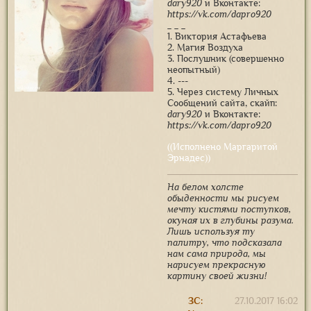
dary920
и Вконтакте:
https://vk.com/dapro920
_ _ _
1. Виктория Астафьева
2. Магия Воздуха
3. Послушник (совершенно
неопытный)
4. ---
5. Через систему Личных
Сообщений сайта, скайп:
dary920
и Вконтакте:
https://vk.com/dapro920
((Исполнено Маргаритой
Эрнадес))
На белом холсте
обыденности мы рисуем
мечту кистями поступков,
окуная их в глубины разума.
Лишь используя ту
палитру, что подсказала
нам сама природа, мы
нарисуем прекрасную
картину своей жизни!
ЗС:
27.10.2017 16:02