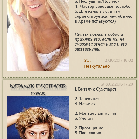
3. Послушник/Новичок
4. Мастер совершенно любой
5. Для начала лс, а там
сориентируемся, чем обычно
в Храме пользуются)
Нельзя познать добра и
принять его, если мы не
сможем познать зла и его
отвергнуть.
ЗС:
27.10.2017 16:02
Неакутально
18.02.2016 17:20
Виталик Сухопаров
1. Виталик Сухопаров
Ученик
2. Телекинез
3. Новичок
2. Ментальная магия
3. Ученик
2. Прорицание
3. Послушник