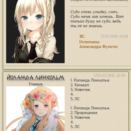
Суди глаза, улыбку, смех..
Суди меня, как хочешь.. Вот
только душу не суди, ведь
ты её не знаешь.
ЗС:
27.07.2016 15:08
Исполнено
Александра Фуэнтес
25.07.2016 22:39
Йоланда Линхольм
1. Йоланда Линхольм
Ученик
2. Кинжал
3. Новичок
4.
5. ЛС
1. Йоланда Линхольм
2. Прорицание
3. Новичок
4.
5. ЛС