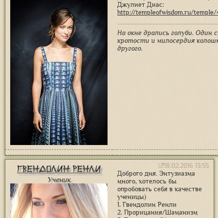
Джулиет Диас:
http://templeofwisdom.ru/temple/
На окне дрались голуби. Один 
кротости и милосердия коло
другого.
18.02.2016 13:55
Гвендолин Ренли
Доброго дня. Энтузиазма
Ученик
много, хотелось бы
опробовать себя в качестве
ученицы)
1. Гвендолин Ренли
2. Прорицания/Шаманизм